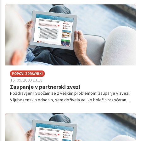
p...
POPOVI ZDRAVNIKI
15. 09. 2009 13.18
Zaupanje v partnerski zvezi
Pozdravljeni! Soočam se z velikim problemom: zaupanje v zvezi.
V ljubezenskih odnosih, sem doživela veliko bolečih razočaranj.
Velikokrat sem bila prevarana, pa tudi ustrahovana in ponižana,
v prvi zv...