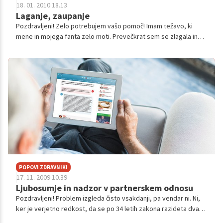
18. 01. 2010 18.13
Laganje, zaupanje
Pozdravljeni! Zelo potrebujem vašo pomoč! Imam težavo, ki
mene in mojega fanta zelo moti. Prevečkrat sem se zlagala in
sedaj ne vem kako naj to popravim. Fant mi zelo pomeni in želim
svoje napake popr...
POPOVI ZDRAVNIKI
17. 11. 2009 10.39
Ljubosumje in nadzor v partnerskem odnosu
Pozdravljeni! Problem izgleda čisto vsakdanji, pa vendar ni. Ni,
ker je verjetno redkost, da se po 34 letih zakona razideta dva,
ki se imata še vedno zelo rada. V najin zakon se je prikradla laž in