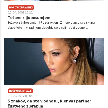
POPOVI ZDRAVNIKI
20. 04. 2009 12.22
Težave z ljubosumjem!
Težave z ljubosumjem! Pozdravljeni! Z mojo punco sva skupaj
slabo leto in v zadnjem obdobju se v najini vezi vedno
pogosteje pojavlja ljubosumje iz moje strani. Ne vem, kako naj
se tega ljubosumja r...
DUŠEVNO ZDRAVJE
19. 09. 2017 08.05
5 znakov, da ste v odnosu, kjer vas partner
čustveno zlorablja