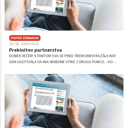
POPOVI ZDRAVNIKI
30. 08. 2009 19.54
Prekinitev partnerstva
DOBER VEČER! S FANTOM SVA SE PRED TREMI DNEVI RAZŠLA KER
SEM UGOTOVILA DA IMA NENEHNE STIKE Z DRUGO PUNCO... KO
SEM MU POVEDALA DA ME TO PRIZADANE, JE REKEL DA VSEENO
NEBO PREKINIL Z NJO. TO ČE ME ...