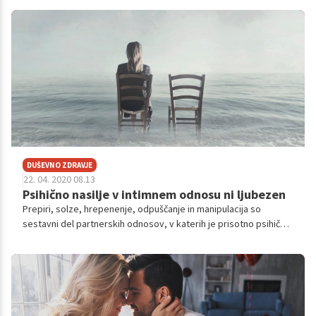
življenju, v sklopu odnosov med sodelavci. Širše in splošno
gledano pa smo manipulaciji podvrženi vsak dan preko oglasov
in ostalih prodajnih taktik.
DUŠEVNO ZDRAVJE
22. 04. 2020 08.13
Psihično nasilje v intimnem odnosu ni ljubezen
Prepiri, solze, hrepenenje, odpuščanje in manipulacija so
sestavni del partnerskih odnosov, v katerih je prisotno psihično
nasilje. Gre za napeto in čustveno nadvse izčrpavajočo igro
nadzora in moči, kjer se nenehno prepletajo kritiziranje,
poniževanje, vzbujanje krivde, nadzorovanje, izsiljevanje,
izigravanje.