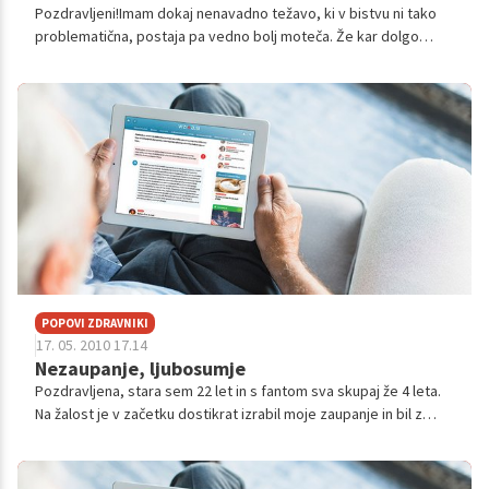
Pozdravljeni!Imam dokaj nenavadno težavo, ki v bistvu ni tako
problematična, postaja pa vedno bolj moteča. Že kar dolgo
imam probleme z "nevrotičnostjo", če lahko temu tako rečem. V
bistvu sploh ne ve...
POPOVI ZDRAVNIKI
17. 05. 2010 17.14
Nezaupanje, ljubosumje
Pozdravljena, stara sem 22 let in s fantom sva skupaj že 4 leta.
Na žalost je v začetku dostikrat izrabil moje zaupanje in bil z
drugimi puncami. In sedaj se mi dogaja, da mu ne zaupam, da so
te...