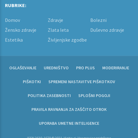
RUBRIKE:
Domov
Zdravje
Bolezni
Žensko zdravje
Zlata leta
Duševno zdravje
Estetika
Življenjske zgodbe
OGLAŠEVANJE
UREDNIŠTVO
PRO PLUS
MODERIRANJE
PIŠKOTKI
SPREMENI NASTAVITVE PIŠKOTKOV
POLITIKA ZASEBNOSTI
SPLOŠNI POGOJI
PRAVILA RAVNANJA ZA ZAŠČITO OTROK
UPORABA UMETNE INTELIGENCE
ISSN 2630-1679 © 2021, Vizita.si, Vse pravice pridržane