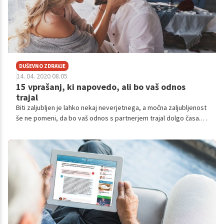
DUŠEVNO ZDRAVJE
14. 04. 2020 08.05
15 vprašanj, ki napovedo, ali bo vaš odnos
trajal
Biti zaljubljen je lahko nekaj neverjetnega, a močna zaljubljenost
še ne pomeni, da bo vaš odnos s partnerjem trajal dolgo časa. V
resnici je odnos, ki bo trajal, težko zgraditi. Če ste na dobri poti,
lahko sedaj preverite tako, da odgovorite na 15 vprašanj, ki jih
je sestavil strokovnjak.