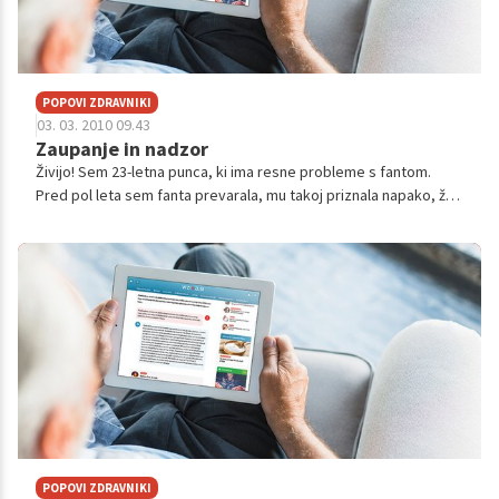
POPOVI ZDRAVNIKI
03. 03. 2010 09.43
Zaupanje in nadzor
Živijo! Sem 23-letna punca, ki ima resne probleme s fantom.
Pred pol leta sem fanta prevarala, mu takoj priznala napako, žal
mi je še danes in to sem naredila iz gole neumnosti, razloga še
sama ne vem...
POPOVI ZDRAVNIKI