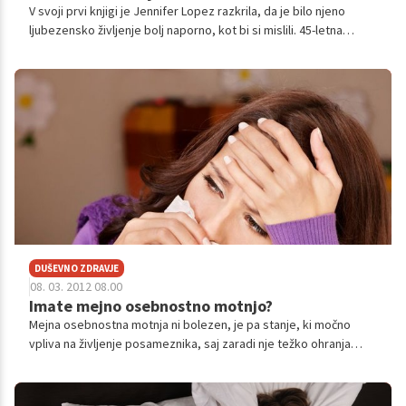
V svoji prvi knjigi je Jennifer Lopez razkrila, da je bilo njeno
ljubezensko življenje bolj naporno, kot bi si mislili. 45-letna
pevka pravi, da je bila tudi v odnosu, kjer jo je partner čustveno
zlorabljal. Preverite, ali ste tudi vi v takem odnosu.
DUŠEVNO ZDRAVJE
08. 03. 2012 08.00
Imate mejno osebnostno motnjo?
Mejna osebnostna motnja ni bolezen, je pa stanje, ki močno
vpliva na življenje posameznika, saj zaradi nje težko ohranja
normalne odnose do partnerja, bližnjih in sebe. Prav zato je
potrebno zdravljenje s psihoterapijo.