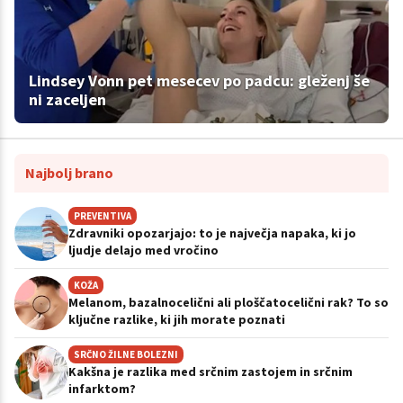
Lindsey Vonn pet mesecev po padcu: gleženj še
ni zaceljen
Najbolj brano
PREVENTIVA
Zdravniki opozarjajo: to je največja napaka, ki jo
ljudje delajo med vročino
KOŽA
Melanom, bazalnocelični ali ploščatocelični rak? To so
ključne razlike, ki jih morate poznati
SRČNO ŽILNE BOLEZNI
Kakšna je razlika med srčnim zastojem in srčnim
infarktom?