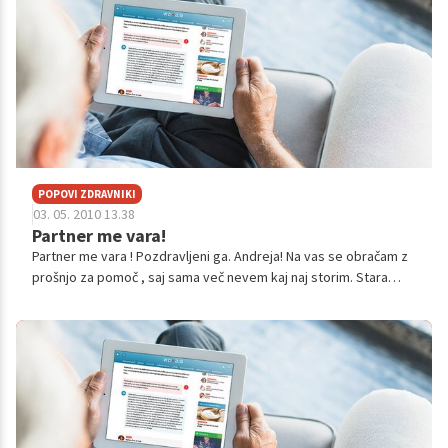
POPOVI ZDRAVNIKI
03. 05. 2010 13.38
Partner me vara!
Partner me vara ! Pozdravljeni ga. Andreja! Na vas se obračam z
prošnjo za pomoč , saj sama več nevem kaj naj storim. Stara
sem 26 let v zvezi sem že 7 let. Od lanskega leta sem tudi
poročena z ...