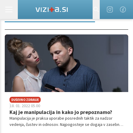
NADZOROVANJE PARTNERJA
DUŠEVNO ZDRAVJE
18. 01. 2022 05.00
Kaj je manipulacija in kako jo prepoznamo?
Manipulacija je praksa uporabe posrednih taktik za nadzor
vedenja, čustev in odnosov. Najpogosteje se dogaja v zasebnih
odnosih, znotraj partnerstva ali družine, pa tudi v poklicnem