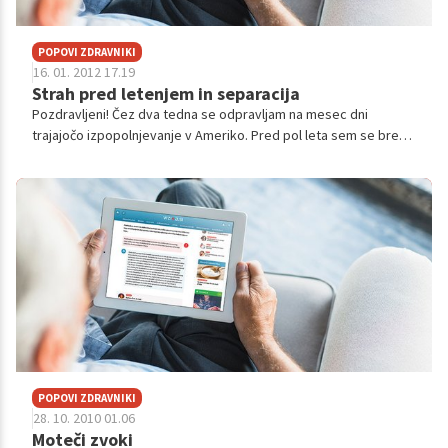
POPOVI ZDRAVNIKI
16. 01. 2012 17.19
Strah pred letenjem in separacija
Pozdravljeni! Čez dva tedna se odpravljam na mesec dni
trajajočo izpopolnjevanje v Ameriko. Pred pol leta sem se brez
pomislekov odločila za to edinstveno priložnost, zdaj pa me
vedno bolj sk...
POPOVI ZDRAVNIKI
28. 10. 2010 01.06
Moteči zvoki