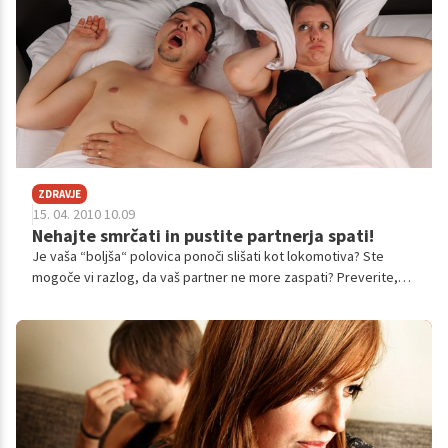
ZDRAVJE
15. 04. 2010 10.09
Nehajte smrčati in pustite partnerja spati!
Je vaša “boljša“ polovica ponoči slišati kot lokomotiva? Ste
mogoče vi razlog, da vaš partner ne more zaspati? Preverite,
kako lahko zaustavite smrčanje na čisto naraven način!