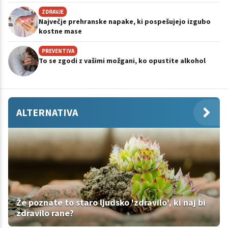
ZDRAVJE
Največje prehranske napake, ki pospešujejo izgubo
kostne mase
PREVENTIVA
To se zgodi z vašimi možgani, ko opustite alkohol
ALTERNATIVA
Že poznate to staro ljudsko 'zdravilo', ki naj bi
zdravilo rane?