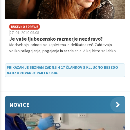
DUŠEVNO ZDRAVJE
27. 01. 2010 09.08
Je vaše ljubezensko razmerje nezdravo?
Medsebojni odnosi so zapletena in delikatna reč. Zahtevajo
veliko prilagajanja, pogajanja in razdajanja. A kaj hitro se lahko
razmerje, ki je bilo sprva lepo in za oba partnerja koristno,
sprevrže v velik psihični napor.
PRIKAZAN JE SEZNAM ZADNJIH 17 ČLANKOV S KLJUČNO BESEDO
NADZOROVANJE PARTNERJA
.
NOVICE