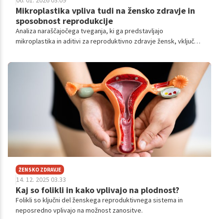
06. 01. 2026 03.09
Mikroplastika vpliva tudi na žensko zdravje in
sposobnost reprodukcije
Analiza naraščajočega tveganja, ki ga predstavljajo
mikroplastika in aditivi za reproduktivno zdravje žensk, vključno
z nosečnostnimi hipertenzivnimi motnjami in neplodnostjo, ter
nujnost preventivnih ukrepov.
ŽENSKO ZDRAVJE
14. 12. 2025 03.33
Kaj so folikli in kako vplivajo na plodnost?
Folikli so ključni del ženskega reproduktivnega sistema in
neposredno vplivajo na možnost zanositve.