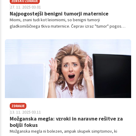
ŽENSKO ZDRAVJE
27. 11. 2025 03.01
Najpogostejši benigni tumorji maternice
Miomi, znani tudi kot leiomiomi, so benigni tumorji
gladkomišičnega tkiva maternice. Čeprav izraz "tumor" pogosto
sproži nepotrebno zaskrbljenost, gre po podatkih Mayo Clinic in
Johns Hopkins Medicine za nenormalne izrastke, ki v veliki
večini primerov ne predstavljajo nevarnosti za razvoj raka.
ZDRAVJE
13. 11. 2025 03.11
Možganska megla: vzroki in naravne rešitve za
boljši fokus
Možganska megla ni bolezen, ampak skupek simptomov, ki