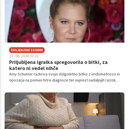
ŽIVLJENJSKE ZGODBE
18. 06. 2026 03.31
Priljubljena igralka spregovorila o bitki, za
katero ni vedel nihče
Amy Schumer razkriva svojo dolgoletno bitko z endometriozo in
opozarja na pomen hitre diagnoze ter nujnost nadaljnjih raziskav
te bolezni.