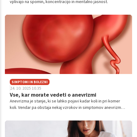
vplivajo na spomin, koncentracijo in mentalno jasnost.
SIMPTOMI IN BOLEZNI
24. 10. 2025 10.35
Vse, kar morate vedeti o anevrizmi
Anevrizma je stanje, ki se lahko pojavi kadar koli in pri komer
koli. Vendar pa obstaja nekaj vzrokov in simptomov anevrizme,
na katere morate biti pozorni. Kako jo zdravijo in kakšna, če
obstaja, je preventiva?