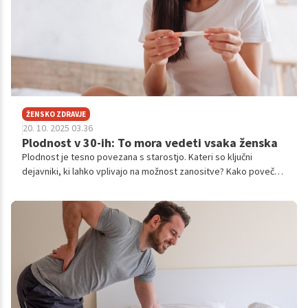
ŽENSKO ZDRAVJE
20. 10. 2025 03.36
Plodnost v 30-ih: To mora vedeti vsaka ženska
Plodnost je tesno povezana s starostjo. Kateri so ključni
dejavniki, ki lahko vplivajo na možnost zanositve? Kako povečati
možnosti za zanositev ter kdaj je smiselno poiskati strokovno
pomoč za varno in uspešno pot do želenega naraščaja? To in še
več izveste v nadaljevanju.