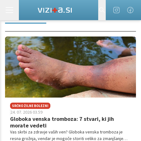
NOSEČNOST
SRČNO ŽILNE BOLEZNI
24. 07. 2026 03.59
Globoka venska tromboza: 7 stvari, ki jih
morate vedeti
Vas skrbi za zdravje vaših ven? Globoka venska tromboza je
resna grožnja, vendar je mogoče storiti veliko za zmanjšanje