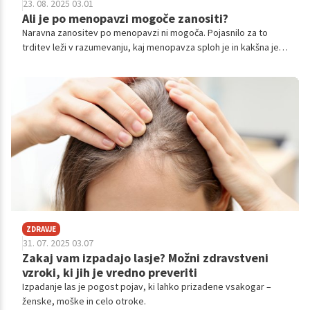
23. 08. 2025 03.01
Ali je po menopavzi mogoče zanositi?
Naravna zanositev po menopavzi ni mogoča. Pojasnilo za to
trditev leži v razumevanju, kaj menopavza sploh je in kakšna je
razlika med njo in obdobjem, ki ji predhodi.
ZDRAVJE
31. 07. 2025 03.07
Zakaj vam izpadajo lasje? Možni zdravstveni
vzroki, ki jih je vredno preveriti
Izpadanje las je pogost pojav, ki lahko prizadene vsakogar –
ženske, moške in celo otroke.