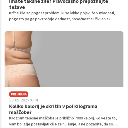
Imate takšne žile? Pravočasno prepoznajte
težave
Krčne žile so pogost problem, ki se lahko pojavi že v mladosti,
pogosto pa ga povzročajo dednost, nosečnost ali življenjski
slog. Pravočasno prepoznavanje znakov, kot so pekoč občutek
in otekanje, ter obisk zdravnika sta ključna za preprečevanje
zapletov in izboljšanje kakovosti življenja.
PREHRANA
30. 09. 2025 03.01
Koliko kalorij je skritih v pol kilograma
maščobe?
Kilogram telesne maščobe je približno 7000 kalorij. Ko veste to,
vam bo lažje postavljati cilje za hujšanje, a ne pozabite, da so