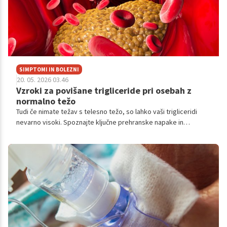
SIMPTOMI IN BOLEZNI
20. 05. 2026 03.46
Vzroki za povišane trigliceride pri osebah z
normalno težo
Tudi če nimate težav s telesno težo, so lahko vaši trigliceridi
nevarno visoki. Spoznajte ključne prehranske napake in
bolezenska stanja, ki vplivajo na krvne maščobe.