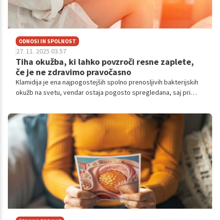
ODNOSI IN SPOLNOST
27. 11. 2025 03.57
Tiha okužba, ki lahko povzroči resne zaplete,
če je ne zdravimo pravočasno
Klamidija je ena najpogostejših spolno prenosljivih bakterijskih
okužb na svetu, vendar ostaja pogosto spregledana, saj pri
večini okuženih ne povzroča nobenih simptomov.