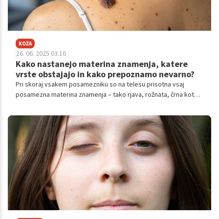
KOŽA
26. 06. 2025 03.16
Kako nastanejo materina znamenja, katere
vrste obstajajo in kako prepoznamo nevarno?
Pri skoraj vsakem posamezniku so na telesu prisotna vsaj
posamezna materina znamenja – tako rjava, rožnata, črna kot
tudi tista v barvi kože. Čeprav večina materinih znamenj ne
predstavlja neposrednega tveganja, je ključnega pomena
seznanjenost s spremembami, ki lahko nakazujejo na razvoj
melanoma – najzahtevnejše oblike kožnega raka.