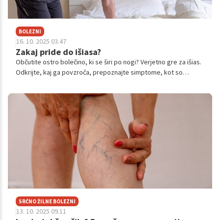
BOLEZNI
16. 10. 2025 03.47
Zakaj pride do išiasa?
Občutite ostro bolečino, ki se širi po nogi? Verjetno gre za išias.
Odkrijte, kaj ga povzroča, prepoznajte simptome, kot so
pekoča bolečina ali odrevenelost, in izvedite, kako s pomočjo
zdravljenja in preventivnih ukrepov lahko ponovno zaživite brez
bolečin.
SRČNO ŽILNE BOLEZNI
13. 10. 2025 09.11