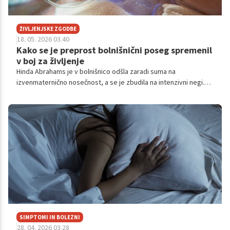
ŽIVLJENJSKE ZGODBE
18. 05. 2026 03.40
Kako se je preprost bolnišnični poseg spremenil
v boj za življenje
Hinda Abrahams je v bolnišnico odšla zaradi suma na
izvenmaternično nosečnost, a se je zbudila na intenzivni negi.
Zaradi alergije na anestezijo je bila njena vrnitev v življenje pravi
medicinski čudež.
SIMPTOMI IN BOLEZNI
28. 04. 2026 03.28