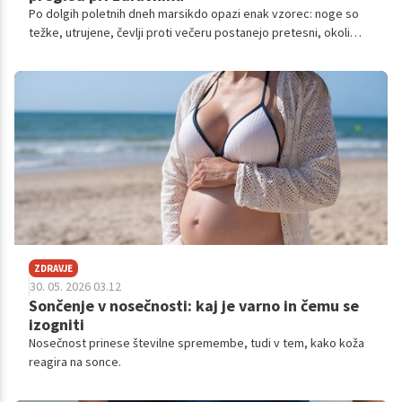
Po dolgih poletnih dneh marsikdo opazi enak vzorec: noge so
težke, utrujene, čevlji proti večeru postanejo pretesni, okoli
gležnjev pa se pojavi rahla oteklina.
ZDRAVJE
30. 05. 2026 03.12
Sončenje v nosečnosti: kaj je varno in čemu se
izogniti
Nosečnost prinese številne spremembe, tudi v tem, kako koža
reagira na sonce.