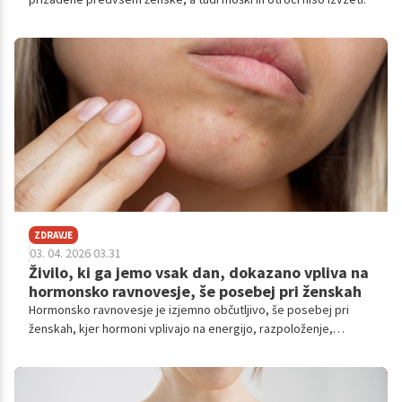
ZDRAVJE
03. 04. 2026 03.31
Živilo, ki ga jemo vsak dan, dokazano vpliva na
hormonsko ravnovesje, še posebej pri ženskah
Hormonsko ravnovesje je izjemno občutljivo, še posebej pri
ženskah, kjer hormoni vplivajo na energijo, razpoloženje,
spanec, kožo in telesno težo.