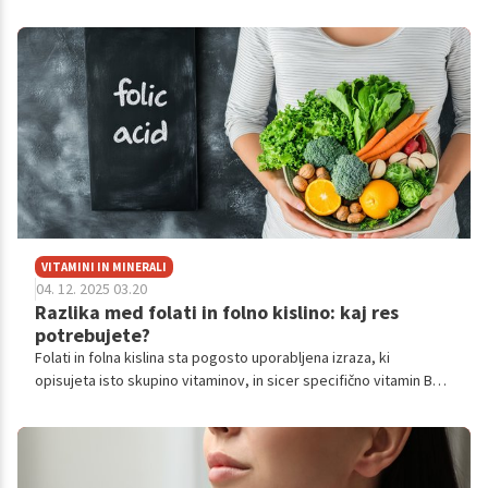
VITAMINI IN MINERALI
04. 12. 2025 03.20
Razlika med folati in folno kislino: kaj res
potrebujete?
Folati in folna kislina sta pogosto uporabljena izraza, ki
opisujeta isto skupino vitaminov, in sicer specifično vitamin B9.
A kot piše Harvard Health, med njima obstaja pomembna
biološka razlika, ki vpliva na to, kako naše telo ta vitamin
presnavlja in uporablja.