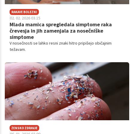
RAKAVE BOLEZNI
02. 02. 2026 03.15
Mlada mamica spregledala simptome raka
črevesja in jih zamenjala za nosečniške
simptome
V nosečnosti se lahko resni znaki hitro pripišejo običajnim
težavam.
ŽENSKO ZDRAVJE