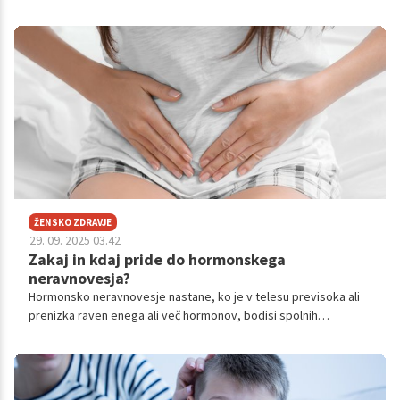
lahko rezultati pri vsakem človeku malo drugačni.
ŽENSKO ZDRAVJE
29. 09. 2025 03.42
Zakaj in kdaj pride do hormonskega
neravnovesja?
Hormonsko neravnovesje nastane, ko je v telesu previsoka ali
prenizka raven enega ali več hormonov, bodisi spolnih
(estrogen, progesteron, androgeni), ščitničnih, kortizola,
inzulina ali drugih hormonskih signalov.