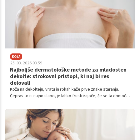
KOŽA
25. 03. 2026 03.59
Najboljše dermatološke metode za mladosten
dekolte: strokovni pristopi, ki naj bi res
delovali
Koža na dekolteju, vratu in rokah kaže prve znake staranja.
Čeprav to ni nujno slabo, je lahko frustrirajoče, če se ta območja
starajo hitreje kot obraz. Spoznajte najpogostejše težave, od
gub do sončnih madežev, ter učinkovite rešitve in preventivne
ukrepe za ohranjanje mladostnega videza.