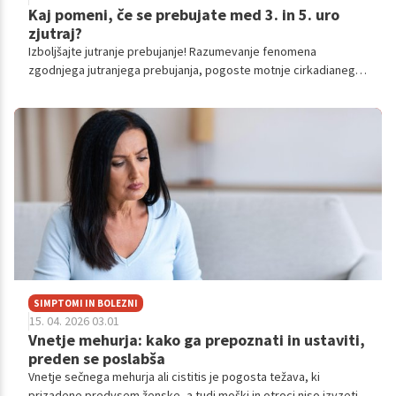
Kaj pomeni, če se prebujate med 3. in 5. uro
zjutraj?
Izboljšajte jutranje prebujanje! Razumevanje fenomena
zgodnjega jutranjega prebujanja, pogoste motnje cirkadianega
ritma, odkriva ključne biološke, okoljske in psihofiziološke
dejavnike.
SIMPTOMI IN BOLEZNI
15. 04. 2026 03.01
Vnetje mehurja: kako ga prepoznati in ustaviti,
preden se poslabša
Vnetje sečnega mehurja ali cistitis je pogosta težava, ki
prizadene predvsem ženske, a tudi moški in otroci niso izvzeti.