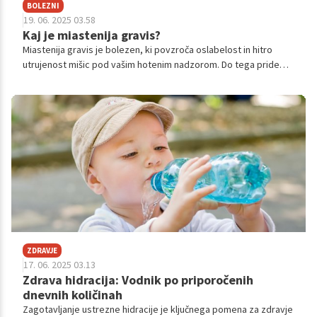
BOLEZNI
19. 06. 2025 03.58
Kaj je miastenija gravis?
Miastenija gravis je bolezen, ki povzroča oslabelost in hitro
utrujenost mišic pod vašim hotenim nadzorom. Do tega pride
zaradi motenj v komunikaciji med živci in mišicami.
ZDRAVJE
17. 06. 2025 03.13
Zdrava hidracija: Vodnik po priporočenih
dnevnih količinah
Zagotavljanje ustrezne hidracije je ključnega pomena za zdravje