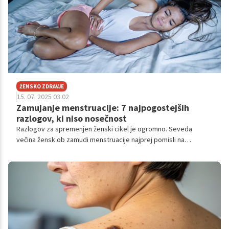
ŽENSKO ZDRAVJE
15. 07. 2025 03.02
Zamujanje menstruacije: 7 najpogostejših
razlogov, ki niso nosečnost
Razlogov za spremenjen ženski cikel je ogromno. Seveda
večina žensk ob zamudi menstruacije najprej pomisli na
nosečnost, a velikokrat se razlogi skrivajo drugje. Poglejmo si
sedem najpogostejših razlogov.