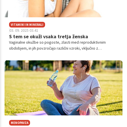
VITAMINI IN MINERALI
03. 09. 2025 03.41
S tem se okuži vsaka tretja ženska
Vaginalne okužbe so pogoste, zlasti med reproduktivnim
obdobjem, in jih povzročajo različni vzroki, vključno z
neravnovesjem bakterij. Simptomi se lahko razlikujejo, a
pogosto vključujejo srbenje, pekoč občutek in spremembe v
izcedku. Pomembna je pravilna diagnoza za učinkovito
zdravljenje, ki se razlikuje glede na vrsto okužbe, ter skrb za
ustrezno higieno za preprečevanje.
MENOPAVZA