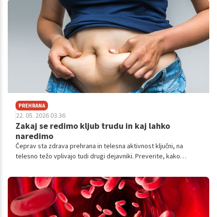
PREHRANA
22. 05. 2026 03.36
Zakaj se redimo kljub trudu in kaj lahko
naredimo
Čeprav sta zdrava prehrana in telesna aktivnost ključni, na
telesno težo vplivajo tudi drugi dejavniki. Preverite, kako
pomanjkanje spanca, življenjske spremembe in duševno zdravje
vplivajo na nabiranje odvečnih kilogramov.