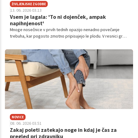
ŽIVLJENJSKE ZGODBE
13. 06. 2026 03.13
Vsem je lagala: 'To ni dojenček, ampak
napihnjenost'
Mnoge nosečnice v prvih tednih opazijo nenadno povečanje
trebuha, kar pogosto zmotno pripisujejo le plodu. V resnici gre v
začetnih fazah velikokrat za hormonsko pogojeno napihnjenost,
ki je povsem normalen del zgodnjega nosečniškega obdobja. A
vplivničina zgodba je bila malo drugačna iz povsem preprostega
razloga.
NOVICE
08. 06. 2026 03.51
Zakaj poleti zatekajo noge in kdaj je čas za
pregled pri zdravniku