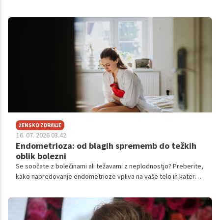
tveganja.
ŽENSKO ZDRAVJE
16. 07. 2026 03.42
Endometrioza: od blagih sprememb do težkih
oblik bolezni
Se soočate z bolečinami ali težavami z neplodnostjo? Preberite,
kako napredovanje endometrioze vpliva na vaše telo in katere
možnosti zdravljenja so na voljo.