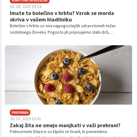
SIMPTOMI IN BOLEZNI
01. 08. 2025 09.54
Imate to bolečino v hrbtu? Vzrok se morda
skriva v vašem hladilniku
Bolečine v hrbtu so ena najpogostejših zdravstvenih težav
sodobnega človeka. Pogosto jih pripisujemo slabi drži,
pomanjkanju gibanja ali preobremenjenosti. A ste vedeli, da
lahko vzrok za vaše težave tiči tudi v živilu, ki ga imate v
hladilniku? Vnetje, ki je glavni krivec za kronične bolečine, je
namreč močno povezano z vašo prehrano.
PREHRANA
30. 07. 2025 03.41
Zakaj žita ne smejo manjkati v vaši prehrani?
Polnozrnate žitarice so ključni vir hranil, ki pomembno