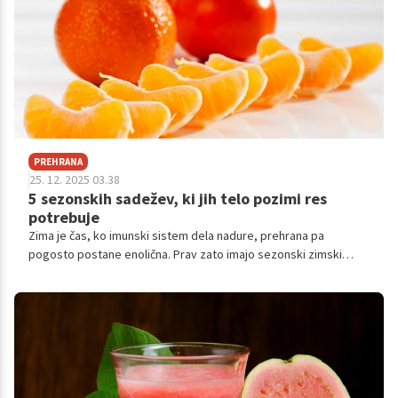
PREHRANA
25. 12. 2025 03.38
5 sezonskih sadežev, ki jih telo pozimi res
potrebuje
Zima je čas, ko imunski sistem dela nadure, prehrana pa
pogosto postane enolična. Prav zato imajo sezonski zimski
sadeži posebno vlogo.