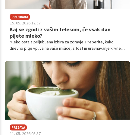
PREHRANA
15. 05. 2026 12.57
Kaj se zgodi z vašim telesom, če vsak dan
pijete mleko?
Mleko ostaja priljubljena izbira za zdravje. Preberite, kako
dnevno pitje vpliva na vaše mišice, sitost in uravnavanje krvnega
tlaka po nasvetih nutricionistov.
PREBAVA
11. 05. 2026 03.57