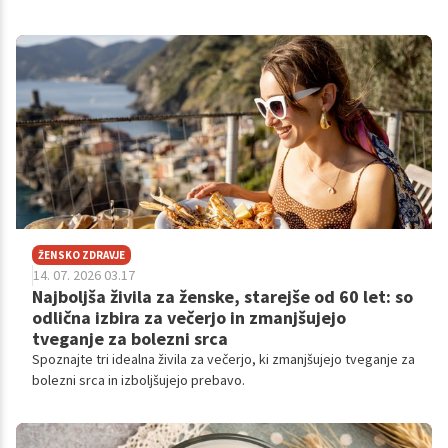
izognete prebavnim težavam ponoči.
ŽENSKO ZDRAVJE
14. 07. 2026 03.17
Najboljša živila za ženske, starejše od 60 let: so
odlična izbira za večerjo in zmanjšujejo
tveganje za bolezni srca
Spoznajte tri idealna živila za večerjo, ki zmanjšujejo tveganje za
bolezni srca in izboljšujejo prebavo.