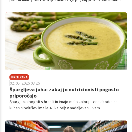
o njeni hranilni vrednosti, tveganjih zaradi nasičenih maščob in
natrija ter kakšne so smernice za njeno uživanje.
PREHRANA
02. 05. 2026 03.26
Špargljeva juha: zakaj jo nutricionisti pogosto
priporočajo
Šparglji so bogati s hranili in imajo malo kalorij – ena skodelica
kuhanih belušev ima le 43 kalorij! V nadaljevanju vam
predstavljamo recept za špargljevo juho, ki so ga zapisali na
portalu miss7zdrava.