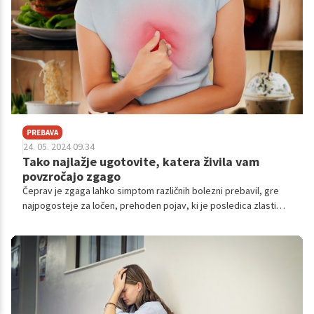
PREBAVA
24. 05. 2024 09.34
Tako najlažje ugotovite, katera živila vam
povzročajo zgago
Čeprav je zgaga lahko simptom različnih bolezni prebavil, gre
najpogosteje za ločen, prehoden pojav, ki je posledica zlasti
neprimernega načina življenja in slabih prehranjevalnih navad. To
se z nekaj prilagoditvami vsakdanjega življenja na srečo da
popraviti. Toda seznam živil, ki so kriva za pojav zgage, se lahko
od posameznika do posameznika razlikuje. Kako torej sploh
ugotoviti, katera živila vam povzročajo zgago?