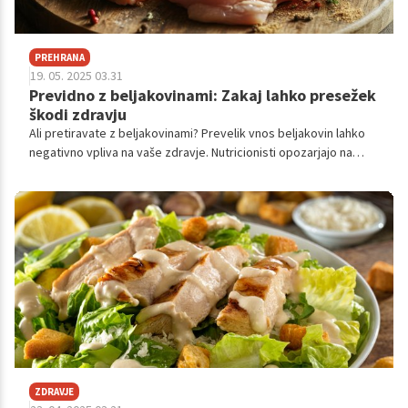
PREHRANA
19. 05. 2025 03.31
Previdno z beljakovinami: Zakaj lahko presežek
škodi zdravju
Ali pretiravate z beljakovinami? Prevelik vnos beljakovin lahko
negativno vpliva na vaše zdravje. Nutricionisti opozarjajo na
posledice zanemarjanja drugih hranil, obremenjevanja ledvic in
povečanega tveganja za srčne bolezni in raka. Preberite, kako
uravnotežiti vnos beljakovin za optimalno zdravje.
ZDRAVJE