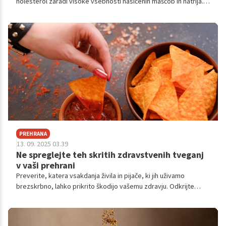
holesterol zaradi visoke vsebnosti nasičenih maščob in natrija.
Negativno vpliva tudi na črevesni mikrobiom, kar povečuje
tveganje za bolezni srca in ožilja. Nutricionisti svetujejo omejitev
teh živil za boljše srčno zdravje in ohranjanje ustrezne ravni LDL-
holesterola.
PREHRANA
13. 09. 2025 03.39
Ne spreglejte teh skritih zdravstvenih tveganj
v vaši prehrani
Preverite, katera vsakdanja živila in pijače, ki jih uživamo
brezskrbno, lahko prikrito škodijo vašemu zdravju. Odkrijte
vplive zamrznjenih jedi, dietnih pijač, čipsa, sladkih kav in
alkohola na vaše telo in se poučite o bolj zdravih alternativah.