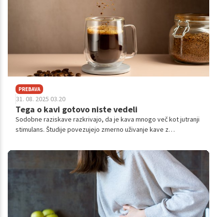
PREBAVA
31. 08. 2025 03.20
Tega o kavi gotovo niste vedeli
Sodobne raziskave razkrivajo, da je kava mnogo več kot jutranji
stimulans. Študije povezujejo zmerno uživanje kave z
izboljšanjem zdravja črevesnega mikrobioma, predvsem z
rastjo koristne bakterije Lawsonibacter asaccharolyticus, pri
čemer zasluge pripisujejo predvsem polifenolom in ne kofeinu.
Povezave med kavo, prebavnim zdravjem in splošnim počutjem
odpirajo nove vpoglede.