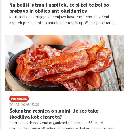
Najboljši jutranji napitek, če si želite boljšo
prebavo in obilico antioksidantov
Nutricionisti svetujejo zamenjavo kave z matcho. Ta zeleni
napitek ponuja obilico antioksidantov, ki upočasnjujejo staranje
in krepijo odpornost telesa.
PREHRANA
08. 05. 2026 15.06
Šokantna resnica o slanini: Je res tako
škodljiva kot cigareta?
Svetovna zdravstvena organizacija slanino uvršča med
potencialne povzročitelje raka. Poglejte, kaj pravijo nutricionisti