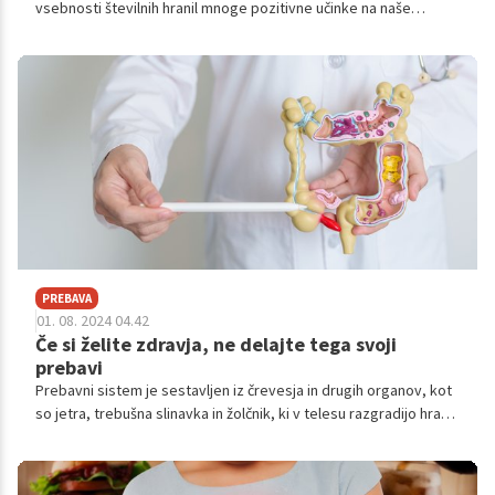
vsebnosti številnih hranil mnoge pozitivne učinke na naše
zdravje in vitalnost, ravno zato nutricionisti priporočajo, da jo
uživajte najmanj trikrat tedensko.
PREBAVA
01. 08. 2024 04.42
Če si želite zdravja, ne delajte tega svoji
prebavi
Prebavni sistem je sestavljen iz črevesja in drugih organov, kot
so jetra, trebušna slinavka in žolčnik, ki v telesu razgradijo hrano
in absorbirajo hranila. V spodnjem članku preberite, katerih pet
živil škoduje prebavnemu sistemu.