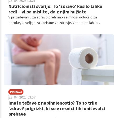
23. 04. 2025 03.21
Nutricionisti svarijo: To 'zdravo' kosilo lahko
redi – vi pa mislite, da z njim hujšate
V prizadevanju za zdravo prehrano se mnogi odločajo za
obroke, ki veljajo za koristne za zdravje. Vendar pa lahko
nekatere izbire, ki se zdijo zdrave, dejansko prispevajo k
povečanju telesne teže, če niso ustrezno uravnotežene.
PREBAVA
22. 04. 2025 03.57
Imate težave z napihnjenostjo? To so trije
'zdravi' prigrizki, ki so v resnici tihi uničevalci
prebave