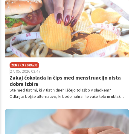
ŽENSKO ZDRAVJE
27. 05. 2026 03.47
Zakaj čokolada in čips med menstruacijo nista
dobra izbira
Ste med tistimi, ki v tistih dneh iščejo tolažbo v sladkem?
Odkrijte boljše alternative, ki bodo nahranile vaše telo in ublažile
nelagodje.