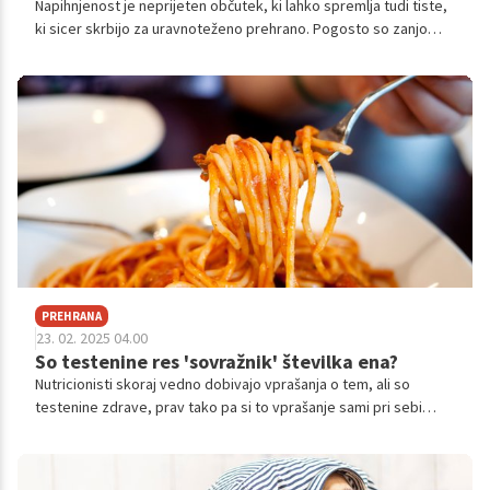
Napihnjenost je neprijeten občutek, ki lahko spremlja tudi tiste,
ki sicer skrbijo za uravnoteženo prehrano. Pogosto so zanjo
kriva živila, ki veljajo za zdrava, vendar jih naše telo ne prenaša
najbolje – še posebej v večjih količinah ali ob pogosti uporabi.
Nutricionisti in gastroenterologi opozarjajo na tri pogoste
"zdrave" prigrizke, ki so lahko tihi sprožilci prebavnih težav.
PREHRANA
23. 02. 2025 04.00
So testenine res 'sovražnik' številka ena?
Nutricionisti skoraj vedno dobivajo vprašanja o tem, ali so
testenine zdrave, prav tako pa si to vprašanje sami pri sebi
postavljajo mnogi ljudje. Ne gre za enoznačen odgovor, a
poglejmo si, zakaj in kdaj so lahko testenine celo zdrav del
prehrane in ne nekaj, čemur bi se morali izogibati.