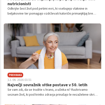
nutricionisti
Odkrijte šest živil pod petimi evri, ki vsebujejo vlaknine in
beljakovine ter pomagajo vzdrževati kalorični primanjkljaj brez
občutka lakote.
PREHRANA
12. 06. 2026 03.51
Največji sovražnik vitke postave v 50. letih
Se vam zdi, da se trudite s hrano, a učinka ni? Razkrivamo
seznam živil, ki pod krinko zdravja prinašajo le nezaželene skrite
sladkorje in kalorije.