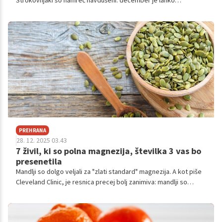
Strokovnjaki so namreč navdušeni: december je lahko
pravzaprav odlična priložnost za prekinitev škodljivega kroga
pridobivanja telesne teže in začetek pozitivnih sprememb.
PREHRANA
28. 12. 2025 03.43
7 živil, ki so polna magnezija, številka 3 vas bo
presenetila
Mandlji so dolgo veljali za "zlati standard" magnezija. A kot piše
Cleveland Clinic, je resnica precej bolj zanimiva: mandlji so
dober vir, niso pa niti blizu vrha.