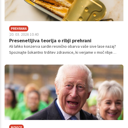
PREHRANA
20. 03. 2026 10.40
Presenetljiva teorija o ribji prehrani
Ali lahko konzerva sardin resnično obarva vaše sive lase nazaj?
Spoznajte šokantno trditev zdravnice, ki verjame v moč ribje
diete, in kaj pravijo strokovnjaki o vplivu hrane na staranje in
zdravje las.
NOVICE