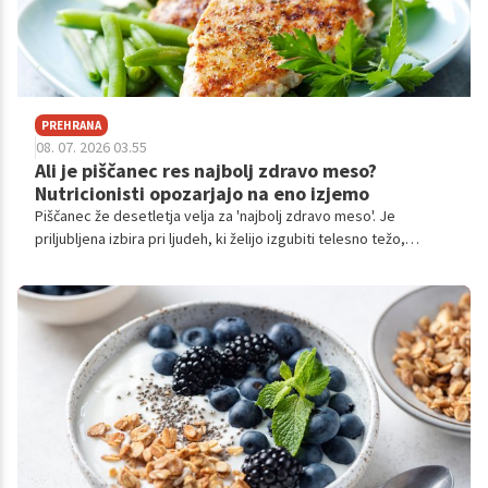
PREHRANA
08. 07. 2026 03.55
Ali je piščanec res najbolj zdravo meso?
Nutricionisti opozarjajo na eno izjemo
Piščanec že desetletja velja za 'najbolj zdravo meso'. Je
priljubljena izbira pri ljudeh, ki želijo izgubiti telesno težo,
povečati vnos beljakovin ali zmanjšati količino maščob v
prehrani.