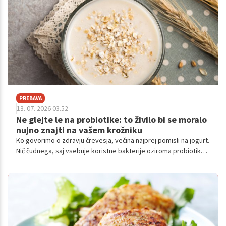
PREBAVA
13. 07. 2026 03.52
Ne glejte le na probiotike: to živilo bi se moralo
nujno znajti na vašem krožniku
Ko govorimo o zdravju črevesja, večina najprej pomisli na jogurt.
Nič čudnega, saj vsebuje koristne bakterije oziroma probiotike,
ki lahko ugodno vplivajo na črevesni mikrobiom.