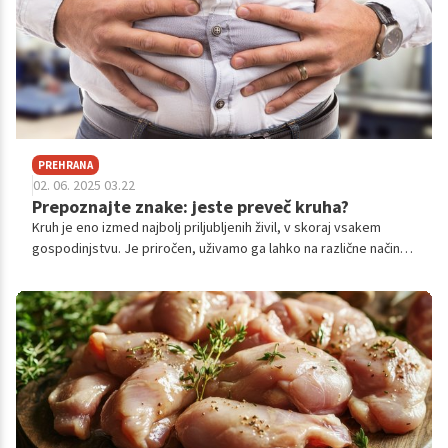
PREHRANA
02. 06. 2025 03.22
Prepoznajte znake: jeste preveč kruha?
Kruh je eno izmed najbolj priljubljenih živil, v skoraj vsakem
gospodinjstvu. Je priročen, uživamo ga lahko na različne načine,
hkrati pa ga lahko popestrimo z različnimi dodatki.