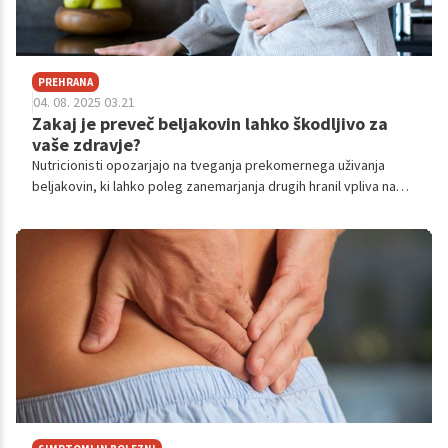
PREHRANA
04. 08. 2025 03.21
Zakaj je preveč beljakovin lahko škodljivo za
vaše zdravje?
Nutricionisti opozarjajo na tveganja prekomernega uživanja
beljakovin, ki lahko poleg zanemarjanja drugih hranil vpliva na
zdravje črevesja, obremenitev ledvic, srce in celo poveča
tveganje za nekatere vrste raka. Ključ je v uravnoteženi
prehrani.