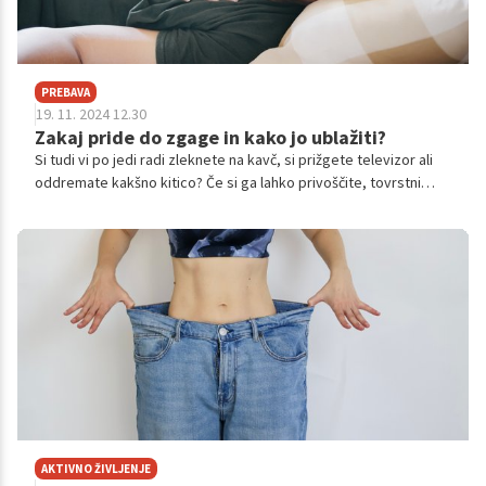
PREBAVA
19. 11. 2024 12.30
Zakaj pride do zgage in kako jo ublažiti?
Si tudi vi po jedi radi zleknete na kavč, si prižgete televizor ali
oddremate kakšno kitico? Če si ga lahko privoščite, tovrstni
počitek (na začetku) vsekakor dobro dene, a se zna kmalu
pojaviti izjemno pogosta zdravstvena tegoba, ki je nikakor ne
smete ignorirati.
AKTIVNO ŽIVLJENJE