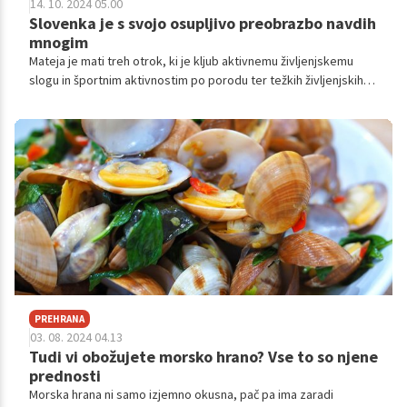
14. 10. 2024 05.00
Slovenka je s svojo osupljivo preobrazbo navdih
mnogim
Mateja je mati treh otrok, ki je kljub aktivnemu življenjskemu
slogu in športnim aktivnostim po porodu ter težkih življenjskih
preizkušnjah začela izgubljati stik s svojim telesom. Kilogrami so
se kopičili, njena samozavest je padala, točka preloma pa je
prišla, ko je tehtnica pokazala trimestno število. Kljub poskusom
različnih diet so rezultati vedno izginili skupaj z voljo in energijo,
saj so jo stroge omejitve izčrpale. In potem je Mateja spoznala
Linea Snella terapevtko Lejlo, ki ji je spremenila življenje.
PREHRANA
03. 08. 2024 04.13
Tudi vi obožujete morsko hrano? Vse to so njene
prednosti
Morska hrana ni samo izjemno okusna, pač pa ima zaradi