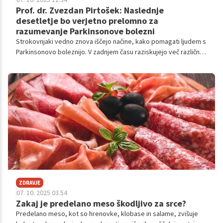
Prof. dr. Zvezdan Pirtošek: Naslednje
desetletje bo verjetno prelomno za
razumevanje Parkinsonove bolezni
Strokovnjaki vedno znova iščejo načine, kako pomagati ljudem s
Parkinsonovo boleznijo. V zadnjem času raziskujejo več različnih
pristopov, kot so spremembe v delovanju genov (kar
imenujemo epigenetika), vnetni procesi v možganih
(nevroinflamacija) in zdravljenje prilagojeno vsakemu
posamezniku posebej (personalizirana medicina).
ZDRAVJE
07. 10. 2025 03.54
Zakaj je predelano meso škodljivo za srce?
Predelano meso, kot so hrenovke, klobase in salame, zvišuje