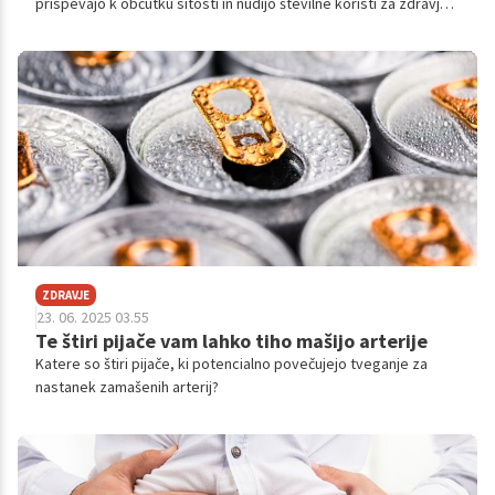
prispevajo k občutku sitosti in nudijo številne koristi za zdravje.
Njihovo izogibanje pa lahko privede do neželenih posledic.
ZDRAVJE
23. 06. 2025 03.55
Te štiri pijače vam lahko tiho mašijo arterije
Katere so štiri pijače, ki potencialno povečujejo tveganje za
nastanek zamašenih arterij?