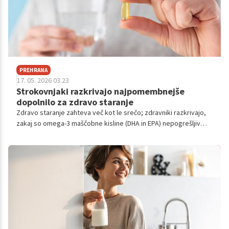
PREHRANA
17. 05. 2026 03.23
Strokovnjaki razkrivajo najpomembnejše
dopolnilo za zdravo staranje
Zdravo staranje zahteva več kot le srečo; zdravniki razkrivajo,
zakaj so omega-3 maščobne kisline (DHA in EPA) nepogrešljiv
dodatek za vaše srce in možgane.