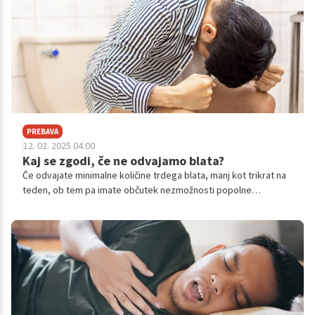
PREBAVA
12. 02. 2025 04.00
Kaj se zgodi, če ne odvajamo blata?
Če odvajate minimalne količine trdega blata, manj kot trikrat na
teden, ob tem pa imate občutek nezmožnosti popolne
izpraznitve črevesja, ste zelo verjetno zaprti. Mnogi se v takšnih
situacijah nemudoma odpravijo do lekarne in se oskrbijo z
odvajali, a obstaja tudi nekaj učinkovitih naravnih metod
premagovanja te najpogostejše prebavne tegoba sodobnega
časa.