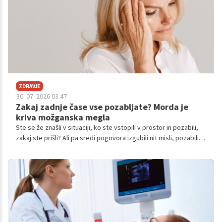
ZDRAVJE
30. 07. 2026 03.47
Zakaj zadnje čase vse pozabljate? Morda je
kriva možganska megla
Ste se že znašli v situaciji, ko ste vstopili v prostor in pozabili,
zakaj ste prišli? Ali pa sredi pogovora izgubili nit misli, pozabili
ime sodelavca ali večkrat preverili, ali ste poslali pomembno
elektronsko sporočilo? Če se vam to dogaja pogosteje kot
običajno, še ne pomeni, da je z vašimi možgani nekaj narobe.