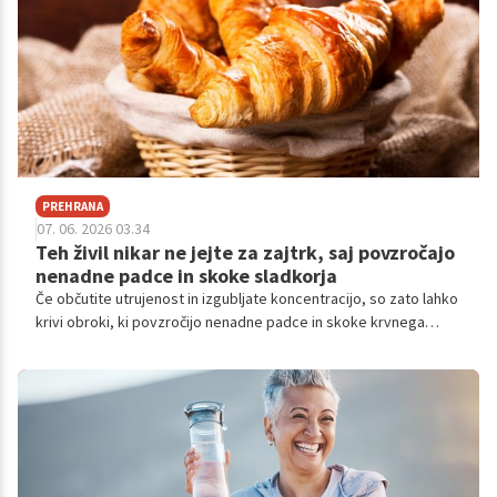
PREHRANA
07. 06. 2026 03.34
Teh živil nikar ne jejte za zajtrk, saj povzročajo
nenadne padce in skoke sladkorja
Če občutite utrujenost in izgubljate koncentracijo, so zato lahko
krivi obroki, ki povzročijo nenadne padce in skoke krvnega
sladkorja. In vsekakor ni dobro, da s takšnimi obroki začnemo
svoj dan.