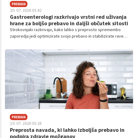
PREBAVA
20. 07. 2026 03.42
Gastroenterologi razkrivajo vrstni red uživanja
hrane za boljšo prebavo in daljši občutek sitosti
Strokovnjaki razkrivajo, kako lahko s preprosto spremembo
zaporedja jedi optimizirate svojo prebavo in stabilizirate raven
sladkorja v krvi.
PREBAVA
19. 07. 2026 03.28
Preprosta navada, ki lahko izboljša prebavo in
podpira zdravje možganov