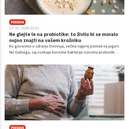
PREBAVA
13. 07. 2026 03.52
Ne glejte le na probiotike: to živilo bi se moralo
nujno znajti na vašem krožniku
Ko govorimo o zdravju črevesja, večina najprej pomisli na jogurt.
Nič čudnega, saj vsebuje koristne bakterije oziroma probiotike,
ki lahko ugodno vplivajo na črevesni mikrobiom.
PREBAVA