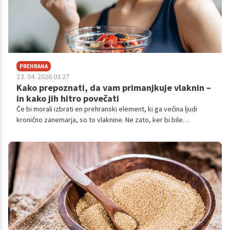
PREHRANA
13. 04. 2026 03.27
Kako prepoznati, da vam primanjkuje vlaknin –
in kako jih hitro povečati
Če bi morali izbrati en prehranski element, ki ga večina ljudi
kronično zanemarja, so to vlaknine. Ne zato, ker bi bile
dolgočasne, ampak ker jih sodobna prehrana preprosto izrine:
preveč predelanih živil, premalo polnovrednih.