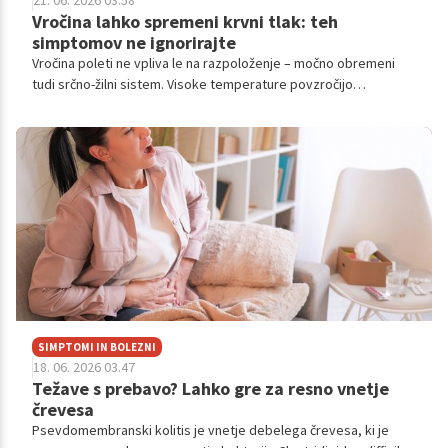
21. 06. 2026 03.58
Vročina lahko spremeni krvni tlak: teh
simptomov ne ignorirajte
Vročina poleti ne vpliva le na razpoloženje – močno obremeni
tudi srčno-žilni sistem. Visoke temperature povzročijo
razširjanje žil, zaradi česar se krvni tlak lahko hitro zniža.
SIMPTOMI IN BOLEZNI
18. 06. 2026 03.47
Težave s prebavo? Lahko gre za resno vnetje
črevesa
Psevdomembranski kolitis je vnetje debelega črevesa, ki je