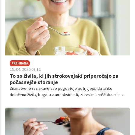
PREHRANA
15. 04. 2026 03.12
To so živila, ki jih strokovnjaki priporočajo za
počasnejše staranje
Znanstvene raziskave vse pogosteje potrjujejo, da lahko
določena živila, bogata z antioksidanti, zdravimi maščobami in
ključnimi vitamini, pomembno vplivajo na počasnejše staranje
kože, možganov in celotnega telesa.