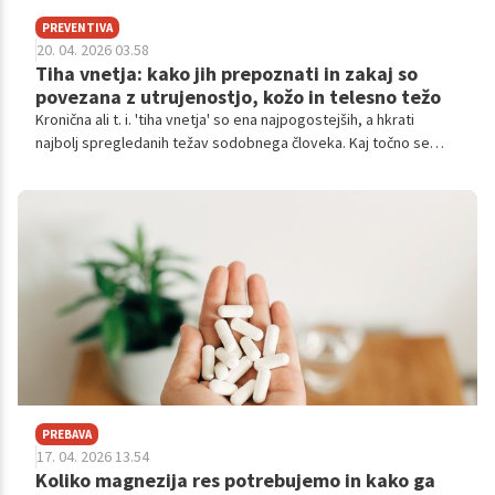
PREVENTIVA
20. 04. 2026 03.58
Tiha vnetja: kako jih prepoznati in zakaj so
povezana z utrujenostjo, kožo in telesno težo
Kronična ali t. i. 'tiha vnetja' so ena najpogostejših, a hkrati
najbolj spregledanih težav sodobnega človeka. Kaj točno se
dogaja v telesu?
PREBAVA
17. 04. 2026 13.54
Koliko magnezija res potrebujemo in kako ga