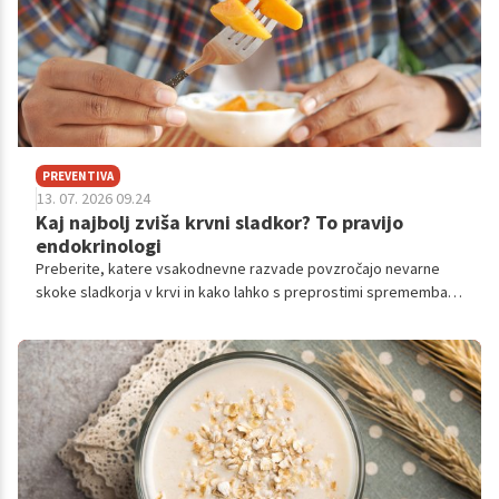
PREVENTIVA
13. 07. 2026 09.24
Kaj najbolj zviša krvni sladkor? To pravijo
endokrinologi
Preberite, katere vsakodnevne razvade povzročajo nevarne
skoke sladkorja v krvi in kako lahko s preprostimi spremembami
zavarujete svoje zdravje.