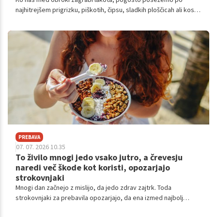
najhitrejšem prigrizku, piškotih, čipsu, sladkih ploščicah ali kosu
peciva. Težava je, da nas takšna živila pogosto ne nasitijo za
dolgo.
PREBAVA
07. 07. 2026 10.35
To živilo mnogi jedo vsako jutro, a črevesju
naredi več škode kot koristi, opozarjajo
strokovnjaki
Mnogi dan začnejo z mislijo, da jedo zdrav zajtrk. Toda
strokovnjaki za prebavila opozarjajo, da ena izmed najbolj
priljubljenih jutranjih izbir pogosto ni najboljša za črevesni