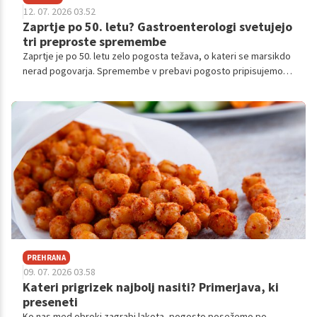
12. 07. 2026 03.52
Zaprtje po 50. letu? Gastroenterologi svetujejo
tri preproste spremembe
Zaprtje je po 50. letu zelo pogosta težava, o kateri se marsikdo
nerad pogovarja. Spremembe v prebavi pogosto pripisujemo
staranju, vendar strokovnjaki opozarjajo, da lahko veliko
naredimo sami.
PREHRANA
09. 07. 2026 03.58
Kateri prigrizek najbolj nasiti? Primerjava, ki
preseneti
Ko nas med obroki zagrabi lakota, pogosto posežemo po