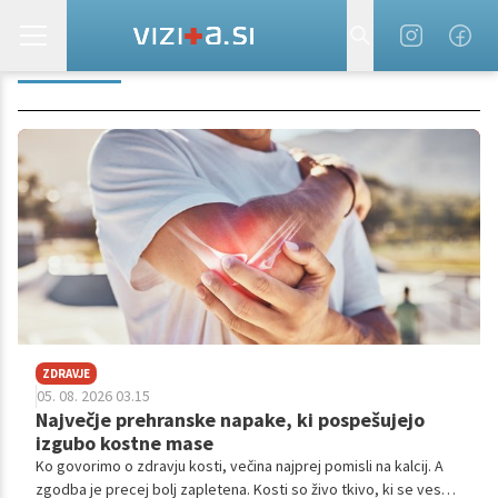
OREŠČKI
ZDRAVJE
05. 08. 2026 03.15
Največje prehranske napake, ki pospešujejo
izgubo kostne mase
Ko govorimo o zdravju kosti, večina najprej pomisli na kalcij. A
zgodba je precej bolj zapletena. Kosti so živo tkivo, ki se ves