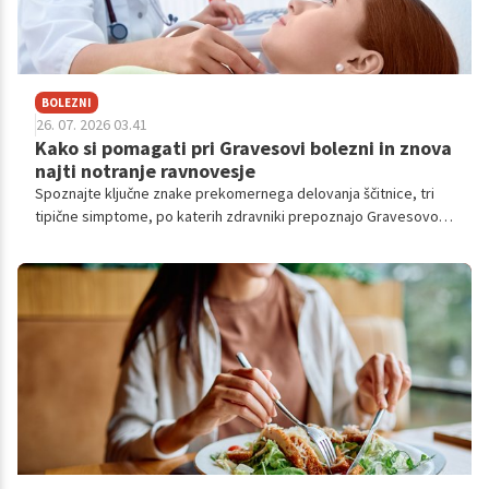
BOLEZNI
26. 07. 2026 03.41
Kako si pomagati pri Gravesovi bolezni in znova
najti notranje ravnovesje
Spoznajte ključne znake prekomernega delovanja ščitnice, tri
tipične simptome, po katerih zdravniki prepoznajo Gravesovo
bolezen ter sodobne pristope k zdravljenju.