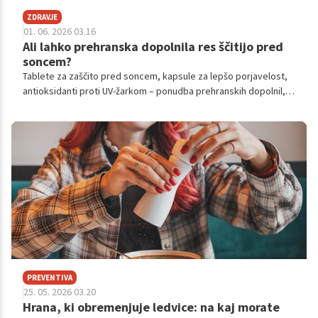
ZDRAVJE
01. 06. 2026 03.16
Ali lahko prehranska dopolnila res ščitijo pred
soncem?
Tablete za zaščito pred soncem, kapsule za lepšo porjavelost,
antioksidanti proti UV-žarkom – ponudba prehranskih dopolnil, ki
obljubljajo zaščito kože pred soncem, je vse večja.
PREVENTIVA
25. 05. 2026 03.20
Hrana, ki obremenjuje ledvice: na kaj morate