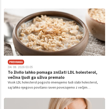
čas obnavlja, s staranjem pa se ravnovesje med razgradnjo in
obnovo začne nagibati v manj ugodno smer. Posledično kostna
masa postopoma upada, tveganje za osteoporozo in zlome pa
narašča.
PREHRANA
04. 08. 2026 03.05
To živilo lahko pomaga znižati LDL holesterol,
večina ljudi ga uživa premalo
Visok LDL holesterol pogosto imenujemo tudi slabi holesterol,
saj lahko njegovo povišano raven povezujemo z večjim
tveganjem za bolezni srca in ožilja.