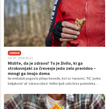
ZDRAVJE
16. 07. 2026 03.12
Mislite, da je zdravo? To je živilo, ki ga
strokovnjaki za črevesje jedo zelo previdno –
mnogi ga imajo doma
Na embalaži pogosto pišejo besede, kot so 'naravno', 'fit', 'polno
beljakovin' ali 'zdrava izbira'. Veliko ljudi zato brez pomisleka
poseže po njem za zajtrk, malico ali hitro večerjo.