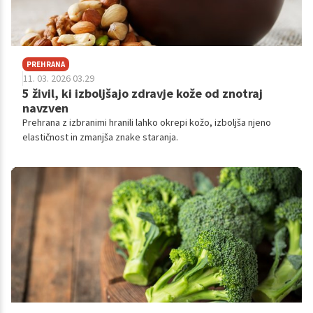
PREHRANA
11. 03. 2026 03.29
5 živil, ki izboljšajo zdravje kože od znotraj
navzven
Prehrana z izbranimi hranili lahko okrepi kožo, izboljša njeno
elastičnost in zmanjša znake staranja.