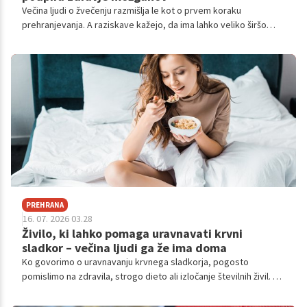
Večina ljudi o žvečenju razmišlja le kot o prvem koraku
prehranjevanja. A raziskave kažejo, da ima lahko veliko širšo
vlogo. Poleg tega, da olajša prebavo, naj bi vplivalo tudi na
občutek sitosti, delovanje možganov in raven stresa.
PREHRANA
16. 07. 2026 03.28
Živilo, ki lahko pomaga uravnavati krvni
sladkor – večina ljudi ga že ima doma
Ko govorimo o uravnavanju krvnega sladkorja, pogosto
pomislimo na zdravila, strogo dieto ali izločanje številnih živil. V
resnici pa lahko k boljšemu nadzoru glukoze prispevajo tudi
preproste spremembe v vsakodnevni prehrani.