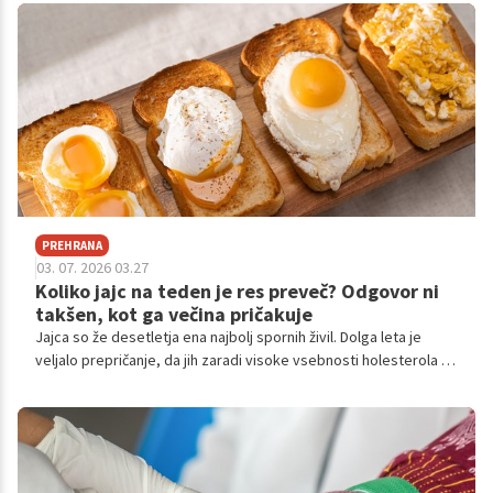
mikrobiom.
PREHRANA
03. 07. 2026 03.27
Koliko jajc na teden je res preveč? Odgovor ni
takšen, kot ga večina pričakuje
Jajca so že desetletja ena najbolj spornih živil. Dolga leta je
veljalo prepričanje, da jih zaradi visoke vsebnosti holesterola ne
bi smeli jesti prepogosto. Danes pa številni strokovnjaki pravijo,
da je zgodba precej bolj zapletena. Torej, koliko jajc na teden je
res preveč?