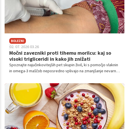
BOLEZNI
02. 07. 2026 03.26
Močni zavezniki proti tihemu morilcu: kaj so
visoki trigliceridi in kako jih znižati
Spoznajte najučinkovitejših pet skupin živil, ki s pomočjo vlaknin
in omega-3 maščob neposredno vplivajo na zmanjšanje nevarnih
maščob v vašem krvnem obtoku.