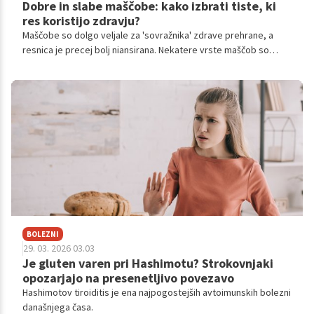
Dobre in slabe maščobe: kako izbrati tiste, ki
res koristijo zdravju?
Maščobe so dolgo veljale za 'sovražnika' zdrave prehrane, a
resnica je precej bolj niansirana. Nekatere vrste maščob so
ključne za delovanje hormonov, možganov in srca, druge pa
dokazano povečujejo tveganje za bolezni. Razumevanje razlik je
zato ena najpomembnejših veščin sodobnega prehranjevanja.
BOLEZNI
29. 03. 2026 03.03
Je gluten varen pri Hashimotu? Strokovnjaki
opozarjajo na presenetljivo povezavo
Hashimotov tiroiditis je ena najpogostejših avtoimunskih bolezni
današnjega časa.