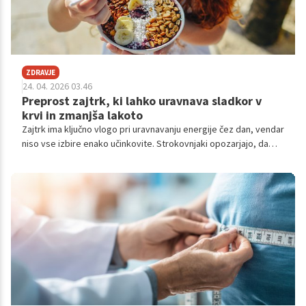
ZDRAVJE
24. 04. 2026 03.46
Preprost zajtrk, ki lahko uravnava sladkor v
krvi in zmanjša lakoto
Zajtrk ima ključno vlogo pri uravnavanju energije čez dan, vendar
niso vse izbire enako učinkovite. Strokovnjaki opozarjajo, da
lahko preprost, uravnotežen zajtrk pomembno vpliva na raven
sladkorja v krvi, občutek sitosti in celo na telesno težo.