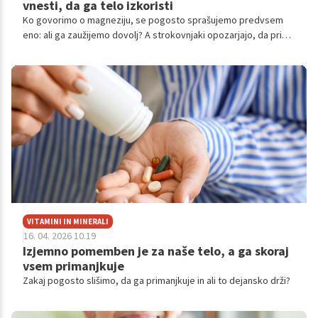
vnesti, da ga telo izkoristi
Ko govorimo o magneziju, se pogosto sprašujemo predvsem
eno: ali ga zaužijemo dovolj? A strokovnjaki opozarjajo, da pri
tem bistveno vprašanje ni le količina, temveč tudi oblika, vir in
način vnosa. Marsikdo magnezija namreč ne zaužije premalo
zaradi prehrane, temveč zato, ker ga telo zaradi slabše
absorpcije ali neustreznih virov ne more učinkovito izkoristiti.
VITAMINI IN MINERALI
16. 04. 2026 10.19
Izjemno pomemben je za naše telo, a ga skoraj
vsem primanjkuje
Zakaj pogosto slišimo, da ga primanjkuje in ali to dejansko drži?