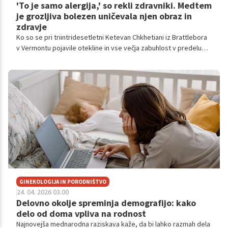
'To je samo alergija,' so rekli zdravniki. Medtem
je grozljiva bolezen uničevala njen obraz in
zdravje
Ko so se pri triintridesetletni Ketevan Chkhetiani iz Brattlebora
v Vermontu pojavile otekline in vse večja zabuhlost v predelu
oči, je sprva prejela zdravniško mnenje, da gre za blažjo obliko
alergijske reakcije. Žal je bila resničnost stanja bistveno
zahtevnejša, česar tedaj še ni bilo mogoče predvideti.
GINEKOLOGIJA IN PORODNIŠTVO
24. 04. 2026 03.00
Delovno okolje spreminja demografijo: kako
delo od doma vpliva na rodnost
Najnovejša mednarodna raziskava kaže, da bi lahko razmah dela