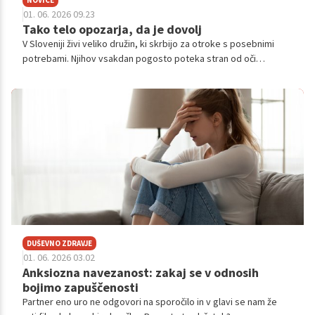
01. 06. 2026 09.23
Tako telo opozarja, da je dovolj
V Sloveniji živi veliko družin, ki skrbijo za otroke s posebnimi
potrebami. Njihov vsakdan pogosto poteka stran od oči
javnosti, zaznamujejo ga številne terapije, stalno prilagajanje,
neprespane noči in nenehna skrb. Ob vsem tem pa ostaja
pogosto spregledan še en pomemben vidik: velika obremenitev
neformalnih skrbnikov, torej staršev, sorodnikov ali bližnjih, ki
večino skrbi prevzamejo brez sistemske podpore.
DUŠEVNO ZDRAVJE
01. 06. 2026 03.02
Anksiozna navezanost: zakaj se v odnosih
bojimo zapuščenosti
Partner eno uro ne odgovori na sporočilo in v glavi se nam že