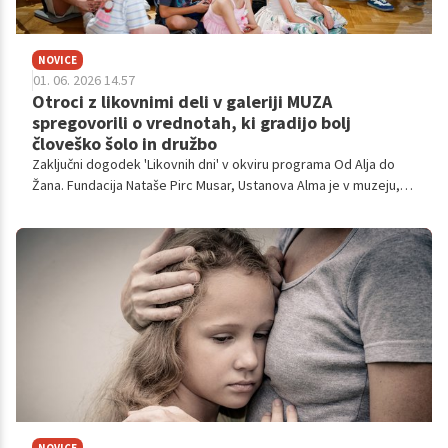
NOVICE
01. 06. 2026 14.57
Otroci z likovnimi deli v galeriji MUZA
spregovorili o vrednotah, ki gradijo bolj
človeško šolo in družbo
Zaključni dogodek 'Likovnih dni' v okviru programa Od Alja do
Žana. Fundacija Nataše Pirc Musar, Ustanova Alma je v muzeju,
galeriji in akademiji MUZA v Ljubljani pripravila zaključni dogodek
programa Od Alje do Žana in odprla razstavo izbranih otroških
likovnih del 'Čuječa srca, budni umi'. Častna gostja dogodka je
bila predsednica Republike Slovenije dr. Nataša Pirc Musar.
NOVICE