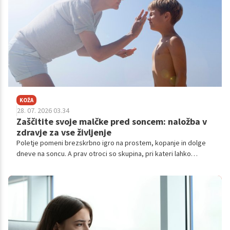
KOŽA
28. 07. 2026 03.34
Zaščitite svoje malčke pred soncem: naložba v
zdravje za vse življenje
Poletje pomeni brezskrbno igro na prostem, kopanje in dolge
dneve na soncu. A prav otroci so skupina, pri kateri lahko
ultravijolični (UV) žarki povzročijo največ škode.