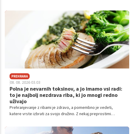
odpornost.
PREHRANA
08. 08. 2026 03.03
Polna je nevarnih toksinov, a jo imamo vsi radi:
to je najbolj nezdrava riba, ki jo mnogi redno
uživajo
Prehranjevanje z ribami je zdravo, a pomembno je vedeti,
katere vrste izbrati za svojo družino. Z nekaj preprostimi
nasveti o izbiri manjših rib ter pravilni pripravi boste uživali v
okusnih in zares varnih morskih dobrotah za boljše počutje.