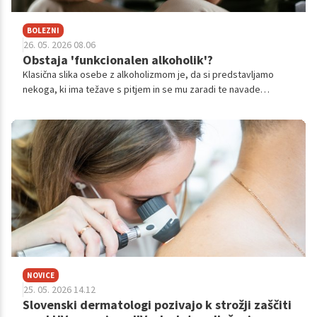
BOLEZNI
26. 05. 2026 08.06
Obstaja 'funkcionalen alkoholik'?
Klasična slika osebe z alkoholizmom je, da si predstavljamo
nekoga, ki ima težave s pitjem in se mu zaradi te navade
življenje podira. Realna slika ni vedno takšna. Mnogokrat se
alkoholizem skriva za najbolj popolnimi človeškimi podobami.
NOVICE
25. 05. 2026 14.12
Slovenski dermatologi pozivajo k strožji zaščiti