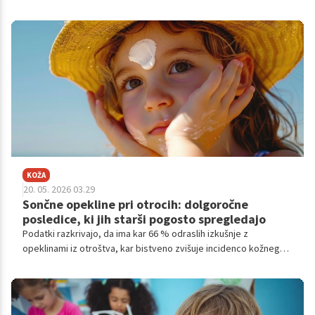
oslabelost in poškodbe jeter.
KOŽA
20. 05. 2026 03.29
Sončne opekline pri otrocih: dolgoročne
posledice, ki jih starši pogosto spregledajo
Podatki razkrivajo, da ima kar 66 % odraslih izkušnje z
opeklinami iz otroštva, kar bistveno zvišuje incidenco kožnega
raka pri moških in ženskah danes.