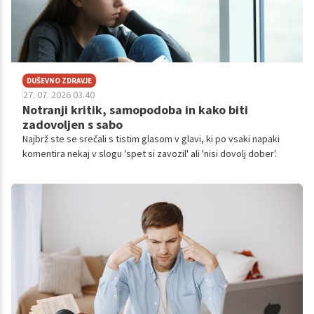
DUŠEVNO ZDRAVJE
27. 07. 2026 03.40
Notranji kritik, samopodoba in kako biti
zadovoljen s sabo
Najbrž ste se srečali s tistim glasom v glavi, ki po vsaki napaki
komentira nekaj v slogu 'spet si zavozil' ali 'nisi dovolj dober'.