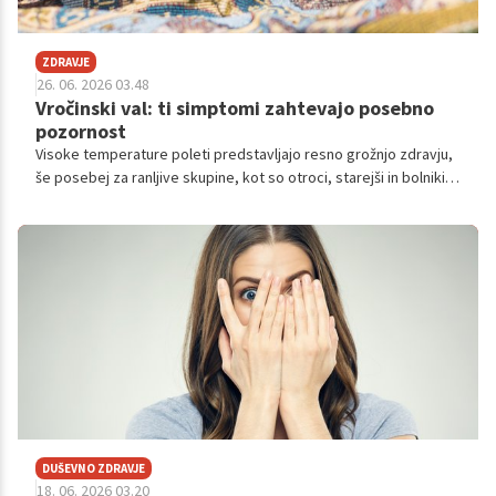
ZDRAVJE
26. 06. 2026 03.48
Vročinski val: ti simptomi zahtevajo posebno
pozornost
Visoke temperature poleti predstavljajo resno grožnjo zdravju,
še posebej za ranljive skupine, kot so otroci, starejši in bolniki.
Poskrbite za varno preživljanje vročih dni, s pitjem tekočine,
izogibanjem soncu in ohlajevanjem.
DUŠEVNO ZDRAVJE
18. 06. 2026 03.20