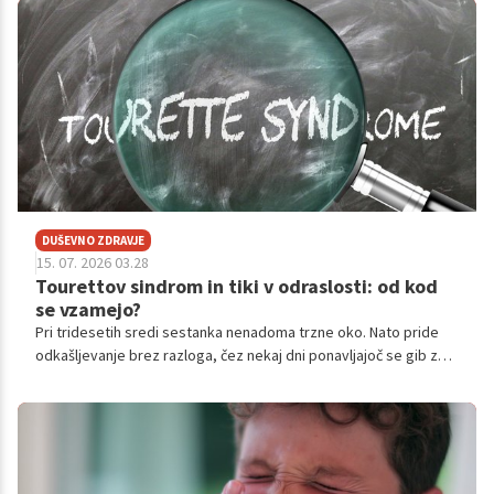
DUŠEVNO ZDRAVJE
15. 07. 2026 03.28
Tourettov sindrom in tiki v odraslosti: od kod
se vzamejo?
Pri tridesetih sredi sestanka nenadoma trzne oko. Nato pride
odkašljevanje brez razloga, čez nekaj dni ponavljajoč se gib z
rameni.