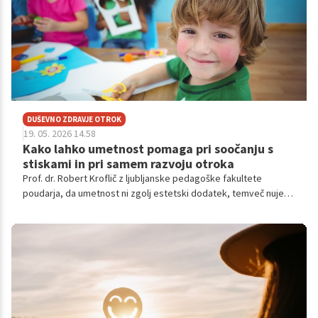
DUŠEVNO ZDRAVJE OTROK
19. 05. 2026 14.58
Kako lahko umetnost pomaga pri soočanju s
stiskami in pri samem razvoju otroka
Prof. dr. Robert Kroflič z ljubljanske pedagoške fakultete
poudarja, da umetnost ni zgolj estetski dodatek, temveč nujen
prostor za osebno rast, katarzo in razvijanje empatije v šolskem
sistemu. Vabljeni k branju intervjuja.