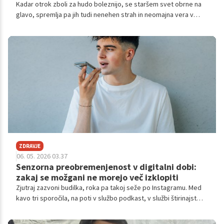
Kadar otrok zboli za hudo boleznijo, se staršem svet obrne na
glavo, spremlja pa jih tudi nenehen strah in neomajna vera v
strokovno pomoč zdravstvenega osebja. Britanka Imtiyaz
Begum se je soočila z diagnozo hčere, ki je nobena mati ne bi
želela slišati; zdravniki so ji napovedali, da bo njena hči Sanah
zgolj postopoma opešala in da je njeno življenje časovno zelo
omejeno. Na srečo se ta pesimistična napoved ni uresničila.
ZDRAVJE
06. 05. 2026 03.37
Senzorna preobremenjenost v digitalni dobi:
zakaj se možgani ne morejo več izklopiti
Zjutraj zazvoni budilka, roka pa takoj seže po Instagramu. Med
kavo tri sporočila, na poti v službo podkast, v službi štirinajst
odprtih zavihkov, zvečer skrolanje in gledanje serij.