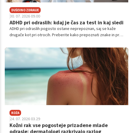
DUŠEVNO ZDRAVJE
30. 07. 2026 09.00
ADHD pri odraslih: kdaj je čas za test in kaj sledi
ADHD pri odraslih pogosto ostane neprepoznan, saj se kaže
drugače kot pri otrocih. Preberite kako prepoznati znake in priti
do prave diagnoze ter pomoči.
KOŽA
24. 07. 2026 03.29
Kožni rak vse pogosteje prizadene mlade
odrasle: dermatologi razkrivajo razlog