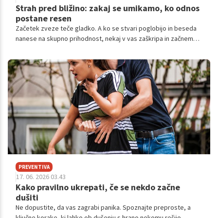
Strah pred bližino: zakaj se umikamo, ko odnos
postane resen
Začetek zveze teče gladko. A ko se stvari poglobijo in beseda
nanese na skupno prihodnost, nekaj v vas zaškripa in začnemo
iskati izhod. V ozadju pogosto ni to, da v resnici ne bi hoteli
živeti skupaj ali načrtovati prihodnosti, ampak prej to, da nas je
preprosto strah bližine.
PREVENTIVA
17. 06. 2026 03.43
Kako pravilno ukrepati, če se nekdo začne
dušiti
Ne dopustite, da vas zagrabi panika. Spoznajte preproste, a
ključne korake, ki lahko ob dušenju s hrano nekomu rešijo