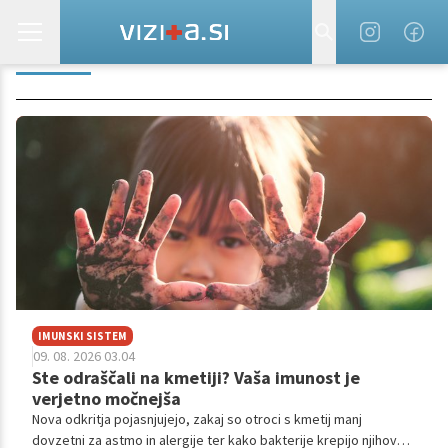
OTROK
IMUNSKI SISTEM
09. 08. 2026 03.04
Ste odraščali na kmetiji? Vaša imunost je
verjetno močnejša
Nova odkritja pojasnjujejo, zakaj so otroci s kmetij manj
dovzetni za astmo in alergije ter kako bakterije krepijo njihovo