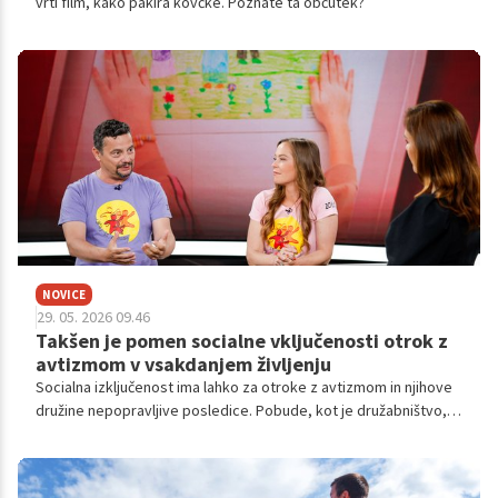
vrti film, kako pakira kovčke. Poznate ta občutek?
NOVICE
29. 05. 2026 09.46
Takšen je pomen socialne vključenosti otrok z
avtizmom v vsakdanjem življenju
Socialna izključenost ima lahko za otroke z avtizmom in njihove
družine nepopravljive posledice. Pobude, kot je družabništvo,
simulirajo pristno skupnostno podporo, ki je ključna za razvoj
spretnosti in medsebojno razumevanje. Pogovarjala sem se z
Boštjanom Kotnikom, predsednikom Društva za kulturo inkluzije