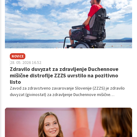
in vodjo Oddelka za projektne dejavnosti v Centru Janeza Levca
Ljubljana.
NOVICE
28. 05. 2026 16.52
Zdravilo duvyzat za zdravljenje Duchennove
mišične distrofije ZZZS uvrstilo na pozitivno
listo
Zavod za zdravstveno zavarovanje Slovenije (ZZZS) je zdravilo
duvyzat (givinostat) za zdravljenje Duchennove mišične
distrofije uvrstilo na pozitivno listo zdravil in bo odslej na voljo v
okviru obveznega zdravstvenega zavarovanja, so objavili na
spletni strani ZZZS.