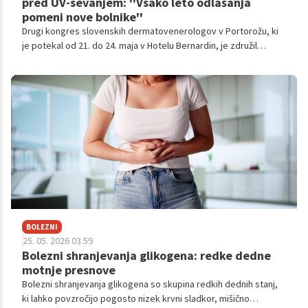
pred UV-sevanjem: ''Vsako leto odlašanja
pomeni nove bolnike''
Drugi kongres slovenskih dermatovenerologov v Portorožu, ki
je potekal od 21. do 24. maja v Hotelu Bernardin, je združil
strokovnjake, ki opozarjajo na nujnost preventive pri kožnem
raku ter potrebo po strožjem urejanju zaščite delavcev na
prostem pred nevarnim ultravijoličnim sevanjem. Zaradi
velikega števila tujih udeležencev je celoten program potekal v
angleščini.
BOLEZNI
25. 05. 2026 03.59
Bolezni shranjevanja glikogena: redke dedne
motnje presnove
Bolezni shranjevanja glikogena so skupina redkih dednih stanj,
ki lahko povzročijo pogosto nizek krvni sladkor, mišično