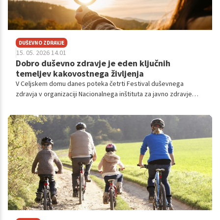
DUŠEVNO ZDRAVJE
15. 05. 2026 14.01
Dobro duševno zdravje je eden ključnih
temeljev kakovostnega življenja
V Celjskem domu danes poteka četrti Festival duševnega
zdravja v organizaciji Nacionalnega inštituta za javno zdravje
(NIJZ). Kot je pred odprtjem poudarila ministrica za zdravje, ki
opravlja tekoče posle, Valentina Prevolnik Rupel, je dobro
duševno zdravje eden ključnih temeljev kakovostnega življenja
in družbene blaginje.