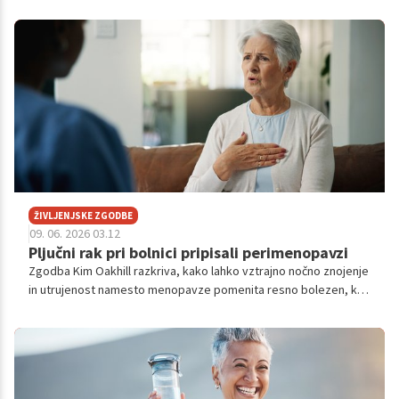
24ur.com. Poglejmo si, kaj so zapisali in kaj so predstavili, saj
gre za izjemno pomembno tematiko.
ŽIVLJENJSKE ZGODBE
09. 06. 2026 03.12
Pljučni rak pri bolnici pripisali perimenopavzi
Zgodba Kim Oakhill razkriva, kako lahko vztrajno nočno znojenje
in utrujenost namesto menopavze pomenita resno bolezen, ki
zahteva takojšnje in natančno ukrepanje.