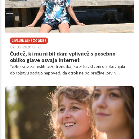
ŽIVLJENJSKE ZGODBE
02. 05. 2026 03.21
Čudež, ki mu ni bil dan: vplivnež s posebno
obliko glave osvaja internet
Težko si je zamisliti težo trenutka, ko zdravstveni strokovnjaki
ob rojstvu podajo napoved, da otrok ne bo preživel prvih
štiriindvajsetih ur življenja.