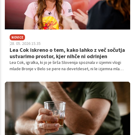
NOVICE
28. 05. 2026 15.35
Lea Cok iskreno o tem, kako lahko z več sočutja
ustvarimo prostor, kjer nihče ni odrinjen
Lea Cok, igralka, ki jo je širša Slovenija spoznala v izjemni vlogi
mlade Bronje v Belo se pere na devetdeset, ni le izjemna mlada
igralka, temveč tudi izjemno topla, energična oseba, ki je
predana prostovoljstvu. Je ambasadorka festivala Igraj se z
mano, ki trenutno poteka na Kongresnem trgu vse do sobote,
30. maja. Z njo sem se pogovarjala o tem, kako zelo pomembno
je, da se prav vsi borimo za socialno vključenost tistih, ki so
odrinjeni iz družbe, in zakaj je pomembno, da se zavedamo, da
je to naloga vseh nas.