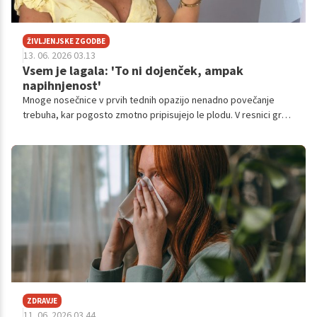
ŽIVLJENJSKE ZGODBE
13. 06. 2026 03.13
Vsem je lagala: 'To ni dojenček, ampak
napihnjenost'
Mnoge nosečnice v prvih tednih opazijo nenadno povečanje
trebuha, kar pogosto zmotno pripisujejo le plodu. V resnici gre v
začetnih fazah velikokrat za hormonsko pogojeno napihnjenost,
ki je povsem normalen del zgodnjega nosečniškega obdobja. A
vplivničina zgodba je bila malo drugačna iz povsem preprostega
razloga.
ZDRAVJE
11. 06. 2026 03.44