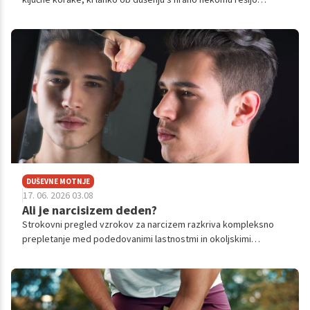
življenje v nekaj sekundah.
DUŠEVNE MOTNJE
17. 06. 2026 03.08
Ali je narcisizem deden?
Strokovni pregled vzrokov za narcizem razkriva kompleksno
prepletanje med podedovanimi lastnostmi in okoljskimi
dejavniki v otroštvu.