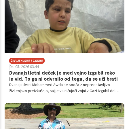
ŽIVLJENJSKE ZGODBE
04. 05. 2026 03.44
Dvanajstletni deček je med vojno izgubil roko
in vid. To ga ni odvrnilo od tega, da se uči brati
Dvanajstletni Mohammed Awda se sooča z nepredstavljivo
življenjsko preizkušnjo, saj je v uničujoči vojni v Gazi izgubil del
svoje roke in hkrati oslepel.