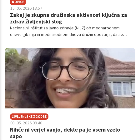
NOVICE
15. 05. 2026 13.57
Zakaj je skupna družinska aktivnost ključna za
zdrav življenjski slog
Nacionalni inštitut za javno zdravje (NIJZ) ob mednarodnem
dnevu gibanja in mednarodnem dnevu družin opozarja, da se
redna telesna dejavnost in družinsko življenje prepletata.
Družina predstavlja eno ključnih okolij za oblikovanje gibalnih
navad. Ob tem dodajajo, da gibanje ob slabih vremenskih
razmerah ni omejeno, so zapisali na spletni strani.
ŽIVLJENJSKE ZGODBE
08. 05. 2026 09.40
Nihče ni verjel vanjo, dekle pa je vsem vzelo
sapo