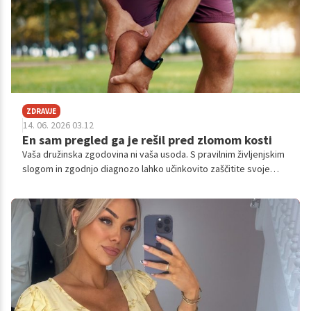
ZDRAVJE
14. 06. 2026 03.12
En sam pregled ga je rešil pred zlomom kosti
Vaša družinska zgodovina ni vaša usoda. S pravilnim življenjskim
slogom in zgodnjo diagnozo lahko učinkovito zaščitite svoje
kosti in se izognete bolečim poškodbam.