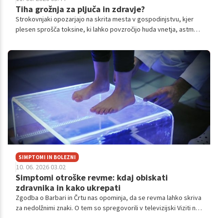
Tiha grožnja za pljuča in zdravje?
Strokovnjaki opozarjajo na skrita mesta v gospodinjstvu, kjer
plesen sprošča toksine, ki lahko povzročijo huda vnetja, astmo
in celo poškodbe vitalnih organov. Plesen v stanovanju.
SIMPTOMI IN BOLEZNI
10. 06. 2026 03.02
Simptomi otroške revme: kdaj obiskati
zdravnika in kako ukrepati
Zgodba o Barbari in Črtu nas opominja, da se revma lahko skriva
za nedolžnimi znaki. O tem so spregovorili v televizijski Viziti na