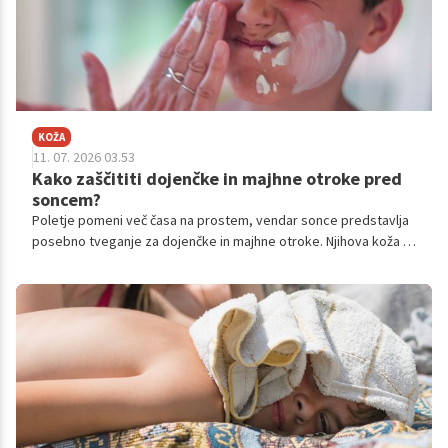
KOŽA
11. 07. 2026 03.53
Kako zaščititi dojenčke in majhne otroke pred
soncem?
Poletje pomeni več časa na prostem, vendar sonce predstavlja
posebno tveganje za dojenčke in majhne otroke. Njihova koža je
tanjša, vsebuje manj zaščitnega pigmenta melanina in se hitreje
opeče.