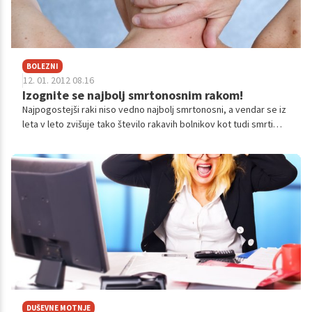
BOLEZNI
12. 01. 2012 08.16
Izognite se najbolj smrtonosnim rakom!
Najpogostejši raki niso vedno najbolj smrtonosni, a vendar se iz
leta v leto zvišuje tako število rakavih bolnikov kot tudi smrti
kljub vedno boljši diagnostiki in zdravljenju. Kako preprečiti in
pravočasno odkriti najbolj smrtonosne oblike raka?
DUŠEVNE MOTNJE