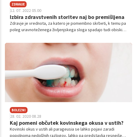
ZDRAVJE
12. 07. 2022 05.00
Izbira zdravstvenih storitev naj bo premišljena
Zdravje je vrednota, za katero je pomembno skrbeti, k temu pa
poleg uravnoteženega življenjskega sloga spadajo tudi obiski
zdravnika in udeleževanje rednih presejalnih programov. Na ta
način redno spremljamo svoje zdravstveno stanje in ob
morebitnih nepravilnostih poskrbimo za hitro ukrepanje. A kaj
storiti takrat, ko se odločamo za izvajalce zdravstvenih storitev
izven javnega zdravstva, bodisi gre za področje duševnega
zdravja ali specialistov, ki delajo v okviru lastne prakse?
BOLEZNI
28. 02. 2020 08.28
Kaj pomeni občutek kovinskega okusa v ustih?
Kovinski okus v ustih ali parageusia se lahko pojavi zaradi
popolnoma nedolžnih razlogov, lahko pa predstavlja resnejše