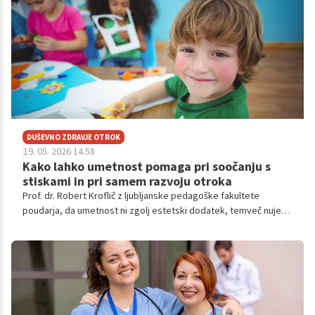
velikega števila tujih udeležencev je celoten program potekal v
angleščini.
DUŠEVNO ZDRAVJE OTROK
19. 05. 2026 14.58
Kako lahko umetnost pomaga pri soočanju s
stiskami in pri samem razvoju otroka
Prof. dr. Robert Kroflič z ljubljanske pedagoške fakultete
poudarja, da umetnost ni zgolj estetski dodatek, temveč nujen
prostor za osebno rast, katarzo in razvijanje empatije v šolskem
sistemu. Vabljeni k branju intervjuja.