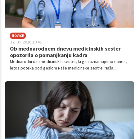
NOVICE
12. 05. 2026 10.41
Ob mednarodnem dnevu medicinskih sester
opozorila o pomanjkanju kadra
Mednarodni dan medicinskih sester, ki ga zaznamujemo danes,
letos poteka pod geslom Naše medicinske sestre. Naša
prihodnost. Z znanjem rešujemo življenja. Medicinske sestre in
zdravstveni tehniki so pred dnevom opozorili na pomanjkanje
kadra in posledično večje obremenitve zaposlenih. Zavzeli so
se za sistemske ukrepe na državni ravni.