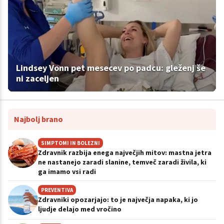
Lindsey Vonn pet mesecev po padcu: gleženj še
ni zaceljen
Najbolj brano
SIMPTOMI IN BOLEZNI
Zdravnik razbija enega največjih mitov: mastna jetra
ne nastanejo zaradi slanine, temveč zaradi živila, ki
ga imamo vsi radi
PREVENTIVA
Zdravniki opozarjajo: to je največja napaka, ki jo
ljudje delajo med vročino