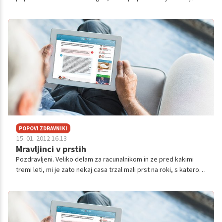
zdravstvene težave. Zagotovo pa kovinski okus v ustih
predstavlja neprijeten občutek in lahko vztraja več tednov ali
mesecev, zato si v spodnjih vrsticah preberite o možnih
vzrokih, ki ga povzročajo.
POPOVI ZDRAVNIKI
15. 01. 2012 16.13
Mravljinci v prstih
Pozdravljeni. Veliko delam za racunalnikom in ze pred kakimi
tremi leti, mi je zato nekaj casa trzal mali prst na roki, s katero
drzim misko. Ko sem svoj cas za racunalnikom nekoliko
zmanjsala, ...