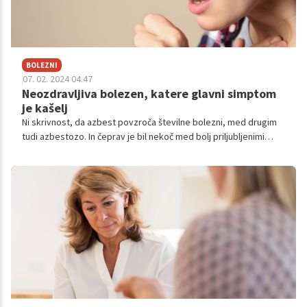
BOLEZNI
07. 02. 2024 04.47
Neozdravljiva bolezen, katere glavni simptom
je kašelj
Ni skrivnost, da azbest povzroča številne bolezni, med drugim
tudi azbestozo. In čeprav je bil nekoč med bolj priljubljenimi
materiali in se je pogosto uporabljal v industriji ter tudi širše, se
danes še kako zavedamo posledic, ki jih ima lahko na naše
zdravje.