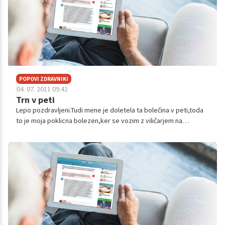
POPOVI ZDRAVNIKI
04. 07. 2011 09.42
Trn v peti
Lepo pozdravljeni.Tudi mene je doletela ta bolečina v peti,toda
to je moja poklicna bolezen,ker se vozim z viličarjem na
katerem stojim in razlagam tovornjake.Bil sem na slikanju,bil
sem na laserskih ...