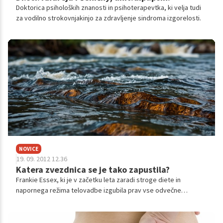
Doktorica psiholoških znanosti in psihoterapevtka, ki velja tudi
za vodilno strokovnjakinjo za zdravljenje sindroma izgorelosti.
NOVICE
19. 09. 2012 12.36
Katera zvezdnica se je tako zapustila?
Frankie Essex, ki je v začetku leta zaradi stroge diete in
napornega režima telovadbe izgubila prav vse odvečne
kilograme, je očitno še kako hitro pozabila na količino vloženega
truda. Kaj kmalu je namreč začela jesti nezdravo hrano, čemur
primerni so tudi rezultati.