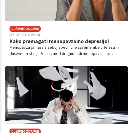
DUŠEVNO ZDRAVJE
02. 02. 2010 09.24
Kako premagati menopavzalno depresijo?
Menopavza prinaša s seboj specifične spremembe v telesu in
duševnem stanju žensk, med drugim tudi menopavzalno
depresijo. Kako jo prepoznamo, kaj jo povzroča in kako se z njo
spopasti, smo povprašali psihologinjo Andrejo Pšeničny.
DUŠEVNO ZDRAVJE