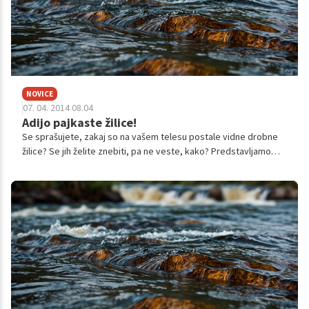
NOVICE
07. 04. 2014 08.04
Adijo pajkaste žilice!
Se sprašujete, zakaj so na vašem telesu postale vidne drobne
žilice? Se jih želite znebiti, pa ne veste, kako? Predstavljamo
vam nekaj odgovorov na vaša vprašanja.