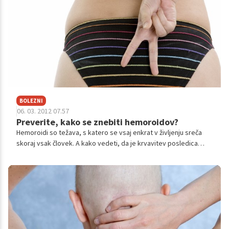
BOLEZNI
06. 03. 2012 07.57
Preverite, kako se znebiti hemoroidov?
Hemoroidi so težava, s katero se vsaj enkrat v življenju sreča
skoraj vsak človek. A kako vedeti, da je krvavitev posledica
hemoroidov in ne kakšnega resnejšega obolenja? Več o tem
nam je povedal kirurg doc. dr. sci. Pavle Košorok, dr. med.