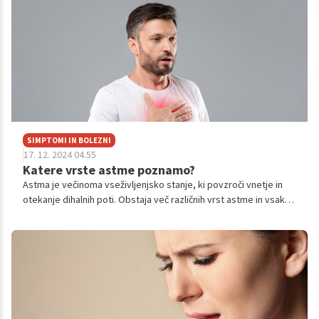
SIMPTOMI IN BOLEZNI
17. 12. 2024 04.55
Katere vrste astme poznamo?
Astma je večinoma vseživljenjsko stanje, ki povzroči vnetje in
otekanje dihalnih poti. Obstaja več različnih vrst astme in vsaka
ima svoj nabor sprožilcev. Bolnik lahko astmo nadzoruje z
zdravili in z izogibanjem sprožilcev, ki povzročajo napade.