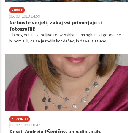
NOVICE
05. 09. 2013 14.59
Ne boste verjeli, zakaj vsi primerjajo ti
fotografiji!
Ob pogledu na zapeljivo Drew-Ashlyn Cunningham zagotovo ne
bi pomislili, da se je rodila kot deček, in da velja za eno
najmlajših transseksualk v Veliki Britaniji. Preberite si njeno
inspirativno življenjsko zgodbo.
ZDRAVNIKI
11. 02. 2009 10.47
Dr.sci. Andreja Pšeničny, univ.dipl.psih.