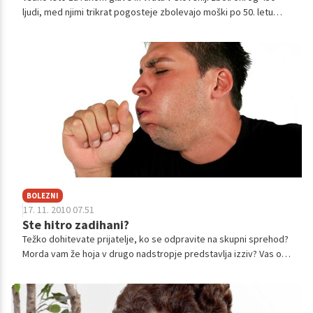
ljudi, med njimi trikrat pogosteje zbolevajo moški po 50. letu
starosti. S težko boleznijo sta se soočila tudi Ivan Košak in Marija
Tomšič.
BOLEZNI
17. 11. 2010 07.51
Ste hitro zadihani?
Težko dohitevate prijatelje, ko se odpravite na skupni sprehod?
Morda vam že hoja v drugo nadstropje predstavlja izziv? Vas ob
tem muči še kašelj? Če vam v zadnjem letu zdravniki še niso
izmerili pljučne funkcije, potem bi bil čas za to!