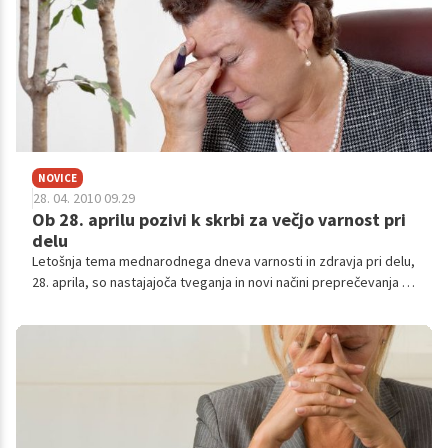
NOVICE
28. 04. 2010 09.29
Ob 28. aprilu pozivi k skrbi za večjo varnost pri
delu
Letošnja tema mednarodnega dneva varnosti in zdravja pri delu,
28. aprila, so nastajajoča tveganja in novi načini preprečevanja v
spreminjajočem se svetu dela.