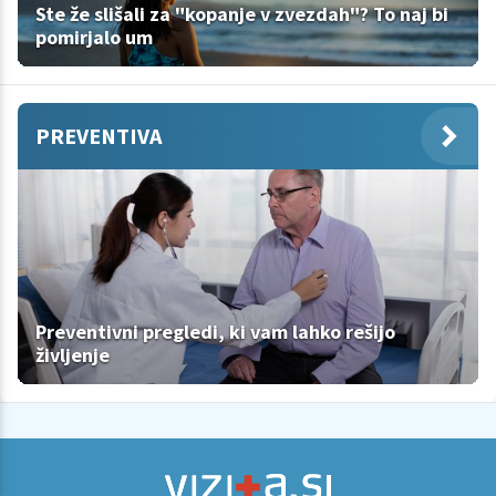
Ste že slišali za "kopanje v zvezdah"? To naj bi
pomirjalo um
PREVENTIVA
Preventivni pregledi, ki vam lahko rešijo
življenje