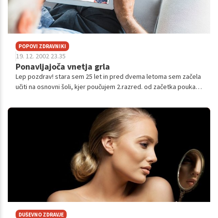
POPOVI ZDRAVNIKI
19. 12. 2002 23.35
Ponavljajoča vnetja grla
Lep pozdrav! stara sem 25 let in pred dvema letoma sem začela
učiti na osnovni šoli, kjer poučujem 2.razred. od začetka pouka in
praktično skozi celo leto imam težave z grlom - suho grlo, sili
me na ...
DUŠEVNO ZDRAVJE