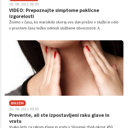
03. 08. 2011 08.09
VIDEO: Prepoznajte simptome poklicne
izgorelosti
Živimo v času, ko marsikdo skoraj ves dan preživi v službi in celo
v prostem času težko odmisli službene obveznosti. A
pretiravanje z delom in zanemarjanje svoje dobrobiti lahko
pripelje do poklicne izgorelosti, ki lahko v skrajnem primeru
vodi v fizični in psihični kolaps.
BOLEZNI
02. 06. 2011 09.20
Preverite, ali ste izpostavljeni raku glave in
vratu
Vsako leto za rakom glave in vratu v Sloveniji zboli okrog 450