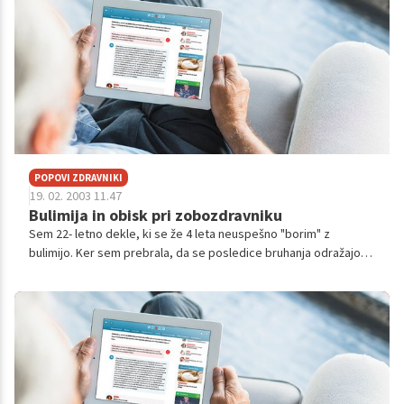
POPOVI ZDRAVNIKI
19. 02. 2003 11.47
Bulimija in obisk pri zobozdravniku
Sem 22- letno dekle, ki se že 4 leta neuspešno "borim" z
bulimijo. Ker sem prebrala, da se posledice bruhanja odražajo
tudi na zobeh, me zanima ali zobozdravnik to takoj opazi in v
kašni meri ima prav...