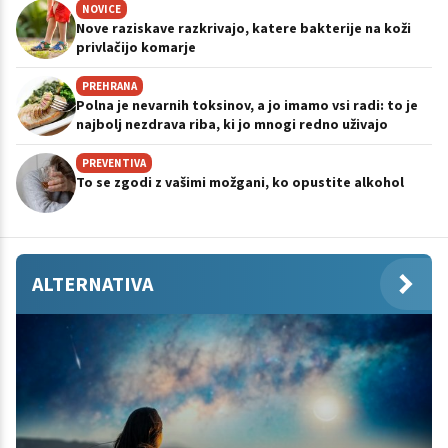
NOVICE
Nove raziskave razkrivajo, katere bakterije na koži
privlačijo komarje
PREHRANA
Polna je nevarnih toksinov, a jo imamo vsi radi: to je
najbolj nezdrava riba, ki jo mnogi redno uživajo
PREVENTIVA
To se zgodi z vašimi možgani, ko opustite alkohol
ALTERNATIVA