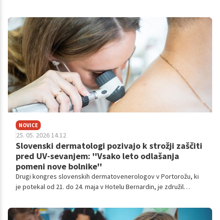
življenje v nekaj sekundah.
NOVICE
25. 05. 2026 14.12
Slovenski dermatologi pozivajo k strožji zaščiti
pred UV-sevanjem: ''Vsako leto odlašanja
pomeni nove bolnike''
Drugi kongres slovenskih dermatovenerologov v Portorožu, ki
je potekal od 21. do 24. maja v Hotelu Bernardin, je združil
strokovnjake, ki opozarjajo na nujnost preventive pri kožnem
raku ter potrebo po strožjem urejanju zaščite delavcev na
prostem pred nevarnim ultravijoličnim sevanjem. Zaradi