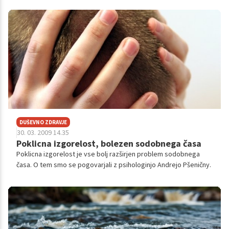
ki je lahko celo smrtno nevarna.
DUŠEVNO ZDRAVJE
30. 03. 2009 14.35
Poklicna izgorelost, bolezen sodobnega časa
Poklicna izgorelost je vse bolj razširjen problem sodobnega
časa. O tem smo se pogovarjali z psihologinjo Andrejo Pšeničny.