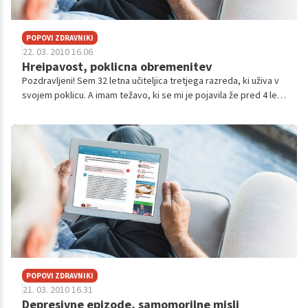
POPOVI ZDRAVNIKI
22. 03. 2010 16.06
Hreipavost, poklicna obremenitev
Pozdravljeni! Sem 32 letna učiteljica tretjega razreda, ki uživa v
svojem poklicu. A imam težavo, ki se mi je pojavila že pred 4 leti,
a smo jo očitno zatrli v kali. Pred 3 tedni pa se mi je ponovno ...
POPOVI ZDRAVNIKI
21. 03. 2010 16.31
Depresivne epizode, samomorilne misli