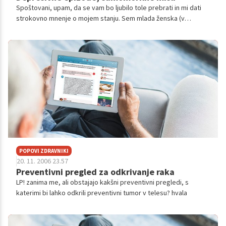
Spoštovani, upam, da se vam bo ljubilo tole prebrati in mi dati
strokovno mnenje o mojem stanju. Sem mlada ženska (v
dvajsetih), zdrava, imam super družino in prijatelje. Ne vem, če
mi boste verjeli,...
POPOVI ZDRAVNIKI
20. 11. 2006 23.57
Preventivni pregled za odkrivanje raka
LP! zanima me, ali obstajajo kakšni preventivni pregledi, s
katerimi bi lahko odkrili preventivni tumor v telesu? hvala