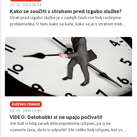
21. 01. 2010 08.54
Kako se soočiti s strahom pred izgubo službe?
Strah pred izgubo službe je v zadnjih časih vse bolj razširjena
problematika. O tem, kako se kaže, kako se je s strahom treba
soočiti in kako sprejeti morebitno odpoved, smo se pogovarjali
s psihologinjo Andrejo Pšeničny.
DUŠEVNO ZDRAVJE
02. 05. 2009 19.00
VIDEO: Deloholiki si ne upajo počivati!
Ste tudi vi kdaj zaradi dela popolnoma izčrpani, pa si ne
vzamete časa, da bi si odpočili? Ste veliko bolj izčrpani, kot vsi
ostali v vaši okolici? Lahko, da ste nagnjeni k poklicni izgorelosti,