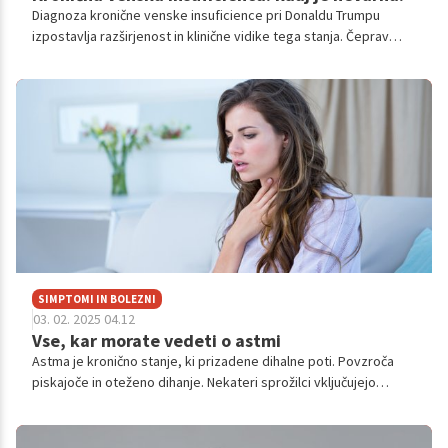
Diagnoza kronične venske insuficience pri Donaldu Trumpu
izpostavlja razširjenost in klinične vidike tega stanja. Čeprav
pogosto benigna, lahko KVI napreduje; strategije obvladovanja
vključujejo kompresijo in aktivnost, kar kaže na pomen
zgodnjega prepoznavanja in preventive pri starejši populaciji.
SIMPTOMI IN BOLEZNI
03. 02. 2025 04.12
Vse, kar morate vedeti o astmi
Astma je kronično stanje, ki prizadene dihalne poti. Povzroča
piskajoče in oteženo dihanje. Nekateri sprožilci vključujejo
izpostavljenost alergenu ali dražilcu v okolju, virusom, vadbi in
čustvenemu stresu.