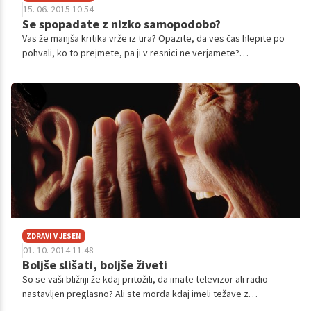
15. 06. 2015 10.54
Se spopadate z nizko samopodobo?
Vas že manjša kritika vrže iz tira? Opazite, da ves čas hlepite po
pohvali, ko to prejmete, pa ji v resnici ne verjamete?
Potrebujete nenehne uspehe in dosežke, da ste zadovoljni? To
je le nekaj težav, ki jih prinaša nizko samovrednotenje in ki lahko
močno otežijo naše življenje. Kako se s temi težavami spopasti,
nam je pojasnila psihoterapevtka dr. Andreja Pšeničny.
ZDRAVI V JESEN
01. 10. 2014 11.48
Boljše slišati, boljše živeti
So se vaši bližnji že kdaj pritožili, da imate televizor ali radio
nastavljen preglasno? Ali ste morda kdaj imeli težave z
razumevanjem sogovornika, ki je sicer govoril isti jezik, a