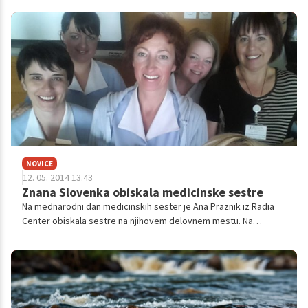
nikakor niste mogli razločiti besed? Potem je morda čas, da
preverite svoj sluh!
NOVICE
12. 05. 2014 13.43
Znana Slovenka obiskala medicinske sestre
Na mednarodni dan medicinskih sester je Ana Praznik iz Radia
Center obiskala sestre na njihovem delovnem mestu. Na
ljubljansko Pediatrično kliniko in na mariborski UKC ni prišla
praznih rok, ampak se je oglasila s kar 1000 rogljički.