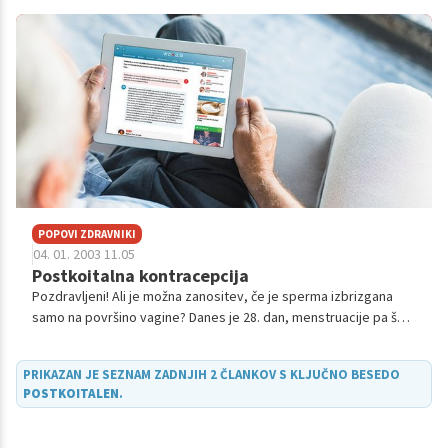
se prepričam? LAHK...
POPOVI ZDRAVNIKI
04. 01. 2003 11.05
Postkoitalna kontracepcija
Pozdravljeni! Ali je možna zanositev, če je sperma izbrizgana
samo na površino vagine? Danes je 28. dan, menstruacije pa še
nimam. Ali je to mogoce posledica, ker sem pred 28 dnevi vzela
kontracepc...
PRIKAZAN JE SEZNAM ZADNJIH 2 ČLANKOV S KLJUČNO BESEDO
POSTKOITALEN
.