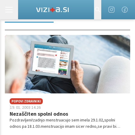
POSTKOITALEN
POPOVI ZDRAVNIKI
19. 01. 2003 14.26
Nezaščiten spolni odnos
Pozdravljeni!zadnjo menstruacujo sem imela 29.1.02,spolni
odnos pa 18.1.03.menstruacijo imam sicer redno,se pravi bi
naslednjo dobila okoli 29.1.03.bojim se da sem zanosila.kako naj