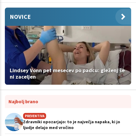
NOVICE
Lindsey Vonn pet mesecev po padcu: gleženj še
ni zaceljen
Najbolj brano
PREVENTIVA
Zdravniki opozarjajo: to je največja napaka, ki jo
ljudje delajo med vročino