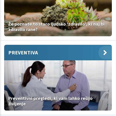
Že poznate to staro ljudsko 'zdravilo', ki naj bi
zdravilo rane?
PREVENTIVA
Preventivni pregledi, ki vam lahko rešijo
življenje