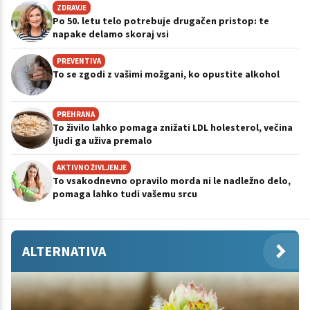
ZDRAVJE
Po 50. letu telo potrebuje drugačen pristop: te
napake delamo skoraj vsi
PREVENTIVA
To se zgodi z vašimi možgani, ko opustite alkohol
PREHRANA
To živilo lahko pomaga znižati LDL holesterol, večina
ljudi ga uživa premalo
AKTIVNO ŽIVLJENJE
To vsakodnevno opravilo morda ni le nadležno delo,
pomaga lahko tudi vašemu srcu
ALTERNATIVA