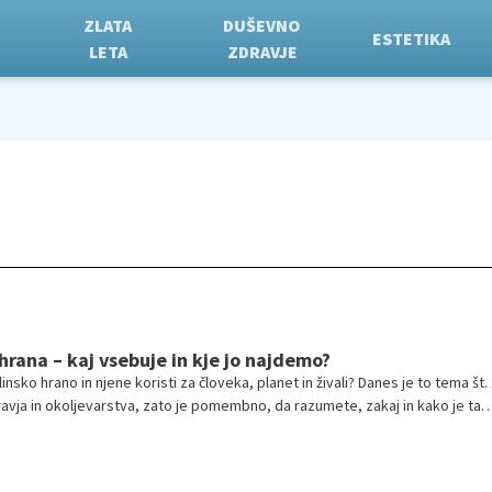
ZLATA
DUŠEVNO
ESTETIKA
LETA
ZDRAVJE
hrana – kaj vsebuje in kje jo najdemo?
tlinsko hrano in njene koristi za človeka, planet in živali? Danes je to tema št. 
avja in okoljevarstva, zato je pomembno, da razumete, zakaj in kako je ta
pomembna.