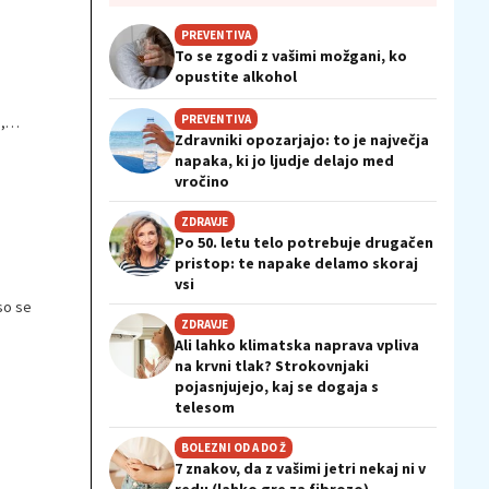
PREVENTIVA
To se zgodi z vašimi možgani, ko
opustite alkohol
PREVENTIVA
,
Zdravniki opozarjajo: to je največja
napaka, ki jo ljudje delajo med
vročino
ZDRAVJE
Po 50. letu telo potrebuje drugačen
pristop: te napake delamo skoraj
vsi
so se
ZDRAVJE
Ali lahko klimatska naprava vpliva
na krvni tlak? Strokovnjaki
pojasnjujejo, kaj se dogaja s
telesom
BOLEZNI OD A DO Ž
7 znakov, da z vašimi jetri nekaj ni v