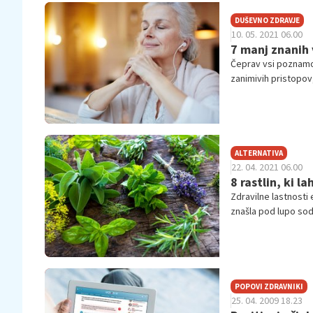
DUŠEVNO ZDRAVJE
10. 05. 2021 06.00
7 manj znanih 
Čeprav vsi poznamo 
zanimivih pristopov
petjem, živalmi – t
različnih težavah s 
ALTERNATIVA
22. 04. 2021 06.00
8 rastlin, ki 
Zdravilne lastnosti 
znašla pod lupo so
POPOVI ZDRAVNIKI
25. 04. 2009 18.23