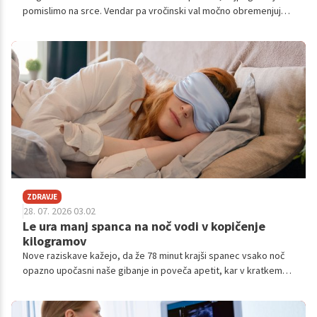
pomislimo na srce. Vendar pa vročinski val močno obremenjuje
še en pomemben organ, na katerega pogosto pozabimo. To so
ledvice.
ZDRAVJE
28. 07. 2026 03.02
Le ura manj spanca na noč vodi v kopičenje
kilogramov
Nove raziskave kažejo, da že 78 minut krajši spanec vsako noč
opazno upočasni naše gibanje in poveča apetit, kar v kratkem
času privede do povišanja telesne teže in obsega pasu.