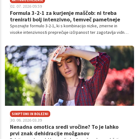
02. 07. 2026 09.59
Formula 3-2-1 za kurjenje maščob: ni treba
trenirati bolj intenzivno, temveč pametneje
Spoznajte formulo 3-2-1, ki s kombinacijo nizke, zmerne in
visoke intenzivnosti preprečuje izčrpanost ter zagotavlja vidne
rezultate pri oblikovanju telesa.
SIMPTOMI IN BOLEZNI
30. 06. 2026 03.39
Nenadna omotica sredi vročine? To je lahko
prvi znak dehidracije možganov