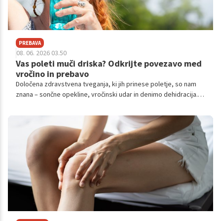
PREBAVA
08. 06. 2026 03.50
Vas poleti muči driska? Odkrijte povezavo med
vročino in prebavo
Določena zdravstvena tveganja, ki jih prinese poletje, so nam
znana – sončne opekline, vročinski udar in denimo dehidracija.
Manj pogosto pa govorimo o precej pogosti težavi in simptomu,
ki se pojavi, ko narastejo temperature – driski.