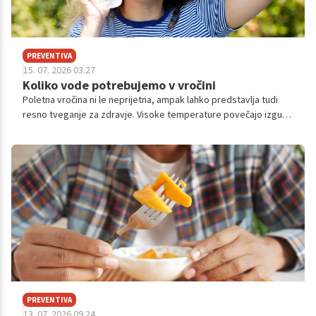
PREVENTIVA
15. 07. 2026 03.27
Koliko vode potrebujemo v vročini
Poletna vročina ni le neprijetna, ampak lahko predstavlja tudi
resno tveganje za zdravje. Visoke temperature povečajo izgubo
tekočine skozi potenje, zato se potrebe po vodi povečajo. A
koliko vode pravzaprav potrebujemo, ko termometer preseže
30 stopinj Celzija?
PREVENTIVA
13. 07. 2026 09.24