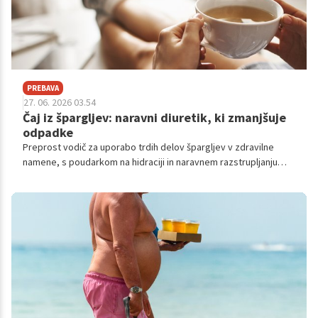
PREBAVA
27. 06. 2026 03.54
Čaj iz špargljev: naravni diuretik, ki zmanjšuje
odpadke
Preprost vodič za uporabo trdih delov špargljev v zdravilne
namene, s poudarkom na hidraciji in naravnem razstrupljanju
organizma.