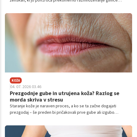
ženskah, ki jo povzroča prekomerno razmnoževanje glivice
Candida albicans.
KOŽA
04. 07. 2026 03.46
Prezgodnje gube in utrujena koža? Razlog se
morda skriva v stresu
Staranje kože je naraven proces, a ko se ta začne dogajati
prezgodaj – še preden bi pričakovali prve gube ali izgubo
elastičnosti – se pogosto sprašujemo, kaj je šlo narobe.