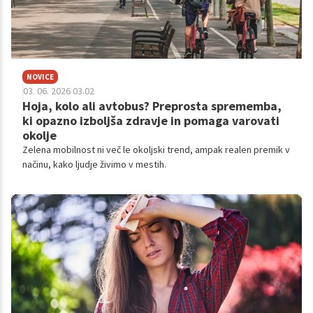
NOVICE
03. 06. 2026 03.02
Hoja, kolo ali avtobus? Preprosta sprememba,
ki opazno izboljša zdravje in pomaga varovati
okolje
Zelena mobilnost ni več le okoljski trend, ampak realen premik v
načinu, kako ljudje živimo v mestih.