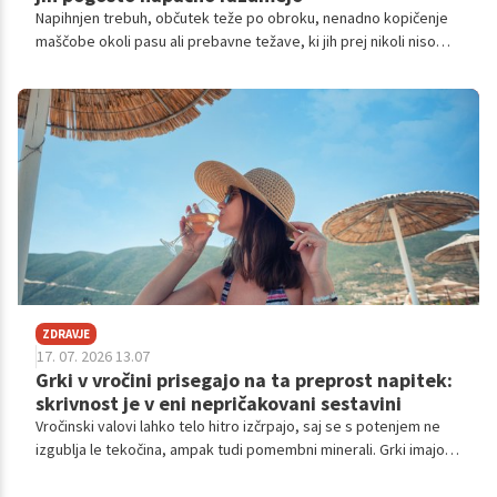
Napihnjen trebuh, občutek teže po obroku, nenadno kopičenje
maščobe okoli pasu ali prebavne težave, ki jih prej nikoli niso
imele. Mnoge ženske po 40. letu opažajo spremembe, ki jih
pogosto pripišejo staranju ali pridobivanju telesne teže. V
resnici pa je lahko vzrok precej bolj zapleten.
ZDRAVJE
17. 07. 2026 13.07
Grki v vročini prisegajo na ta preprost napitek:
skrivnost je v eni nepričakovani sestavini
Vročinski valovi lahko telo hitro izčrpajo, saj se s potenjem ne
izgublja le tekočina, ampak tudi pomembni minerali. Grki imajo
za vroče poletne dni že stoletja preprost trik, osvežilni napitek,
ki ga pripravijo iz nekaj osnovnih sestavin, njegov poseben