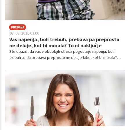
PREBAVA
03. 08. 2026 03.00
Vas napenja, boli trebuh, prebava pa preprosto
ne deluje, kot bi morala? To ni naključje
Ste opazili, da vas v obdobjih stresa pogosteje napenja, boli
trebuh ali da prebava preprosto ne deluje tako, kot bi morala?
To ni naključje. Črevesje in možgani so tesno povezani, zato se
posledice napornega življenjskega sloga pogosto najprej
pokažejo prav v prebavilih.