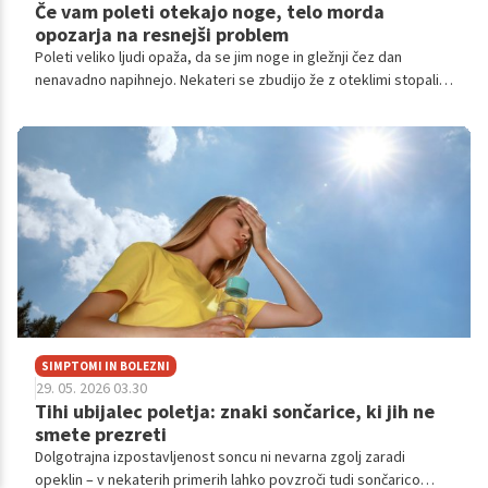
Če vam poleti otekajo noge, telo morda
opozarja na resnejši problem
Poleti veliko ljudi opaža, da se jim noge in gležnji čez dan
nenavadno napihnejo. Nekateri se zbudijo že z oteklimi stopali,
zvečer pa je stanje še bolj izrazito – noge so težke, napete,
celo boleče.
SIMPTOMI IN BOLEZNI
29. 05. 2026 03.30
Tihi ubijalec poletja: znaki sončarice, ki jih ne
smete prezreti
Dolgotrajna izpostavljenost soncu ni nevarna zgolj zaradi
opeklin – v nekaterih primerih lahko povzroči tudi sončarico