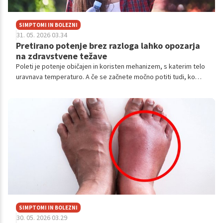
SIMPTOMI IN BOLEZNI
31. 05. 2026 03.34
Pretirano potenje brez razloga lahko opozarja
na zdravstvene težave
Poleti je potenje običajen in koristen mehanizem, s katerim telo
uravnava temperaturo. A če se začnete močno potiti tudi, ko
sedite, spite ali preprosto mirujete v senci, to ni več 'normalno
poletno potenje'.
SIMPTOMI IN BOLEZNI
30. 05. 2026 03.29