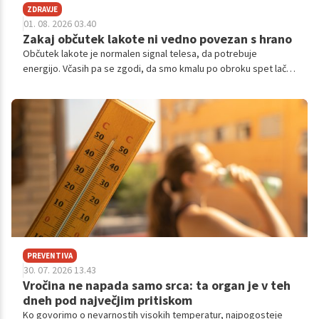
ZDRAVJE
01. 08. 2026 03.40
Zakaj občutek lakote ni vedno povezan s hrano
Občutek lakote je normalen signal telesa, da potrebuje
energijo. Včasih pa se zgodi, da smo kmalu po obroku spet lačni,
pogosto razmišljamo o hrani ali imamo občutek, da se nikoli
zares ne nasitimo. Razlog za to ni vedno v tem, da jemo
premalo.
PREVENTIVA
30. 07. 2026 13.43
Vročina ne napada samo srca: ta organ je v teh
dneh pod največjim pritiskom
Ko govorimo o nevarnostih visokih temperatur, najpogosteje