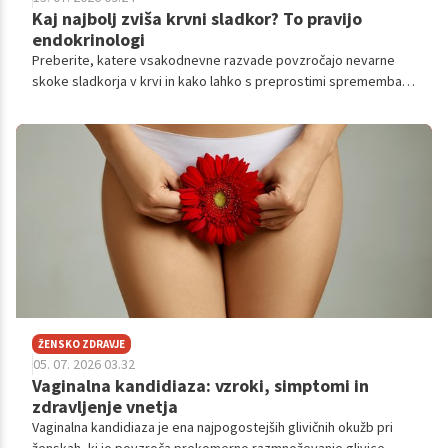
Kaj najbolj zviša krvni sladkor? To pravijo
endokrinologi
Preberite, katere vsakodnevne razvade povzročajo nevarne
skoke sladkorja v krvi in kako lahko s preprostimi spremembami
zavarujete svoje zdravje.
ŽENSKO ZDRAVJE
05. 07. 2026 03.32
Vaginalna kandidiaza: vzroki, simptomi in
zdravljenje vnetja
Vaginalna kandidiaza je ena najpogostejših glivičnih okužb pri