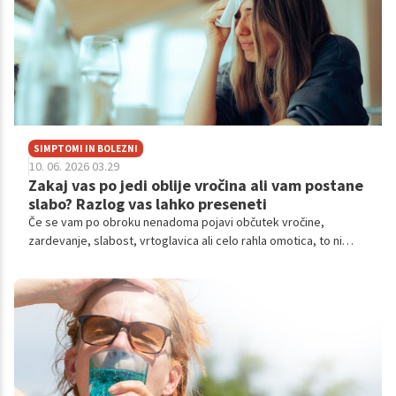
SIMPTOMI IN BOLEZNI
10. 06. 2026 03.29
Zakaj vas po jedi oblije vročina ali vam postane
slabo? Razlog vas lahko preseneti
Če se vam po obroku nenadoma pojavi občutek vročine,
zardevanje, slabost, vrtoglavica ali celo rahla omotica, to ni
'normalna sitost'.