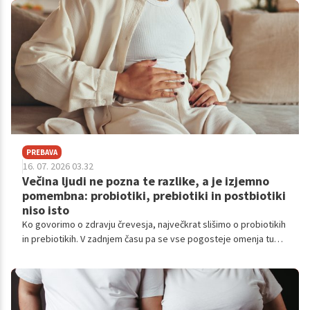
učinek pa naj bi se skrival v dodatku, ki ga mnogi ne bi
pričakovali.
PREBAVA
16. 07. 2026 03.32
Večina ljudi ne pozna te razlike, a je izjemno
pomembna: probiotiki, prebiotiki in postbiotiki
niso isto
Ko govorimo o zdravju črevesja, največkrat slišimo o probiotikih
in prebiotikih. V zadnjem času pa se vse pogosteje omenja tudi
postbiotike. Čeprav se izrazi slišijo podobno, ne pomenijo iste
stvari. Kakšna je razlika med njimi in zakaj jim namenjamo vse
več pozornosti?