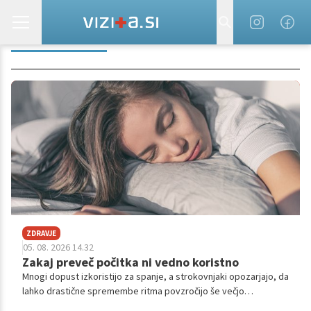
RAVNOVESJE
ZDRAVJE
05. 08. 2026 14.32
Zakaj preveč počitka ni vedno koristno
Mnogi dopust izkoristijo za spanje, a strokovnjaki opozarjajo, da
lahko drastične spremembe ritma povzročijo še večjo
utrujenost in dolgoročne težave.