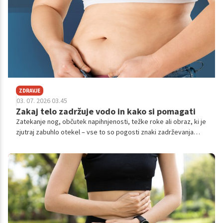
ZDRAVJE
03. 07. 2026 03.45
Zakaj telo zadržuje vodo in kako si pomagati
Zatekanje nog, občutek napihnjenosti, težke roke ali obraz, ki je
zjutraj zabuhlo otekel – vse to so pogosti znaki zadrževanja
vode v telesu