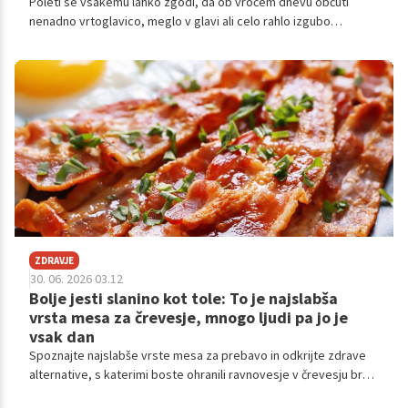
Poleti se vsakemu lahko zgodi, da ob vročem dnevu občuti
nenadno vrtoglavico, meglo v glavi ali celo rahlo izgubo
ravnotežja.
ZDRAVJE
30. 06. 2026 03.12
Bolje jesti slanino kot tole: To je najslabša
vrsta mesa za črevesje, mnogo ljudi pa jo je
vsak dan
Spoznajte najslabše vrste mesa za prebavo in odkrijte zdrave
alternative, s katerimi boste ohranili ravnovesje v črevesju brez
odrekanja.