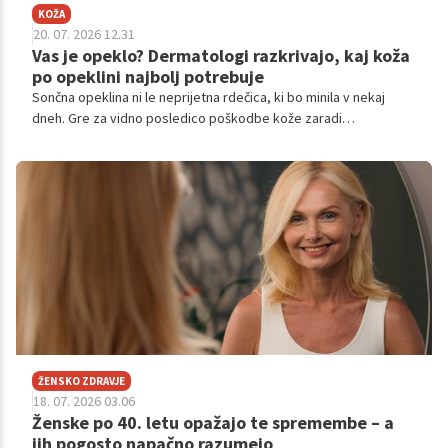
KOŽA
20. 07. 2026 12.31
Vas je opeklo? Dermatologi razkrivajo, kaj koža
po opeklini najbolj potrebuje
Sončna opeklina ni le neprijetna rdečica, ki bo minila v nekaj
dneh. Gre za vidno posledico poškodbe kože zaradi
ultravijoličnih (UV) žarkov, pri kateri se sproži vnetni odziv. Koža
postane rdeča, boleča, občutljiva, v hujših primerih se pojavijo
tudi mehurji in luščenje.
ŽENSKO ZDRAVJE
18. 07. 2026 03.06
Ženske po 40. letu opažajo te spremembe – a
jih pogosto napačno razumejo