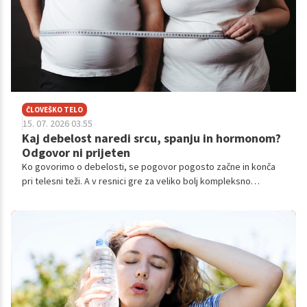
ČLOVEŠKO TELO
15. 07. 2026 03.55
Kaj debelost naredi srcu, spanju in hormonom?
Odgovor ni prijeten
Ko govorimo o debelosti, se pogovor pogosto začne in konča
pri telesni teži. A v resnici gre za veliko bolj kompleksno
zdravstveno stanje, ki presega številke na tehtnici in sega
globoko v delovanje celotnega telesa. Debelost vpliva na srce,
presnovo, hormone, spanec in celo na to, kako se počutimo čez
dan.