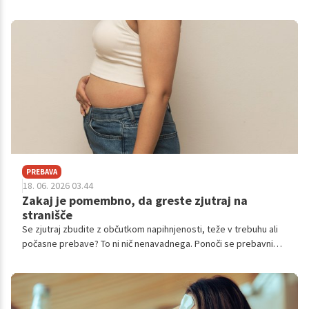
PREBAVA
18. 06. 2026 03.44
Zakaj je pomembno, da greste zjutraj na
stranišče
Se zjutraj zbudite z občutkom napihnjenosti, teže v trebuhu ali
počasne prebave? To ni nič nenavadnega. Ponoči se prebavni
procesi umirijo, zato telo potrebuje čas in pravi dražljaj, da
začne ponovno delovati.