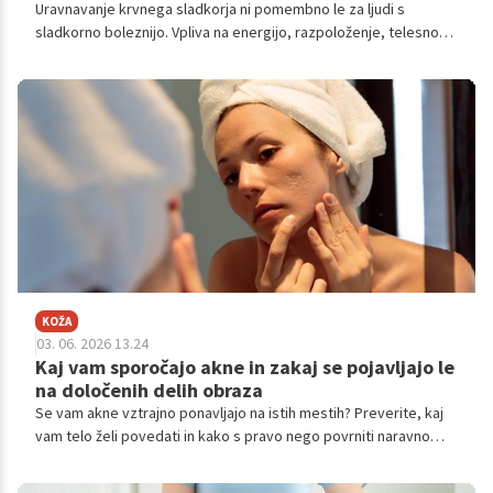
Uravnavanje krvnega sladkorja ni pomembno le za ljudi s
sladkorno boleznijo. Vpliva na energijo, razpoloženje, telesno
težo in dolgoročno zdravje.
KOŽA
03. 06. 2026 13.24
Kaj vam sporočajo akne in zakaj se pojavljajo le
na določenih delih obraza
Se vam akne vztrajno ponavljajo na istih mestih? Preverite, kaj
vam telo želi povedati in kako s pravo nego povrniti naravno
ravnovesje.