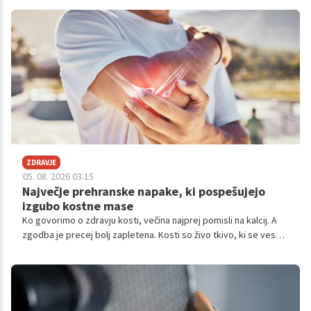
ZDRAVJE
05. 08. 2026 03.15
Največje prehranske napake, ki pospešujejo
izgubo kostne mase
Ko govorimo o zdravju kosti, večina najprej pomisli na kalcij. A
zgodba je precej bolj zapletena. Kosti so živo tkivo, ki se ves
čas obnavlja, s staranjem pa se ravnovesje med razgradnjo in
obnovo začne nagibati v manj ugodno smer. Posledično kostna
masa postopoma upada, tveganje za osteoporozo in zlome pa
narašča.