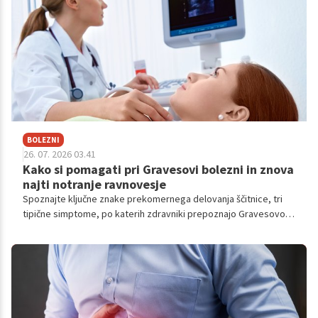
BOLEZNI
26. 07. 2026 03.41
Kako si pomagati pri Gravesovi bolezni in znova
najti notranje ravnovesje
Spoznajte ključne znake prekomernega delovanja ščitnice, tri
tipične simptome, po katerih zdravniki prepoznajo Gravesovo
bolezen ter sodobne pristope k zdravljenju.