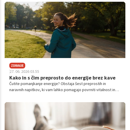
ZDRAVJE
27. 06. 2026 03.55
Kako in s čim preprosto do energije brez kave
Čutite pomanjkanje energije? Obstaja šest preprostih in
naravnih napitkov, ki vam lahko pomagajo povrniti vitalnost in
boljšo zbranost, ne da bi se morali zanašati na kofein.