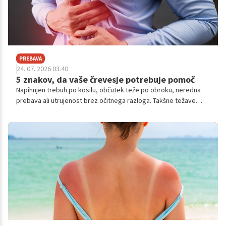
PREBAVA
24. 07. 2026 03.40
5 znakov, da vaše črevesje potrebuje pomoč
Napihnjen trebuh po kosilu, občutek teže po obroku, neredna
prebava ali utrujenost brez očitnega razloga. Takšne težave
pogosto pripišemo stresu, hitremu tempu življenja ali kakšnemu
neprimernemu obroku. V resnici pa se lahko razlog skriva v
našem črevesju.