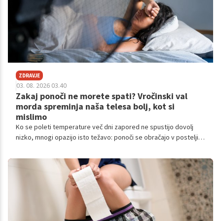
ZDRAVJE
03. 08. 2026 03.40
Zakaj ponoči ne morete spati? Vročinski val
morda spreminja naša telesa bolj, kot si
mislimo
Ko se poleti temperature več dni zapored ne spustijo dovolj
nizko, mnogi opazijo isto težavo: ponoči se obračajo v postelji,
se zbujajo pogosteje in zjutraj vstanejo bolj utrujeni kot
običajno.