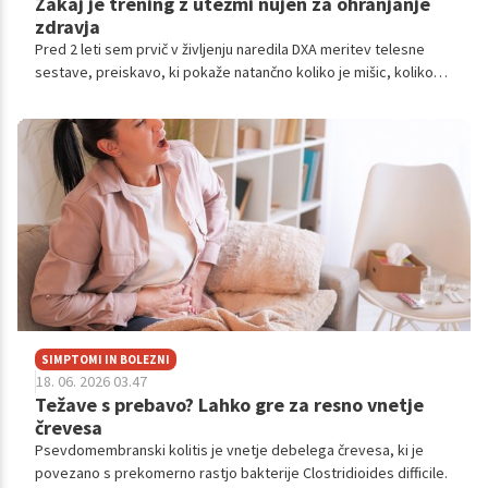
Zakaj je trening z utežmi nujen za ohranjanje
zdravja
Pred 2 leti sem prvič v življenju naredila DXA meritev telesne
sestave, preiskavo, ki pokaže natančno koliko je mišic, koliko
maščobe in koliko kosti. Tehtala sem 58 kilogramov, na pogled
sem bila vitka, laboratorijski izvidi v redu. Nihče ne bi rekel, da je
karkoli narobe.
SIMPTOMI IN BOLEZNI
18. 06. 2026 03.47
Težave s prebavo? Lahko gre za resno vnetje
črevesa
Psevdomembranski kolitis je vnetje debelega črevesa, ki je
povezano s prekomerno rastjo bakterije Clostridioides difficile.