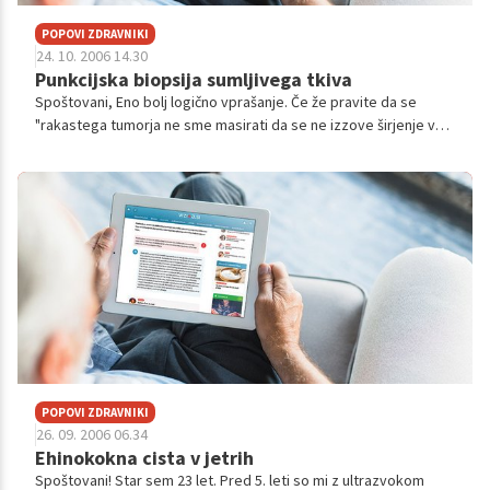
POPOVI ZDRAVNIKI
24. 10. 2006 14.30
Punkcijska biopsija sumljivega tkiva
Spoštovani, Eno bolj logično vprašanje. Če že pravite da se
"rakastega tumorja ne sme masirati da se ne izzove širjenje v
okolico", kaj se potem naredi s punkcijo ali biopsijo
domnevnega rakastega ...
POPOVI ZDRAVNIKI
26. 09. 2006 06.34
Ehinokokna cista v jetrih
Spoštovani! Star sem 23 let. Pred 5. leti so mi z ultrazvokom