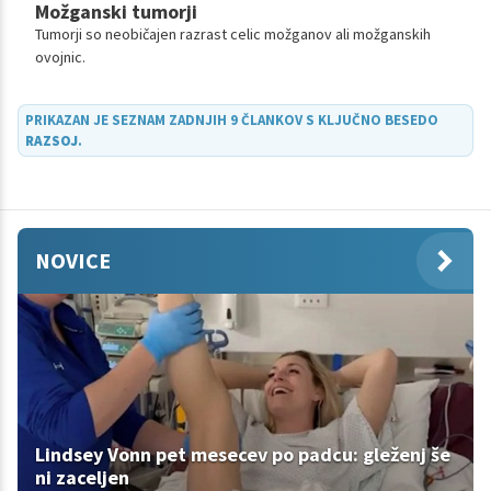
Možganski tumorji
Tumorji so neobičajen razrast celic možganov ali možganskih
ovojnic.
PRIKAZAN JE SEZNAM ZADNJIH 9 ČLANKOV S KLJUČNO BESEDO
RAZSOJ
.
NOVICE
Lindsey Vonn pet mesecev po padcu: gleženj še
ni zaceljen