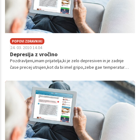
POPOVI ZDRAVNIKI
24. 03. 2010 14.04
Depresija z vročino
Pozdravljeni,imam prijatelja,ki je zelo depresiven in je zadnje
čase precej utrujen,kot da bi imel gripo,zebe gae temperaturo
imam cca 39C,pojavile so se mu neke bule po nogah.Zelo je
prestrašen, ima ...