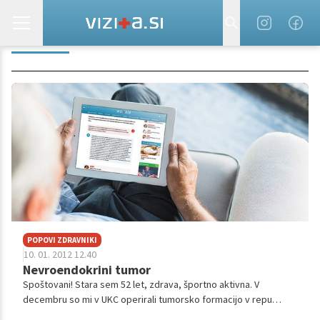
RAZSOJ
POPOVI ZDRAVNIKI
10. 01. 2012 12.40
Nevroendokrini tumor
Spoštovani! Stara sem 52 let, zdrava, športno aktivna. V
decembru so mi v UKC operirali tumorsko formacijo v repu
trebušne slinavke v velikosti 13x10 mm. Najdena je bila naključno