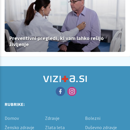
Preventivni pregledi, ki vam lahko rešijo
življenje
RUBRIKE:
Domov
Zdravje
Bolezni
Žensko zdravje
Zlata leta
Duševno zdravje