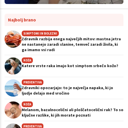
Najbolj brano
SIMPTOMI IN BOLEZNI
Zdravnik razbija enega največjih mitov: mastna jetra
ne nastanejo zaradi slanine, temveč zaradi živila, ki
ga imamo vsi radi
KOŽA
Katere vrste raka imajo kot simptom srbečo kožo?
PREVENTIVA
Zdravniki opozarjajo: to je največja napaka, ki jo
ljudje delajo med vročino
KOŽA
Melanom, bazalnocelični ali ploščatocelični rak? To so
ključne razlike, ki jih morate poznati
PREVENTIVA