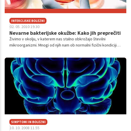
INFEKCIJSKE BOLEZNI
02. 05. 2010 19.30
Nevarne bakterijske okužbe: Kako jih preprečiti
Živimo v okolju, v katerem nas stalno obkrožajo številni
mikroorganizmi. Mnogi od njih nam ob normalni fizični kondiciji
niso nevarni, celo nasprotno, nekatere od njih potrebujemo, saj
naseljujejo na primer našo črevesno floro.
SIMPTOMI IN BOLEZNI
10. 10. 2008 11.55