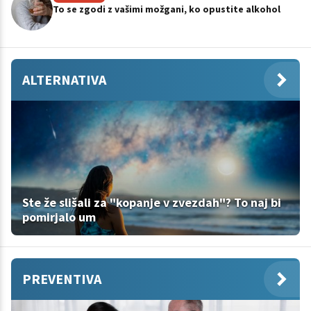
To se zgodi z vašimi možgani, ko opustite alkohol
ALTERNATIVA
Ste že slišali za "kopanje v zvezdah"? To naj bi
pomirjalo um
PREVENTIVA