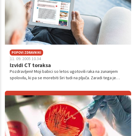
POPOVI ZDRAVNIKI
11. 09. 2005 10.34
Izvidi CT toraksa
Pozdravljeni! Moji babici so letos ugotovili raka na zunanjem
spolovilu, ki pa se morebiti širi tudi na pljuča. Zaradi tega je
opravila CT toraksa. Dobili smo izvid - ker pa ima pregled šele
čez dva ...