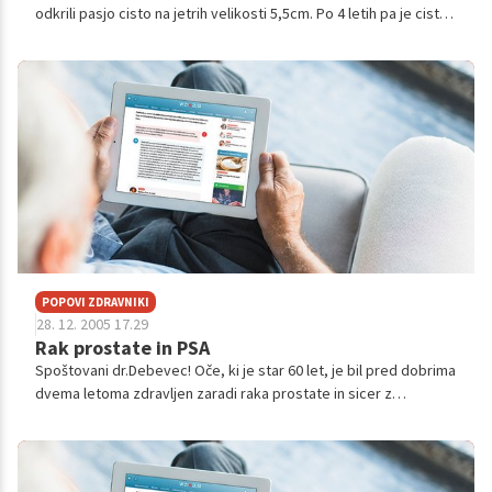
odkrili pasjo cisto na jetrih velikosti 5,5cm. Po 4 letih pa je cista
zrasla na 7,5cm. Zanima me, če se da to pozdravit oz. a bo
potrebn...
POPOVI ZDRAVNIKI
28. 12. 2005 17.29
Rak prostate in PSA
Spoštovani dr.Debevec! Oče, ki je star 60 let, je bil pred dobrima
dvema letoma zdravljen zaradi raka prostate in sicer z
obsevanjem in terapijo z zdravilom Androcur. Po zdravljenju je
vrednost S-PSA...