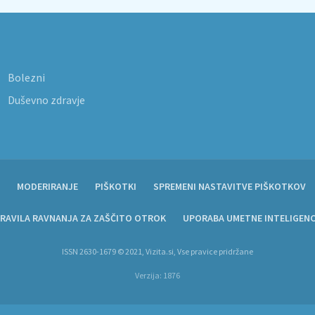
Bolezni
Duševno zdravje
MODERIRANJE
PIŠKOTKI
SPREMENI NASTAVITVE PIŠKOTKOV
RAVILA RAVNANJA ZA ZAŠČITO OTROK
UPORABA UMETNE INTELIGEN
ISSN 2630-1679 © 2021, Vizita.si, Vse pravice pridržane
Verzija: 1876