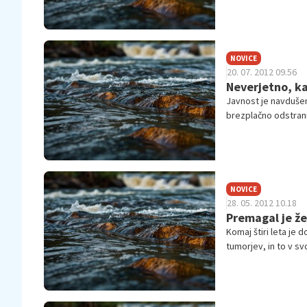
NOVICE
20. 07. 2012 09.56
Neverjetno, kaj
Javnost je navdušena
brezplačno odstranil
omogočiti.
NOVICE
28. 05. 2012 10.18
Premagal je ž
Komaj štiri leta je 
tumorjev, in to v sv