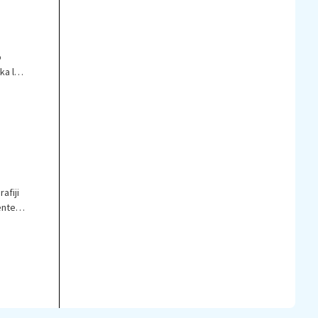
o
ka le
afiji
ente,