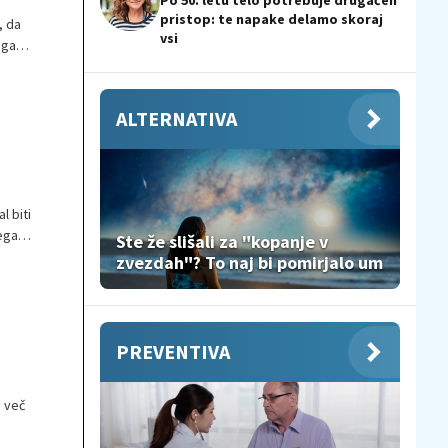
Po 50. letu telo potrebuje drugačen
pristop: te napake delamo skoraj
, da
vsi
ega
ALTERNATIVA
l biti
ega
Ste že slišali za "kopanje v
zvezdah"? To naj bi pomirjalo um
PREVENTIVA
 več