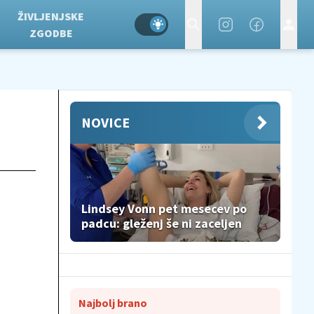
ŽIVLJENJSKE
ZGODBE
NOVICE
Lindsey Vonn pet mesecev po
padcu: gleženj še ni zaceljen
Najbolj brano