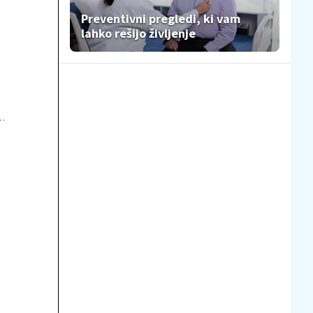
Preventivni pregledi, ki vam
lahko rešijo življenje