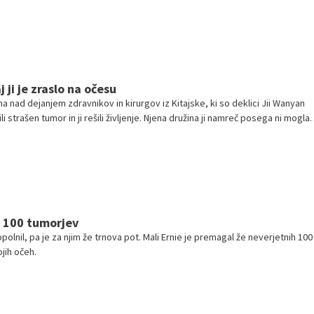
 ji je zraslo na očesu
 nad dejanjem zdravnikov in kirurgov iz Kitajske, ki so deklici Jii Wanyan
i strašen tumor in ji rešili življenje. Njena družina ji namreč posega ni mogla
e 100 tumorjev
dopolnil, pa je za njim že trnova pot. Mali Ernie je premagal že neverjetnih 100
ojih očeh.