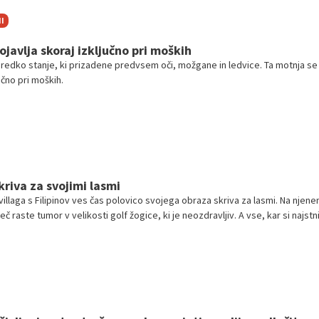
I
ojavlja skoraj izključno pri moških
redko stanje, ki prizadene predvsem oči, možgane in ledvice. Ta motnja se
učno pri moških.
kriva za svojimi lasmi
illaga s Filipinov ves čas polovico svojega obraza skriva za lasmi. Na njen
č raste tumor v velikosti golf žogice, ki je neozdravljiv. A vse, kar si najstn
 živela normalno življenje in da bi imela fanta.