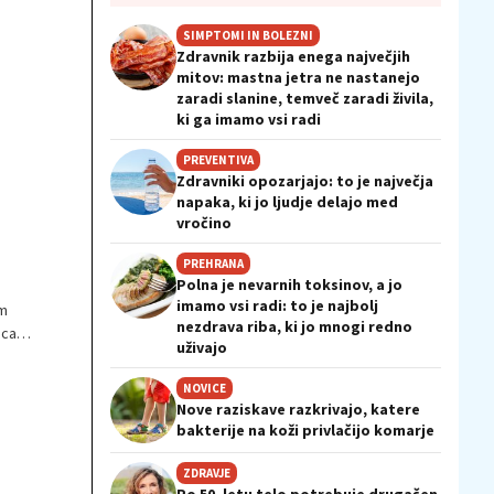
SIMPTOMI IN BOLEZNI
Zdravnik razbija enega največjih
mitov: mastna jetra ne nastanejo
zaradi slanine, temveč zaradi živila,
ki ga imamo vsi radi
PREVENTIVA
Zdravniki opozarjajo: to je največja
napaka, ki jo ljudje delajo med
vročino
PREHRANA
Polna je nevarnih toksinov, a jo
imamo vsi radi: to je najbolj
em
nezdrava riba, ki jo mnogi redno
ica
uživajo
NOVICE
Nove raziskave razkrivajo, katere
bakterije na koži privlačijo komarje
ZDRAVJE