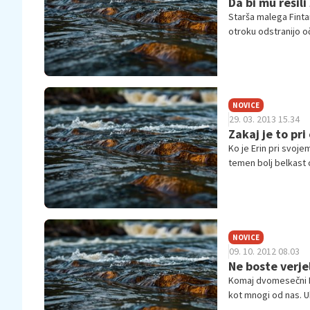
Da bi mu rešili
Starša malega Fintan
otroku odstranijo oč
raka.
NOVICE
29. 03. 2013 15.34
Zakaj je to pr
Ko je Erin pri svoj
temen bolj belkast
otroškega raka.
NOVICE
09. 10. 2012 08.03
Ne boste verjel
Komaj dvomesečni Ro
kot mnogi od nas. U