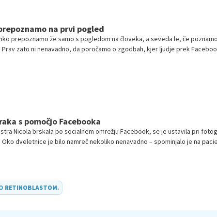
h prepoznamo na prvi pogled
ahko prepoznamo že samo s pogledom na človeka, a seveda le, če poznam
 Prav zato ni nenavadno, da poročamo o zgodbah, kjer ljudje prek Faceboo
lno fotografijo prepoznajo bolezensko stanje.
i raka s pomočjo Facebooka
stra Nicola brskala po socialnem omrežju Facebook, se je ustavila pri fotogr
e. Oko dveletnice je bilo namreč nekoliko nenavadno – spominjalo je na paci
dko obliko raka na očesu.
DO
RETINOBLASTOM
.