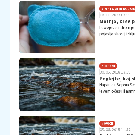
SIMPTOMI IN BOLEZN
16. 11. 2023 05.00
Motnja, ki se p
Lowejev sindrom je 
pojavlja skoraj izklj
BOLEZNI
30. 05. 2018 13.19
Poglejte, kaj s
Najstnica Sophia Sav
levem očesu ji namre
želi, je, da bi lahko
NOVICE
05. 06. 2015 11.57