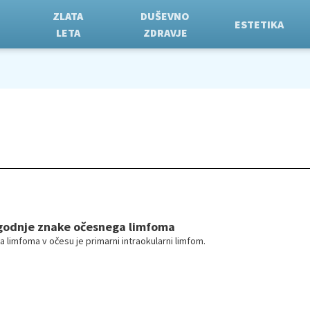
ZLATA
DUŠEVNO
ESTETIKA
LETA
ZDRAVJE
godnje znake očesnega limfoma
a limfoma v očesu je primarni intraokularni limfom.