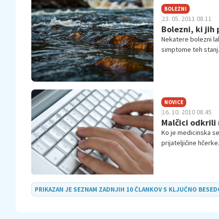
BOLEZNI
23. 05. 2011 08.11
Bolezni, ki ji
Nekatere bolezni l
simptome teh stanj.
s pogledom na profi
NOVICE
16. 10. 2010 08.45
Malčici odkril
Ko je medicinska se
prijateljičine hčerk
ki so bolehali za re
PRIKAZAN JE SEZNAM ZADNJIH 10 ČLANKOV S KLJUČNO BESE