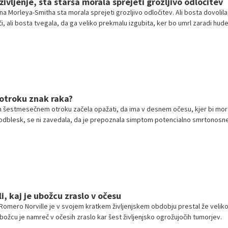
 življenje, sta starša morala sprejeti grozljivo odločitev
a Morleya-Smitha sta morala sprejeti grozljivo odločitev. Ali bosta dovolila
i, ali bosta tvegala, da ga veliko prekmalu izgubita, ker bo umrl zaradi hud
i otroku znak raka?
em šestmesečnem otroku začela opažati, da ima v desnem očesu, kjer bi mora
 odblesk, se ni zavedala, da je prepoznala simptom potencialno smrtonosn
i, kaj je ubožcu zraslo v očesu
mero Norville je v svojem kratkem življenjskem obdobju prestal že veliko
božcu je namreč v očesih zraslo kar šest življenjsko ogrožujočih tumorjev.