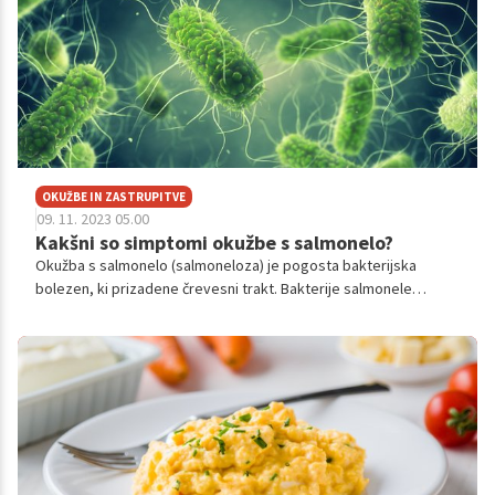
OKUŽBE IN ZASTRUPITVE
09. 11. 2023 05.00
Kakšni so simptomi okužbe s salmonelo?
Okužba s salmonelo (salmoneloza) je pogosta bakterijska
bolezen, ki prizadene črevesni trakt. Bakterije salmonele
običajno živijo v živalskem in človeškem črevesju in se izločajo z
blatom. Ljudje se najpogosteje okužimo z okuženo vodo ali
hrano.