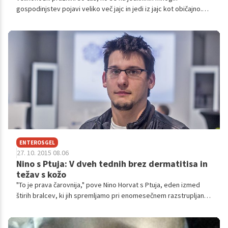
gospodinjstev pojavi veliko več jajc in jedi iz jajc kot običajno.
Zaradi hranilne sestave jajc se še posebej v tem obdobju
večkrat zastavlja vprašanje, koliko jajc je še zdravo pojesti.
Zagotovo jih bomo v tem času pojedli nekoliko več, kljub vsemu
pa je dobro vedeti, koliko približno je priporočena mera.
ENTEROSGEL
27. 10. 2015 08.06
Nino s Ptuja: V dveh tednih brez dermatitisa in
težav s kožo
"To je prava čarovnija," pove Nino Horvat s Ptuja, eden izmed
štirih bralcev, ki jih spremljamo pri enomesečnem razstrupljanju
z Enterosgelom. Ta silikonski gel naravno odvaja strupe iz
telesa, s tem pa pomaga pri težavah s kožo in alergijami pa tudi
s prebavo, črevesjem, jetri. Ker telo očisti, lahko do dobrega