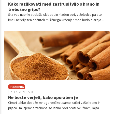
Kako razlikovati med zastrupitvijo s hrano in
trebušno gripo?
Sta vas naenkrat obšla slabost in hladen pot, v želodcu pa ste
imeli neprijeten občutek mišičnega krčenja? Med hudo diarejo pa
vas je dodatno še sililo na bruhanje vsega, kar ste tisti dan
zaužili? Ne veste, ali gre za trebušno gripo ali zastrupitev s
hrano? Pomagali vam bomo z informacijami, s katerimi boste
prepoznali vzrok svojega slabega počutja.
PREHRANA
02. 12. 2021 05.00
Ne boste verjeli, kako uporaben je
Cimet lahko doseže mnogo več kot samo začini vašo hrano in
pijačo. Ta izjemna začimba se lahko bori proti okužbam, lajša
bolečine v vratu in še veliko več! Poglejmo si nekaj zdravstvenih