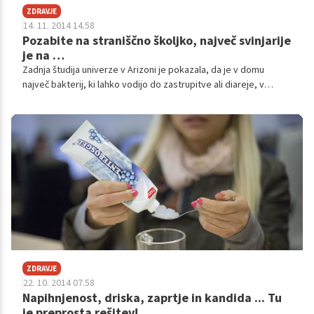
ZDRAVJE
14. 11. 2014 14.58
Pozabite na straniščno školjko, največ svinjarije
je na …
Zadnja študija univerze v Arizoni je pokazala, da je v domu
največ bakterij, ki lahko vodijo do zastrupitve ali diareje, v
kuhinjskih krpah, nevarna E.coli pa se najpogosteje pojavlja na
brisačah.
ZDRAVJE
22. 10. 2014 07.58
Napihnjenost, driska, zaprtje in kandida ... Tu
je preprosta rešitev!