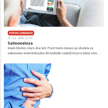
POPOVI ZDRAVNIKI
07. 11. 2002 22.42
Salmoneloza
Imam hčerko staro dve leti. Pred tremi meseci je obolela za
salmonelo enteritidis(dva dni bolniški stalež).Vzorce blata smo
pošiljali na epidemiološko službo. Po dveh negativnih vzorcih to
ni bilo več...