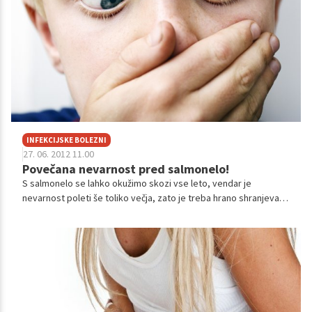
INFEKCIJSKE BOLEZNI
27. 06. 2012 11.00
Povečana nevarnost pred salmonelo!
S salmonelo se lahko okužimo skozi vse leto, vendar je
nevarnost poleti še toliko večja, zato je treba hrano shranjevati
in pripravljati veliko bolj skrbno. Najbolj so ogroženi otroci.