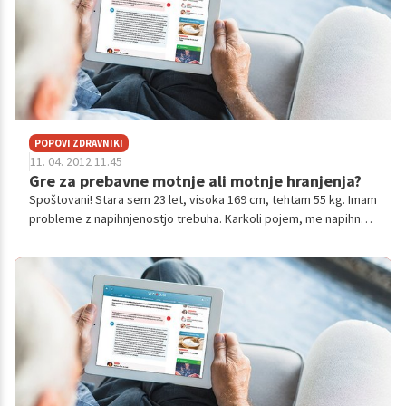
POPOVI ZDRAVNIKI
11. 04. 2012 11.45
Gre za prebavne motnje ali motnje hranjenja?
Spoštovani! Stara sem 23 let, visoka 169 cm, tehtam 55 kg. Imam
probleme z napihnjenostjo trebuha. Karkoli pojem, me napihne,
četudi spijem le kozarec vode. S prebavo načeloma nimam
težav, blat...