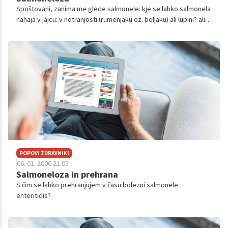
Spoštovani, zanima me glede salmonele: kje se lahko salmonela
nahaja v jajcu: v notranjosti (rumenjaku oz. beljaku) ali lupini? ali
se s tem, ko celo jajce spečemo, salmonela uniči? ali se salm...
POPOVI ZDRAVNIKI
06. 01. 2006 21.05
Salmoneloza in prehrana
S čim se lahko prehranjujem v času bolezni salmonele
enteritidis?