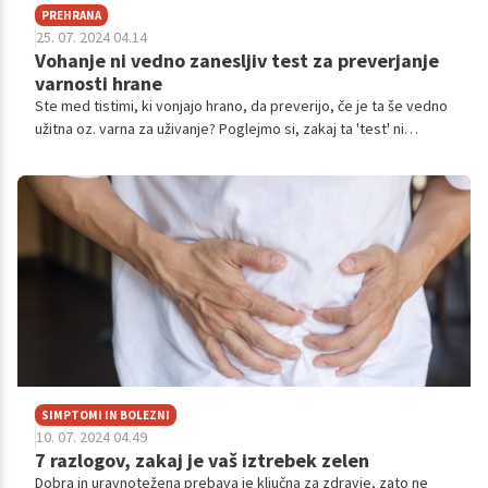
PREHRANA
25. 07. 2024 04.14
Vohanje ni vedno zanesljiv test za preverjanje
varnosti hrane
Ste med tistimi, ki vonjajo hrano, da preverijo, če je ta še vedno
užitna oz. varna za uživanje? Poglejmo si, zakaj ta 'test' ni
zanesljiv.
SIMPTOMI IN BOLEZNI
10. 07. 2024 04.49
7 razlogov, zakaj je vaš iztrebek zelen
Dobra in uravnotežena prebava je ključna za zdravje, zato ne