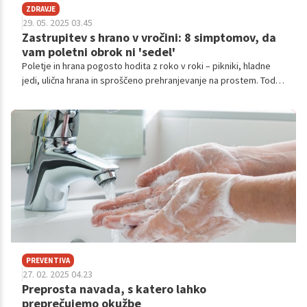
ZDRAVJE
29. 05. 2025 03.45
Zastrupitev s hrano v vročini: 8 simptomov, da
vam poletni obrok ni 'sedel'
Poletje in hrana pogosto hodita z roko v roki – pikniki, hladne
jedi, ulična hrana in sproščeno prehranjevanje na prostem. Toda
visoke temperature in neustrezno shranjevanje živil ustvarjajo
idealne pogoje za razvoj bakterij, ki povzročajo zastrupitve s
hrano. Čeprav se simptomi lahko zdijo kot običajna prebavna
težava ali utrujenost zaradi vročine, lahko gre za resno okužbo,
ki zahteva pozornost.
PREVENTIVA
27. 02. 2025 04.23
Preprosta navada, s katero lahko
preprečujemo okužbe