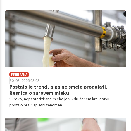
Manj pogosto pa govorimo o precej pogosti težavi in simptomu,
ki se pojavi, ko narastejo temperature – driski.
PREHRANA
30. 03. 2026 03.03
Postalo je trend, a ga ne smejo prodajati.
Resnica o surovem mleku
Surovo, nepasterizirano mleko je v Združenem kraljestvu
postalo pravi spletni fenomen.