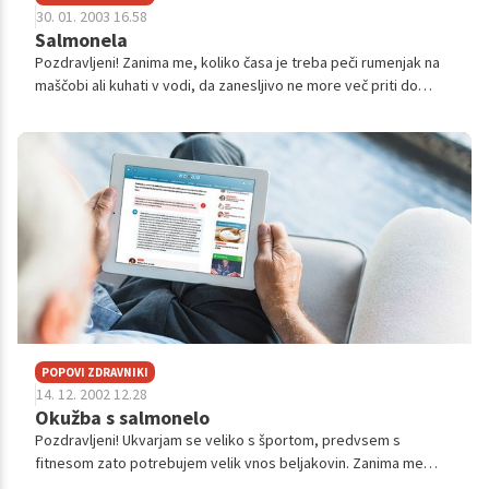
30. 01. 2003 16.58
Salmonela
Pozdravljeni! Zanima me, koliko časa je treba peči rumenjak na
maščobi ali kuhati v vodi, da zanesljivo ne more več priti do
okužbe s salmonelo?
POPOVI ZDRAVNIKI
14. 12. 2002 12.28
Okužba s salmonelo
Pozdravljeni! Ukvarjam se veliko s športom, predvsem s
fitnesom zato potrebujem velik vnos beljakovin. Zanima me
kakšna je možnost da se okužim s SALMONELO preko