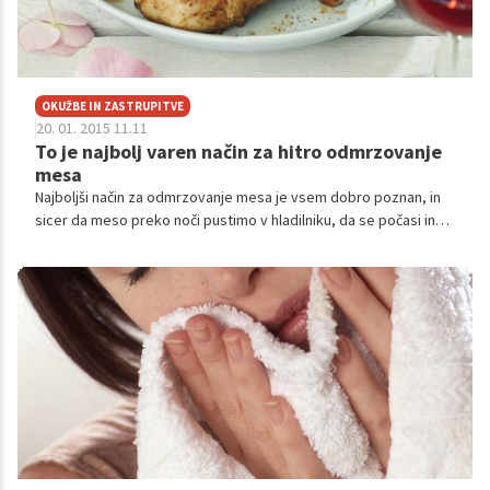
OKUŽBE IN ZASTRUPITVE
20. 01. 2015 11.11
To je najbolj varen način za hitro odmrzovanje
mesa
Najboljši način za odmrzovanje mesa je vsem dobro poznan, in
sicer da meso preko noči pustimo v hladilniku, da se počasi in
postopoma odtali. A kolikokrat se nam je že zgodilo, da smo
prejšnji dan pozabili na odmrzovanje mesa in smo nato po
prihodu domov hiteli z njim. Preverite, kaj storiti v tem primeru.