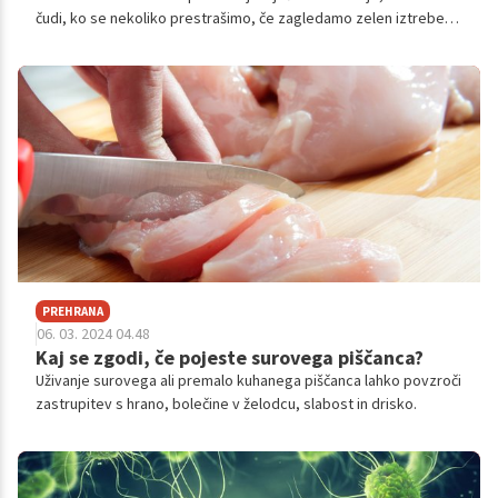
čudi, ko se nekoliko prestrašimo, če zagledamo zelen iztrebek.
A brez skrbi, navadno ni razloga za paniko.
PREHRANA
06. 03. 2024 04.48
Kaj se zgodi, če pojeste surovega piščanca?
Uživanje surovega ali premalo kuhanega piščanca lahko povzroči
zastrupitev s hrano, bolečine v želodcu, slabost in drisko.