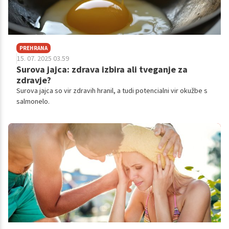
PREHRANA
15. 07. 2025 03.59
Surova jajca: zdrava izbira ali tveganje za
zdravje?
Surova jajca so vir zdravih hranil, a tudi potencialni vir okužbe s
salmonelo.