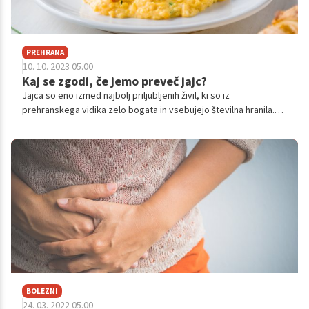
PREHRANA
10. 10. 2023 05.00
Kaj se zgodi, če jemo preveč jajc?
Jajca so eno izmed najbolj priljubljenih živil, ki so iz
prehranskega vidika zelo bogata in vsebujejo številna hranila.
Vendar pa je lahko njihov vpliv na zdravje zelo odvisen od
nešteto dejavnikov, kot tudi od priprave in količine zaužitih jajc.
BOLEZNI
24. 03. 2022 05.00