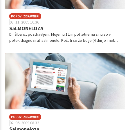
POPOVI ZDRAVNIKI
03. 11. 2009 10.36
SaLMONELOZA
Dr. Šibanc, pozdravljeni. Mojemu 12 in pol letnemu sinu so v
petek diagnozirali salmonelo. Počuti se že bolje (4 dni je imel
hudo drisko, 2 dni vročino in bolel ga je trebuh, bruhal ni), tudi
blato ni...
POPOVI ZDRAVNIKI
02. 06. 2009 08.32
Salmoneloza