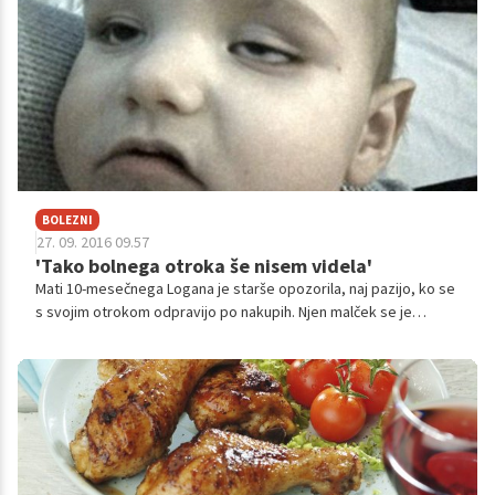
zdravja in počutja pomaga vsem.
BOLEZNI
27. 09. 2016 09.57
'Tako bolnega otroka še nisem videla'
Mati 10-mesečnega Logana je starše opozorila, naj pazijo, ko se
s svojim otrokom odpravijo po nakupih. Njen malček se je
namreč preko nakupovalnega vozička okužil s salmonelo in
smrtno nevarnim meningitisom.