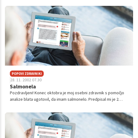
pasteriziranih beljakov, ki jih dobi...
POPOVI ZDRAVNIKI
28. 11. 2002 07.30
Salmonela
Pozdravljeni! Konec oktobra je moj osebni zdravnik s pomočjo
analize blata ugotovil, da imam salmonelo. Predpisal mi je 2
seriji antibiotika Amoksiklav, nato sem ponovno dala blato na
analizo in rez...