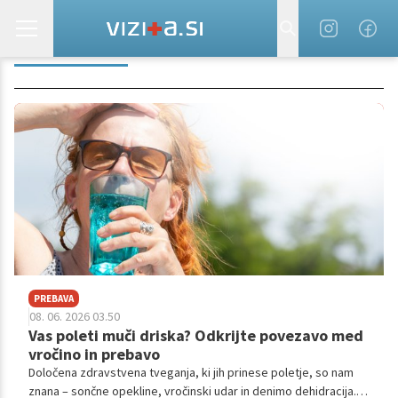
SALMONELA
PREBAVA
08. 06. 2026 03.50
Vas poleti muči driska? Odkrijte povezavo med
vročino in prebavo
Določena zdravstvena tveganja, ki jih prinese poletje, so nam
znana – sončne opekline, vročinski udar in denimo dehidracija.