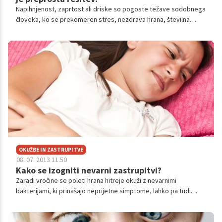
Napihnjenost, zaprtost ali driske so pogoste težave sodobnega
človeka, ko se prekomeren stres, nezdrava hrana, številna
zdravila in strupene snovi hitro pokažejo prav s porušeno
prebavo. A ob teh težavah si lahko pomagamo z medicinskim
pripomočkom – silikonskim gelom, ki obnovi črevesno sluznico
in pomaga pri ponovni vzpostavitvi ravnovesja v črevesju.
OKUŽBE IN ZASTRUPITVE
08. 07. 2013 11.50
Kako se izogniti nevarni zastrupitvi?
Zaradi vročine se poleti hrana hitreje okuži z nevarnimi
bakterijami, ki prinašajo neprijetne simptome, lahko pa tudi
hudo zastrupitev in celo smrt. Prav zato je pomembno, da
veste, kako se zaščititi pred okužbo.