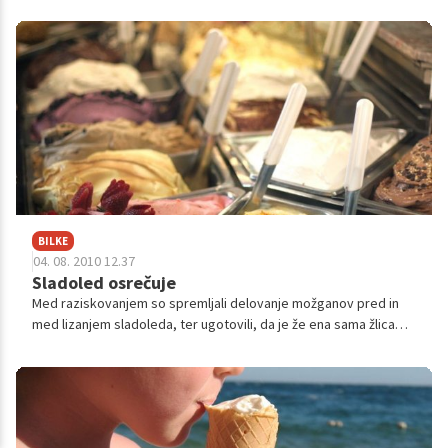
proti njim.
BILKE
04. 08. 2010 12.37
Sladoled osrečuje
Med raziskovanjem so spremljali delovanje možganov pred in
med lizanjem sladoleda, ter ugotovili, da je že ena sama žlica
zaužitega sladoleda dovolj, da se odzove del možganov, ki
reagira na ugodne okuse, in vzbudi občutek užitka ter ljudi
osrečuje.