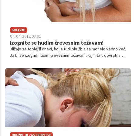
BOLEZNI
07. 04. 2012 08.01
Izognite se hudim črevesnim težavam!
Bližajo se toplejši dnevi, ko je tudi okužb s salmonelo vedno več.
Da bi se izognili hudim črevesnim težavam, ki jih ta trdovratna
bakterija povzroča, morate na prvem mestu poskrbeti za
higieno in biti nadvse pozorni, kaj zaužijete, še posebej, če
potujete v eksotične kraje, kjer je higiena vprašljiva.
OKUŽBE IN ZASTRUPITVE