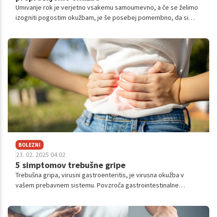
Umivanje rok je verjetno vsakemu samoumevno, a če se želimo
izogniti pogostim okužbam, je še posebej pomembno, da si
umivamo roke tudi po dotiku določenih površin.
BOLEZNI
23. 02. 2025 04.02
5 simptomov trebušne gripe
Trebušna gripa, virusni gastroenteritis, je virusna okužba v
vašem prebavnem sistemu. Povzroča gastrointestinalne
simptome, kot sta bruhanje in driska. Običajno je kratkotrajna,
vendar je lahko zelo
nalezljhttps://start.24ur.com/sites/10010/articlesiva.