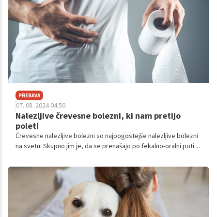
PREBAVA
07. 08. 2024 04.50
Nalezljive črevesne bolezni, ki nam pretijo
poleti
Črevesne nalezljive bolezni so najpogostejše nalezljive bolezni
na svetu. Skupno jim je, da se prenašajo po fekalno-oralni poti,
kar pomeni, da se povzročitelji izločajo z blatom, v telo pa
vstopajo skozi usta. Pomembno vlogo pri prenosu, piše Kreni
Zdravo, imajo umazane roke in hrana živalskega izvora. Za
črevesnimi boleznimi pogosteje zbolevamo poleti, saj visoke
temperature spodbujajo razmnoževanje patogenov.