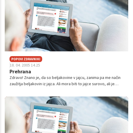
POPOVI ZDRAVNIKI
18. 04. 2005 14.25
Prehrana
Zdravo! Znano je, da so beljakovine v jajcu, zanima pa me način
zaužitja beljakovin iz jajca. Ali mora biti to jajce surovo, ali je
količina beljakovin enaka če je jajce pečeno ali kuhano? Ali
priporo...