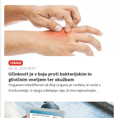
koristi cimeta.
ZDRAVJE
06. 01. 2020 08.07
Učinkovit je v boju proti bakterijskim in
glivičnim vnetjem ter okužbam
Origanum minutiflorum ali divji origano je rastlina, ki raste v
Sredozemlju. Iz njega izdelujejo olje, ki ima najmočnejše
antibakterijsko in antiseptično delovanje ter je kot nalašč
ustvarjen za hladne zimske dni.