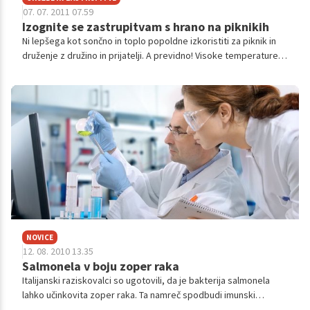
07. 07. 2011 07.59
Izognite se zastrupitvam s hrano na piknikih
Ni lepšega kot sončno in toplo popoldne izkoristiti za piknik in
druženje z družino in prijatelji. A previdno! Visoke temperature
omogočajo razmnoževanje bakterij v hrani, te pa povzročajo
zastrupitve, ki vsako leto v svetu terjajo ogromno življenj.
NOVICE
12. 08. 2010 13.35
Salmonela v boju zoper raka
Italijanski raziskovalci so ugotovili, da je bakterija salmonela
lahko učinkovita zoper raka. Ta namreč spodbudi imunski
sistem, da rakave celice prepozna in se začne učinkovito boriti