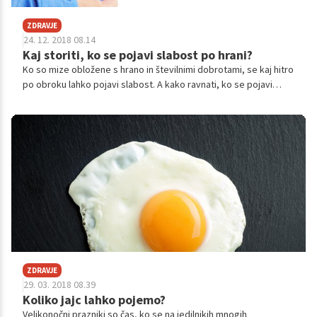
ZDRAVJE
24. 12. 2018 08.14
Kaj storiti, ko se pojavi slabost po hrani?
Ko so mize obložene s hrano in številnimi dobrotami, se kaj hitro
po obroku lahko pojavi slabost. A kako ravnati, ko se pojavi
slabost in kako jo naslednjič preprečiti? Kako vedeti, ali gre le za
prehodno slabost ali za kaj bolj resnega? Preverite.
ZDRAVJE
29. 03. 2018 08.39
Koliko jajc lahko pojemo?
Velikonočni prazniki so čas, ko se na jedilnikih mnogih