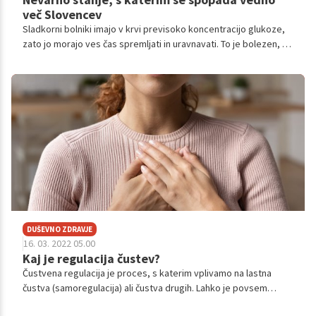
več Slovencev
Sladkorni bolniki imajo v krvi previsoko koncentracijo glukoze,
zato jo morajo ves čas spremljati in uravnavati. To je bolezen, na
katero ne morejo kar tako pozabiti, saj nanjo pomislijo večkrat
na dan, vse življenje. Mnogim to predstavlja veliko breme, a
obstajajo načini, ki lahko olajšajo bolnikov vsakdan.
DUŠEVNO ZDRAVJE
16. 03. 2022 05.00
Kaj je regulacija čustev?
Čustvena regulacija je proces, s katerim vplivamo na lastna
čustva (samoregulacija) ali čustva drugih. Lahko je povsem
samodejna oziroma instinktivna, zavestna ali nezavedna ter ima