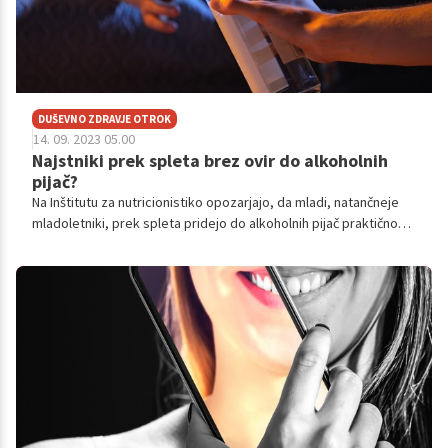
DUŠEVNO ZDRAVJE OTROK
14. 09. 2023 05.00
Najstniki prek spleta brez ovir do alkoholnih
pijač?
Na Inštitutu za nutricionistiko opozarjajo, da mladi, natančneje
mladoletniki, prek spleta pridejo do alkoholnih pijač praktično
brez kakršnekoli ovire.