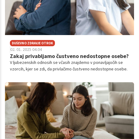
DUŠEVNO ZDRAVJE OTROK
02. 01. 2025 04.04
Zakaj privabljamo čustveno nedostopne osebe?
V ljubezenskih odnosih se včasih znajdemo v ponavljajočih se
vzorcih, kjer se zdi, da privlačimo čustveno nedostopne osebe.