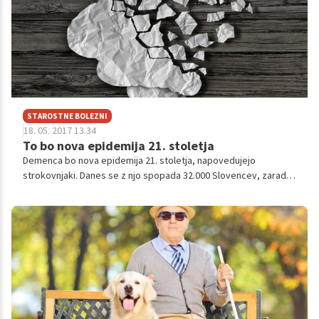
STAROSTNE BOLEZNI
18. 05. 2017 13.34
To bo nova epidemija 21. stoletja
Demenca bo nova epidemija 21. stoletja, napovedujejo
strokovnjaki. Danes se z njo spopada 32.000 Slovencev, zaradi
staranja prebivalstva se bo to število v naslednjih 25 letih več
kot dvakrat podvojilo. Najpogostejša demenca je Alzheimerjeva
bolezen, ki predstavja kar 70 odstotkov vseh demenc.
Preverite, kakšni so simptomi demence in kako jo pravočasno
prepoznati.