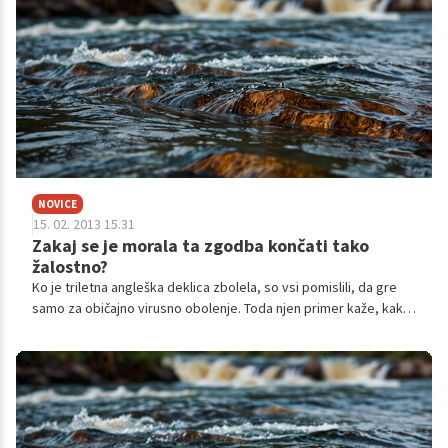
pediatrinja Tina Bregan.
NOVICE
15. 02. 2013 15.31
Zakaj se je morala ta zgodba končati tako
žalostno?
Ko je triletna angleška deklica zbolela, so vsi pomislili, da gre
samo za običajno virusno obolenje. Toda njen primer kaže, kako
pomembno je, da pri otrocih pazimo, da ne pride do dehidracije.