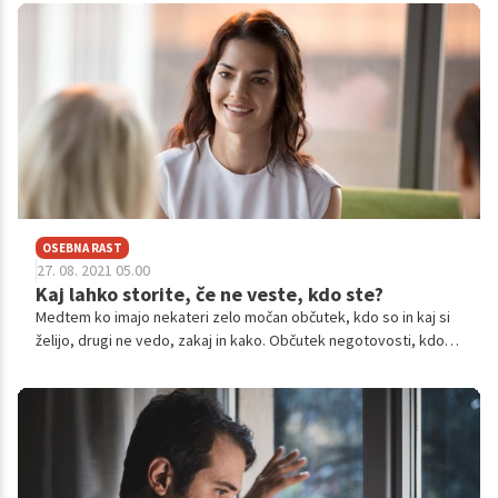
velik vpliv na proces čustvovanja – doživljanja in izražanja
čustev. Pri samoregulaciji gre torej za ’prostor’ med občutkom
in reakcijo – spodbuja nas, da nekoliko upočasnimo in se
odzovemo po objektivni oceni situacije.
OSEBNA RAST
27. 08. 2021 05.00
Kaj lahko storite, če ne veste, kdo ste?
Medtem ko imajo nekateri zelo močan občutek, kdo so in kaj si
želijo, drugi ne vedo, zakaj in kako. Občutek negotovosti, kdo
smo in kaj si želimo, lahko velikokrat vodi do spreminjajočega se
občutka identitete. Kaj nam lahko pomaga pri iskanju naše
resnične narave?