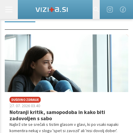
SKRBNIKI
DUŠEVNO ZDRAVJE
27. 07. 2026 03.40
Notranji kritik, samopodoba in kako biti
zadovoljen s sabo
Najbrž ste se srečali s tistim glasom v glavi, ki po vsaki napaki
komentira nekaj v slogu 'spet si zavozil' ali 'nisi dovolj dober'.