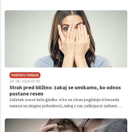
DUŠEVNO ZDRAVJE
18. 06. 2026 03.20
Strah pred bližino: zakaj se umikamo, ko odnos
postane resen
Začetek zveze teče gladko. A ko se stvari poglobijo in beseda
nanese na skupno prihodnost, nekaj v vas zaškripa in začnemo
iskati izhod. V ozadju pogosto ni to, da v resnici ne bi hoteli
živeti skupaj ali načrtovati prihodnosti, ampak prej to, da nas je
preprosto strah bližine.