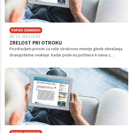
POPOVI ZDRAVNIKI
02. 12. 2013 15.03
ZRELOST PRI OTROKU
Pozdravljeni prosim za vaše strokovno mnenje glede obnašanja
dvanajstletne vnukinje. Kadar pride na počitnice k nama z
možem, njenim dedkom se obnaša in govori kot odrasla oseba.
Mož se zdravi za rako...
POPOVI ZDRAVNIKI