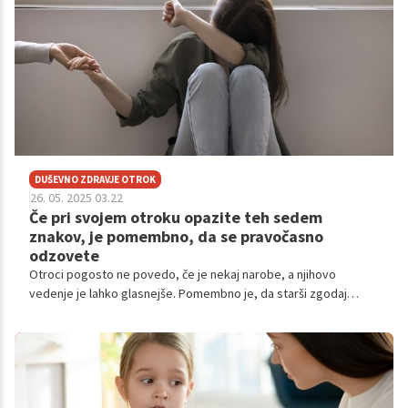
DUŠEVNO ZDRAVJE OTROK
26. 05. 2025 03.22
Če pri svojem otroku opazite teh sedem
znakov, je pomembno, da se pravočasno
odzovete
Otroci pogosto ne povedo, če je nekaj narobe, a njihovo
vedenje je lahko glasnejše. Pomembno je, da starši zgodaj
opazijo znake čustvenih težav. Zgodnja pomoč lahko zelo vpliva
na otrokovo življenje.