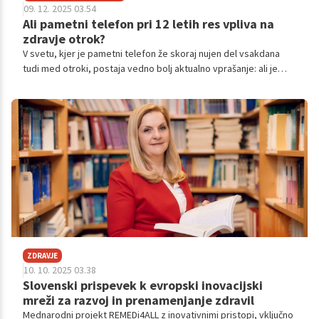
09. 12. 2025 03.54
Ali pametni telefon pri 12 letih res vpliva na
zdravje otrok?
V svetu, kjer je pametni telefon že skoraj nujen del vsakdana
tudi med otroki, postaja vedno bolj aktualno vprašanje: ali je
zgodnje lastništvo pametnega telefona nenazadnje nevarno za
zdravje?
ZDRAVJE
10. 10. 2025 03.38
Slovenski prispevek k evropski inovacijski
mreži za razvoj in prenamenjanje zdravil
Mednarodni projekt REMEDi4ALL z inovativnimi pristopi, vključno