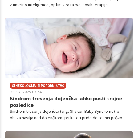
z umetno inteligenco, optimizira razvoj novih terapij s
prenamenjanjem obstoječih zdravil. Fakulteta za farmacijo UL
ključno sodeluje pri vzpostavitvi evropske platforme za hitrejši,
etično odgovornejši in pacientom prilagojen razvoj.
GINEKOLOGIJA IN PORODNIŠTVO
29. 07. 2025 03.54
Sindrom tresenja dojenčka lahko pusti trajne
posledice
Sindrom tresenja dojenčka (ang. Shaken Baby Syndrome) je
oblika nasilja nad dojenčkom, pri kateri pride do resnih poškodb
možganov zaradi sunkovitega, silovitega tresenja.