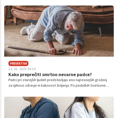
PREVENTIVA
12. 01. 2025 04.14
Kako preprečiti smrtno nevarne padce?
Padci pri starejših ljudeh predstavljajo eno najresnejših groženj
za njihovo zdravje in kakovost življenja. Po podatkih Svetovne
zdravstvene organizacije so padci glavni vzrok smrtnih
poškodb pri starejših, prav tako lahko vodijo v dolgotrajne
invalidnosti, izgubo samostojnosti in psihološke težave. Kljub
resnosti tega problema je veliko časih možno padce preprečiti s
preprostimi prilagoditvami in ustreznimi ukrepi.