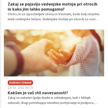
Zakaj se pojavijo vedenjske motnje pri otrocih
in kako jim lahko pomagamo?
Otroci, ki so izpostavljeni stresu in travmam, bodo bolj verjetno
imeli vedenjske težave. Vedenjske motnje pri otrocih so vzorci
vedenja, ki lahko vplivajo na otrokovo sposobnost delovanja
doma, v šoli ali družbenem okolju. Takšni simptomi so prisotni
šest mesecev ali več.
DUŠEVNO ZDRAVJE
19. 02. 2025 04.19
Kakšen je vaš stil navezanosti?
Zakaj so nekateri ljudje hladni in odmaknjeni, tudi v bližnjih
odnosih, drugi potrebujejo nenehno potrjevanje in podporo,
spet tretji pa delujejo izjemno samozadostno?