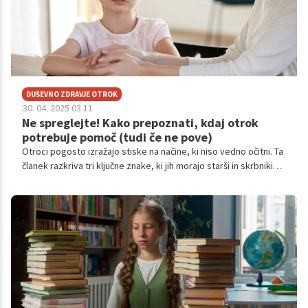
DUŠEVNO ZDRAVJE OTROK
30. 04. 2025 03.11
Ne spreglejte! Kako prepoznati, kdaj otrok
potrebuje pomoč (tudi če ne pove)
Otroci pogosto izražajo stiske na načine, ki niso vedno očitni. Ta
članek razkriva tri ključne znake, ki jih morajo starši in skrbniki
opaziti – spremembe v vedenju, fizični simptomi in težave s
spanjem ali prehranjevanjem. Razumevanje teh signalov je prvi
korak k nudenju podpore in pomoči otrokom, ki se soočajo z
izzivi.