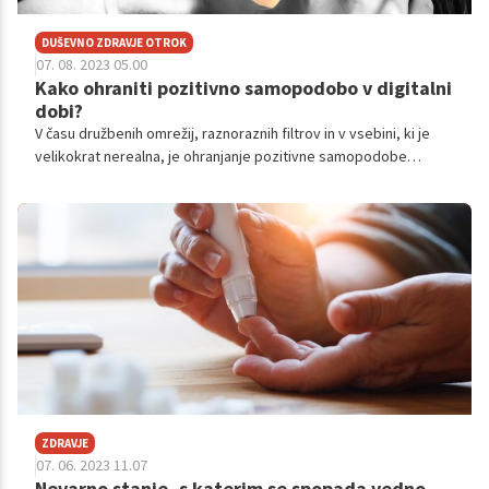
DUŠEVNO ZDRAVJE OTROK
07. 08. 2023 05.00
Kako ohraniti pozitivno samopodobo v digitalni
dobi?
V času družbenih omrežij, raznoraznih filtrov in v vsebini, ki je
velikokrat nerealna, je ohranjanje pozitivne samopodobe
postalo vse pomembnejše za naše duševno zdravje.
ZDRAVJE
07. 06. 2023 11.07
Nevarno stanje, s katerim se spopada vedno