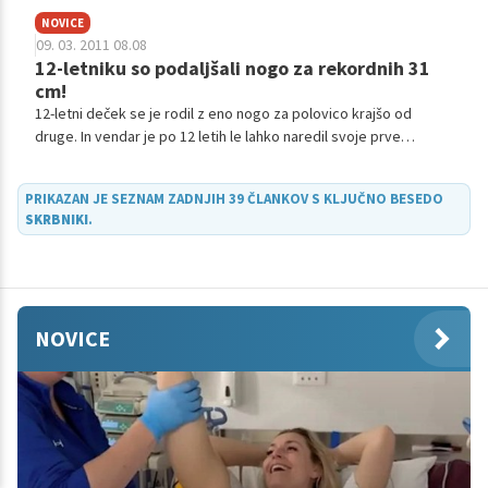
NOVICE
09. 03. 2011 08.08
12-letniku so podaljšali nogo za rekordnih 31
cm!
12-letni deček se je rodil z eno nogo za polovico krajšo od
druge. In vendar je po 12 letih le lahko naredil svoje prve
korake, saj so mu zdravniki krajšo nogo raztegnili za neverjetnih
31 centimetrov!
PRIKAZAN JE SEZNAM ZADNJIH 39 ČLANKOV S KLJUČNO BESEDO
SKRBNIKI
.
NOVICE