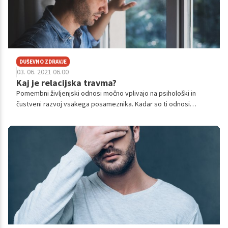
DUŠEVNO ZDRAVJE
03. 06. 2021 06.00
Kaj je relacijska travma?
Pomembni življenjski odnosi močno vplivajo na psihološki in
čustveni razvoj vsakega posameznika. Kadar so ti odnosi
nefunkcionalni, nezanesljivi ali so celo vir nasilja, lahko pustijo
rane, ki se težko zacelijo. To velja zlasti za relacijsko travmo, ki
nastane zaradi preteklih zlorab ali zanemarjanja in trajno
škoduje samopodobi ter ustvarjanju uspešnih in trajnih povezav
z drugimi. Osebam z izkušnjo relacijske travme se uspešni
odnosi pogosto zdijo nedosegljivi zaradi nezaupanja, strahu
pred intimo in splošne negotovosti.