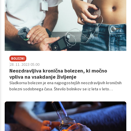
BOLEZNI
28. 11. 2023 05.00
Neozdravljiva kronična bolezen, ki močno
vpliva na vsakdanje življenje
Sladkorna bolezen je ena najpogostejših neozdravljivih kroničnih
bolezni sodobnega časa. Število bolnikov se iz leta v leto
zvišuje, potrjena diagnoza pa močno vpliva na vsakodnevno
življenje bolnika, saj poleg predpisanih zdravil zahteva
prilagoditve življenjskega sloga in redno merjenje krvnega
sladkorja. V nadaljevanju zato razkrivamo, kako si lahko
sladkorni bolniki kar najbolj olajšate življenje.