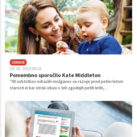
socialna pedagoginja, geštalt izkustvena družinska terapevtka
in psihoterapevtka Tina Korošec.
ZDRAVJE
20. 05. 2019 09.18
Pomembno sporočilo Kate Middleton
''90 odstotkov odraslih možganov se razvije pred petim letom
starosti in kar otrok izkusi v teh zgodnjih petih letih,
neposredno vpliva na to, kako se možgani razvijejo,'' je na
Instagram profilu KensigtonRoyal sporočila Kate Middleton in
objavila fotografije svoje družine, ki je preživela nekaj lepih
trenutkov v naravi.