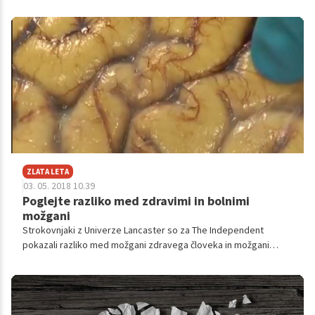
tudi na zobeh, me zanima ali zobozdravnik to takoj opazi in v
kašni meri ima prav...
ZLATA LETA
03. 05. 2018 10.39
Poglejte razliko med zdravimi in bolnimi
možgani
Strokovnjaki z Univerze Lancaster so za The Independent
pokazali razliko med možgani zdravega človeka in možgani
človeka z Alzheimerjevo boleznijo. Gre za bolezen sodobnega
časa, s katero se spopada vse več ljudi. Prav zato je
pomembno, da jo čim bolje razumemo.