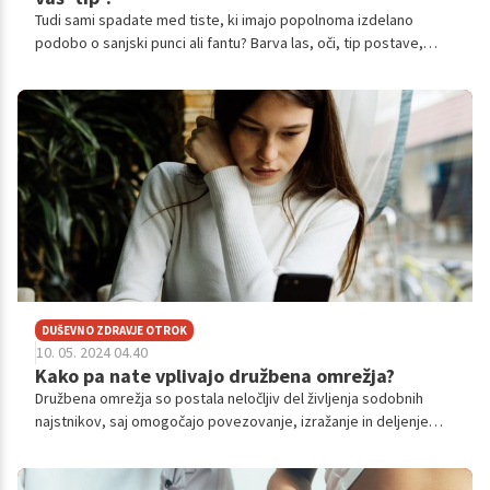
Tudi sami spadate med tiste, ki imajo popolnoma izdelano
podobo o sanjski punci ali fantu? Barva las, oči, tip postave,
inteligenca in morda še vse ostalo? Če ste se našli v uvodu,
preberite članek in preverite, zakaj bi morda morali razmisliti,
da poskusite z nekom, ki morda ni vaš tip ...
DUŠEVNO ZDRAVJE OTROK
10. 05. 2024 04.40
Kako pa nate vplivajo družbena omrežja?
Družbena omrežja so postala neločljiv del življenja sodobnih
najstnikov, saj omogočajo povezovanje, izražanje in deljenje
vsebin. Vendar pa ima nenehna izpostavljenost družbenim
medijem lahko pomemben vpliv na samopodobo mladih.