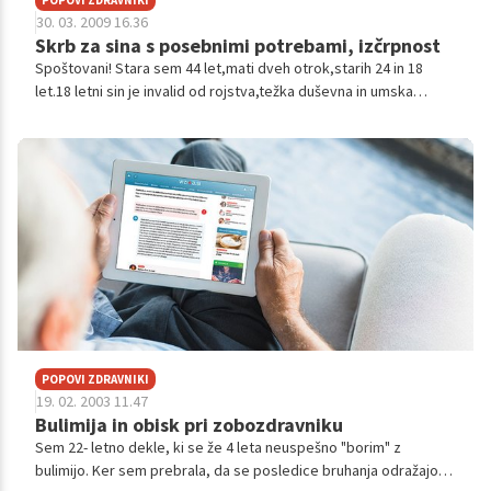
30. 03. 2009 16.36
Skrb za sina s posebnimi potrebami, izčrpnost
Spoštovani! Stara sem 44 let,mati dveh otrok,starih 24 in 18
let.18 letni sin je invalid od rojstva,težka duševna in umska
prizadetost,inkontinenčen,ne hodi in je na stopnji 2-letnega
otroka.Zadnjih ...
POPOVI ZDRAVNIKI
19. 02. 2003 11.47
Bulimija in obisk pri zobozdravniku
Sem 22- letno dekle, ki se že 4 leta neuspešno "borim" z
bulimijo. Ker sem prebrala, da se posledice bruhanja odražajo