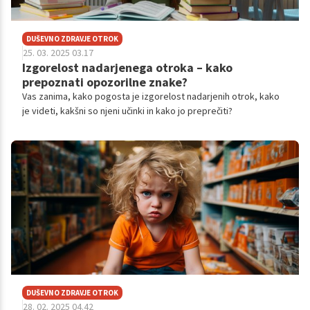
DUŠEVNO ZDRAVJE OTROK
25. 03. 2025 03.17
Izgorelost nadarjenega otroka – kako
prepoznati opozorilne znake?
Vas zanima, kako pogosta je izgorelost nadarjenih otrok, kako
je videti, kakšni so njeni učinki in kako jo preprečiti?
DUŠEVNO ZDRAVJE OTROK
28. 02. 2025 04.42