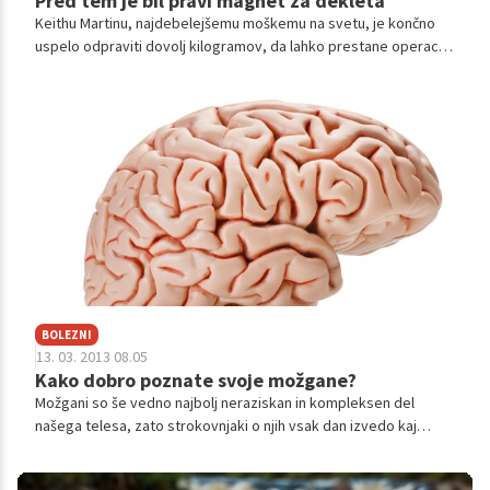
Pred tem je bil pravi magnet za dekleta
Keithu Martinu, najdebelejšemu moškemu na svetu, je končno
uspelo odpraviti dovolj kilogramov, da lahko prestane operacijo
za zmanjšanje telesne teže. Bo kmalu spet takšen zapeljivec,
kot pravi, da je bil nekoč?
BOLEZNI
13. 03. 2013 08.05
Kako dobro poznate svoje možgane?
Možgani so še vedno najbolj neraziskan in kompleksen del
našega telesa, zato strokovnjaki o njih vsak dan izvedo kaj
novega. A marsikaj je kljub vsemu že razkrito. Več o tem nam je
ob tednu možganov, ki se je začel pri nas in po svetu, povedala