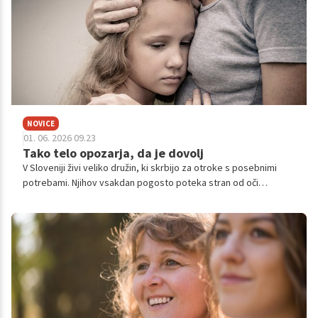
NOVICE
01. 06. 2026 09.23
Tako telo opozarja, da je dovolj
V Sloveniji živi veliko družin, ki skrbijo za otroke s posebnimi
potrebami. Njihov vsakdan pogosto poteka stran od oči
javnosti, zaznamujejo ga številne terapije, stalno prilagajanje,
neprespane noči in nenehna skrb. Ob vsem tem pa ostaja
pogosto spregledan še en pomemben vidik: velika obremenitev
neformalnih skrbnikov, torej staršev, sorodnikov ali bližnjih, ki
večino skrbi prevzamejo brez sistemske podpore.