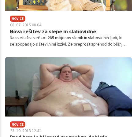
NOVICE
08. 07. 2015 08.04
Nova rešitev za slepe in slabovidne
Na svetu živi več kot 285 milijonov slepih in slabovidnih ljudi, ki
se spopadajo s številnimi izzivi. Že preprost sprehod do bližnje
trgovine ali obisk kavarne je zanje lahko problematičen. Da temu
ne bi bilo več tako, so izumili posebno navigacijo, ki pomaga
usmerjati slepe in slabovidne in lahko celo prepozna predmete
v okolici.
NOVICE
23. 10. 2013 12.41