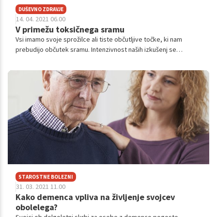
DUŠEVNO ZDRAVJE
14. 04. 2021 06.00
V primežu toksičnega sramu
Vsi imamo svoje sprožilce ali tiste občutljive točke, ki nam
prebudijo občutek sramu. Intenzivnost naših izkušenj se
spreminja glede na predhodne življenjske izkušnje, kulturna
prepričanja, osebnost in moč dogodka, ob katerem smo izkusili
sram. A za razliko od običajnega sramu se toksični sram ’obesi’
na našo samopodobo in močno vpliva na naše življenje.
STAROSTNE BOLEZNI
31. 03. 2021 11.00
Kako demenca vpliva na življenje svojcev
obolelega?