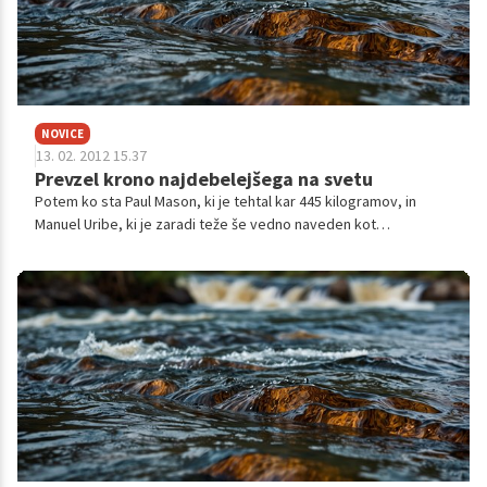
NOVICE
13. 02. 2012 15.37
Prevzel krono najdebelejšega na svetu
Potem ko sta Paul Mason, ki je tehtal kar 445 kilogramov, in
Manuel Uribe, ki je zaradi teže še vedno naveden kot
Guinnessov rekorder, zaradi zdravstvenih težav drastično
shujšala, je krono uradno najdebelejšega človeka na svetu s 370
kilogrami prevzel 42-letni Keith Martin.