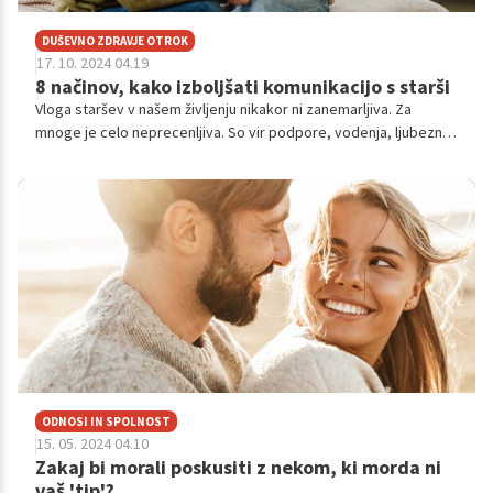
DUŠEVNO ZDRAVJE OTROK
17. 10. 2024 04.19
8 načinov, kako izboljšati komunikacijo s starši
Vloga staršev v našem življenju nikakor ni zanemarljiva. Za
mnoge je celo neprecenljiva. So vir podpore, vodenja, ljubezni,
pa vendar vemo, da se pogosto ravno v najstniških letih
dogajajo težave pri vzpostavljanju odnosov prav z njimi.
ODNOSI IN SPOLNOST
15. 05. 2024 04.10
Zakaj bi morali poskusiti z nekom, ki morda ni
vaš 'tip'?