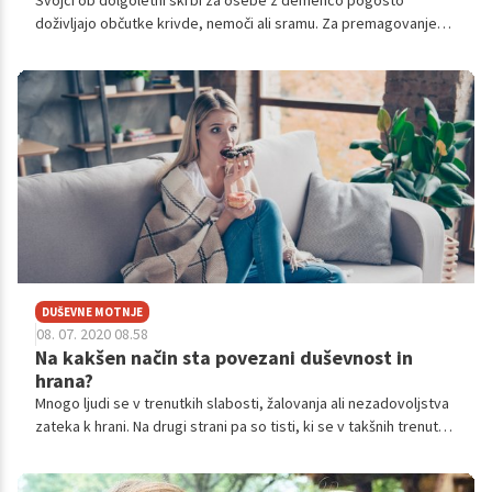
Svojci ob dolgoletni skrbi za osebe z demenco pogosto
doživljajo občutke krivde, nemoči ali sramu. Za premagovanje
negativnih občutij, ki sčasoma lahko vodijo v izgorelost, je nujno
potrebno, da se svojci ves čas informirajo o bolezni in oblikah
pomoči v skupnosti.
DUŠEVNE MOTNJE
08. 07. 2020 08.58
Na kakšen način sta povezani duševnost in
hrana?
Mnogo ljudi se v trenutkih slabosti, žalovanja ali nezadovoljstva
zateka k hrani. Na drugi strani pa so tisti, ki se v takšnih trenutkih
hrani izogibajo. Ne ena ne druga skrajnost nista zdravi za naše
fizično in duševno zdravje. Več o tem nam je v intervjuju razkrila