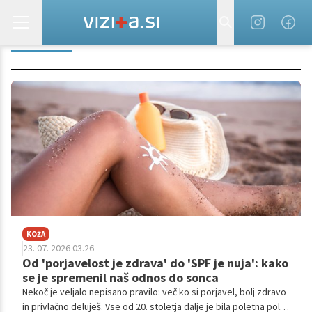
STROKA
KOŽA
23. 07. 2026 03.26
Od 'porjavelost je zdrava' do 'SPF je nuja': kako
se je spremenil naš odnos do sonca
Nekoč je veljalo nepisano pravilo: več ko si porjavel, bolj zdravo
in privlačno deluješ. Vse od 20. stoletja dalje je bila poletna polt