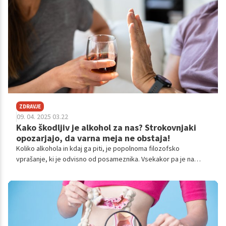
ZDRAVJE
09. 04. 2025 03.22
Kako škodljiv je alkohol za nas? Strokovnjaki
opozarjajo, da varna meja ne obstaja!
Koliko alkohola in kdaj ga piti, je popolnoma filozofsko
vprašanje, ki je odvisno od posameznika. Vsekakor pa je na
drugi strani stroka, ki poudarja tisto, kar ljudje radi izpodbijamo
– varne meje pitja alkohola ni.