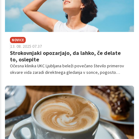
NOVICE
13. 08. 2025 07.37
Strokovnjaki opozarjajo, da lahko, če delate
to, oslepite
Očesna klinika UKC Ljubljana beleži povečano število primerov
okvare vida zaradi direktnega gledanja v sonce, pogosto
povezano s solarno jogo. Medicinska stroka odločno odsvetuje
takšne prakse, saj lahko povzročijo trajno poškodbo vida, znano
kot solarna makulopatija, kar lahko vodi v slepoto.