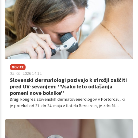
NOVICE
25. 05. 2026 14.12
Slovenski dermatologi pozivajo k strožji zaščiti
pred UV-sevanjem: ''Vsako leto odlašanja
pomeni nove bolnike''
Drugi kongres slovenskih dermatovenerologov v Portorožu, ki
je potekal od 21. do 24. maja v Hotelu Bernardin, je združil
strokovnjake, ki opozarjajo na nujnost preventive pri kožnem
raku ter potrebo po strožjem urejanju zaščite delavcev na
prostem pred nevarnim ultravijoličnim sevanjem. Zaradi
velikega števila tujih udeležencev je celoten program potekal v