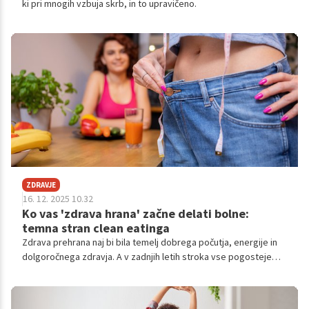
ki pri mnogih vzbuja skrb, in to upravičeno.
ZDRAVJE
16. 12. 2025 10.32
Ko vas 'zdrava hrana' začne delati bolne:
temna stran clean eatinga
Zdrava prehrana naj bi bila temelj dobrega počutja, energije in
dolgoročnega zdravja. A v zadnjih letih stroka vse pogosteje
opozarja na paradoks: ljudje, ki se prehranjujejo 'zelo zdravo',
pogosto poročajo o prebavnih težavah, kronični utrujenosti,
hormonskih nihanjih in celo tesnobi.