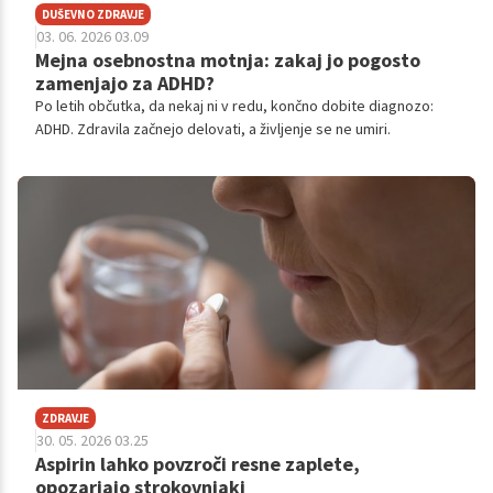
DUŠEVNO ZDRAVJE
03. 06. 2026 03.09
Mejna osebnostna motnja: zakaj jo pogosto
zamenjajo za ADHD?
Po letih občutka, da nekaj ni v redu, končno dobite diagnozo:
ADHD. Zdravila začnejo delovati, a življenje se ne umiri.
ZDRAVJE
30. 05. 2026 03.25
Aspirin lahko povzroči resne zaplete,
opozarjajo strokovnjaki