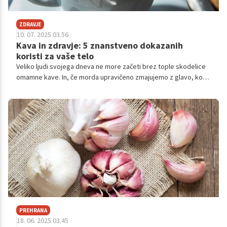
ZDRAVJE
10. 07. 2025 03.56
Kava in zdravje: 5 znanstveno dokazanih
koristi za vaše telo
Veliko ljudi svojega dneva ne more začeti brez tople skodelice
omamne kave. In, če morda upravičeno zmajujemo z glavo, ko
naš prijatelj pije že svojo peto dnevno skodelico kave, saj z njo
ne gre pretiravati, pa ne smemo zanemariti številnih pozitivnih
učinkov tega toplega napitka na naše telo – seveda v normalnih
količinah.
PREHRANA
18. 06. 2025 03.45