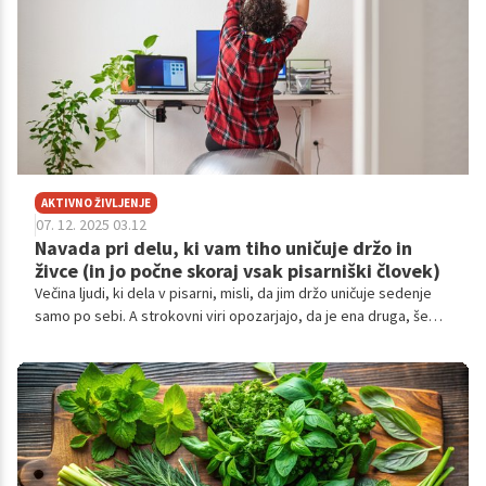
AKTIVNO ŽIVLJENJE
07. 12. 2025 03.12
Navada pri delu, ki vam tiho uničuje držo in
živce (in jo počne skoraj vsak pisarniški človek)
Večina ljudi, ki dela v pisarni, misli, da jim držo uničuje sedenje
samo po sebi. A strokovni viri opozarjajo, da je ena druga, še
bolj škodljiva navada tista, ki iz dneva v dan napada hrbtenico,
živčni sistem in koncentracijo.