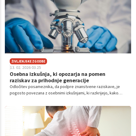
ŽIVLJENJSKE ZGODBE
13. 02. 2026 03.25
Osebna izkušnja, ki opozarja na pomen
raziskav za prihodnje generacije
Odločitev posameznika, da podpre znanstvene raziskave, je
pogosto povezana z osebnimi izkušnjami, ki razkrijejo, kako
pomemben je razvoj medicine za prihodnost.