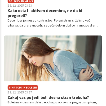
AKTIVNO ŽIVLJENJE
19. 12. 2025 03.53
Kako ostati aktiven decembra, ne da bi
pregoreli?
December je mesec kontrastov. Po eni strani si želimo več
gibanja, da bi uravnotežili sedeče delo in obilico hrane, po drugi
strani pa nas realnost kratkih dni, pomanjkanja energije in
povečanega stresa hitro pripelje do izčrpanosti.
SIMPTOMI IN BOLEZNI
18. 12. 2025 03.27
Zakaj vas po jedi boli desna stran trebuha?
Bolečina v desnem delu trebuha po obroku je pogost simptom,