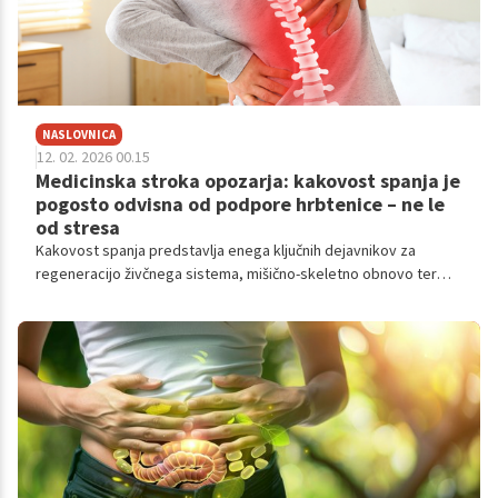
NASLOVNICA
12. 02. 2026 00.15
Medicinska stroka opozarja: kakovost spanja je
pogosto odvisna od podpore hrbtenice – ne le
od stresa
Kakovost spanja predstavlja enega ključnih dejavnikov za
regeneracijo živčnega sistema, mišično-skeletno obnovo ter
splošno dnevno funkcionalnost. V zadnjih letih strokovna
literatura vse bolj poudarja, da na spanec ne vplivajo zgolj
psihološki dejavniki, temveč tudi biomehanske značilnosti
spalne podlage. Neustrezna vzmetnica lahko povzroči
nepravilno poravnavo hrbtenice, povečano mišično aktivacijo
med spanjem, kontaktne tlačne obremenitve ter fragmentacijo
spalnih faz. Prispevek obravnava klinično relevantne vidike
izbire vzmetnice in predstavlja sodoben ergonomski pristop,
kot ga uteleša model Ergorest Axis.