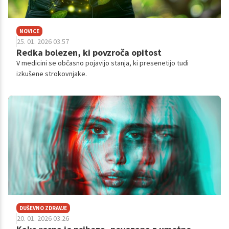
NOVICE
25. 01. 2026 03.57
Redka bolezen, ki povzroča opitost
V medicini se občasno pojavijo stanja, ki presenetijo tudi
izkušene strokovnjake.
DUŠEVNO ZDRAVJE
20. 01. 2026 03.26