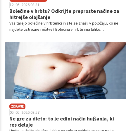
12. 05. 2026 03.31
Bolečine v hrbtu? Odkrijte preproste načine za
hitrejše olajšanje
Vas tarejo bolečine v hrbtenici in ste se znašli v položaju, ko ne
najdete ustrezne rešitve? Bolečina v hrbtu ima lahko
raznovrstne vzroke, vendar za vsako težavo in spremljajoče
simptome obstajajo ustrezni terapevtski pristopi. Uspešnost
obravnave je vselej pogojena s simptomatiko in izvorom težav,
zato vam v nadaljevanju predstavljamo najpogostejše vzroke in
potencialne rešitve.
ZDRAVJE
05. 05. 2026 03.57
Ne gre za dieto: to je edini način hujšanja, ki
res deluje
Ljudje, ki želijo shujšati, lahko na spletu najdejo minsko polje