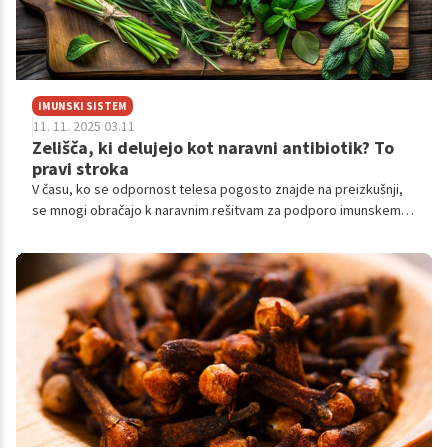
IMUNSKI SISTEM
11. 11. 2025 03.11
Zelišča, ki delujejo kot naravni antibiotik? To
pravi stroka
V času, ko se odpornost telesa pogosto znajde na preizkušnji,
se mnogi obračajo k naravnim rešitvam za podporo imunskemu
sistemu.