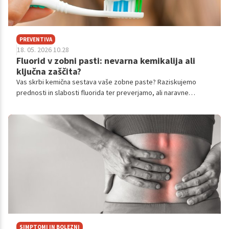
PREVENTIVA
18. 05. 2026 10.28
Fluorid v zobni pasti: nevarna kemikalija ali
ključna zaščita?
Vas skrbi kemična sestava vaše zobne paste? Raziskujemo
prednosti in slabosti fluorida ter preverjamo, ali naravne
sestavine res nudijo dovolj zaščite.
SIMPTOMI IN BOLEZNI