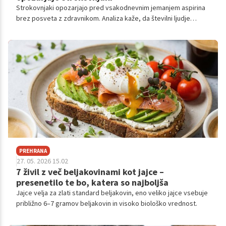
Strokovnjaki opozarjajo pred vsakodnevnim jemanjem aspirina
brez posveta z zdravnikom. Analiza kaže, da številni ljudje
jemljejo aspirin za preprečevanje srčnih bolezni in kapi, kar pa ni
vedno upravičeno. Nujen je pogovor z zdravnikom o tveganjih in
koristih.
PREHRANA
27. 05. 2026 15.02
7 živil z več beljakovinami kot jajce –
presenetilo te bo, katera so najboljša
Jajce velja za zlati standard beljakovin, eno veliko jajce vsebuje
približno 6–7 gramov beljakovin in visoko biološko vrednost.