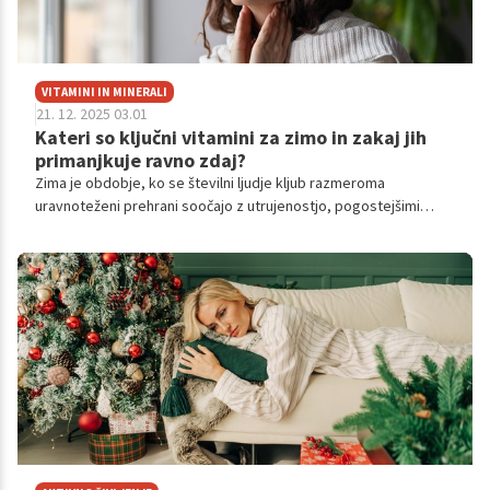
VITAMINI IN MINERALI
21. 12. 2025 03.01
Kateri so ključni vitamini za zimo in zakaj jih
primanjkuje ravno zdaj?
Zima je obdobje, ko se številni ljudje kljub razmeroma
uravnoteženi prehrani soočajo z utrujenostjo, pogostejšimi
okužbami, slabšim razpoloženjem in upadom energije.