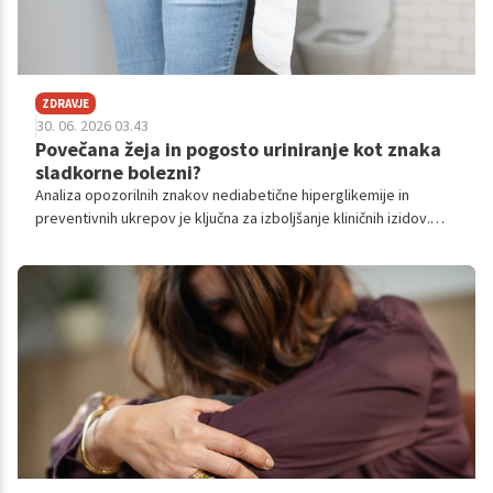
ZDRAVJE
30. 06. 2026 03.43
Povečana žeja in pogosto uriniranje kot znaka
sladkorne bolezni?
Analiza opozorilnih znakov nediabetične hiperglikemije in
preventivnih ukrepov je ključna za izboljšanje kliničnih izidov.
Strokovnjaki poudarjajo pomen prepoznavanja povečane žeje in
pogostega uriniranja kot zgodnjih indikatorjev presnovnih
motenj in poudarjajo pomembnost zgodnje medicinske
obravnave.