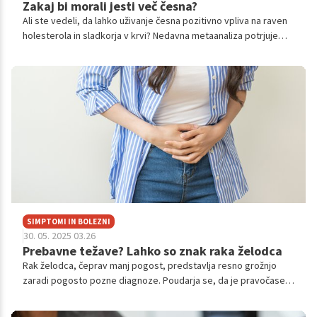
Zakaj bi morali jesti več česna?
Ali ste vedeli, da lahko uživanje česna pozitivno vpliva na raven
holesterola in sladkorja v krvi? Nedavna metaanaliza potrjuje
koristi česna, ki vključujejo znižanje LDL-holesterola in izboljšanje
nadzora nad sladkorjem v krvi. Raziskava poudarja
pomembnost vključitve česna v vašo prehrano za splošno dobro
počutje.
SIMPTOMI IN BOLEZNI
30. 05. 2025 03.26
Prebavne težave? Lahko so znak raka želodca
Rak želodca, čeprav manj pogost, predstavlja resno grožnjo
zaradi pogosto pozne diagnoze. Poudarja se, da je pravočasen
obisk zdravnika ključnega pomena za boljše možnosti
zdravljenja.