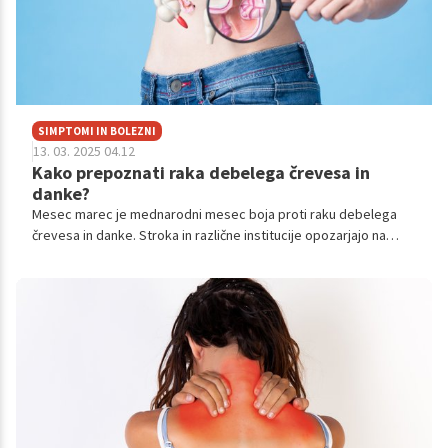
SIMPTOMI IN BOLEZNI
13. 03. 2025 04.12
Kako prepoznati raka debelega črevesa in
danke?
Mesec marec je mednarodni mesec boja proti raku debelega
črevesa in danke. Stroka in različne institucije opozarjajo na
pomen preprečevanja in zgodnjega odkrivanja bolezni. Rak
debelega črevesa in danke je 4. najpogostejši rak pri ženskah in
moških, piše Nacionalni inštitut Slovenije, a ga je mogoče ob
zgodnjem odkrivanju popolnoma preprečiti. Kaj je ključno za
preventivo, kaj pomaga pri zgodnjemu odkrivanju bolezni in
navsezadnje, kako lahko prepoznamo znake te bolezni?