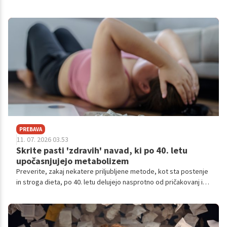
simbol dopusta, dobrega počutja in celo družbenega statusa.
PREBAVA
11. 07. 2026 03.53
Skrite pasti 'zdravih' navad, ki po 40. letu
upočasnjujejo metabolizem
Preverite, zakaj nekatere priljubljene metode, kot sta postenje
in stroga dieta, po 40. letu delujejo nasprotno od pričakovanj in
upočasnjujejo porabo kalorij.