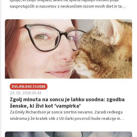
nasprotujočih si nasvetov z neskončnim nizom novih diet in tako
imenovanih vdorov. Spletna stran NHS priporoča sedem stvari,
ki bi jih morali narediti, če poskušate shujšati - in štiri stvari, ki se
jim morate izogibati.
ŽIVLJENJSKE ZGODBE
23. 02. 2026 03.43
Zgolj minuta na soncu je lahko usodna: zgodba
ženske, ki živi kot 'vampirka'
Za Emily Richardson je sonce smrtno nevarno. Zaradi redkega
sindroma ji že kratek stik z UV-žarki povzroči hude reakcije in
ogrozi življenje.