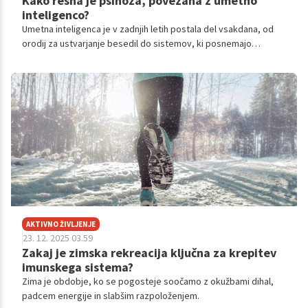
Kako resna je psihoza, povezana z umetno
inteligenco?
Umetna inteligenca je v zadnjih letih postala del vsakdana, od
orodij za ustvarjanje besedil do sistemov, ki posnemajo
čustveno odzivnost. Zaradi svoje dostopnosti in navidezne
topline se številni posamezniki zatekajo k takim sistemom po
podporo ali razlago svojih stisk.
AKTIVNO ŽIVLJENJE
23. 12. 2025 03.59
Zakaj je zimska rekreacija ključna za krepitev
imunskega sistema?
Zima je obdobje, ko se pogosteje soočamo z okužbami dihal,
padcem energije in slabšim razpoloženjem.