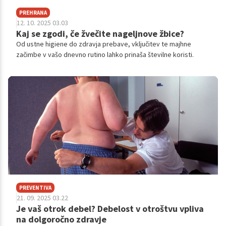
PREHRANA
12. 10. 2025 03.03
Kaj se zgodi, če žvečite nageljnove žbice?
Od ustne higiene do zdravja prebave, vključitev te majhne
začimbe v vašo dnevno rutino lahko prinaša številne koristi.
PREVENTIVA
21. 09. 2025 03.22
Je vaš otrok debel? Debelost v otroštvu vpliva
na dolgoročno zdravje