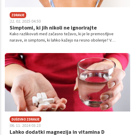
ZDRAVJE
22. 02. 2025 04.50
Simptomi, ki jih nikoli ne ignorirajte
Kako razlikovati med začasno težavo, ki je le premostljive
narave, in simptomi, ki lahko kažejo na resno obolenje? V
nadaljevanju predstavljamo 5 simptomov, ki jih ne bi smeli
ignorirati.
DUŠEVNO ZDRAVJE
06. 11. 2024 03.23
Lahko dodatki magnezija in vitamina D