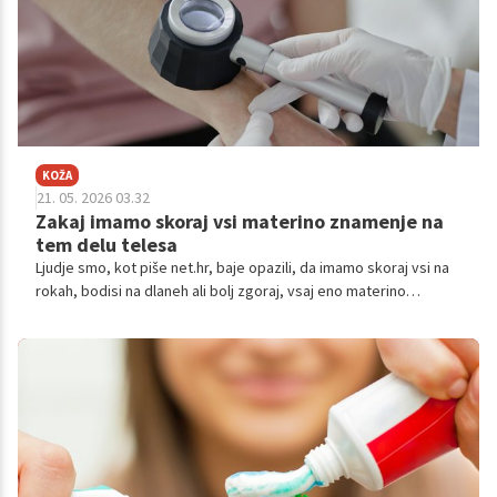
angleščini.
KOŽA
21. 05. 2026 03.32
Zakaj imamo skoraj vsi materino znamenje na
tem delu telesa
Ljudje smo, kot piše net.hr, baje opazili, da imamo skoraj vsi na
rokah, bodisi na dlaneh ali bolj zgoraj, vsaj eno materino
znamenje. Zakaj se znamenje tako rado pojavi na tem predelu
telesa? Razlog je zelo preprost.