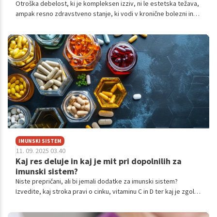
Otroška debelost, ki je kompleksen izziv, ni le estetska težava,
ampak resno zdravstveno stanje, ki vodi v kronične bolezni in
duševne stiske. Njen boj zahteva celosten družinski pristop, ki
zajema prehrano, aktivnost in spopadanje s stresom.
IMUNSKI SISTEM
11. 09. 2025 03.40
Kaj res deluje in kaj je mit pri dopolnilih za
imunski sistem?
Niste prepričani, ali bi jemali dodatke za imunski sistem?
Izvedite, kaj stroka pravi o cinku, vitaminu C in D ter kaj je zgolj
mit. Odkrijte, kdaj so dodatki resnično koristni in kdaj je bolje
staviti na naravne strategije za krepitev odpornosti.