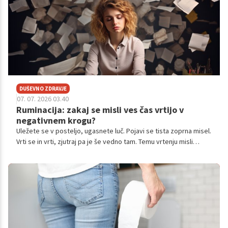
DUŠEVNO ZDRAVJE
07. 07. 2026 03.40
Ruminacija: zakaj se misli ves čas vrtijo v
negativnem krogu?
Uležete se v posteljo, ugasnete luč. Pojavi se tista zoprna misel.
Vrti se in vrti, zjutraj pa je še vedno tam. Temu vrtenju misli
stroka pravi ruminacija.