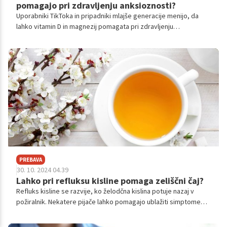
pomagajo pri zdravljenju anksioznosti?
Uporabniki TikToka in pripadniki mlajše generacije menijo, da
lahko vitamin D in magnezij pomagata pri zdravljenju
anksioznosti. Je temu res tako? Poglejmo si, kaj pravi stroka.
PREBAVA
30. 10. 2024 04.39
Lahko pri refluksu kisline pomaga zeliščni čaj?
Refluks kisline se razvije, ko želodčna kislina potuje nazaj v
požiralnik. Nekatere pijače lahko pomagajo ublažiti simptome
refluksa kisline, druge pijače in hrana pa jih lahko poslabšajo.