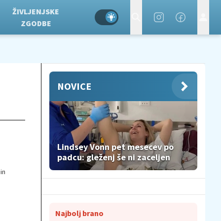
ŽIVLJENJSKE
ZGODBE
NOVICE
Lindsey Vonn pet mesecev po
padcu: gleženj še ni zaceljen
in
Najbolj brano