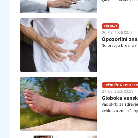
"normalen del življe
PREBAVA
26. 07. 2026 03.10
Opozorilni zna
Ne pravijo brez razl
SRČNO ŽILNE BOLEZN
24. 07. 2026 03.59
Globoka venska
Vas skrbi za zdravj
veliko za zmanjšanj