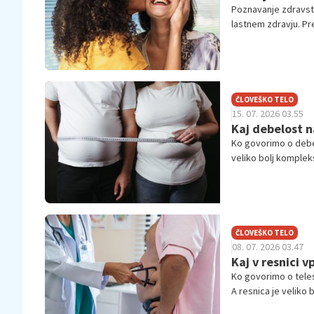
Poznavanje zdravst
lastnem zdravju. Pr
preprečili ali pravo
ČLOVEŠKO TELO
15. 07. 2026 03.55
Kaj debelost n
Ko govorimo o debel
veliko bolj komplek
delovanje celotnega
se počutimo čez da
ČLOVEŠKO TELO
08. 07. 2026 03.47
Kaj v resnici v
Ko govorimo o telesn
A resnica je veliko
vpliva preplet biolo