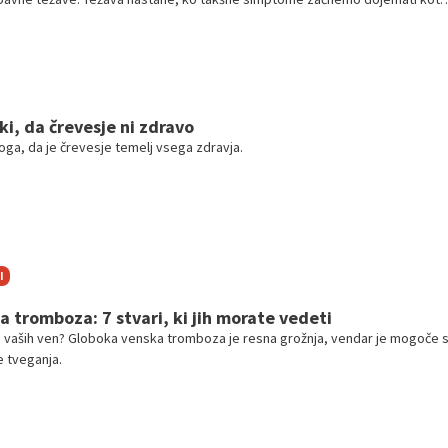
nja" in jih preprosto ignoriramo.
ki, da črevesje ni zdravo
oga, da je črevesje temelj vsega zdravja.
I
 tromboza: 7 stvari, ki jih morate vedeti
e vaših ven? Globoka venska tromboza je resna grožnja, vendar je mogoče st
e tveganja.