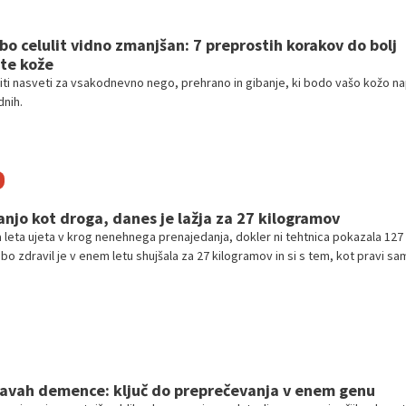
bo celulit vidno zmanjšan: 7 preprostih korakov do bolj
te kože
viti nasveti za vsakodnevno nego, prehrano in gibanje, ki bodo vašo kožo nap
dnih.
zanjo kot droga, danes je lažja za 27 kilogramov
ila leta ujeta v krog nenehnega prenajedanja, dokler ni tehtnica pokazala 127
o zdravil je v enem letu shujšala za 27 kilogramov in si s tem, kot pravi sa
kakovost vsakdanjega življenja.
kavah demence: ključ do preprečevanja v enem genu