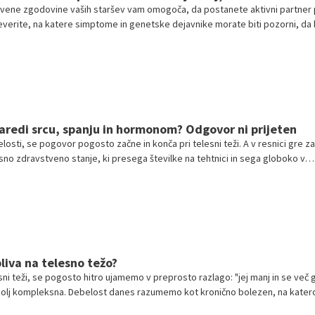
vene zgodovine vaših staršev vam omogoča, da postanete aktivni partner 
everite, na katere simptome in genetske dejavnike morate biti pozorni, da 
časno zdravili morebitne težave.
aredi srcu, spanju in hormonom? Odgovor ni prijeten
osti, se pogovor pogosto začne in konča pri telesni teži. A v resnici gre za
sno zdravstveno stanje, ki presega številke na tehtnici in sega globoko v
 telesa. Debelost vpliva na srce, presnovo, hormone, spanec in celo na to
n.
pliva na telesno težo?
i teži, se pogosto hitro ujamemo v preprosto razlago: "jej manj in se več gi
 bolj kompleksna. Debelost danes razumemo kot kronično bolezen, na kater
ških, psiholoških, genetskih in okoljskih dejavnikov, ne zgolj osebna izbira al