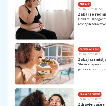
ZDRAVJE
22. 07. 2026 03.50
Zakaj se redim
Odkrijte 10 pogosti
resnejših zdravstven
ČLOVEŠKO TELO
22. 07. 2026 03.15
Zakaj razmišlj
Ste že kdaj imeli ob
jedli za kosilo. Pop
hrana zavzema več pr
ŽENSKO ZDRAVJE
19. 07. 2026 03.23
Zdravje vaše ma