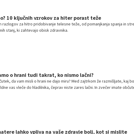
o? 10 ključnih vzrokov za hiter porast teže
h razlogov za hitro pridobivanje telesne teže, od pomanjkanja spanja in str
ih stanj, ki zahtevajo obisk zdravnika.
amo o hrani tudi takrat, ko nismo lačni?
čutek, da vam misli o hrani ne dajo miru? Med zajtrkom že razmišljate, kaj b
oldne vas vleče do hladilnika, čeprav niste zares lačni. In zvečer imate občut
ostora v vaših mislih, kot bi si želeli.
tere lahko vpliva na vaše zdravje bolj, kot si mislite