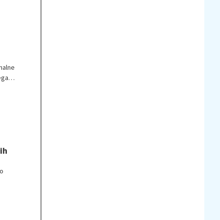
nalne
ega
ih
no