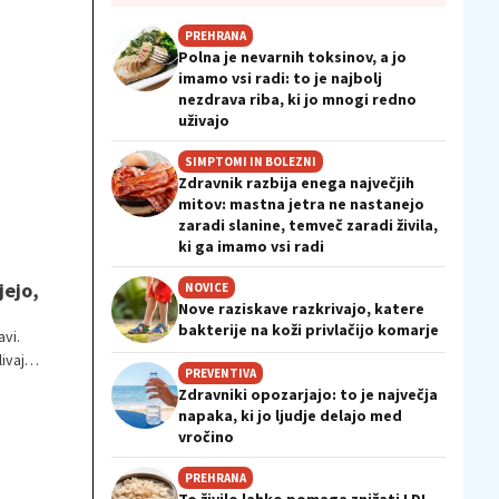
PREHRANA
Polna je nevarnih toksinov, a jo
imamo vsi radi: to je najbolj
nezdrava riba, ki jo mnogi redno
uživajo
SIMPTOMI IN BOLEZNI
Zdravnik razbija enega največjih
mitov: mastna jetra ne nastanejo
zaradi slanine, temveč zaradi živila,
ki ga imamo vsi radi
jejo,
NOVICE
Nove raziskave razkrivajo, katere
bakterije na koži privlačijo komarje
vi.
livajo
PREVENTIVA
Zdravniki opozarjajo: to je največja
napaka, ki jo ljudje delajo med
vročino
PREHRANA