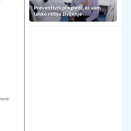
Preventivni pregledi, ki vam
lahko rešijo življenje
oriti