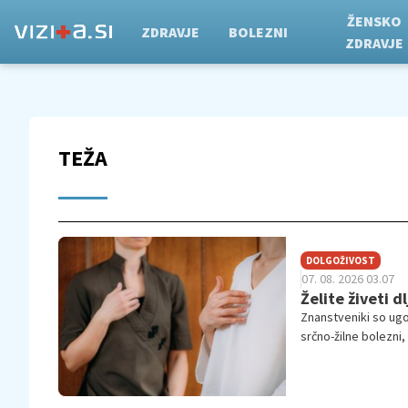
ŽENSKO
ZDRAVJE
BOLEZNI
ZDRAVJE
TEŽA
DOLGOŽIVOST
07. 08. 2026 03.07
Želite živeti d
Znanstveniki so ugo
srčno-žilne bolezni,