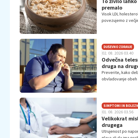
To živilo lahko
premalo
Visok LDL holestero
povezujemo z večjim
DUŠEVNO ZDRAVJE
02. 08. 2026 03.40
Odvečna telesn
druga na drug
Preverite, kako deb
obvladovanje obeh 
SIMPTOMI IN BOLEZN
01. 08. 2026 03.56
Velikokrat mis
drugega
Utrujenost po napor
glava ali da ima p