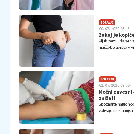
disciplina.
ZDRAVJE
06. 07. 2026 03.48
Zakaj je kopič
Kljub temu, da se 
maščobe uvršča v viš
združenja za srce.
BOLEZNI
02. 07. 2026 03.26
Močni zavezniki
znižati
Spoznajte najučinko
vplivajo na zmanjš