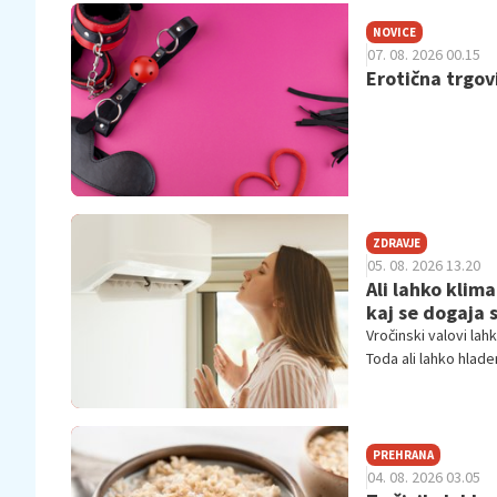
NOVICE
07. 08. 2026 00.15
Erotična trgovi
ZDRAVJE
05. 08. 2026 13.20
Ali lahko klim
kaj se dogaja 
Vročinski valovi la
Toda ali lahko hlade
tudi na krvni tlak?
PREHRANA
04. 08. 2026 03.05