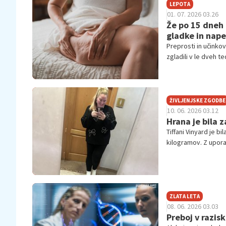
LEPOTA
01. 07. 2026 03.26
Že po 15 dneh 
gladke in nape
Preprosti in učinko
zgladili v le dveh te
ŽIVLJENJSKE ZGODBE
10. 06. 2026 03.12
Hrana je bila 
Tiffani Vinyard je b
kilogramov. Z uporab
izrazito izboljšala 
ZLATA LETA
08. 06. 2026 03.03
Preboj v razis