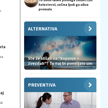
To živilo lahko pomaga znižati LDL
holesterol, večina ljudi ga uživa
premalo
n
ALTERNATIVA
ata
 za
Ste že slišali za "kopanje v
zvezdah"? To naj bi pomirjalo um
PREVENTIVA
aj
li