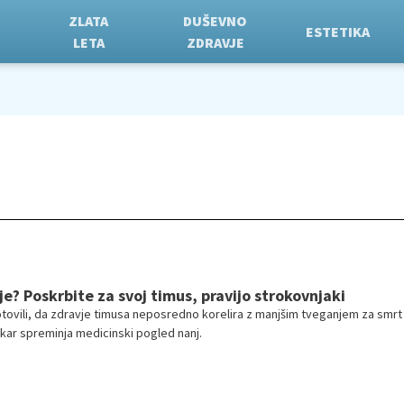
ZLATA
DUŠEVNO
ESTETIKA
LETA
ZDRAVJE
lje? Poskrbite za svoj timus, pravijo strokovnjaki
tovili, da zdravje timusa neposredno korelira z manjšim tveganjem za smrt 
 kar spreminja medicinski pogled nanj.