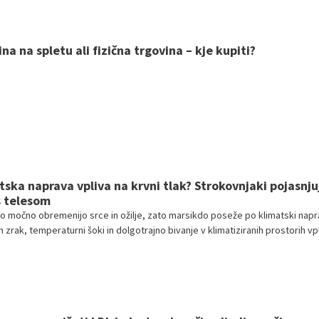
na na spletu ali fizična trgovina – kje kupiti?
atska naprava vpliva na krvni tlak? Strokovnjaki pojasnju
s telesom
hko močno obremenijo srce in ožilje, zato marsikdo poseže po klimatski napra
n zrak, temperaturni šoki in dolgotrajno bivanje v klimatiziranih prostorih vp