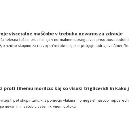
enje visceralne maščobe v trebuhu nevarno za zdravje
vaša telesna teža morda nahaja v normalnem obsegu, vas prisotnost abdomi
jo rizično skupino za razvoj srčnih obolenj, kar potrjuje tudi izjava Amerišk
 proti tihemu morilcu: kaj so visoki trigliceridi in kako j
vitejših pet skupin živil, ki s pomočjo vlaknin in omega-3 maščob neposred
anje nevarnih maščob v vašem krvnem obtoku.