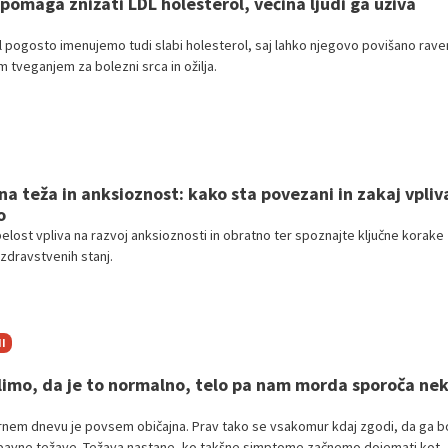
 pomaga znižati LDL holesterol, večina ljudi ga uživa
l pogosto imenujemo tudi slabi holesterol, saj lahko njegovo povišano rave
 tveganjem za bolezni srca in ožilja.
a teža in anksioznost: kako sta povezani in zakaj vpliv
o
elost vpliva na razvoj anksioznosti in obratno ter spoznajte ključne korake
zdravstvenih stanj.
I
limo, da je to normalno, telo pa nam morda sporoča nek
nem dnevu je povsem običajna. Prav tako se vsakomur kdaj zgodi, da ga bo
rebavne težave. Težava nastane, ko takšne simptome začnemo dojemati kot