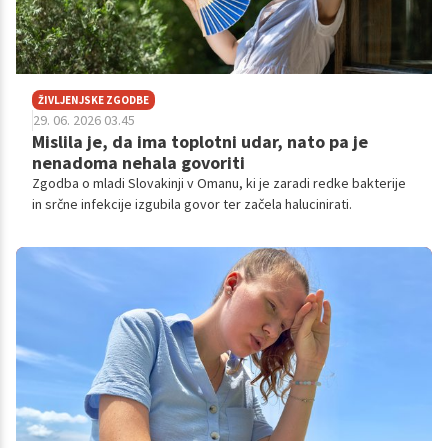
ŽIVLJENJSKE ZGODBE
29. 06. 2026 03.45
Mislila je, da ima toplotni udar, nato pa je
nenadoma nehala govoriti
Zgodba o mladi Slovakinji v Omanu, ki je zaradi redke bakterije
in srčne infekcije izgubila govor ter začela halucinirati.