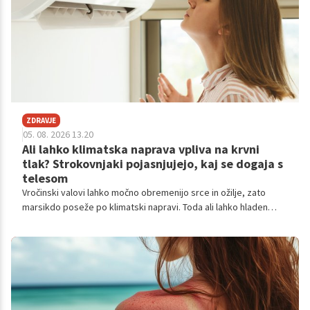
ZDRAVJE
05. 08. 2026 13.20
Ali lahko klimatska naprava vpliva na krvni
tlak? Strokovnjaki pojasnjujejo, kaj se dogaja s
telesom
Vročinski valovi lahko močno obremenijo srce in ožilje, zato
marsikdo poseže po klimatski napravi. Toda ali lahko hladen
zrak, temperaturni šoki in dolgotrajno bivanje v klimatiziranih
prostorih vplivajo tudi na krvni tlak?