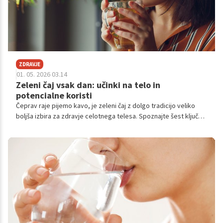
ZDRAVJE
01. 05. 2026 03.14
Zeleni čaj vsak dan: učinki na telo in
potencialne koristi
Čeprav raje pijemo kavo, je zeleni čaj z dolgo tradicijo veliko
boljša izbira za zdravje celotnega telesa. Spoznajte šest ključnih
koristi tega napitka, ki mu pravijo tudi eliksir mladosti.