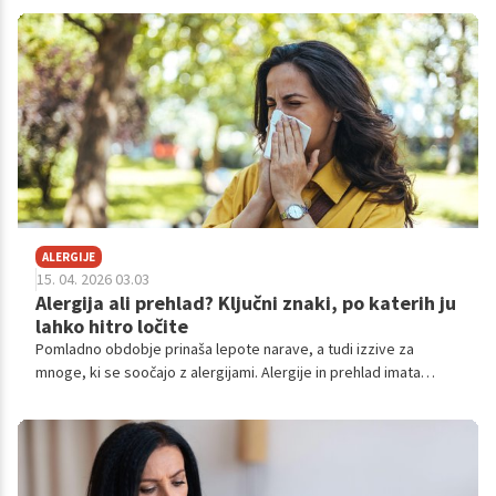
si lahko preberete v nadaljevanju.
ALERGIJE
15. 04. 2026 03.03
Alergija ali prehlad? Ključni znaki, po katerih ju
lahko hitro ločite
Pomladno obdobje prinaša lepote narave, a tudi izzive za
mnoge, ki se soočajo z alergijami. Alergije in prehlad imata
podobne simptome, vendar jih je mogoče razlikovati na podlagi
specifičnih znakov.