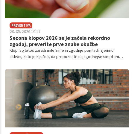
PREVENTIVA
20. 05. 2026 10.11
Sezona klopov 2026 se je začela rekordno
zgodaj, preverite prve znake okužbe
Klopi so letos zaradi mile zime in zgodnje pomladi izjemno
aktivni, zato je ključno, da prepoznate najzgodnejše simptome,
ki lahko nakazujejo okužbo po ugrizu klopa.