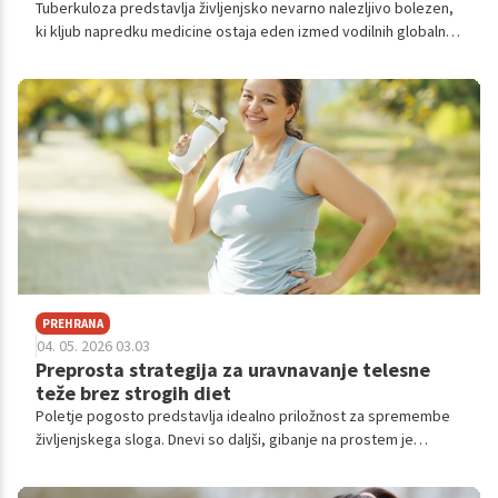
Tuberkuloza predstavlja življenjsko nevarno nalezljivo bolezen,
ki kljub napredku medicine ostaja eden izmed vodilnih globalnih
vzrokov smrtnosti med infekcijskimi obolenji.
PREHRANA
04. 05. 2026 03.03
Preprosta strategija za uravnavanje telesne
teže brez strogih diet
Poletje pogosto predstavlja idealno priložnost za spremembe
življenjskega sloga. Dnevi so daljši, gibanje na prostem je
dostopnejše, občutek svežine in lahkotnosti pa se zdi
dosegljivejši kot kadarkoli prej.