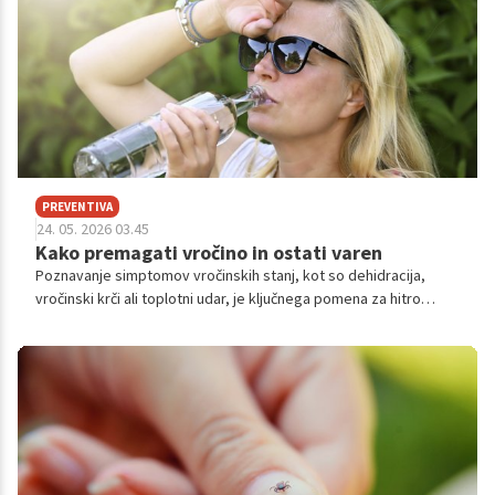
PREVENTIVA
24. 05. 2026 03.45
Kako premagati vročino in ostati varen
Poznavanje simptomov vročinskih stanj, kot so dehidracija,
vročinski krči ali toplotni udar, je ključnega pomena za hitro
ukrepanje. Naučite se, kako prepoznati znake pregretja in kdaj
je nujno poiskati zdravniško pomoč za ohranitev zdravja. Morda
še nismo popolnoma zakorakali v vročinski val, smo pa zelo
blizu.