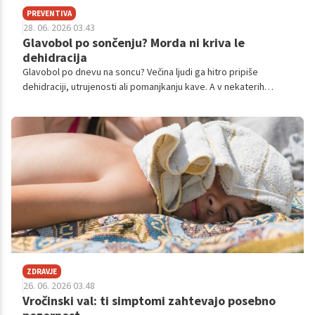
PREVENTIVA
28. 06. 2026 03.43
Glavobol po sončenju? Morda ni kriva le
dehidracija
Glavobol po dnevu na soncu? Večina ljudi ga hitro pripiše
dehidraciji, utrujenosti ali pomanjkanju kave. A v nekaterih
primerih gre za nekaj bistveno resnejšega: toplotni udar.
ZDRAVJE
26. 06. 2026 03.48
Vročinski val: ti simptomi zahtevajo posebno