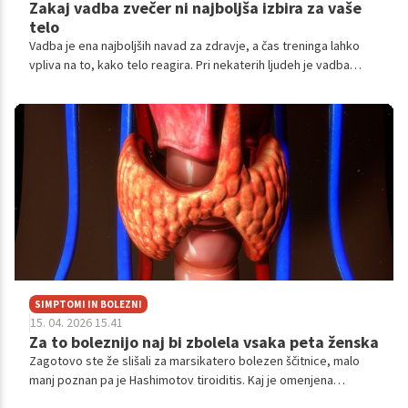
Zakaj vadba zvečer ni najboljša izbira za vaše
telo
Vadba je ena najboljših navad za zdravje, a čas treninga lahko
vpliva na to, kako telo reagira. Pri nekaterih ljudeh je vadba
zvečer učinkovita, pri drugih pa lahko vpliva na spanec,
regeneracijo in raven energije naslednji dan.
SIMPTOMI IN BOLEZNI
15. 04. 2026 15.41
Za to boleznijo naj bi zbolela vsaka peta ženska
Zagotovo ste že slišali za marsikatero bolezen ščitnice, malo
manj poznan pa je Hashimotov tiroiditis. Kaj je omenjena
bolezen, kako prepoznamo znake in na kaj moramo biti pozorni,