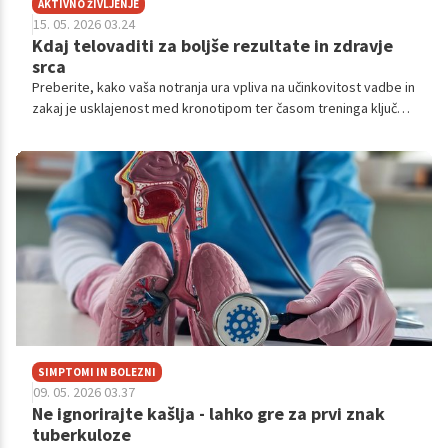
AKTIVNO ŽIVLJENJE
15. 05. 2026 03.24
Kdaj telovaditi za boljše rezultate in zdravje
srca
Preberite, kako vaša notranja ura vpliva na učinkovitost vadbe in
zakaj je usklajenost med kronotipom ter časom treninga ključna
za zdravje.
SIMPTOMI IN BOLEZNI
09. 05. 2026 03.37
Ne ignorirajte kašlja - lahko gre za prvi znak
tuberkuloze