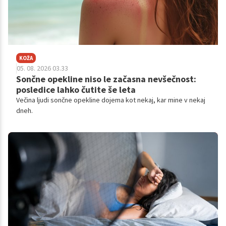
KOŽA
05. 08. 2026 03.33
Sončne opekline niso le začasna nevšečnost:
posledice lahko čutite še leta
Večina ljudi sončne opekline dojema kot nekaj, kar mine v nekaj
dneh.