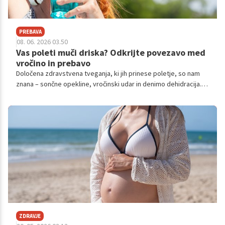
PREBAVA
08. 06. 2026 03.50
Vas poleti muči driska? Odkrijte povezavo med
vročino in prebavo
Določena zdravstvena tveganja, ki jih prinese poletje, so nam
znana – sončne opekline, vročinski udar in denimo dehidracija.
Manj pogosto pa govorimo o precej pogosti težavi in simptomu,
ki se pojavi, ko narastejo temperature – driski.
ZDRAVJE