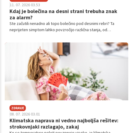
11. 07. 2026 03.53
Kdaj je bolečina na desni strani trebuha znak
za alarm?
Ste začutili nenadno ali topo bolečino pod desnimi rebri? Ta
neprijeten simptom lahko povzročijo različna stanja, od
nedolžnih mišičnih težav do resnih obolenj jeter ali žolčnika.
Spoznajte ključne znake in možne vzroke.
ZDRAVJE
08. 07. 2026 03.01
Klimatska naprava ni vedno najboljša rešitev:
strokovnjaki razlagajo, zakaj
Ko se temperature poleti povzpnejo visoko, je klimatska