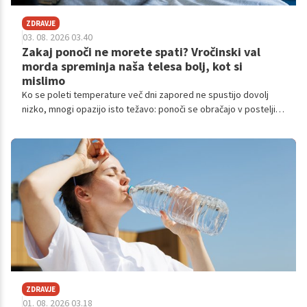
ZDRAVJE
03. 08. 2026 03.40
Zakaj ponoči ne morete spati? Vročinski val
morda spreminja naša telesa bolj, kot si
mislimo
Ko se poleti temperature več dni zapored ne spustijo dovolj
nizko, mnogi opazijo isto težavo: ponoči se obračajo v postelji,
se zbujajo pogosteje in zjutraj vstanejo bolj utrujeni kot
običajno.
ZDRAVJE
01. 08. 2026 03.18