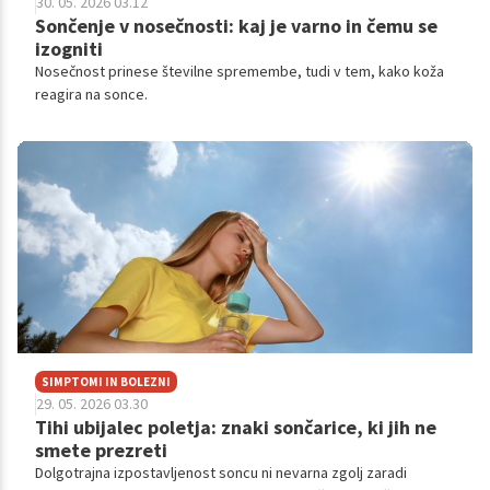
30. 05. 2026 03.12
Sončenje v nosečnosti: kaj je varno in čemu se
izogniti
Nosečnost prinese številne spremembe, tudi v tem, kako koža
reagira na sonce.
SIMPTOMI IN BOLEZNI
29. 05. 2026 03.30
Tihi ubijalec poletja: znaki sončarice, ki jih ne
smete prezreti
Dolgotrajna izpostavljenost soncu ni nevarna zgolj zaradi