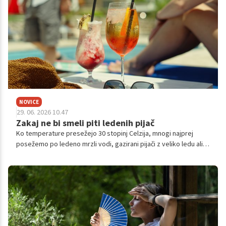
NOVICE
29. 06. 2026 10.47
Zakaj ne bi smeli piti ledenih pijač
Ko temperature presežejo 30 stopinj Celzija, mnogi najprej
posežemo po ledeno mrzli vodi, gazirani pijači z veliko ledu ali
ledenem čaju. Občutek je prijeten in osvežujoč, toda
strokovnjaki opozarjajo, da zelo hladne pijače niso vedno
najboljša rešitev za telo, še posebej če smo pregreti,
dehidrirani ali telesno aktivni.