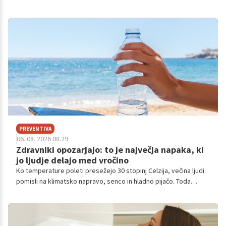
PREVENTIVA
06. 08. 2026 08.29
Zdravniki opozarjajo: to je največja napaka, ki
jo ljudje delajo med vročino
Ko temperature poleti presežejo 30 stopinj Celzija, večina ljudi
pomisli na klimatsko napravo, senco in hladno pijačo. Toda
strokovnjaki opozarjajo, da mnogi med vročinskimi valovi
naredijo napako, ki lahko telo močno obremeni: čakajo, da
postanejo žejni, preden začnejo piti.