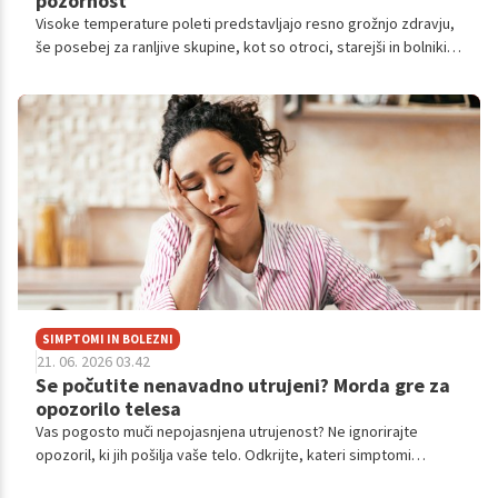
pozornost
Visoke temperature poleti predstavljajo resno grožnjo zdravju,
še posebej za ranljive skupine, kot so otroci, starejši in bolniki.
Poskrbite za varno preživljanje vročih dni, s pitjem tekočine,
izogibanjem soncu in ohlajevanjem.
SIMPTOMI IN BOLEZNI
21. 06. 2026 03.42
Se počutite nenavadno utrujeni? Morda gre za
opozorilo telesa
Vas pogosto muči nepojasnjena utrujenost? Ne ignorirajte
opozoril, ki jih pošilja vaše telo. Odkrijte, kateri simptomi
zahtevajo zdravniško pozornost, saj zgodnje prepoznavanje