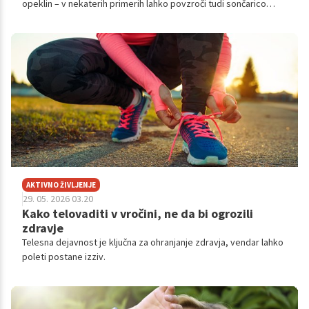
opeklin – v nekaterih primerih lahko povzroči tudi sončarico
(sončni udar), stanje, ki se sprva začne povsem nedolžno, zelo
hitro pa se lahko razvije v resno grožnjo našemu zdravju.
AKTIVNO ŽIVLJENJE
29. 05. 2026 03.20
Kako telovaditi v vročini, ne da bi ogrozili
zdravje
Telesna dejavnost je ključna za ohranjanje zdravja, vendar lahko
poleti postane izziv.