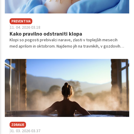
PREVENTIVA
11. 04. 2026 03.18
Kako pravilno odstraniti klopa
Klopi so pogosti prebivalci narave, zlasti v toplejših mesecih
med aprilom in oktobrom. Najdemo jih na travnikih, v gozdovih,
parkih in celo domačih vrtovih.
ZDRAVJE
31. 03. 2026 03.37