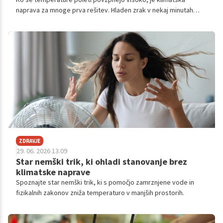
naprava za mnoge prva rešitev. Hladen zrak v nekaj minutah
osveži prostor in lahko močno olajša prenašanje vročine.
ZDRAVJE
29. 06. 2026 13.09
Star nemški trik, ki ohladi stanovanje brez
klimatske naprave
Spoznajte star nemški trik, ki s pomočjo zamrznjene vode in
fizikalnih zakonov zniža temperaturo v manjših prostorih.