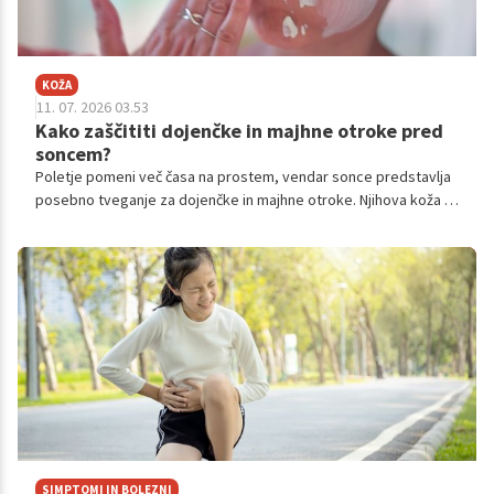
KOŽA
11. 07. 2026 03.53
Kako zaščititi dojenčke in majhne otroke pred
soncem?
Poletje pomeni več časa na prostem, vendar sonce predstavlja
posebno tveganje za dojenčke in majhne otroke. Njihova koža je
tanjša, vsebuje manj zaščitnega pigmenta melanina in se hitreje
opeče.
SIMPTOMI IN BOLEZNI