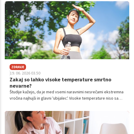
bolezni bistveno izboljša kakovost vašega vsakdana.
ZDRAVJE
19. 06. 2026 03.50
Zakaj so lahko visoke temperature smrtno
nevarne?
Študije kažejo, da je med vsemi naravnimi nesrečami ekstremna
vročina najhujši in glavni 'ubijalec'. Visoke temperature niso samo
neprijetne, temveč so zelo škodljive za naš organizem in so
lahko celo smrtonosne.