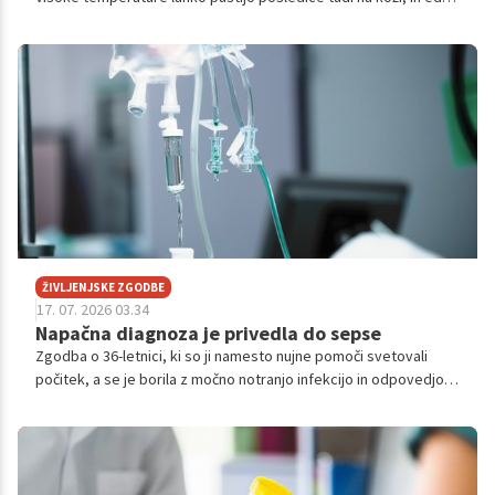
od znakov, ki ga marsikdo spregleda, je lahko opozorilo, da telo
težje uravnava svojo temperaturo.
ŽIVLJENJSKE ZGODBE
17. 07. 2026 03.34
Napačna diagnoza je privedla do sepse
Zgodba o 36-letnici, ki so ji namesto nujne pomoči svetovali
počitek, a se je borila z močno notranjo infekcijo in odpovedjo
organov, opozarja na nevarnost sepse.