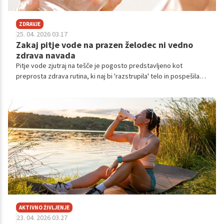
ZDRAVJE
25. 04. 2026 03.17
Zakaj pitje vode na prazen želodec ni vedno
zdrava navada
Pitje vode zjutraj na tešče je pogosto predstavljeno kot
preprosta zdrava rutina, ki naj bi 'razstrupila' telo in pospešila
metabolizem. A strokovni viri opozarjajo, da učinki niso vedno
tako enoznačni in da pri nekaterih ljudeh ta navada ni nujno
optimalna za prebavni sistem ali počutje.
AKTIVNO ŽIVLJENJE
23. 04. 2026 03.27