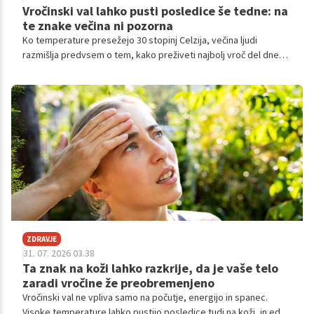
Vročinski val lahko pusti posledice še tedne: na
te znake večina ni pozorna
Ko temperature presežejo 30 stopinj Celzija, večina ljudi
razmišlja predvsem o tem, kako preživeti najbolj vroč del dneva.
Ko pa se vročinski val konča, mnogi menijo, da je nevarnost
mimo. Strokovnjaki opozarjajo, da to ne drži.
ZDRAVJE
31. 07. 2026 03.38
Ta znak na koži lahko razkrije, da je vaše telo
zaradi vročine že preobremenjeno
Vročinski val ne vpliva samo na počutje, energijo in spanec.
Visoke temperature lahko pustijo posledice tudi na koži, in eden