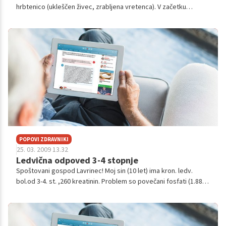
hrbtenico (ukleščen živec, zrabljena vretenca). V začetku
decembra ga je začela boleti leva roka in bolečina ni odnehala.
Ugotovili so, da...
POPOVI ZDRAVNIKI
25. 03. 2009 13.32
Ledvična odpoved 3-4 stopnje
Spoštovani gospod Lavrinec! Moj sin (10 let) ima kron. ledv.
bol.od 3-4. st. ,260 kreatinin. Problem so povečani fosfati (1.88)
in pov. sečnina (16). Tabela iz KC ne vseb.vrednosti za kozje
meso, kusk...