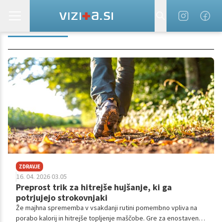
TOPLJENJE
ZDRAVJE
16. 04. 2026 03.05
Preprost trik za hitrejše hujšanje, ki ga
potrjujejo strokovnjaki
Že majhna sprememba v vsakdanji rutini pomembno vpliva na
porabo kalorij in hitrejše topljenje maščobe. Gre za enostaven