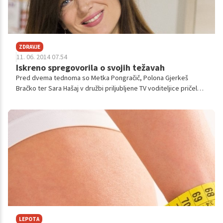
ZDRAVJE
11. 06. 2014 07.54
Iskreno spregovorila o svojih težavah
Pred dvema tednoma so Metka Pongračič, Polona Gjerkeš
Bračko ter Sara Hašaj v družbi priljubljene TV voditeljice pričele
hujšati pod strokovnim nadzorom in ob pomoči 30-dnevnega
shujševalnega paketa. V pogovoru z nami so razkrile, kako in
zakaj so se kilogrami sploh nabrali!
LEPOTA