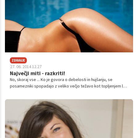
ZDRAVJE
27. 06. 2014 12.27
Največji miti - razkriti!
No, skoraj vse ... Ko je govora o debelosti in hujšanju, se
posamezniki spopadajo z veliko večjo težavo kot topljenjem le
nekaj odvečnih kilogramov. In če se lotevate hujšanja je
pomembno, da spoznate resnico in se ne slepite z miti, ki
močno otežujejo doseganje zastavljenega cilja.