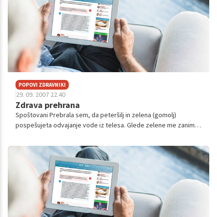
POPOVI ZDRAVNIKI
29. 09. 2007 22.40
Zdrava prehrana
Spoštovani Prebrala sem, da peteršilj in zelena (gomolj)
pospešujeta odvajanje vode iz telesa. Glede zelene me zanima
kako naj bi bila pripravljena (kuhana) in koliko lahko le te pojemo
na dan.? Sl...