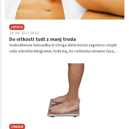
LEPOTA
26. 09. 2011 08.02
Do vitkosti tudi z manj truda
Vsakodnevna telovadba in stroga dieta bosta zagotovo stopili
vaše odvečne kilograme; toda kaj, ko večinoma nimamo časa,
ne diši pa nam niti veliko odrekanja. Na srečo lahko do privlačne
postave pripelje tudi nekaj manj zahtevnih navad.
ZDRAVJE