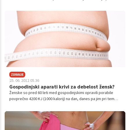
Preverite pa tudi, kako se zvezdnica trudi ubežati prvim
starostnim spremembam.
ZDRAVJE
25. 06. 2012 05.36
Gospodinjski aparati krivi za debelost žensk?
Ženske so pred 60 leti med gospodinjskimi opravili porabile
povprečno 4200 KJ (1000 kalorij) na dan, danes pa jim pri tem
pomagajo gospodinjski aparati, zaradi česar je topljenje
maščobnih blazinic med pospravljanjem veliko manj uspešno.