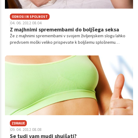
ODNOSI IN SPOLNOST
04. 06. 2012 08.04
Z majhnimi spremembami do boljšega seksa
Že z majhnimi spremembami v svojem življenjskem slogu lahko
predvsem moški veliko prispevate k boljšemu splošnemu
zdravju, hkrati pa si izboljšate tudi kakovost spolnega življenja.
ZDRAVJE
09. 04. 2012 08.08
Se tudi vam mudi shujšati?