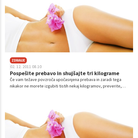
ZDRAVJE
02. 12. 2011 08.10
Pospešite prebavo in shujšajte tri kilograme
Če vam težave povzroča upočasnjena prebava in zaradi tega
nikakor ne morete izgubiti tistih nekaj kilogramov, preverite,
kako lahko pospešite metabolizem in v dveh tednih shujšate tri
kilograme.