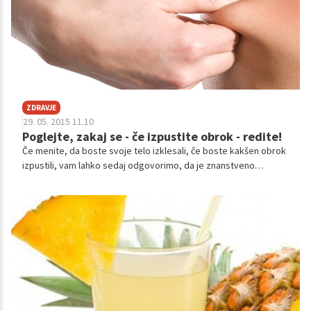
ZDRAVJE
29. 05. 2015 11.10
Poglejte, zakaj se - če izpustite obrok - redite!
Če menite, da boste svoje telo izklesali, če boste kakšen obrok
izpustili, vam lahko sedaj odgovorimo, da je znanstveno
potrjeno, da se motite. Preberite si, kaj pravijo strokovnjaki.