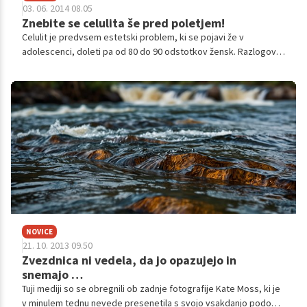
03. 06. 2014 08.05
Znebite se celulita še pred poletjem!
Celulit je predvsem estetski problem, ki se pojavi že v
adolescenci, doleti pa od 80 do 90 odstotkov žensk. Razlogov,
zakaj nastane, je več, prav tako pa tudi načinov, kako se ga
znebiti.
NOVICE
21. 10. 2013 09.50
Zvezdnica ni vedela, da jo opazujejo in
snemajo …
Tuji mediji so se obregnili ob zadnje fotografije Kate Moss, ki je
v minulem tednu nevede presenetila s svojo vsakdanjo podobo.