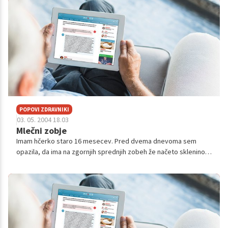
POPOVI ZDRAVNIKI
03. 05. 2004 18.03
Mlečni zobje
Imam hčerko staro 16 mesecev. Pred dvema dnevoma sem
opazila, da ima na zgornjih sprednjih zobeh že načeto sklenino.
Zobki so hrapavi in ob dlesni čisto malo rjavi. Vedno je pila zelo
veliko soka iz s...