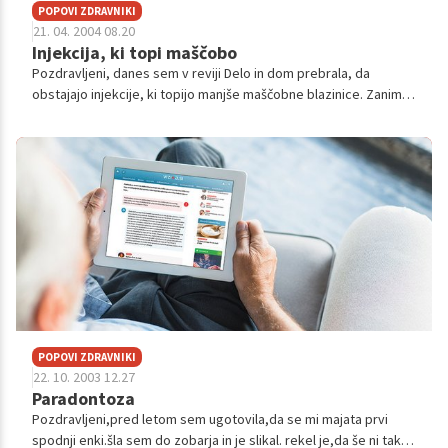
POPOVI ZDRAVNIKI
21. 04. 2004 08.20
Injekcija, ki topi maščobo
Pozdravljeni, danes sem v reviji Delo in dom prebrala, da
obstajajo injekcije, ki topijo manjše maščobne blazinice. Zanima
me, če ta poseg izvajate tudi vi in na katerih mestih telesa?
Hvala in lep d...
POPOVI ZDRAVNIKI
22. 10. 2003 12.27
Paradontoza
Pozdravljeni,pred letom sem ugotovila,da se mi majata prvi
spodnji enki.šla sem do zobarja in je slikal. rekel je,da še ni tako