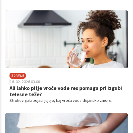
trik, ki ga potrjujejo tudi strokovni viri: kratko gibanje po obroku.
ZDRAVJE
16. 02. 2026 03.08
Ali lahko pitje vroče vode res pomaga pri izgubi
telesne teže?
Strokovnjaki pojasnjujejo, kaj vroča voda dejansko zmore.