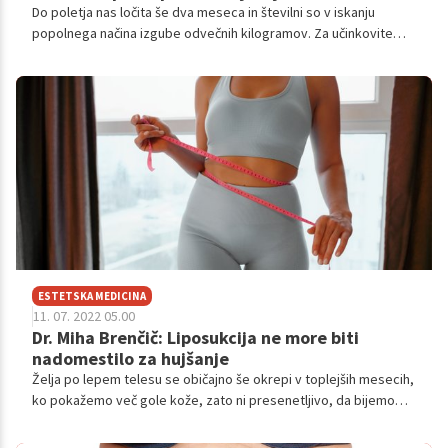
Do poletja nas ločita še dva meseca in številni so v iskanju
popolnega načina izgube odvečnih kilogramov. Za učinkovite
rezultate so pripravljeni stradati, telovaditi in uživati razne
dietne pripravke. Žal pa to ne bo prineslo trajnih rezultatov.
Sodobni pristop k učinkovitemu in trajnemu zmanjševanju
telesne teže namreč ni zgolj hujšanje z izvajanjem redukcijskih
diet in ekstremnimi visokointenzivnimi vadbami, temveč
predvsem pravilna prehrana in zdrav način življenja s ciljem
ravnovesja prebave, ki je izjemno pomemben člen reguliranja
telesne teže. Sliši se zapleteno, pa ni, sploh če imate pri tem
povsem brezplačno podporo strokovnjakov.
ESTETSKA MEDICINA
11. 07. 2022 05.00
Dr. Miha Brenčič: Liposukcija ne more biti
nadomestilo za hujšanje
Želja po lepem telesu se običajno še okrepi v toplejših mesecih,
ko pokažemo več gole kože, zato ni presenetljivo, da bijemo
večne bitke z odvečnimi kilogrami, maščobnimi oblogami ali
celulitom. A včasih smo pri tem neuspešni in se ne glede na ves