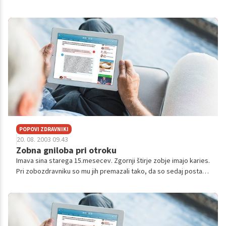
kritično. zobe imam vse popravljene in je rekel, da se naj
oglasim čez p...
POPOVI ZDRAVNIKI
20. 08. 2003 09.43
Zobna gniloba pri otroku
Imava sina starega 15.mesecev. Zgornji štirje zobje imajo karies.
Pri zobozdravniku so mu jih premazali tako, da so sedaj postali
črni in mu po premazu izginjajo - se topijo. Ali je to normalno ?
Otro...