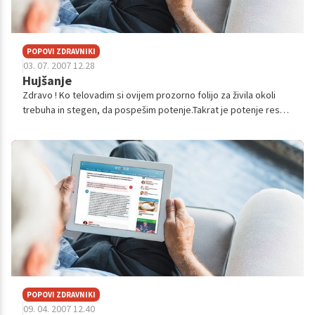
POPOVI ZDRAVNIKI
03. 07. 2007 12.28
Hujšanje
Zdravo ! Ko telovadim si ovijem prozorno folijo za živila okoli
trebuha in stegen, da pospešim potenje.Takrat je potenje res
močno.Zanima me če je moj postopek zdrav. Moje mnenje je,da
s tem še bolje...
POPOVI ZDRAVNIKI
09. 04. 2007 12.40