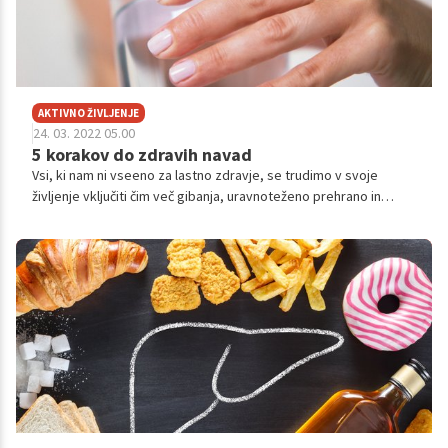
AKTIVNO ŽIVLJENJE
24. 03. 2022 05.00
5 korakov do zdravih navad
Vsi, ki nam ni vseeno za lastno zdravje, se trudimo v svoje
življenje vključiti čim več gibanja, uravnoteženo prehrano in
aktivnosti, ki nas veselijo in pomirjajo. A roko na srce, čeprav je
recept za bolj zdrav življenjski slog sila preprost, nam ob kopici
obveznosti in stresnih situacij pogosto spodleti in se hitro spet
ujamemo v začaran krog starih navad, ki do našega zdravja niso
najbolj prijazne. Se prepoznate? Čas je, da enkrat za vselej
naredite konec nenehnim začetkom in poskrbite, da bodo
zdrave navade postale del vašega vsakdana.