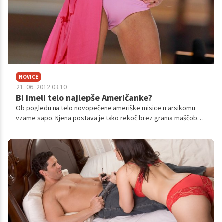
NOVICE
21. 06. 2012 08.10
Bi imeli telo najlepše Američanke?
Ob pogledu na telo novopečene ameriške misice marsikomu
vzame sapo. Njena postava je tako rekoč brez grama maščobe,
kako ji to uspeva, pa je nedavno razkrila v intervjuju za Shape.