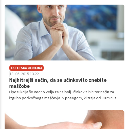
ESTETSKA MEDICINA
18. 06. 2015 13.22
Najhitrejši način, da se učinkovito znebite
maščobe
Liposukcija še vedno velja za najbolj učinkovit in hiter način za
izgubo podkožnega maščevja. S posegom, ki traja od 30 minut
do dve uri, lahko odstranijo tudi do 5 litrov maščobe, s tem pa
popolnoma preoblikujejo postavo. Kljub vsemu pa liposukcija ni
nadomestek hujšanja, opozarja plastični kirurg dr. Andrej Repež.