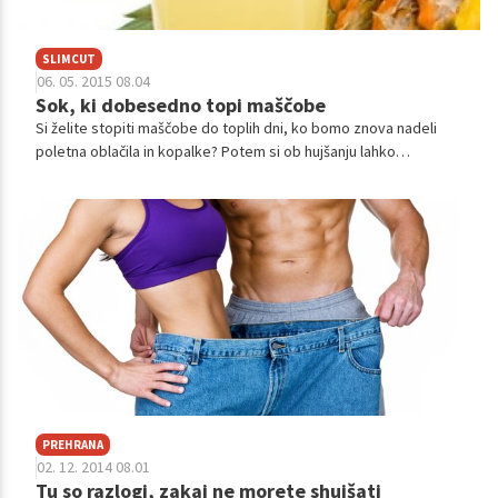
SLIMCUT
06. 05. 2015 08.04
Sok, ki dobesedno topi maščobe
Si želite stopiti maščobe do toplih dni, ko bomo znova nadeli
poletna oblačila in kopalke? Potem si ob hujšanju lahko
pomagate tudi z ananasovim sokom, ki je narejen tako, da
dobesedno topi maščobe. Preverite, kako deluje.
PREHRANA
02. 12. 2014 08.01
Tu so razlogi, zakaj ne morete shujšati