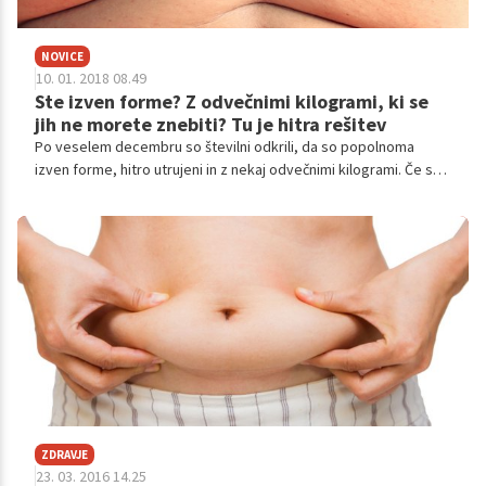
NOVICE
10. 01. 2018 08.49
Ste izven forme? Z odvečnimi kilogrami, ki se
jih ne morete znebiti? Tu je hitra rešitev
Po veselem decembru so številni odkrili, da so popolnoma
izven forme, hitro utrujeni in z nekaj odvečnimi kilogrami. Če ste
med njimi tudi vi, si lahko pomagate s švicarskim
termoburnerjem z XXL močjo, ki kuri kalorije še ure po vadbi in
omogoča, da pokurite 5-krat več maščob.
ZDRAVJE
23. 03. 2016 14.25