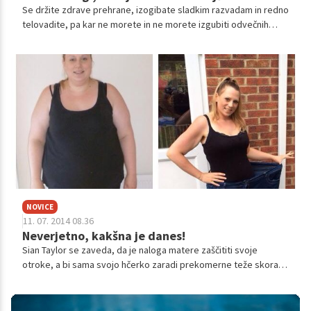
Se držite zdrave prehrane, izogibate sladkim razvadam in redno
telovadite, pa kar ne morete in ne morete izgubiti odvečnih
kilogramov? Strokovnjaki trdijo, da ne dieta ne močan
samonadzor ne pomagata, če se spopadate z nekaterimi
težavami.
NOVICE
11. 07. 2014 08.36
Neverjetno, kakšna je danes!
Sian Taylor se zaveda, da je naloga matere zaščititi svoje
otroke, a bi sama svojo hčerko zaradi prekomerne teže skoraj
ubila, še preden je dodobra začela živeti. Več kot zadosten
razlog, da se je mlada Britanka lotila hujšanja!