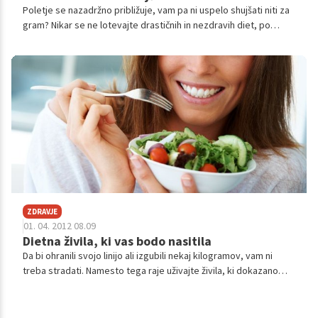
Poletje se nazadržno približuje, vam pa ni uspelo shujšati niti za
gram? Nikar se ne lotevajte drastičnih in nezdravih diet, po
katerih boste izgubljene kilograme še hitreje pridobili nazaj,
ampak se projekta 'hujšanje' raje lotite z glavo, časa je še dovolj.
ZDRAVJE
01. 04. 2012 08.09
Dietna živila, ki vas bodo nasitila
Da bi ohranili svojo linijo ali izgubili nekaj kilogramov, vam ni
treba stradati. Namesto tega raje uživajte živila, ki dokazano
ustvarjajo občutek sitosti, zmanjšujejo apetit in tako pomagajo
pri hujšanju.