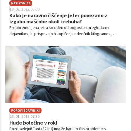
NASLOVNICA
18. 02. 2022 05.00
Kako je naravno čiščenje jeter povezano z
izgubo maščobe okoli trebuha?
Preobremenjena jetra so eden od pogosto spregledanih
dejavnikov, ki prispevajo h kopičenju odvečnih kilogramov,
predvsem v predelu pasu. Nadležnih maščobnih oblog okoli
trebuha se najlažje znebimo tako, da jetrom omogočimo, da
znova lahko opravljajo svojo nalogo. Pri tem imata ključno vlogo
naravno čiščenje jeter in zdrav življenjski slog.
POPOVI ZDRAVNIKI
23. 01. 2013 07.36
Hude bolečine v roki
Pozdravlejni! Fant (32 let) ima že kar lep čas probleme s