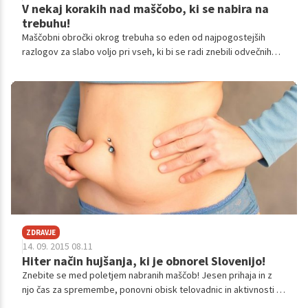
V nekaj korakih nad maščobo, ki se nabira na
trebuhu!
Maščobni obročki okrog trebuha so eden od najpogostejših
razlogov za slabo voljo pri vseh, ki bi se radi znebili odvečnih
kilogramov. Ti obročki niso le estetska nadloga, lahko so tudi
opozorilo, da je že načeto naše zdravje. Preberite, zakaj je tako.
ZDRAVJE
14. 09. 2015 08.11
Hiter način hujšanja, ki je obnorel Slovenijo!
Znebite se med poletjem nabranih maščob! Jesen prihaja in z
njo čas za spremembe, ponovni obisk telovadnic in aktivnosti na
prostem. Načinov za oblikovanje postave je malo morje …