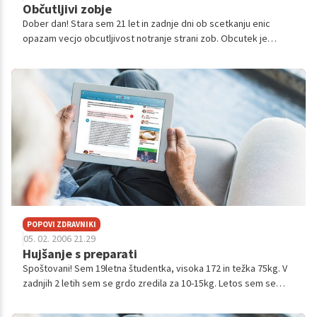
Občutljivi zobje
Dober dan! Stara sem 21 let in zadnje dni ob scetkanju enic
opazam vecjo obcutljivost notranje strani zob. Obcutek je
podoben kot kadar je zob obcutljiv na mrzlo ali toplo hrano,
ceprav se to pri m...
POPOVI ZDRAVNIKI
05. 02. 2006 21.29
Hujšanje s preparati
Spoštovani! Sem 19letna študentka, visoka 172 in težka 75kg. V
zadnjih 2 letih sem se grdo zredila za 10-15kg. Letos sem se
odločila, da temu naredim konec. Sicer volje nisem imela veliko,
ker sem bi...