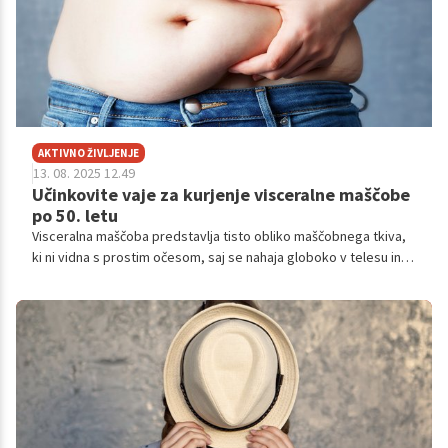
AKTIVNO ŽIVLJENJE
13. 08. 2025 12.49
Učinkovite vaje za kurjenje visceralne maščobe
po 50. letu
Visceralna maščoba predstavlja tisto obliko maščobnega tkiva,
ki ni vidna s prostim očesom, saj se nahaja globoko v telesu in
obdaja notranje organe. Njena prisotnost lahko bistveno
poslabša splošno zdravstveno stanje.