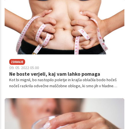
vložen trud, od diet, intenzivne telovadbe do čudežnih krem, ne
moremo znebiti odvečne maščobe na določenih mestih. In takrat
mogoče celo pomislimo na liposukcijo, ki nam lahko pomaga pri
izgubi trdovratnih oblog, ki nam grenijo vsakdan. O liposukciji,
vseh njenih učinkih in o tem, kaj je danes na voljo, smo se
pogovarjali tudi s specialistom splošne kirurgije.
ZDRAVJE
09. 05. 2022 05.00
Ne boste verjeli, kaj vam lahko pomaga
Kot bi mignil, bo nastopilo poletje in krajša oblačila bodo hočeš
nočeš razkrila odvečne maščobne obloge, ki smo jih v hladnem
delu leta uspešno skrivali pod puloverji. Če se še niste, je zato
skrajni čas, da se lotite projekta 'Plaža 2022'. Za uspešno
izvedbo zastavljenih ciljev bo potrebne kar nekaj motivacije,
zato smo pripravili nekaj nasvetov za trenutke, ko vam je
utegne primanjkovati.