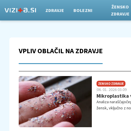
ŽENSKO
ZDRAVJE
BOLEZNI
ZDRAVJE
VPLIV OBLAČIL NA ZDRAVJE
ŽENSKO ZDRAVJE
06. 01. 2026 03.09
Mikroplastika 
Analiza naraščajočeg
žensk, vključno z n
ukrepov.