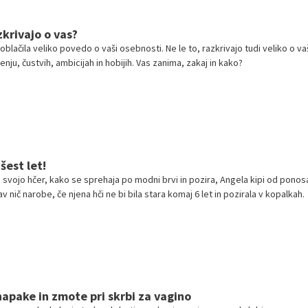
zkrivajo o vas?
 oblačila veliko povedo o vaši osebnosti. Ne le to, razkrivajo tudi veliko o v
ju, čustvih, ambicijah in hobijih. Vas zanima, zakaj in kako?
šest let!
vojo hčer, kako se sprehaja po modni brvi in pozira, Angela kipi od ponosa
v nič narobe, če njena hči ne bi bila stara komaj 6 let in pozirala v kopalkah.
napake in zmote pri skrbi za vagino