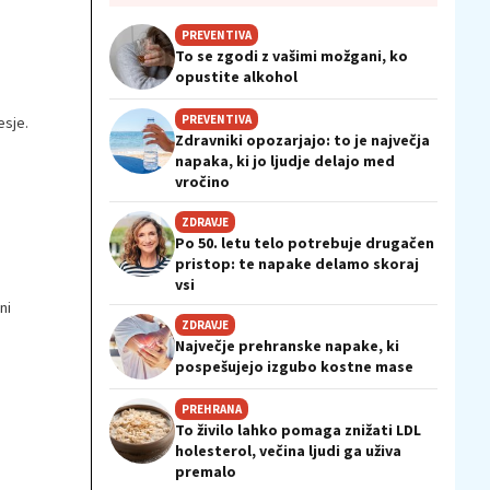
PREVENTIVA
To se zgodi z vašimi možgani, ko
opustite alkohol
PREVENTIVA
sje.
Zdravniki opozarjajo: to je največja
napaka, ki jo ljudje delajo med
vročino
ZDRAVJE
Po 50. letu telo potrebuje drugačen
pristop: te napake delamo skoraj
vsi
ni
ZDRAVJE
Največje prehranske napake, ki
pospešujejo izgubo kostne mase
PREHRANA
To živilo lahko pomaga znižati LDL
holesterol, večina ljudi ga uživa
premalo