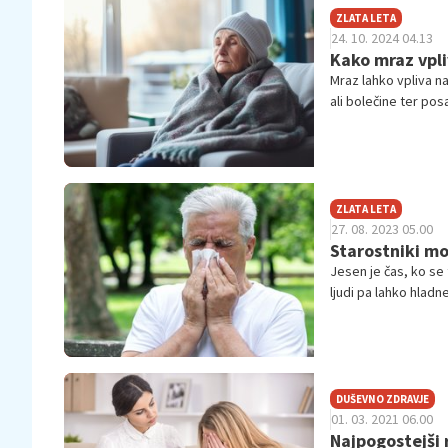
ZLATA LETA
24. 10. 2024 04.13
Kako mraz vpli
Mraz lahko vpliva na
ali bolečine ter pos
ZLATA LETA
27. 08. 2023 05.00
Starostniki mo
Jesen je čas, ko se 
ljudi pa lahko hlad
DUŠEVNO ZDRAVJE
01. 03. 2021 06.00
Najpogostejši r