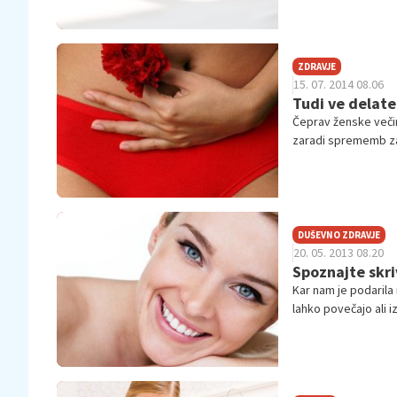
ZDRAVJE
15. 07. 2014 08.06
Tudi ve delate
Čeprav ženske veči
zaradi sprememb za
še kako škodljive.
DUŠEVNO ZDRAVJE
20. 05. 2013 08.20
Spoznajte skri
Kar nam je podarila
lahko povečajo ali iz