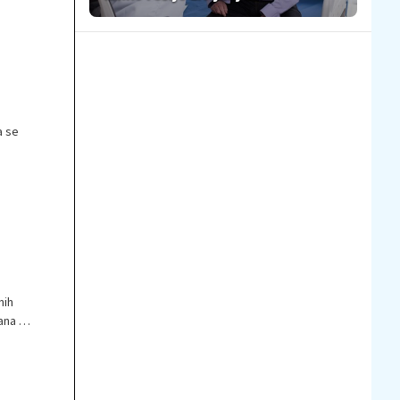
a.
slogom
a se
o
nih
ana in
in
ih in