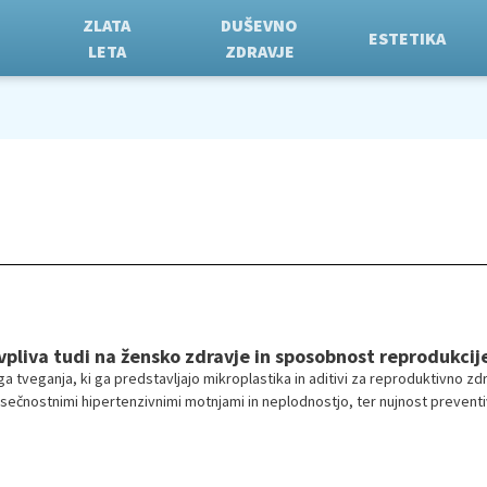
ZLATA
DUŠEVNO
ESTETIKA
LETA
ZDRAVJE
vpliva tudi na žensko zdravje in sposobnost reprodukcij
a tveganja, ki ga predstavljajo mikroplastika in aditivi za reproduktivno zd
osečnostnimi hipertenzivnimi motnjami in neplodnostjo, ter nujnost preventi