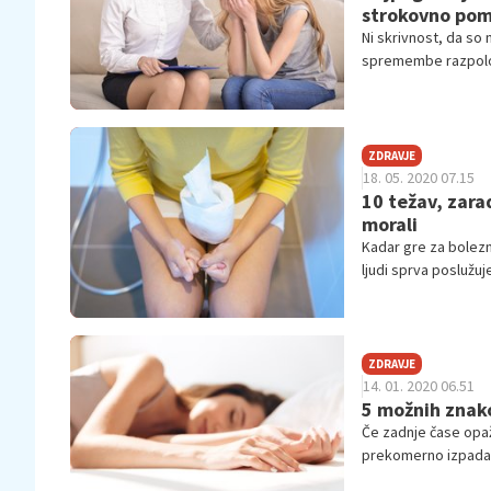
strokovno po
Ni skrivnost, da so 
spremembe razpolože
odraščanje. Čeprav 
potrebna strokovn
ZDRAVJE
18. 05. 2020 07.15
10 težav, zara
morali
Kadar gre za bolezni
ljudi sprva poslužuj
povedati za simptom
ZDRAVJE
14. 01. 2020 06.51
5 možnih znako
Če zadnje čase opaža
prekomerno izpadat