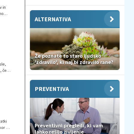
v in
mo
ALTERNATIVA
in
h
Že poznate to staro ljudsko
'zdravilo', ki naj bi zdravilo rane?
sle,
, če
PREVENTIVA
atki
Preventivni pregledi, ki vam
kor pa
lahko rešijo življenje
ili,