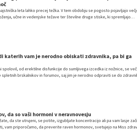
moč
najstniška leta lahko precej težka. V tem obdobju se pogosto pojavljajo večj
nja, učne in vedenjske težave ter številne druge stiske, ki spremljajo
so mnoge od njih del normalnega razvoja, pa lahko težave dosežejo raven, 
a pomoč.
di katerih vam je nerodno obiskati zdravnika, pa bi ga
 spolovil, od erektilne disfunkcije do sumljivega izcedka iz nožnice, se več
e spletnih brskalnikov in forumov, saj jim je nerodno odpraviti se do zdravni
e, ki jim povzročajo preglavice.
v, da so vaši hormoni v neravnovesju
te, da ste utrujeni, se potite, izgubljate koncentracijo ali pa vam lasje za
i, vam priporočamo, da preverite raven hormonov, svetujejo na Miss zdrav