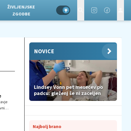
ŽIVLJENJSKE
ZGODBE
NOVICE
Lindsey Vonn pet mesecev po
padcu: gleženj še ni zaceljen
e
ravje
vnih
Najbolj brano