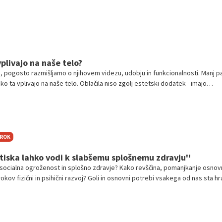
 predelu trebuha bolj oprijeta, kot so bila lani, naj vas nikar ne zagrabi panik
res pridelali kakšen dodaten kilogram, ki ga boste z aktivnim življenjskim 
i, a čisto mogoče je tudi, da gre za povsem drugačno težavo.
plivajo na naše telo?
a, pogosto razmišljamo o njihovem videzu, udobju in funkcionalnosti. Manj p
 ta vplivajo na naše telo. Oblačila niso zgolj estetski dodatek - imajo
 zdravje kože, krvni obtok, mišično-skeletni sistem in celo na naše duševn
TROK
stiska lahko vodi k slabšemu splošnemu zdravju''
socialna ogroženost in splošno zdravje? Kako revščina, pomanjkanje osnov
rokov fizični in psihični razvoj? Goli in osnovni potrebi vsakega od nas sta hr
? Zanimalo me je, kakšno je trenutno stanje socialne ogroženosti med otroki 
kot statistika, pa me je zanimalo, kako konkretno pomanjkanje osnovnih dobr
e potrebe, vpliva na otrokov razvoj. Odgovarja Breda Krašna, generalna
ijateljev mladine Slovenije.