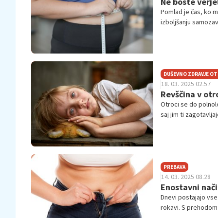
Ne boste verjel
Pomlad je čas, ko m
izboljšanju samozave
spet nosile lahka obl
brezskrbnem uživanj
žensk, ki so uspešno
rezultate, za katere
DUŠEVNO ZDRAVJE O
18. 03. 2025 02.57
Revščina v otr
Otroci se do polnol
saj jim ti zagotavlj
živijo v revščini, t
PREBAVA
14. 03. 2025 08.28
Enostavni nači
Dnevi postajajo vse
rokavi. S prehodom 
je pametno preverit