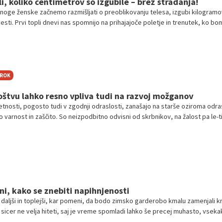
i, koliko centimetrov so izgubile – brez stradanja!
noge ženske začnemo razmišljati o preoblikovanju telesa, izgubi kilogramo
sti. Prvi topli dnevi nas spomnijo na prihajajoče poletje in trenutek, ko bo
ačila in kopalke. Če tudi vi sanjarite o vitkejši postavi, večji količini energije 
u na plaži, ste na pravem mestu. V nadaljevanju bomo spoznali zgodbe tre
 preoblikovale svoja telesa, spremenile svoj življenjski slog in dosegle
 so nekoč mislile, da so nedosegljivi.
TROK
oštvu lahko resno vpliva tudi na razvoj možganov
etnosti, pogosto tudi v zgodnji odraslosti, zanašajo na starše oziroma odra
ajo varnost in zaščito. So neizpodbitno odvisni od skrbnikov, na žalost pa le-ti
ežko zagotovijo osnovne življenjske potrebščine za svoje otroke.
ni, kako se znebiti napihnjenosti
 daljši in toplejši, kar pomeni, da bodo zimsko garderobo kmalu zamenjali kr
sicer ne velja hiteti, saj je vreme spomladi lahko še precej muhasto, vseka
i nabor spomladanskih kosov v omari in jih pomeriti. Če boste ob tem ugotov