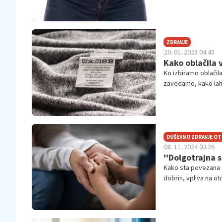
da so vam oblačila v
Morda ste čez zimo 
zlahka spet izgubil
ZDRAVJE
20. 01. 2025 04.43
Kako oblačila v
Ko izbiramo oblačil
zavedamo, kako lahko
neposreden vpliv na
zdravje.
DUŠEVNO ZDRAVJE O
08. 11. 2024 03.26
''Dolgotrajna 
Kako sta povezana 
dobrin, vpliva na ot
voda. In če tega ni
družinami, še bolj 
zanemarjane osnovn
sekretarka Zveze pr