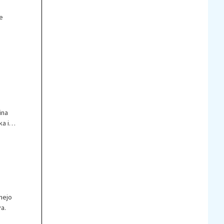
e
ko je
ina
ka in
čnejo
a.