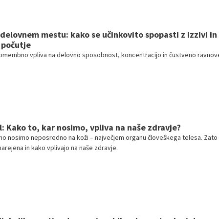
elovnem mestu: kako se učinkovito spopasti z izzivi in
 počutje
membno vpliva na delovno sposobnost, koncentracijo in čustveno ravnove
l: Kako to, kar nosimo, vpliva na naše zdravje?
no nosimo neposredno na koži – največjem organu človeškega telesa. Zato 
arejena in kako vplivajo na naše zdravje.