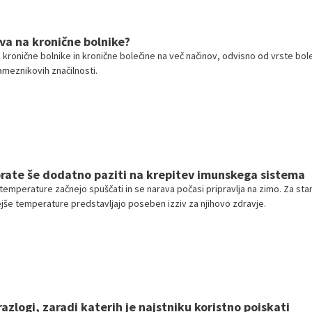
va na kronične bolnike?
 kronične bolnike in kronične bolečine na več načinov, odvisno od vrste bol
ameznikovih značilnosti.
rate še dodatno paziti na krepitev imunskega sistema
temperature začnejo spuščati in se narava počasi pripravlja na zimo. Za sta
nejše temperature predstavljajo poseben izziv za njihovo zdravje.
azlogi, zaradi katerih je najstniku koristno poiskati