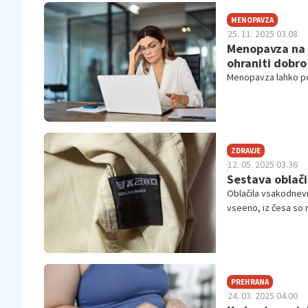
MENOPAVZA
25. 11. 2025 03.08
Menopavza na d
ohraniti dobro
Menopavza lahko po
ZDRAVJE
12. 05. 2025 03.36
Sestava oblači
Oblačila vsakodnev
vseeno, iz česa so n
PREHRANA
24. 03. 2025 04.00