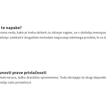
 te napake?
noma vedo, kako je treba skrbeti za zdravje vagine, se v obdobju menopa
čnejo zatekati k drugačnim metodam negovanja intimnega predela, ki so l
vnosti prave privlačnosti
 mati narava, težko drastično spremenimo. Toda obstajajo še drugi dejavniki,
ničijo našo privlačnost.