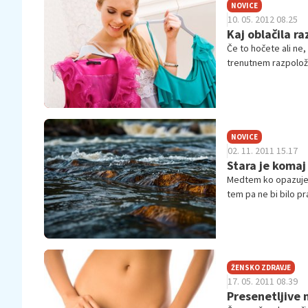
NOVICE
10. 05. 2012 08.25
Kaj oblačila ra
Če to hočete ali ne,
trenutnem razpoložen
NOVICE
02. 11. 2011 15.17
Stara je komaj 
Medtem ko opazuje s
tem pa ne bi bilo pra
ŽENSKO ZDRAVJE
17. 05. 2011 08.39
Presenetljive 