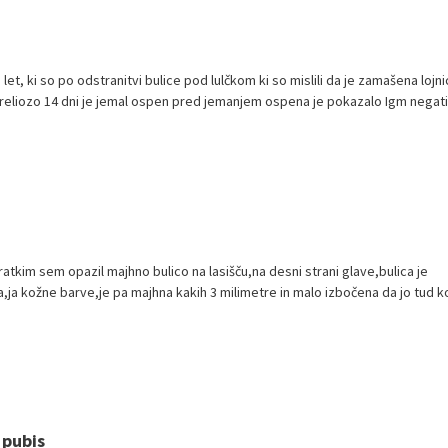
let, ki so po odstranitvi bulice pod lulčkom ki so mislili da je zamašena lojni
reliozo 14 dni je jemal ospen pred jemanjem ospena je pokazalo Igm negat
atkim sem opazil majhno bulico na lasišču,na desni strani glave,bulica je
ja kožne barve,je pa majhna kakih 3 milimetre in malo izbočena da jo tud 
 pubis