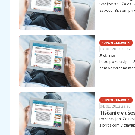
Spoštovani. Že dalj
zapeče. Bil sem pri 
POPOVI ZDRAVNIKI
19. 01. 2012 21.27
Astma
Lepo pozdravljeni. S
sem veckrat na mesec
POPOVI ZDRAVNIKI
04. 01. 2012 23.30
Tiščanje v uše
Pozdravljeni Že nek
s pritiskom v glavi(