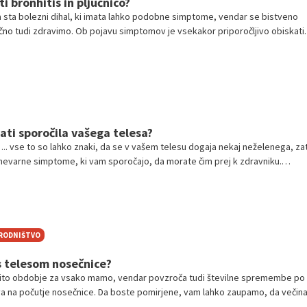
i bronhitis in pljučnico?
ica sta bolezni dihal, ki imata lahko podobne simptome, vendar se bistveno
zlično tudi zdravimo. Ob pojavu simptomov je vsekakor priporočljivo obiskati
ti sporočila vašega telesa?
a ... vse to so lahko znaki, da se v vašem telesu dogaja nekaj neželenega, za
nevarne simptome, ki vam sporočajo, da morate čim prej k zdravniku.
težavo je mogoče po navadi namreč veliko enostavneje rešiti.
ORODNIŠTVO
s telesom nosečnice?
ito obdobje za vsako mamo, vendar povzroča tudi številne spremembe po
liva na počutje nosečnice. Da boste pomirjene, vam lahko zaupamo, da večin
 ki se pokažejo med nosečnostjo, po porodu izgine.