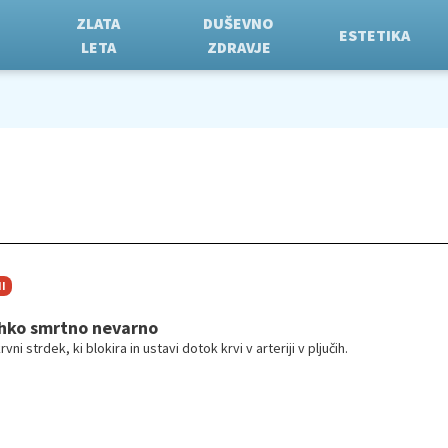
ZLATA
DUŠEVNO
ESTETIKA
LETA
ZDRAVJE
I
lahko smrtno nevarno
vni strdek, ki blokira in ustavi dotok krvi v arteriji v pljučih.