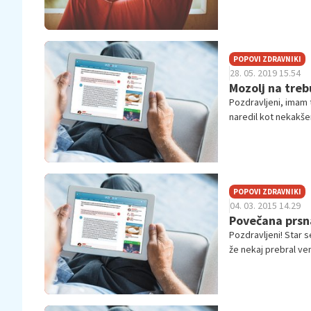
POPOVI ZDRAVNIKI
28. 05. 2019 15.54
Mozolj na tre
Pozdravljeni, imam 
naredil kot nekakšen
večjo stvar.. Začel
fiziološke vode, sed
opravičujem za čud
storiti.. Na netu s
POPOVI ZDRAVNIKI
04. 03. 2015 14.29
Povečana prsn
Pozdravljeni! Star 
že nekaj prebral ve
mesec...