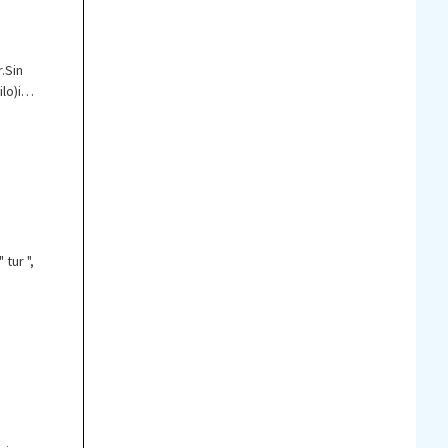
.Sin
lo)in
tur ",