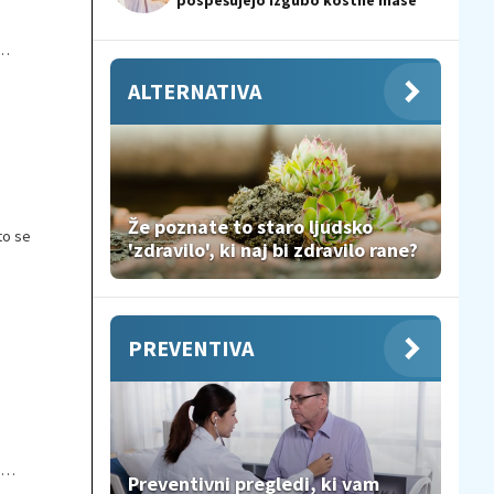
pospešujejo izgubo kostne mase
ALTERNATIVA
Že poznate to staro ljudsko
to se
'zdravilo', ki naj bi zdravilo rane?
PREVENTIVA
a
Preventivni pregledi, ki vam