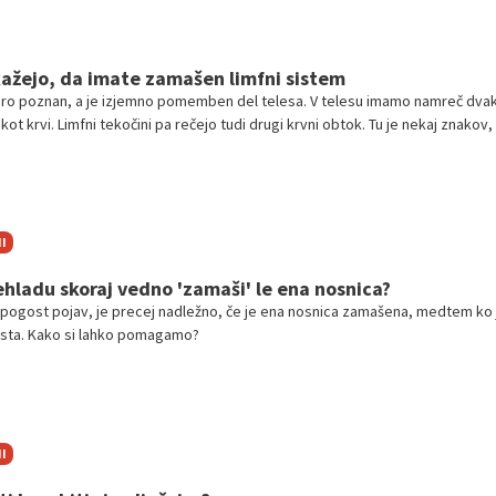
kažejo, da imate zamašen limfni sistem
bro poznan, a je izjemno pomemben del telesa. V telesu imamo namreč dvak
kot krvi. Limfni tekočini pa rečejo tudi drugi krvni obtok. Tu je nekaj znakov, 
prečistiti svoj limfni sistem.
I
ehladu skoraj vedno 'zamaši' le ena nosnica?
 pogost pojav, je precej nadležno, če je ena nosnica zamašena, medtem ko 
sta. Kako si lahko pomagamo?
I