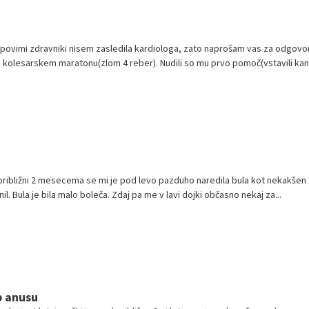
ovimi zdravniki nisem zasledila kardiologa, zato naprošam vas za odgovor
 kolesarskem maratonu(zlom 4 reber). Nudili so mu prvo pomoč(vstavili kani
približni 2 mesecema se mi je pod levo pazduho naredila bula kot nekakšen " 
nil. Bula je bila malo boleča. Zdaj pa me v lavi dojki občasno nekaj za...
 anusu