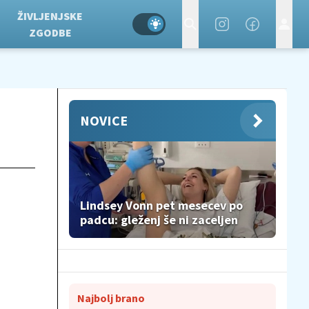
ŽIVLJENJSKE
ZGODBE
NOVICE
Lindsey Vonn pet mesecev po
padcu: gleženj še ni zaceljen
Najbolj brano