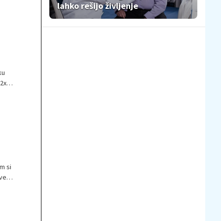
lahko rešijo življenje
ku
 2x
 iz
m si
dvema