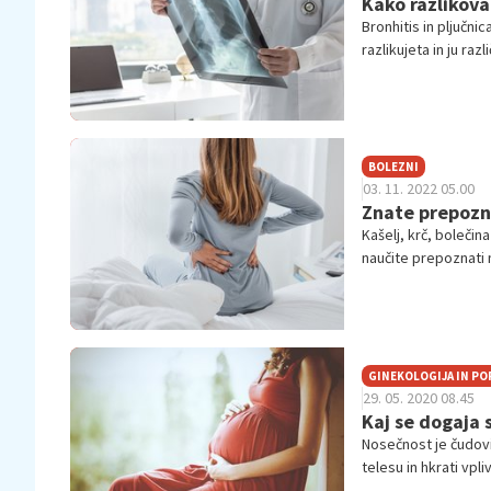
Kako razlikovat
Bronhitis in pljučn
razlikujeta in ju ra
zdravnika.
BOLEZNI
03. 11. 2022 05.00
Znate prepozna
Kašelj, krč, bolečin
naučite prepoznati 
Pravočasno odkrito 
GINEKOLOGIJA IN P
29. 05. 2020 08.45
Kaj se dogaja 
Nosečnost je čudov
telesu in hkrati vp
telesnih sprememb,