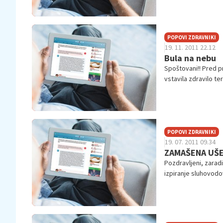
POPOVI ZDRAVNIKI
19. 11. 2011 22.12
Bula na nebu
Spoštovani!! Pred pr
vstavila zdravilo t
ven...
POPOVI ZDRAVNIKI
19. 07. 2011 09.34
ZAMAŠENA UŠ
Pozdravljeni, zarad
izpiranje sluhovodo
desnem uše...