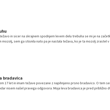
buhu
težavo in sicer na skrajnem spodnjem levem delu trebuha se mi je na začet
 mozolj, sem ga stisnila nato pa je nastala težava, ko je ta mozolj zrastel v
o me je čezdalje bolj predvsem med hojo, zato sem začela z mrzlimi obkladki
aj pa je na površju gnoj, sem ga stisnila zdaj pa je nastala velika luknja.. Se
en opis ampak se s tem problemom srečujem prvič in prosim za nasvet kaj
em gledala in predvidevam da je zamašena lojnica? Hvala za odgovor
a bradavica
sem 17 let in imam težave povezane z napihnjeno prsno bradavico. O tem se
ndar nisem našel pravega odgovora. Moja leva bradavica je pred približno 