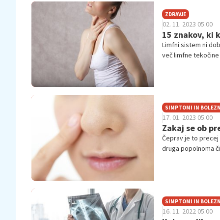
ZDRAVJE
02. 11. 2023 05.00
15 znakov, ki 
Limfni sistem ni do
več limfne tekočine 
kažejo, da bi morali 
SIMPTOMI IN BOLEZN
17. 01. 2023 05.00
Zakaj se ob pr
Čeprav je to precej
druga popolnoma či
SIMPTOMI IN BOLEZN
16. 11. 2022 05.00