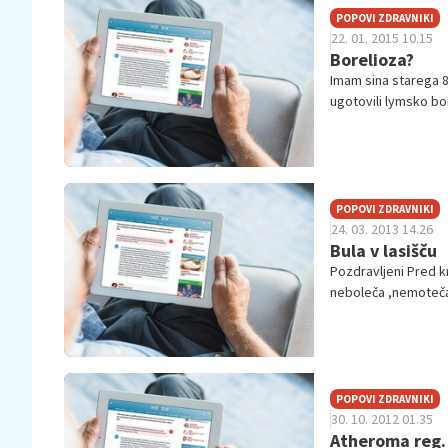
POPOVI ZDRAVNIKI
22. 01. 2015 10.15
Borelioza?
Imam sina starega 8 
ugotovili lymsko bo
Ig...
POPOVI ZDRAVNIKI
24. 03. 2013 14.26
Bula v lasišču
Pozdravljeni Pred kr
neboleča ,nemoteča,
otipaš ...
POPOVI ZDRAVNIKI
30. 10. 2012 01.35
Atheroma reg.