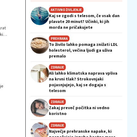
AKTIVNO ŽIVLJENJE
Kaj se zgodi s telesom, če vsak dan
plavate 20 minut? Učinki, ki jih
morda ne pričakujete
rat
ki
PREHRANA
To živilo lahko pomaga znižati LDL
holesterol, večina ljudi ga uživa
premalo
ZDRAVJE
Ali lahko klimatska naprava vpliva
na krvni tlak? Strokovnjaki
pojasnjujejo, kaj se dogaja s
je
telesom
ZDRAVJE
Zakaj preveč počitka ni vedno
koristno
ZDRAVJE
Največje prehranske napake, ki