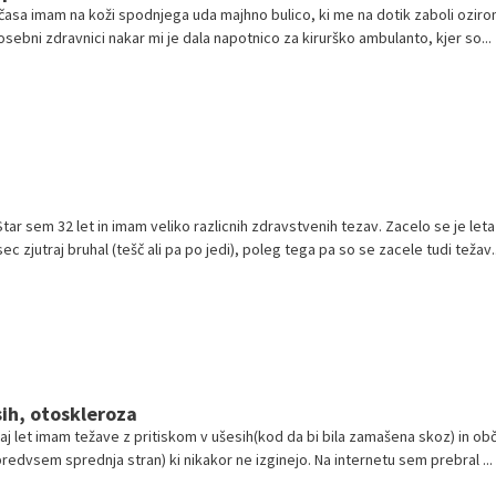
 časa imam na koži spodnjega uda majhno bulico, ki me na dotik zaboli ozir
osebni zdravnici nakar mi je dala napotnico za kirurško ambulanto, kjer so...
tar sem 32 let in imam veliko razlicnih zdravstvenih tezav. Zacelo se je leta
 zjutraj bruhal (tešč ali pa po jedi), poleg tega pa so se zacele tudi težav..
sih, otoskleroza
aj let imam težave z pritiskom v ušesih(kod da bi bila zamašena skoz) in ob
predvsem sprednja stran) ki nikakor ne izginejo. Na internetu sem prebral ...