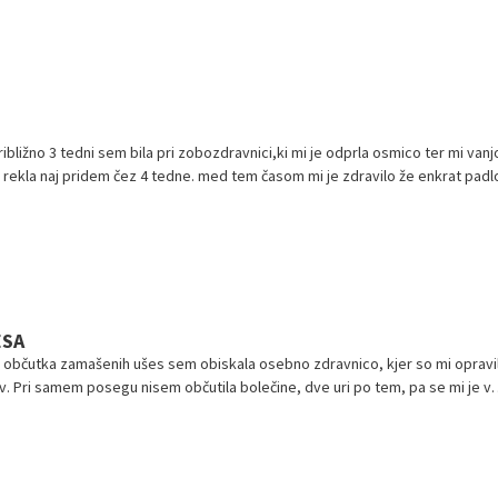
ibližno 3 tedni sem bila pri zobozdravnici,ki mi je odprla osmico ter mi vanj
er rekla naj pridem čez 4 tedne. med tem časom mi je zdravilo že enkrat padl
ESA
i občutka zamašenih ušes sem obiskala osebno zdravnico, kjer so mi opravil
v. Pri samem posegu nisem občutila bolečine, dve uri po tem, pa se mi je v