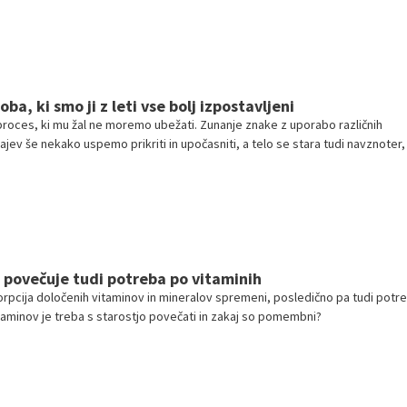
ba, ki smo ji z leti vse bolj izpostavljeni
 proces, ki mu žal ne moremo ubežati. Zunanje znake z uporabo različnih
jev še nekako uspemo prikriti in upočasniti, a telo se stara tudi navznoter,
v niti kreme in barve niti razni posegi, s katerimi bi ustavili čas. Na katere
je največji vpliv?
 povečuje tudi potreba po vitaminih
rpcija določenih vitaminov in mineralov spremeni, posledično pa tudi potr
itaminov je treba s starostjo povečati in zakaj so pomembni?