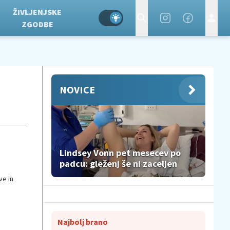
ŽIVLJENJSKE
ZGODBE
NOVICE
Lindsey Vonn pet mesecev po
padcu: gleženj še ni zaceljen
ve in
Najbolj brano