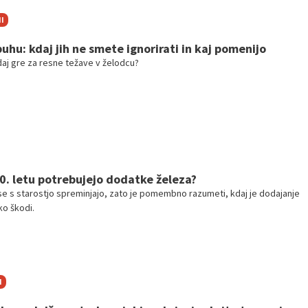
I
uhu: kdaj jih ne smete ignorirati in kaj pomenijo
aj gre za resne težave v želodcu?
60. letu potrebujejo dodatke železa?
e s starostjo spreminjajo, zato je pomembno razumeti, kdaj je dodajanje
ko škodi.
I