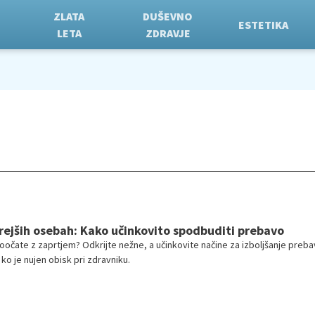
ZLATA
DUŠEVNO
ESTETIKA
LETA
ZDRAVJE
arejših osebah: Kako učinkovito spodbuditi prebavo
ji soočate z zaprtjem? Odkrijte nežne, a učinkovite načine za izboljšanje preba
ko je nujen obisk pri zdravniku.