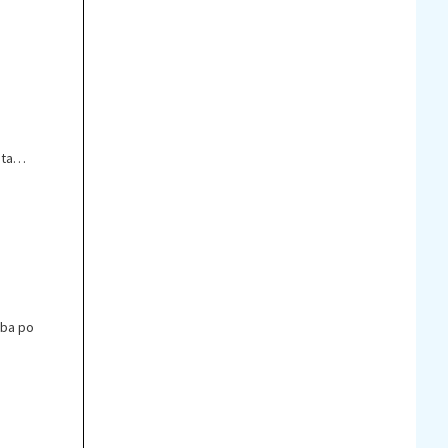
 tam
eba po