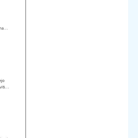
ana
ejo
iti