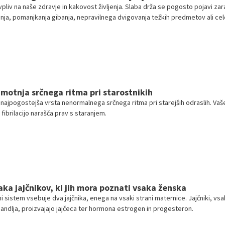
vpliv na naše zdravje in kakovost življenja. Slaba drža se pogosto pojavi zar
ja, pomanjkanja gibanja, nepravilnega dvigovanja težkih predmetov ali cel
av mnogi ne prepoznamo, kako pomembna je pravilna drža za naše telo, ima
 vpliv na naše fizično in duševno počutje ter lahko vpliva na naše zdravje na
motnja srčnega ritma pri starostnikih
 je najpogostejša vrsta nenormalnega srčnega ritma pri starejših odraslih. Vaš
 fibrilacijo narašča prav s staranjem.
ka jajčnikov, ki jih mora poznati vsaka ženska
 sistem vsebuje dva jajčnika, enega na vsaki strani maternice. Jajčniki, vsa
mandlja, proizvajajo jajčeca ter hormona estrogen in progesteron.