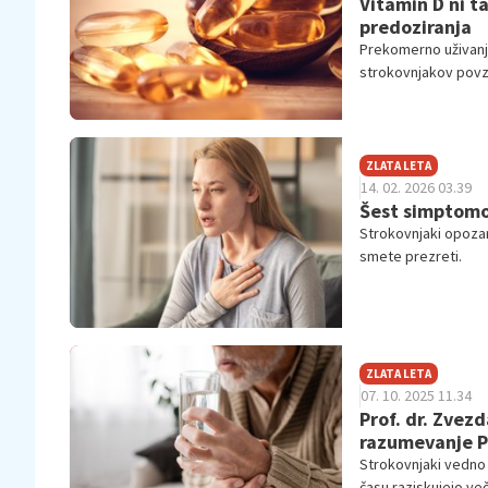
Vitamin D ni t
predoziranja
Prekomerno uživanje
strokovnjakov povz
ZLATA LETA
14. 02. 2026 03.39
Šest simptomov,
Strokovnjaki opozarj
smete prezreti.
ZLATA LETA
07. 10. 2025 11.34
Prof. dr. Zvez
razumevanje P
Strokovnjaki vedno 
času raziskujejo ve