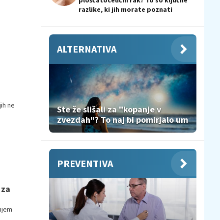
ploščatocelični rak? To so ključne
razlike, ki jih morate poznati
ALTERNATIVA
jih ne
Ste že slišali za "kopanje v
zvezdah"? To naj bi pomirjalo um
PREVENTIVA
 za
njem