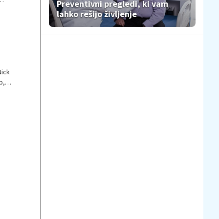
Preventivni pregledi, ki vam
lahko rešijo življenje
Nick
b,