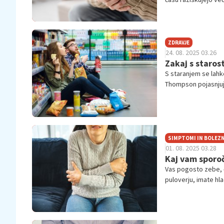
epigenetika), vnetn
posamezniku posebe
ZDRAVJE
24. 08. 2025 03.26
Zakaj s staros
S staranjem se lahk
Thompson pojasnjuj
depresija, zdravila,
SIMPTOMI IN BOLEZN
01. 08. 2025 03.28
Kaj vam sporoč
Vas pogosto zebe, č
puloverju, imate hl