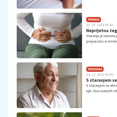
PREBAVA
31. 07. 2024 05.00
Neprijetna tego
Staranje je naravni
preparatov in tretma
pa ne pridejo v pošte
organe pa ima staran
PREHRANA
14. 12. 2023 05.00
S staranjem se
S staranjem se abso
njih. Vnos katerih v