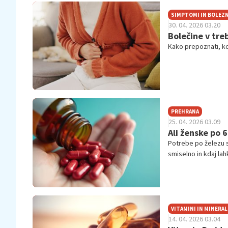
SIMPTOMI IN BOLEZN
30. 04. 2026 03.20
Bolečine v treb
Kako prepoznati, kd
PREHRANA
25. 04. 2026 03.09
Ali ženske po 
Potrebe po železu s
smiselno in kdaj lah
VITAMINI IN MINERAL
14. 04. 2026 03.04