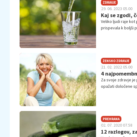
ZDRAVJE
29. 06. 2023 05.00
Kaj se zgodi, 
Veliko ljudi raje ko
prispevala k boljši 
voda svoje dobre in
mineralni.
ŽENSKO ZDRAVJE
21. 02. 2022 05.00
4 najpomembnej
Za svoje zdravje je
opažati določene s
preglede, o katerih 
PREHRANA
02. 07. 2020 07.58
12 razlogov, z