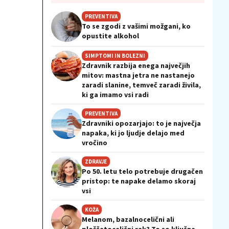
PREVENTIVA
To se zgodi z vašimi možgani, ko
opustite alkohol
SIMPTOMI IN BOLEZNI
Zdravnik razbija enega največjih
mitov: mastna jetra ne nastanejo
zaradi slanine, temveč zaradi živila,
ki ga imamo vsi radi
PREVENTIVA
Zdravniki opozarjajo: to je največja
napaka, ki jo ljudje delajo med
vročino
ZDRAVJE
Po 50. letu telo potrebuje drugačen
pristop: te napake delamo skoraj
vsi
KOŽA
Melanom, bazalnocelični ali