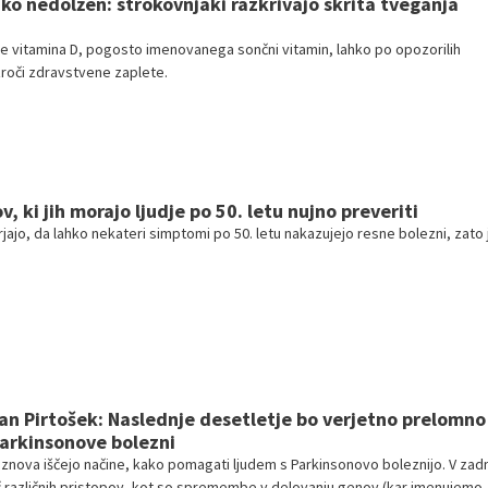
ako nedolžen: strokovnjaki razkrivajo skrita tveganja
 vitamina D, pogosto imenovanega sončni vitamin, lahko po opozorilih
roči zdravstvene zaplete.
 ki jih morajo ljudje po 50. letu nujno preveriti
ajo, da lahko nekateri simptomi po 50. letu nakazujejo resne bolezni, zato 
dan Pirtošek: Naslednje desetletje bo verjetno prelomno
arkinsonove bolezni
znova iščejo načine, kako pomagati ljudem s Parkinsonovo boleznijo. V zad
č različnih pristopov, kot so spremembe v delovanju genov (kar imenujemo