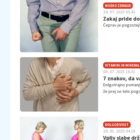
MOŠKO ZDRAVJE
16. 07. 2025 03.42
Zakaj pride do
Čeprav je pogostejš
VITAMINI IN MINERAL
03. 07. 2025 16.31
7 znakov, da v
Dolgotrajno pomanjk
že prej se telo pogo
DOLGOŽIVOST
20. 01. 2025 04.18
Vpliv slabe drž