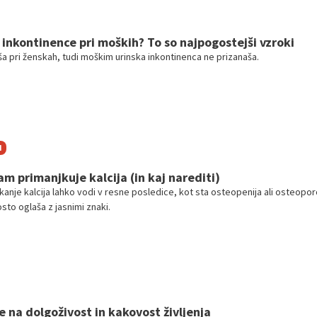
 inkontinence pri moških? To so najpogostejši vzroki
a pri ženskah, tudi moškim urinska inkontinenca ne prizanaša.
I
am primanjkuje kalcija (in kaj narediti)
anje kalcija lahko vodi v resne posledice, kot sta osteopenija ali osteopor
sto oglaša z jasnimi znaki.
e na dolgoživost in kakovost življenja