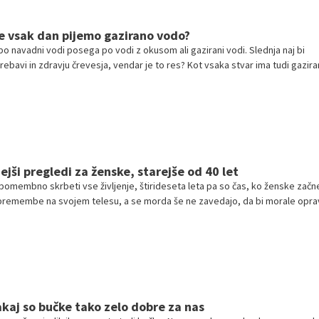
če vsak dan pijemo gazirano vodo?
t po navadni vodi posega po vodi z okusom ali gazirani vodi. Slednja naj bi
prebavi in zdravju črevesja, vendar je to res? Kot vsaka stvar ima tudi gazir
 slabe plati. Na tem mestu poudarjamo, da je govora o gazirani vodi in ne
ši pregledi za ženske, starejše od 40 let
 pomembno skrbeti vse življenje, štirideseta leta pa so čas, ko ženske začn
premembe na svojem telesu, a se morda še ne zavedajo, da bi morale oprav
prej niso razmišljale.
akaj so bučke tako zelo dobre za nas