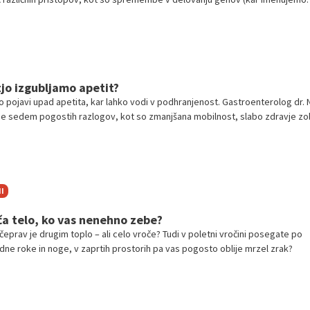
i procesi v možganih (nevroinflamacija) in zdravljenje prilagojeno vsakemu
j (personalizirana medicina).
tjo izgubljamo apetit?
o pojavi upad apetita, kar lahko vodi v podhranjenost. Gastroenterolog dr. 
e sedem pogostih razlogov, kot so zmanjšana mobilnost, slabo zdravje zo
 osamljenost, bolezni in zaprtje, ter ponuja praktične rešitve.
I
a telo, ko vas nenehno zebe?
eprav je drugim toplo – ali celo vroče? Tudi v poletni vročini posegate po
adne roke in noge, v zaprtih prostorih pa vas pogosto oblije mrzel zrak?