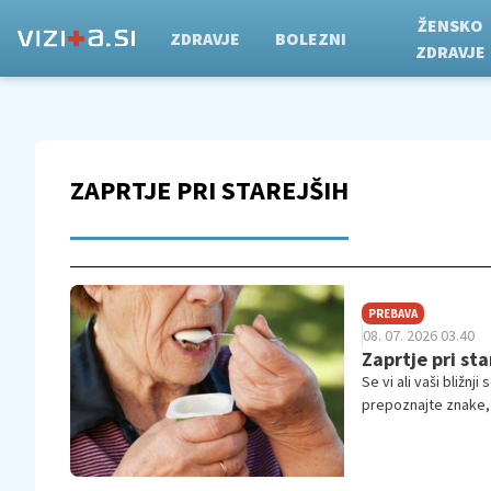
ŽENSKO
ZDRAVJE
BOLEZNI
ZDRAVJE
ZAPRTJE PRI STAREJŠIH
PREBAVA
08. 07. 2026 03.40
Zaprtje pri st
Se vi ali vaši bližn
prepoznajte znake, 