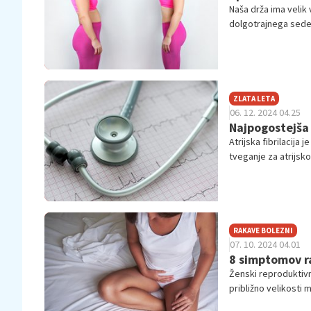
Naša drža ima velik 
dolgotrajnega seden
zaradi stresa. Čepr
dejavnik daljnosežen
rok.
ZLATA LETA
06. 12. 2024 04.25
Najpogostejša 
Atrijska fibrilacija
tveganje za atrijsko
RAKAVE BOLEZNI
07. 10. 2024 04.01
8 simptomov ra
Ženski reproduktivni
približno velikosti 