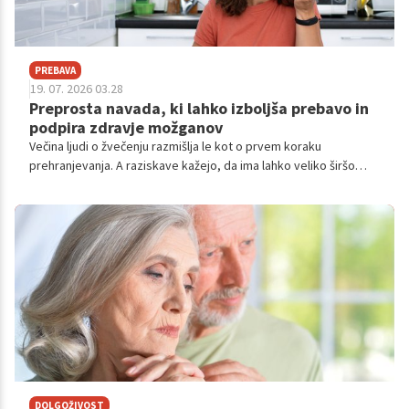
PREBAVA
19. 07. 2026 03.28
Preprosta navada, ki lahko izboljša prebavo in
podpira zdravje možganov
Večina ljudi o žvečenju razmišlja le kot o prvem koraku
prehranjevanja. A raziskave kažejo, da ima lahko veliko širšo
vlogo. Poleg tega, da olajša prebavo, naj bi vplivalo tudi na
občutek sitosti, delovanje možganov in raven stresa.
DOLGOŽIVOST