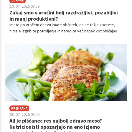
ZDRAVJE
10. 07. 2026 03.58
Zakaj smo v vročini bolj razdražljivi, pozabljivi
in manj produktivni?
Imate po vročem dnevu imate občutek, da se težje zberete,
hitreje izgubite potrpljenje in naredite več napak kot običajno?
Niste edini. Znanstveniki vse pogosteje ugotavljajo, da vročina
ne vpliva le na telo, ampak tudi na naše možgane.
PREHRANA
08. 07. 2026 03.55
Ali je piščanec res najbolj zdravo meso?
Nutricionisti opozarjajo na eno izjemo