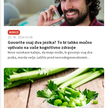
NOVICE
23. 05. 2026 03.06
Govorite vsaj dva jezika? To bi lahko močno
vplivalo na vaše kognitivno zdravje
Nove raziskave kažejo, da imajo moški, ki govorijo vsaj dva
jezika, morda večjo zaščito pred nevrodegenerativnimi
boleznimi zaradi sinergije med jeziki in testosteronom.