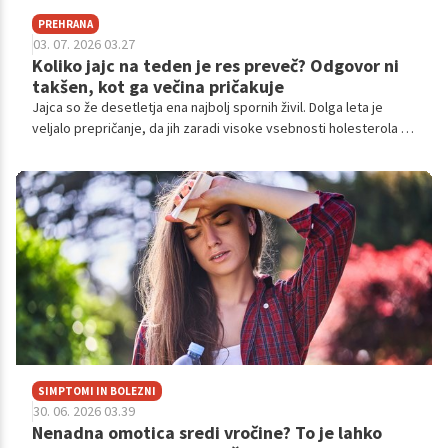
PREHRANA
03. 07. 2026 03.27
Koliko jajc na teden je res preveč? Odgovor ni
takšen, kot ga večina pričakuje
Jajca so že desetletja ena najbolj spornih živil. Dolga leta je
veljalo prepričanje, da jih zaradi visoke vsebnosti holesterola ne
bi smeli jesti prepogosto. Danes pa številni strokovnjaki pravijo,
da je zgodba precej bolj zapletena. Torej, koliko jajc na teden je
res preveč?
SIMPTOMI IN BOLEZNI
30. 06. 2026 03.39
Nenadna omotica sredi vročine? To je lahko