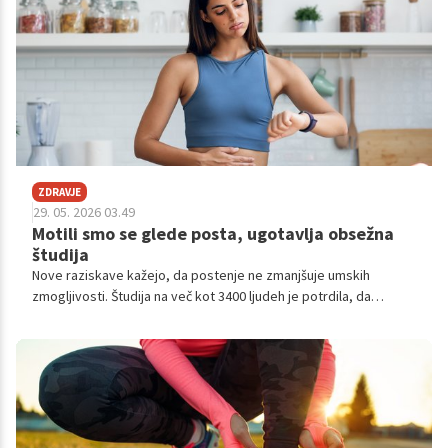
ZDRAVJE
29. 05. 2026 03.49
Motili smo se glede posta, ugotavlja obsežna
študija
Nove raziskave kažejo, da postenje ne zmanjšuje umskih
zmogljivosti. Študija na več kot 3400 ljudeh je potrdila, da
ostajamo zbrani tudi brez rednih obrokov.