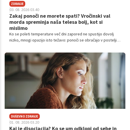
ZDRAVJE
03. 08. 2026 03.40
Zakaj ponoči ne morete spati? Vročinski val
morda spreminja naša telesa bolj, kot si
mislimo
Ko se poleti temperature več dni zapored ne spustijo dovolj
nizko, mnogi opazijo isto težavo: ponoči se obračajo v postelji,
se zbujajo pogosteje in zjutraj vstanejo bolj utrujeni kot
običajno.
DUŠEVNO ZDRAVJE
01. 08. 2026 03.20
Kaj je disociacija? Ko se um odklopi od sebe in