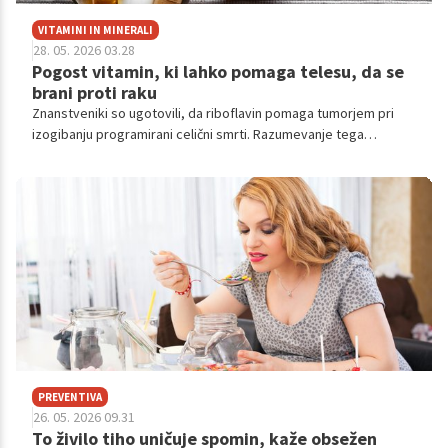
VITAMINI IN MINERALI
28. 05. 2026 03.28
Pogost vitamin, ki lahko pomaga telesu, da se
brani proti raku
Znanstveniki so ugotovili, da riboflavin pomaga tumorjem pri
izogibanju programirani celični smrti. Razumevanje tega
procesa je ključnega pomena za razvoj novih terapij, ki bi
prekinile zaščito rakavih celic, pravijo znanstveniki.
PREVENTIVA
26. 05. 2026 09.31
To živilo tiho uničuje spomin, kaže obsežen