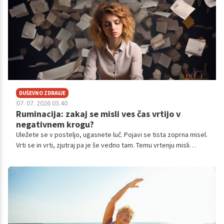
disciplina.
DUŠEVNO ZDRAVJE
07. 07. 2026 03.40
Ruminacija: zakaj se misli ves čas vrtijo v
negativnem krogu?
Uležete se v posteljo, ugasnete luč. Pojavi se tista zoprna misel.
Vrti se in vrti, zjutraj pa je še vedno tam. Temu vrtenju misli
stroka pravi ruminacija.