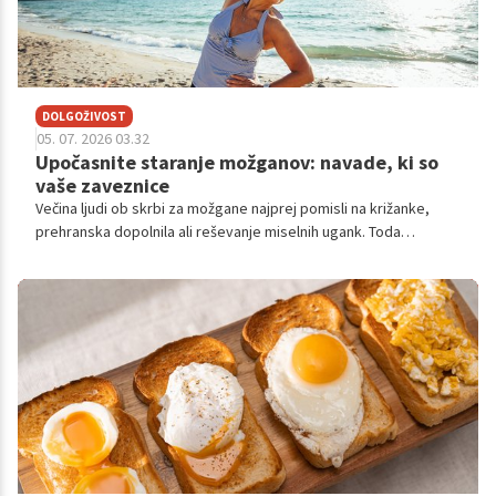
DOLGOŽIVOST
05. 07. 2026 03.32
Upočasnite staranje možganov: navade, ki so
vaše zaveznice
Večina ljudi ob skrbi za možgane najprej pomisli na križanke,
prehranska dopolnila ali reševanje miselnih ugank. Toda
nevroznanstveniki vse pogosteje opozarjajo, da lahko na
zdravje možganov pomembno vplivajo povsem običajne
navade, nekatere med njimi pa smo zaradi sodobnega načina
življenja skoraj opustili.