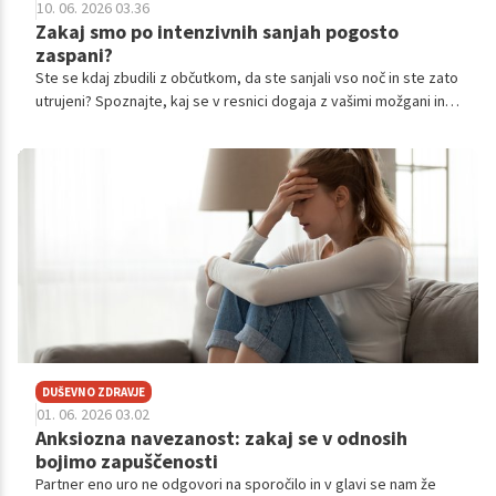
10. 06. 2026 03.36
Zakaj smo po intenzivnih sanjah pogosto
zaspani?
Ste se kdaj zbudili z občutkom, da ste sanjali vso noč in ste zato
utrujeni? Spoznajte, kaj se v resnici dogaja z vašimi možgani in
zakaj je ključen trenutek, ko se zbudite.
DUŠEVNO ZDRAVJE
01. 06. 2026 03.02
Anksiozna navezanost: zakaj se v odnosih
bojimo zapuščenosti
Partner eno uro ne odgovori na sporočilo in v glavi se nam že