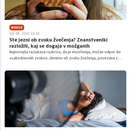
NOVICE
04. 08. 2026 10.38
Ste jezni ob zvoku žvečenja? Znanstveniki
razložili, kaj se dogaja v možganih
Najnovejša raziskava razkriva, da je mizofonija, močan odpor do
vsakodnevnih zvokov, denimo ob zvoku žvečenja, povezana z
našimi možgani.