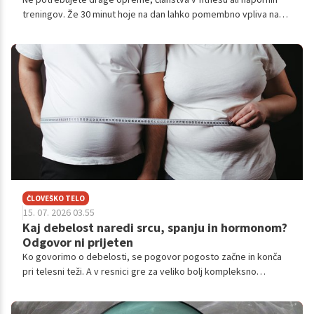
treningov. Že 30 minut hoje na dan lahko pomembno vpliva na
zdravje srca, možganov, mišic in celo razpoloženje.
ČLOVEŠKO TELO
15. 07. 2026 03.55
Kaj debelost naredi srcu, spanju in hormonom?
Odgovor ni prijeten
Ko govorimo o debelosti, se pogovor pogosto začne in konča
pri telesni teži. A v resnici gre za veliko bolj kompleksno
zdravstveno stanje, ki presega številke na tehtnici in sega
globoko v delovanje celotnega telesa. Debelost vpliva na srce,