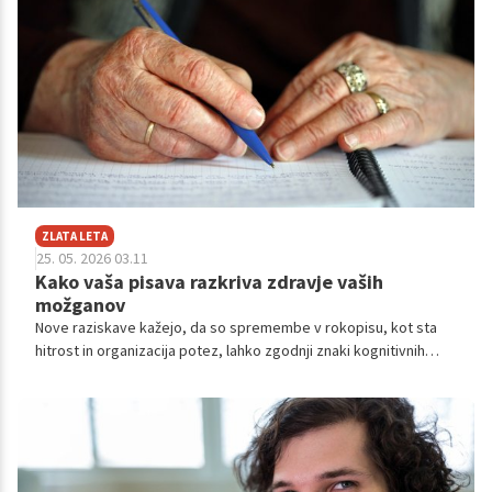
ZLATA LETA
25. 05. 2026 03.11
Kako vaša pisava razkriva zdravje vaših
možganov
Nove raziskave kažejo, da so spremembe v rokopisu, kot sta
hitrost in organizacija potez, lahko zgodnji znaki kognitivnih
težav in nevrodegenerativnih bolezni.