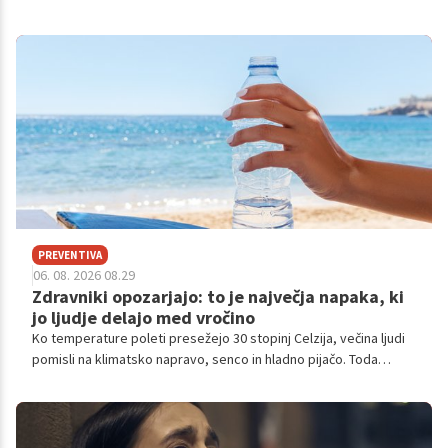
ključnih nevronov.
PREVENTIVA
06. 08. 2026 08.29
Zdravniki opozarjajo: to je največja napaka, ki
jo ljudje delajo med vročino
Ko temperature poleti presežejo 30 stopinj Celzija, večina ljudi
pomisli na klimatsko napravo, senco in hladno pijačo. Toda
strokovnjaki opozarjajo, da mnogi med vročinskimi valovi
naredijo napako, ki lahko telo močno obremeni: čakajo, da
postanejo žejni, preden začnejo piti.