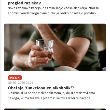
pregled raziskav
Nove raziskave kažejo, da zmanjšanje vnosa sladkorja izboljša
spomin, vendar kognitivne funkcije redko dosežejo prvotno
raven tistih, ki so se ves čas prehranjevali zdravo.
BOLEZNI
26. 05. 2026 08.06
Obstaja 'funkcionalen alkoholik'?
Klasična slika osebe z alkoholizmom je, da si predstavljamo
nekoga, ki ima težave s pitjem in se mu zaradi te navade
življenje podira. Realna slika ni vedno takšna. Mnogokrat se
alkoholizem skriva za najbolj popolnimi človeškimi podobami.