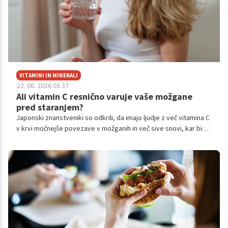
VITAMINI IN MINERALI
22. 06. 2026 03.37
Ali vitamin C resnično varuje vaše možgane
pred staranjem?
Japonski znanstveniki so odkrili, da imajo ljudje z več vitamina C
v krvi močnejše povezave v možganih in več sive snovi, kar bi
lahko pomagalo pri preprečevanju demence in bolezni.