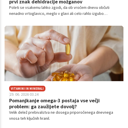
prvi znak dehidracije možganov
Poleti se vsakemu lahko zgodi, da ob vročem dnevu občuti
nenadno vrtoglavico, meglo v glavi ali celo rahlo izgubo
ravnotežja.
VITAMINI IN MINERALI
29. 06. 2026 03.24
Pomanjkanje omega-3 postaja vse večji
problem: ga zaužijete dovolj?
Velik delež prebivalstva ne dosega priporočenega dnevnega
vnosa teh ključnih hranil.