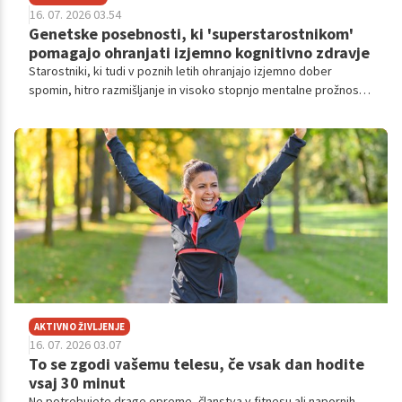
16. 07. 2026 03.54
Genetske posebnosti, ki 'superstarostnikom'
pomagajo ohranjati izjemno kognitivno zdravje
Starostniki, ki tudi v poznih letih ohranjajo izjemno dober
spomin, hitro razmišljanje in visoko stopnjo mentalne prožnosti,
so že dolgo predmet znanstvenega zanimanja.
AKTIVNO ŽIVLJENJE
16. 07. 2026 03.07
To se zgodi vašemu telesu, če vsak dan hodite
vsaj 30 minut
Ne potrebujete drage opreme, članstva v fitnesu ali napornih