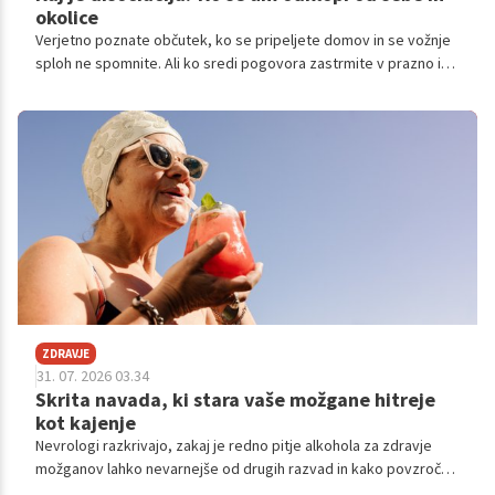
okolice
Verjetno poznate občutek, ko se pripeljete domov in se vožnje
sploh ne spomnite. Ali ko sredi pogovora zastrmite v prazno in
za hip "odplavate".
ZDRAVJE
31. 07. 2026 03.34
Skrita navada, ki stara vaše možgane hitreje
kot kajenje
Nevrologi razkrivajo, zakaj je redno pitje alkohola za zdravje
možganov lahko nevarnejše od drugih razvad in kako povzroča
njihovo pospešeno staranje.