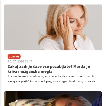
ZDRAVJE
30. 07. 2026 03.47
Zakaj zadnje čase vse pozabljate? Morda je
kriva možganska megla
Ste se že znašli v situaciji, ko ste vstopili v prostor in pozabili,
zakaj ste prišli? Ali pa sredi pogovora izgubili nit misli, pozabili
ime sodelavca ali večkrat preverili, ali ste poslali pomembno
elektronsko sporočilo? Če se vam to dogaja pogosteje kot
običajno, še ne pomeni, da je z vašimi možgani nekaj narobe.