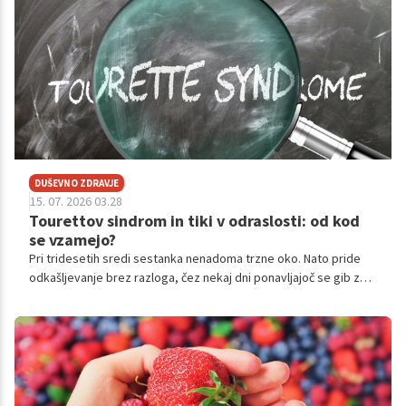
presnovo, hormone, spanec in celo na to, kako se počutimo čez
dan.
DUŠEVNO ZDRAVJE
15. 07. 2026 03.28
Tourettov sindrom in tiki v odraslosti: od kod
se vzamejo?
Pri tridesetih sredi sestanka nenadoma trzne oko. Nato pride
odkašljevanje brez razloga, čez nekaj dni ponavljajoč se gib z
rameni.