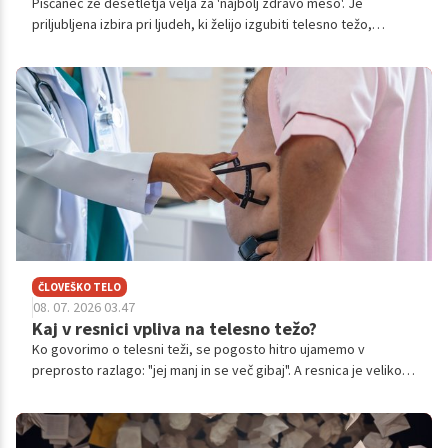
Piščanec že desetletja velja za 'najbolj zdravo meso'. Je
priljubljena izbira pri ljudeh, ki želijo izgubiti telesno težo,
povečati vnos beljakovin ali zmanjšati količino maščob v
prehrani.
ČLOVEŠKO TELO
08. 07. 2026 03.47
Kaj v resnici vpliva na telesno težo?
Ko govorimo o telesni teži, se pogosto hitro ujamemo v
preprosto razlago: "jej manj in se več gibaj". A resnica je veliko
bolj kompleksna. Debelost danes razumemo kot kronično
bolezen, na katero vpliva preplet bioloških, psiholoških,
genetskih in okoljskih dejavnikov, ne zgolj osebna izbira ali