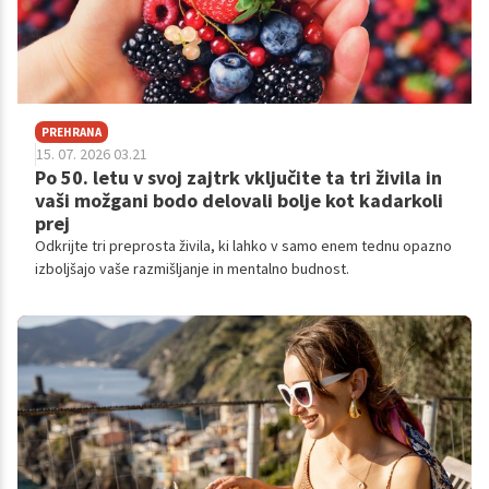
PREHRANA
15. 07. 2026 03.21
Po 50. letu v svoj zajtrk vključite ta tri živila in
vaši možgani bodo delovali bolje kot kadarkoli
prej
Odkrijte tri preprosta živila, ki lahko v samo enem tednu opazno
izboljšajo vaše razmišljanje in mentalno budnost.