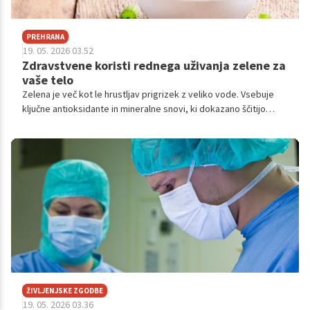
PREHRANA
19. 05. 2026 03.52
Zdravstvene koristi rednega uživanja zelene za
vaše telo
Zelena je več kot le hrustljav prigrizek z veliko vode. Vsebuje
ključne antioksidante in mineralne snovi, ki dokazano ščitijo
želodčno sluznico, uravnavajo krvni tlak in pomagajo pri
obvladovanju kroničnih vnetij v telesu.
ŽIVLJENJSKE ZGODBE
19. 05. 2026 03.36