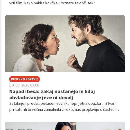
vrti film, kako pakira kovčke. Poznate ta občutek?
DUŠEVNO ZDRAVJE
30. 05. 2026 03.00
Napadi besa: zakaj nastanejo in kdaj
obvladovanje jeze ni dovolj
Zataknjen predal, počasen voznik, neprijetna opazka ... Stvari,
pri katerih bi večina zamahnila z roko, nas preplavijo s čustvenim
odzivom, ki je glede na dogodek povsem nesorazmeren.