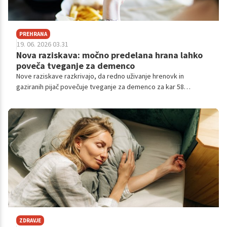
PREHRANA
19. 06. 2026 03.31
Nova raziskava: močno predelana hrana lahko
poveča tveganje za demenco
Nove raziskave razkrivajo, da redno uživanje hrenovk in
gaziranih pijač povečuje tveganje za demenco za kar 58
odstotkov.
ZDRAVJE