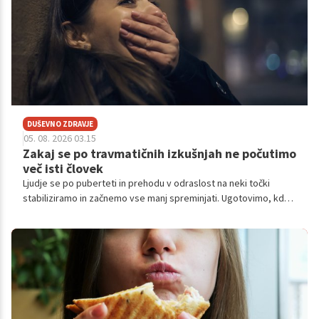
DUŠEVNO ZDRAVJE
05. 08. 2026 03.15
Zakaj se po travmatičnih izkušnjah ne počutimo
več isti človek
Ljudje se po puberteti in prehodu v odraslost na neki točki
stabiliziramo in začnemo vse manj spreminjati. Ugotovimo, kdo
smo, možgani dozorijo, ustalimo se v način življenja, ki nam
ustreza.