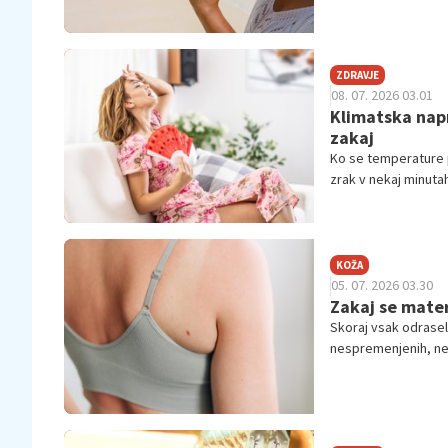
ZDRAVJE
08. 07. 2026 03.01
Klimatska napr
zakaj
Ko se temperature p
zrak v nekaj minuta
KOŽA
05. 07. 2026 03.30
Zakaj se mater
Skoraj vsak odrasel 
nespremenjenih, ne
ko opazi, da je zna