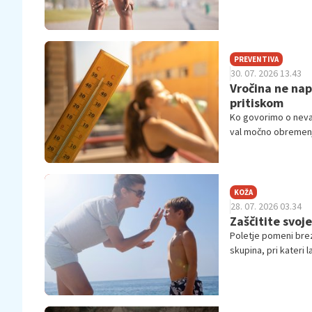
poznamo to.
PREVENTIVA
30. 07. 2026 13.43
Vročina ne nap
pritiskom
Ko govorimo o nevar
val močno obremenj
KOŽA
28. 07. 2026 03.34
Zaščitite svoj
Poletje pomeni brez
skupina, pri kateri l