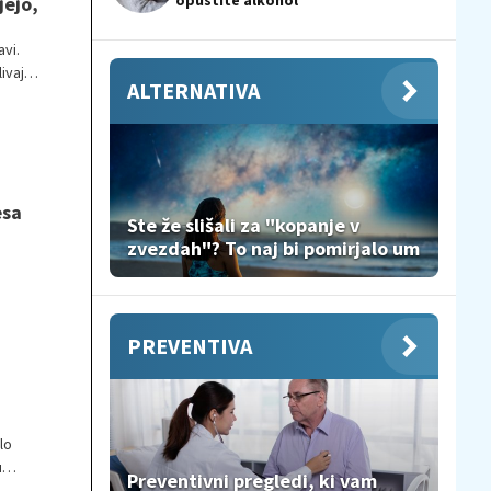
opustite alkohol
jejo,
vi.
livajo
ALTERNATIVA
esa
Ste že slišali za "kopanje v
zvezdah"? To naj bi pomirjalo um
PREVENTIVA
lo
u
Preventivni pregledi, ki vam
o, saj