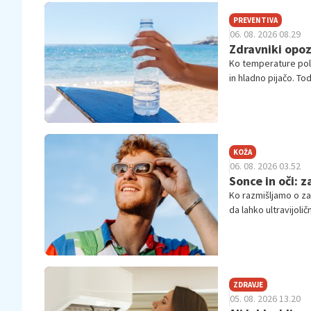
na svežini, kakovost
PREVENTIVA
06. 08. 2026 08.29
Zdravniki opoza
Ko temperature pole
in hladno pijačo. To
lahko telo močno ob
KOŽA
06. 08. 2026 03.52
Sonce in oči: 
Ko razmišljamo o z
da lahko ultravijolič
ZDRAVJE
05. 08. 2026 13.20