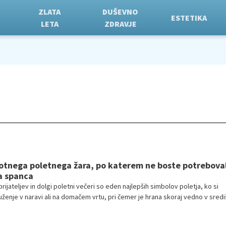
ZLATA
DUŠEVNO
ESTETIKA
LETA
ZDRAVJE
otnega poletnega žara, po katerem ne boste potreboval
a spanca
rijateljev in dolgi poletni večeri so eden najlepših simbolov poletja, ko si
enje v naravi ali na domačem vrtu, pri čemer je hrana skoraj vedno v sredi
nih obrokih pogosto sledi utrujenost in občutek teže, ki ni le posledica vroč
e, mastne hrane, zato se vse več ljudi odloča za lažje piknik izbire, ki tem