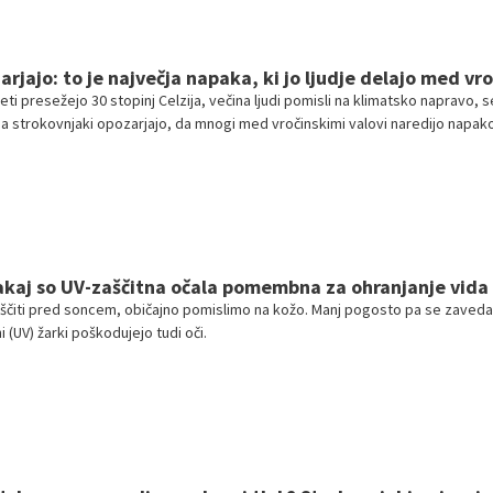
nih sestavinah in preprosti pripravi.
rjajo: to je največja napaka, ki jo ljudje delajo med vr
ti presežejo 30 stopinj Celzija, večina ljudi pomisli na klimatsko napravo, 
da strokovnjaki opozarjajo, da mnogi med vročinskimi valovi naredijo napako
remeni: čakajo, da postanejo žejni, preden začnejo piti.
zakaj so UV-zaščitna očala pomembna za ohranjanje vida
aščiti pred soncem, običajno pomislimo na kožo. Manj pogosto pa se zaved
ni (UV) žarki poškodujejo tudi oči.