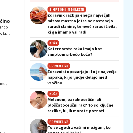
SIMPTOMI IN BOLEZNI
Zdravnik razbija enega največjih
očino
mitov: mastna jetra ne nastanejo
zaradi slanine, temveč zaradi živila,
senco
ki ga imamo vsi radi
, ki
KOŽA
Katere vrste raka imajo kot
simptom srbečo kožo?
PREVENTIVA
Zdravniki opozarjajo: to je največja
napaka, ki jo ljudje delajo med
vročino
amo,
KOŽA
Melanom, bazalnocelični ali
ploščatocelični rak? To so ključne
razlike, ki jih morate poznati
PREVENTIVA
To se zgodi z vašimi možgani, ko