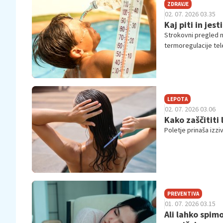
ZDRAVJE
02. 07. 2026 03.35
Kaj piti in jest
Strokovni pregled na
termoregulacije tel
LEPOTA
02. 07. 2026 03.06
Kako zaščititi
Poletje prinaša izzi
PREVENTIVA
01. 07. 2026 03.15
Ali lahko spim