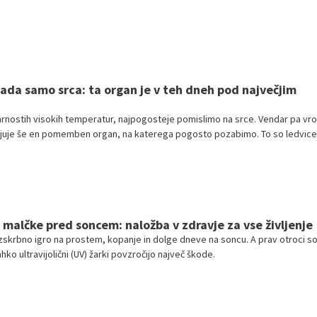
ada samo srca: ta organ je v teh dneh pod največjim
nostih visokih temperatur, najpogosteje pomislimo na srce. Vendar pa vro
uje še en pomemben organ, na katerega pogosto pozabimo. To so ledvice
e malčke pred soncem: naložba v zdravje za vse življenje
skrbno igro na prostem, kopanje in dolge dneve na soncu. A prav otroci s
ahko ultravijolični (UV) žarki povzročijo največ škode.