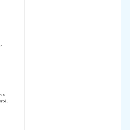
en
nje
rbi,