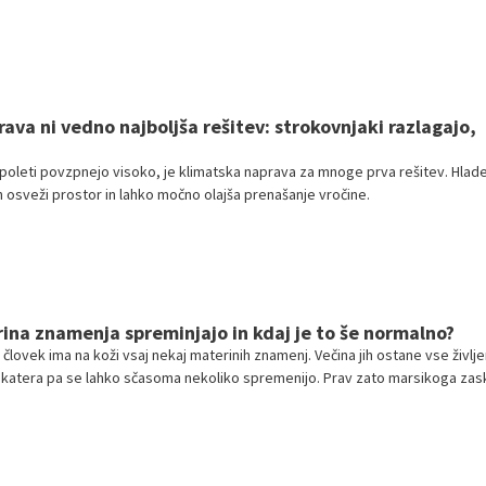
ava ni vedno najboljša rešitev: strokovnjaki razlagajo,
oleti povzpnejo visoko, je klimatska naprava za mnoge prva rešitev. Hlad
h osveži prostor in lahko močno olajša prenašanje vročine.
ina znamenja spreminjajo in kdaj je to še normalno?
človek ima na koži vsaj nekaj materinih znamenj. Večina jih ostane vse življe
katera pa se lahko sčasoma nekoliko spremenijo. Prav zato marsikoga zask
menje postalo večje, temnejše ali drugačne oblike.