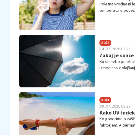
Poletna vročina ni l
temperature povečaj
vode pravzaprav po
KOŽA
14. 07. 2026 03.25
Zakaj je sonc
Ko se nebo poleti a
izmed nas z olajša
KOŽA
08. 07. 2026 03.17
Kako UV-indeks
Ko govorimo o zašči
faktorjem. A dermato
pomembnejši podat