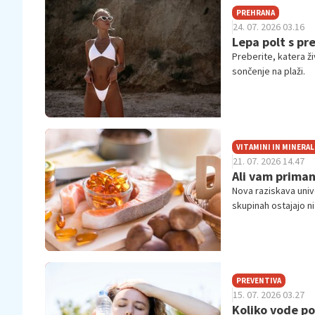
PREHRANA
24. 07. 2026 03.16
Lepa polt s pr
Preberite, katera ži
sončenje na plaži.
VITAMINI IN MINERAL
21. 07. 2026 14.47
Ali vam prima
Nova raziskava univ
skupinah ostajajo n
PREVENTIVA
15. 07. 2026 03.27
Koliko vode po