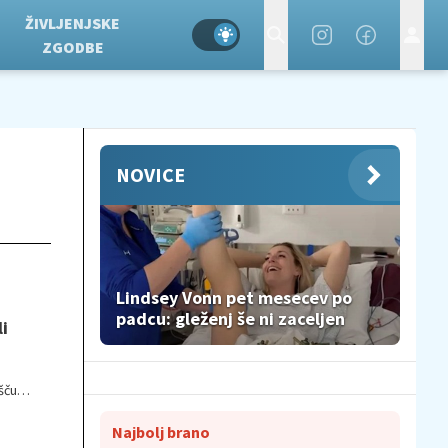
ŽIVLJENJSKE
ZGODBE
NOVICE
Lindsey Vonn pet mesecev po
padcu: gleženj še ni zaceljen
i
šču
ine,
Najbolj brano
eljijo