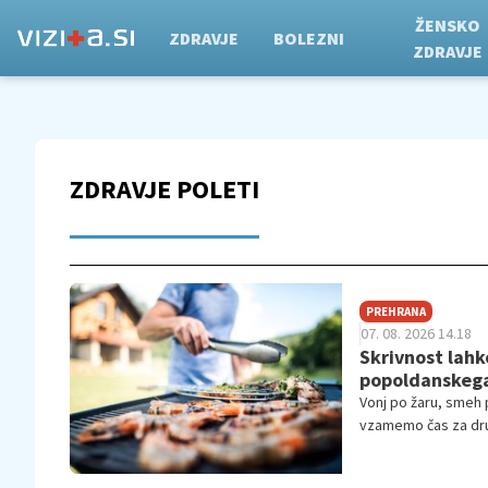
ŽENSKO
ZDRAVJE
BOLEZNI
ZDRAVJE
ZDRAVJE POLETI
PREHRANA
07. 08. 2026 14.18
Skrivnost lahk
popoldanskeg
Vonj po žaru, smeh p
vzamemo čas za druž
dogajanja. A po obil
temveč predvsem težk