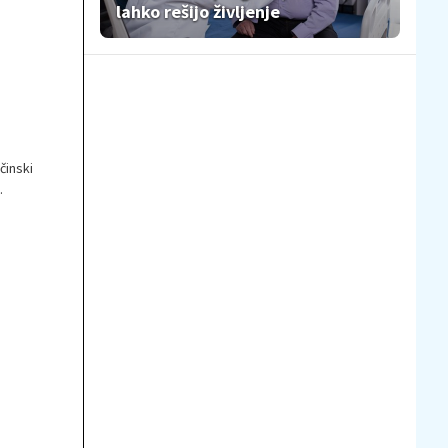
lahko rešijo življenje
činski
.
o