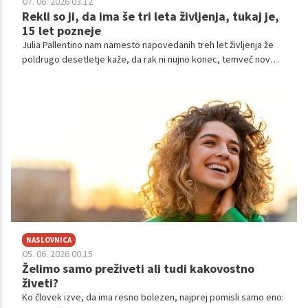
07. 06. 2026 03.12
Rekli so ji, da ima še tri leta življenja, tukaj je,
15 let pozneje
Julia Pallentino nam namesto napovedanih treh let življenja že
poldrugo desetletje kaže, da rak ni nujno konec, temveč nov
začetek.
NASLOVNICA
05. 06. 2026 00.15
Želimo samo preživeti ali tudi kakovostno
živeti?
Ko človek izve, da ima resno bolezen, najprej pomisli samo eno: