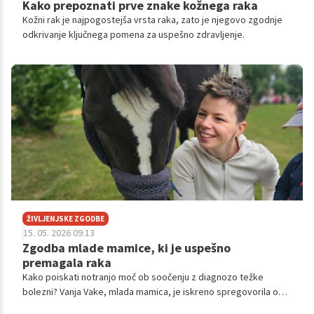
Kako prepoznati prve znake kožnega raka
Kožni rak je najpogostejša vrsta raka, zato je njegovo zgodnje
odkrivanje ključnega pomena za uspešno zdravljenje.
ŽIVLJENJSKE ZGODBE
15. 05. 2026 09.13
Zgodba mlade mamice, ki je uspešno
premagala raka
Kako poiskati notranjo moč ob soočenju z diagnozo težke
bolezni? Vanja Vake, mlada mamica, je iskreno spregovorila o
svoji izkušnji in premagovanju trojno negativnega raka dojke.