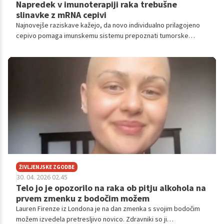
Napredek v imunoterapiji raka trebušne
slinavke z mRNA cepivi
Najnovejše raziskave kažejo, da novo individualno prilagojeno
cepivo pomaga imunskemu sistemu prepoznati tumorske
celice, kar bolnikom z rakom trebušne slinavke omogoča do
šest let dodatnega življenja.
ŽIVLJENJSKE ZGODBE
30. 04. 2026 02.45
Telo jo je opozorilo na raka ob pitju alkohola na
prvem zmenku z bodočim možem
Lauren Firenze iz Londona je na dan zmenka s svojim bodočim
možem izvedela pretresljivo novico. Zdravniki so ji