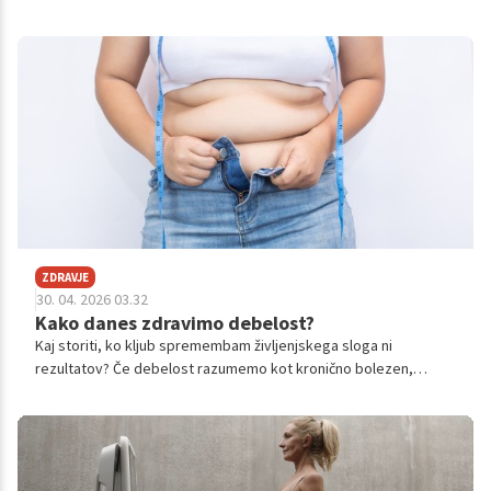
diagnosticirali raka v četrtem stadiju, prvo opozorilo o bolezni
pa je povsem nepričakovano opazila ob kozarcu vina.
ZDRAVJE
30. 04. 2026 03.32
Kako danes zdravimo debelost?
Kaj storiti, ko kljub spremembam življenjskega sloga ni
rezultatov? Če debelost razumemo kot kronično bolezen,
postane jasno, da v nekaterih primerih spremembe prehrane in
gibanja niso dovolj.