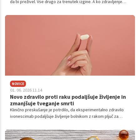
da bi preživel. Vse drugo za trenutek izgine. A ko zdravljenje
steče, se pokaže še drugo, enako pomembno vprašanje. Ali se
bo lahko vrnil v svoje življenje? K delu, družini, vsakdanu, ki ga je
imel prej. Bolniki sami pogosto povedo zelo preprosto:
pomembno jim ni le, da živijo dlje, ampak da lahko živijo
kakovostno in da zaradi bolezni ne pade vse breme na njihove
bližnje.
NOVICE
01. 06. 2026 11.14
Novo zdravilo proti raku podaljšuje življenje in
zmanjšuje tveganje smrti
Klinično preskušanje je potrdilo, da eksperimentalno zdravilo
ivonescimab podaljšuje življenje bolnikom z rakom pljuč za
povprečno štiri mesece v primerjavi s trenutnimi metodami.