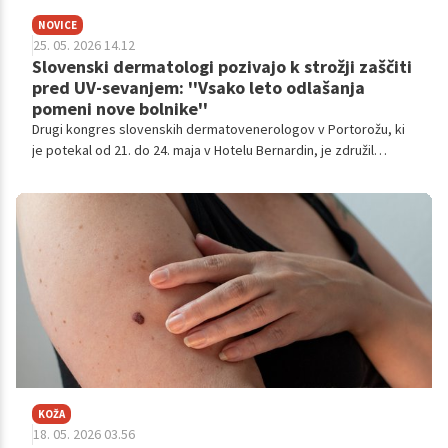
NOVICE
25. 05. 2026 14.12
Slovenski dermatologi pozivajo k strožji zaščiti
pred UV-sevanjem: ''Vsako leto odlašanja
pomeni nove bolnike''
Drugi kongres slovenskih dermatovenerologov v Portorožu, ki
je potekal od 21. do 24. maja v Hotelu Bernardin, je združil
strokovnjake, ki opozarjajo na nujnost preventive pri kožnem
raku ter potrebo po strožjem urejanju zaščite delavcev na
prostem pred nevarnim ultravijoličnim sevanjem. Zaradi
velikega števila tujih udeležencev je celoten program potekal v
angleščini.
KOŽA
18. 05. 2026 03.56