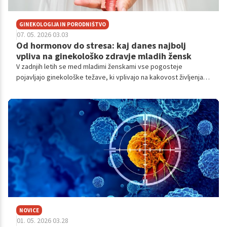
GINEKOLOGIJA IN PORODNIŠTVO
07. 05. 2026 03.03
Od hormonov do stresa: kaj danes najbolj
vpliva na ginekološko zdravje mladih žensk
V zadnjih letih se med mladimi ženskami vse pogosteje
pojavljajo ginekološke težave, ki vplivajo na kakovost življenja,
reproduktivno zdravje in splošno počutje. Hkrati se je
spremenila tudi družbena percepcija teh tem: o njih se več
govori, ženske hitreje poiščejo pomoč, medicina pa razpolaga z
naprednejšimi diagnostičnimi orodji kot kadarkoli prej. Da bi
bolje razumeli, kaj se dogaja v klinični praksi, kje so največji
izzivi in kako pomembna je preventiva, sem se pogovarjala s
predstojnikom Ginekološkoporodniškega oddelka Splošne
bolnišnice Celje, asist. mag. Jakobom Korenom, dr. med.,
specialistom ginekologije in porodništva.
NOVICE
01. 05. 2026 03.28