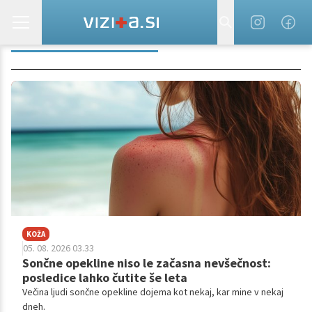
ZDRAVLJENJE RAKA
KOŽA
05. 08. 2026 03.33
Sončne opekline niso le začasna nevšečnost:
posledice lahko čutite še leta
Večina ljudi sončne opekline dojema kot nekaj, kar mine v nekaj
dneh.