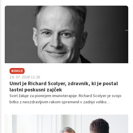
močno opozorilo, da z njihovimi glasilkami nekaj ni v redu.
NOVICE
16. 07. 2026 11.26
Umrl je Richard Scolyer, zdravnik, ki je postal
lastni poskusni zajček
Svet žaluje za pionirjem imunoterapije. Richard Scolyer je svojo
bitko z neozdravljivim rakom spremenil v zadnjo veliko
znanstveno raziskavo za prihodnje generacije.