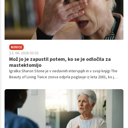
NOVICE
12. 06. 2026 03.02
Mož jo je zapustil potem, ko se je odločila za
mastektomijo
Igralka Sharon Stone je v nedavnih intervjujih in v svoji knjigi The
Beauty of Living Twice znova odprla poglavje iz leta 2001, ko je
prestala resno zdravstveno preizkušnjo z velikimi tumorji v
prsih.