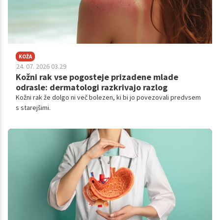
KOŽA
24. 07. 2026 03.29
Kožni rak vse pogosteje prizadene mlade
odrasle: dermatologi razkrivajo razlog
Kožni rak že dolgo ni več bolezen, ki bi jo povezovali predvsem
s starejšimi.