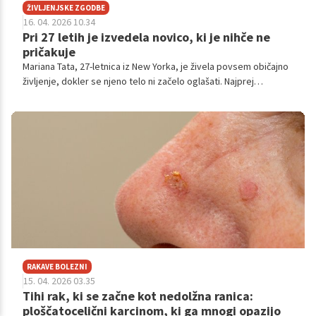
ŽIVLJENJSKE ZGODBE
16. 04. 2026 10.34
Pri 27 letih je izvedela novico, ki je nihče ne
pričakuje
Mariana Tata, 27-letnica iz New Yorka, je živela povsem običajno
življenje, dokler se njeno telo ni začelo oglašati. Najprej
neopazno, nato vse glasneje. Napihnjen trebuh, kri v stranišču,
izguba apetita. To so bili simptomi, ki jih je ignorirala, ker je bila
'mlada in zdrava'.
RAKAVE BOLEZNI
15. 04. 2026 03.35
Tihi rak, ki se začne kot nedolžna ranica:
ploščatocelični karcinom, ki ga mnogi opazijo