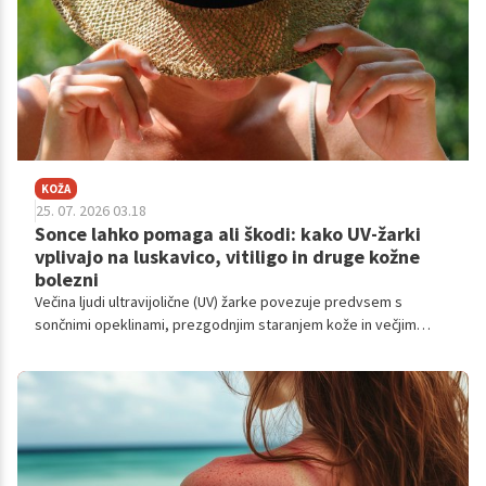
KOŽA
25. 07. 2026 03.18
Sonce lahko pomaga ali škodi: kako UV-žarki
vplivajo na luskavico, vitiligo in druge kožne
bolezni
Večina ljudi ultravijolične (UV) žarke povezuje predvsem s
sončnimi opeklinami, prezgodnjim staranjem kože in večjim
tveganjem za kožnega raka. Toda pri nekaterih kroničnih kožnih
boleznih je zgodba precej bolj zapletena.