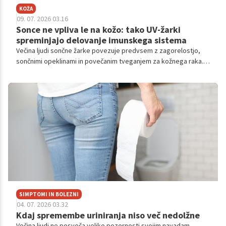
KOŽA
09. 07. 2026 03.16
Sonce ne vpliva le na kožo: tako UV-žarki
spreminjajo delovanje imunskega sistema
Večina ljudi sončne žarke povezuje predvsem z zagorelostjo,
sončnimi opeklinami in povečanim tveganjem za kožnega raka.
Toda znanstveniki že dolgo vedo, da ultravijolični (UV) žarki ne
vplivajo le na kožo – vplivajo tudi na naš imunski sistem.
SIMPTOMI IN BOLEZNI
04. 07. 2026 03.32
Kdaj spremembe uriniranja niso več nedolžne
Večina ljudi ne posveča veliko pozornosti svojim navadam