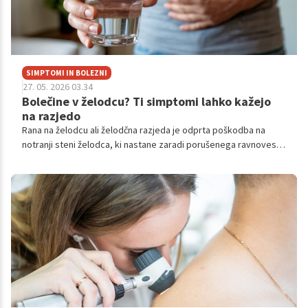
SIMPTOMI IN BOLEZNI
27. 05. 2026 03.34
Bolečine v želodcu? Ti simptomi lahko kažejo
na razjedo
Rana na želodcu ali želodčna razjeda je odprta poškodba na
notranji steni želodca, ki nastane zaradi porušenega ravnovesja
med želodčno kislino in zaščitno sluznico.