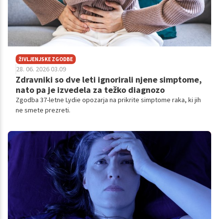
ŽIVLJENJSKE ZGODBE
28. 06. 2026 03.09
Zdravniki so dve leti ignorirali njene simptome,
nato pa je izvedela za težko diagnozo
Zgodba 37-letne Lydie opozarja na prikrite simptome raka, ki jih
ne smete prezreti.