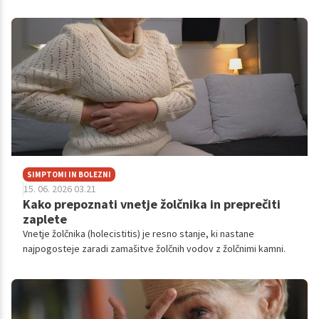
SIMPTOMI IN BOLEZNI
15. 06. 2026 03.21
Kako prepoznati vnetje žolčnika in preprečiti
zaplete
Vnetje žolčnika (holecistitis) je resno stanje, ki nastane
najpogosteje zaradi zamašitve žolčnih vodov z žolčnimi kamni.