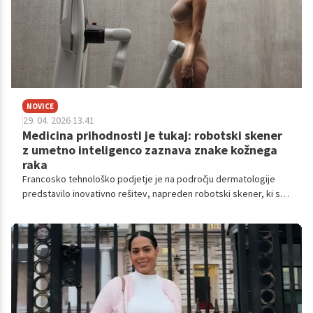
NOVICE
29. 04. 2026 13.41
Medicina prihodnosti je tukaj: robotski skener
z umetno inteligenco zaznava znake kožnega
raka
Francosko tehnološko podjetje je na področju dermatologije
predstavilo inovativno rešitev, napreden robotski skener, ki s
pomočjo visoko zmogljive umetne inteligence v nekaj sekundah
ustvari popolno in visoko ločljivo sliko celotne kože telesa.