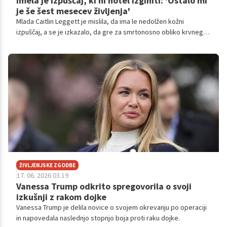
Imela je izpuščaj, ki ni hotel izginiti: 'Ostalo mi
je še šest mesecev življenja'
Mlada Caitlin Leggett je mislila, da ima le nedolžen kožni
izpuščaj, a se je izkazalo, da gre za smrtonosno obliko krvnega
raka. Zdaj so ji rekli, da ji ostaja le še šest mesecev življenja.
ŽIVLJENJSKE ZGODBE
17. 06. 2026 03.19
Vanessa Trump odkrito spregovorila o svoji
izkušnji z rakom dojke
Vanessa Trump je delila novice o svojem okrevanju po operaciji
in napovedala naslednjo stopnjo boja proti raku dojke.