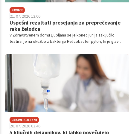
NOVICE
21. 07. 2026 12.06
Uspešni rezultati presejanja za preprečevanje
raka želodca
V Zdravstvenem domu Ljubljana se je konec junija zaključilo
testiranje na okužbo z bakterijo Helicobacter pylori, ki je glavni
povzročitelj raka želodca.
RAKAVE BOLEZNI
20. 07. 2026 03.46
5 ključnih dejavnikov, ki lahko povečujejo