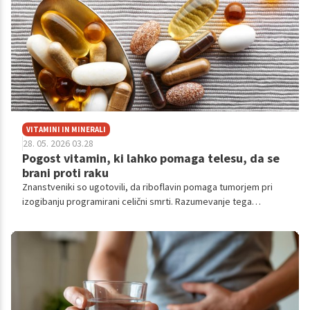
VITAMINI IN MINERALI
28. 05. 2026 03.28
Pogost vitamin, ki lahko pomaga telesu, da se
brani proti raku
Znanstveniki so ugotovili, da riboflavin pomaga tumorjem pri
izogibanju programirani celični smrti. Razumevanje tega
procesa je ključnega pomena za razvoj novih terapij, ki bi
prekinile zaščito rakavih celic, pravijo znanstveniki.