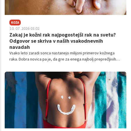
KOŽA
10. 07. 2026 03.02
Zakaj je kožni rak najpogostejši rak na svetu?
Odgovor se skriva v naših vsakodnevnih
navadah
Vsako leto zaradi sonca nastanejo milijoni primerov kožnega
raka. Dobra novica pa je, da gre za enega najbolj preprečljivih
rakov, če pravočasno poskrbimo za zaščito kože.