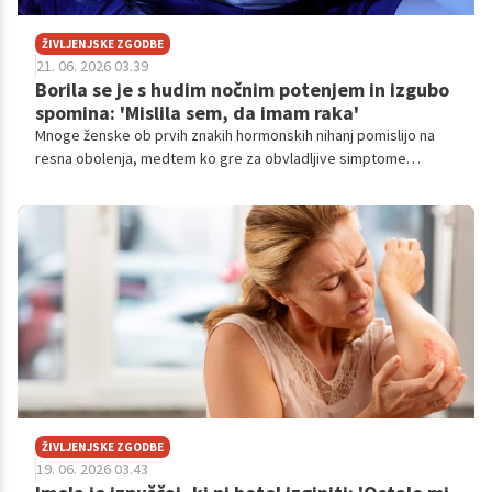
ŽIVLJENJSKE ZGODBE
21. 06. 2026 03.39
Borila se je s hudim nočnim potenjem in izgubo
spomina: 'Mislila sem, da imam raka'
Mnoge ženske ob prvih znakih hormonskih nihanj pomislijo na
resna obolenja, medtem ko gre za obvladljive simptome
prehodnega obdobja perimenopavze.
ŽIVLJENJSKE ZGODBE
19. 06. 2026 03.43