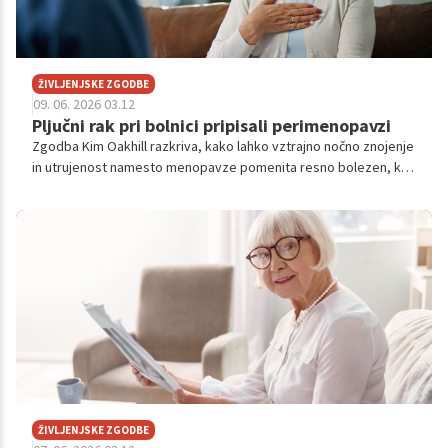
ŽIVLJENJSKE ZGODBE
09. 06. 2026 03.12
Pljučni rak pri bolnici pripisali perimenopavzi
Zgodba Kim Oakhill razkriva, kako lahko vztrajno nočno znojenje
in utrujenost namesto menopavze pomenita resno bolezen, ki
zahteva takojšnje in natančno ukrepanje.
ŽIVLJENJSKE ZGODBE