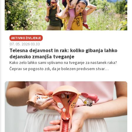
AKTIVNO ŽIVLJENJE
07. 05. 2026 03.33
Telesna dejavnost in rak: koliko gibanja lahko
dejansko zmanjša tveganje
Kako zelo lahko sami vplivamo na tveganje za nastanek raka?
Čeprav se pogosto zdi, da je bolezen predvsem stvar
genetike, strokovnjaki z Nacionalnega inštituta za javno zdravje
opozarjajo, da ima življenjski slog veliko večjo vlogo, kot si
večina predstavlja.