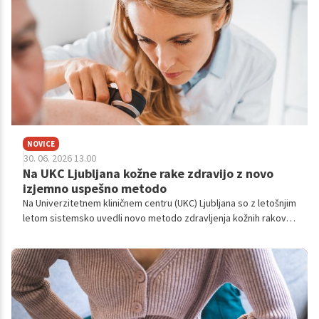
NOVICE
30. 06. 2026 13.00
Na UKC Ljubljana kožne rake zdravijo z novo
izjemno uspešno metodo
Na Univerzitetnem kliničnem centru (UKC) Ljubljana so z letošnjim
letom sistemsko uvedli novo metodo zdravljenja kožnih rakov,
po kateri je uspešnost 99,6-odstotna.