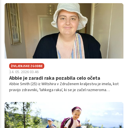
Poudarja nujnost rednega samopregledovanja in pomembnost
hitre diagnostike za doseganje čim ugodnejših izidov
zdravljenja. Vabljeni k branju njene zgodbe.
ŽIVLJENJSKE ZGODBE
14. 05. 2026 03.46
Abbie je zaradi raka pozabila celo očeta
Abbie Smith (25) iz Wiltshira v Združenem kraljestvu je imela, kot
pravijo zdravniki, 'lahkega raka', ki se je začel razmeroma
nedolžno - le z bolečinami v hrbtu. Toda resničnost bolezni je bila
na koncu precej drugačna od tega, kar so pričakovali ona in
zdravniki. Abbie je na neki točki izgubila spomin in celo končala
na invalidskem vozičku.