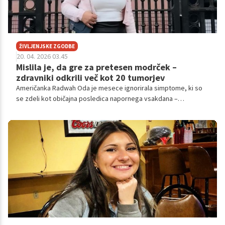
ŽIVLJENJSKE ZGODBE
20. 04. 2026 03.45
Mislila je, da gre za pretesen modrček –
zdravniki odkrili več kot 20 tumorjev
Američanka Radwah Oda je mesece ignorirala simptome, ki so
se zdeli kot običajna posledica napornega vsakdana –
izčrpanost, prebavne težave, izguba apetita. Ko se je pojavil še
boleč občutek pod desno dojko, si je to razlagala kot posledico
pretesnega modrčka.