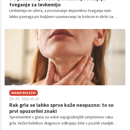
tveganje za levkemijo
Levkemija ne izbira, a poznavanje dejavnikov tveganja nam
lahko pomaga pri boljšem razumevanju te bolezni in skrbi za
lastno zdravje in družino.
RAKAVE BOLEZNI
18. 07. 2026 03.15
Rak grla se lahko sprva kaže neopazno: to so
prvi opozorilni znaki
Spremembe v glasu so eden najzgodnejših simptomov raka
grla. Večini bolnikov diagnozo odkrijejo šele v poznih stadijih
bolezni, čeprav jim prav hripav glas že v začetnem stadiju pošilja