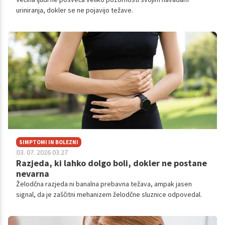
uriniranja, dokler se ne pojavijo težave.
SIMPTOMI IN BOLEZNI
03. 07. 2026 03.27
Razjeda, ki lahko dolgo boli, dokler ne postane
nevarna
Želodčna razjeda ni banalna prebavna težava, ampak jasen
signal, da je zaščitni mehanizem želodčne sluznice odpovedal.