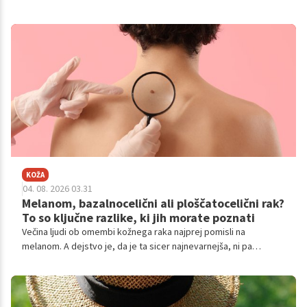
KOŽA
04. 08. 2026 03.31
Melanom, bazalnocelični ali ploščatocelični rak?
To so ključne razlike, ki jih morate poznati
Večina ljudi ob omembi kožnega raka najprej pomisli na
melanom. A dejstvo je, da je ta sicer najnevarnejša, ni pa
najpogostejša oblika bolezni.