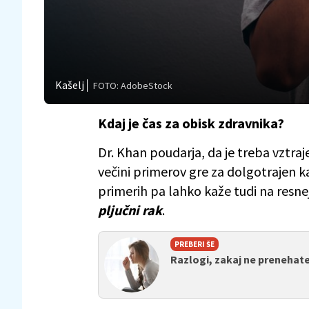
Kašelj
FOTO: AdobeStock
Kdaj je čas za obisk zdravnika?
Dr. Khan poudarja, da je treba vztrajen
večini primerov gre za dolgotrajen k
primerih pa lahko kaže tudi na resnej
pljučni rak
.
PREBERI ŠE
Razlogi, zakaj ne prenehate