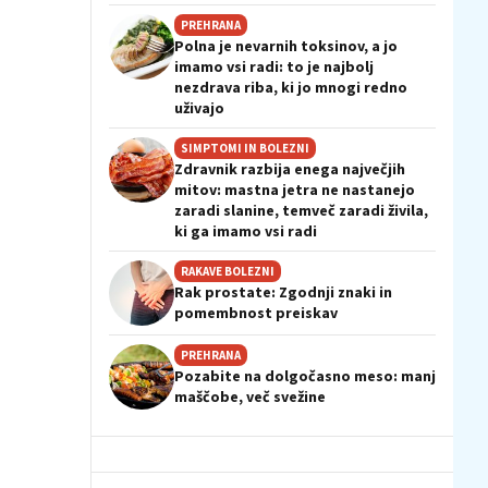
PREHRANA
Polna je nevarnih toksinov, a jo
imamo vsi radi: to je najbolj
nezdrava riba, ki jo mnogi redno
uživajo
SIMPTOMI IN BOLEZNI
Zdravnik razbija enega največjih
mitov: mastna jetra ne nastanejo
zaradi slanine, temveč zaradi živila,
ki ga imamo vsi radi
RAKAVE BOLEZNI
Rak prostate: Zgodnji znaki in
pomembnost preiskav
PREHRANA
Pozabite na dolgočasno meso: manj
maščobe, več svežine