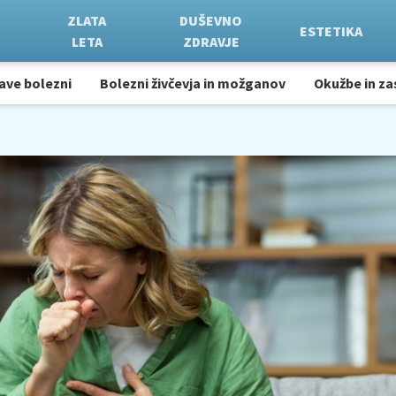
ZLATA
DUŠEVNO
ESTETIKA
LETA
ZDRAVJE
ave bolezni
Bolezni živčevja in možganov
Okužbe in za