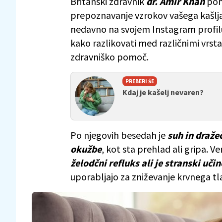
Britanski zdravnik
dr. Amir Khan
pon
prepoznavanje vzrokov vašega kašlja
nedavno na svojem Instagram profilu
kako razlikovati med različnimi vrsta
zdravniško pomoč.
PREBERI ŠE
Kdaj je kašelj nevaren?
Po njegovih besedah je
suh in dražeč
okužbe
, kot sta prehlad ali gripa. V
želodčni refluks ali je stranski uči
uporabljajo za zniževanje krvnega tl