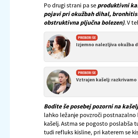
Po drugi strani pa se
produktivni ka
pojavi pri okužbah dihal, bronhitis
obstruktivna pljučna bolezen)
. V t
PREBERI ŠE
Izjemno nalezljiva okužba d
PREBERI ŠE
Vztrajen kašelj: razkrivamo
Bodite še posebej pozorni na kašelj
lahko ležanje povzroči postnazalno ka
kašelj. Astma se pogosto poslabša 
tudi refluks kisline, pri katerem se 