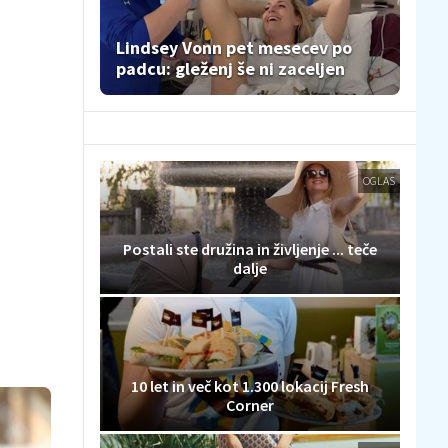
Lindsey Vonn pet mesecev po
padcu: gleženj še ni zaceljen
OGLAS
Postali ste družina in življenje ... teče
dalje
10 let in več kot 1.300 lokacij Fresh
Corner