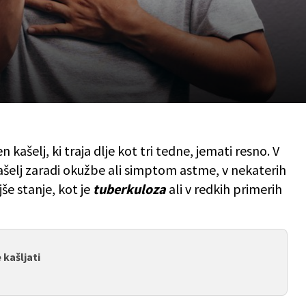
 kašelj, ki traja dlje kot tri tedne, jemati resno. V
ašelj zaradi okužbe ali simptom astme, v nekaterih
še stanje, kot je
tuberkuloza
ali v redkih primerih
 kašljati