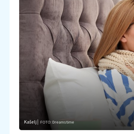
Kašelj
FOTO: Dreamstime