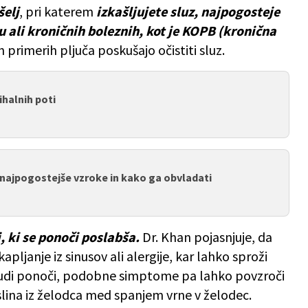
šelj
, pri katerem
izkašljujete sluz, najpogosteje
u ali kroničnih boleznih, kot je KOPB (kronična
eh primerih pljuča poskušajo očistiti sluz.
ihalnih poti
 najpogostejše vzroke in kako ga obvladati
, ki se ponoči poslabša.
Dr. Khan pojasnjuje, da
pljanje iz sinusov ali alergije, kar lahko sproži
tudi ponoči, podobne simptome pa lahko povzroči
kislina iz želodca med spanjem vrne v želodec.