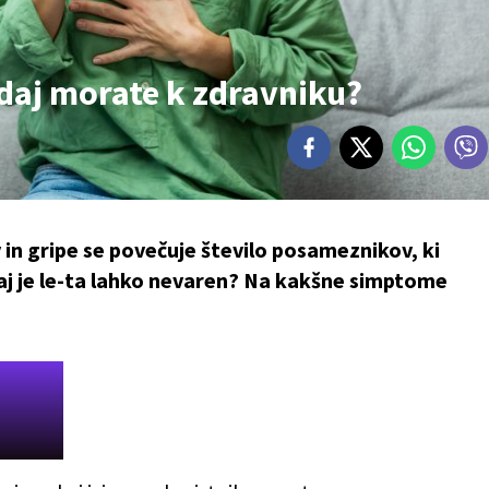
kdaj morate k zdravniku?
in gripe se povečuje število posameznikov, ki
daj je le-ta lahko nevaren? Na kakšne simptome