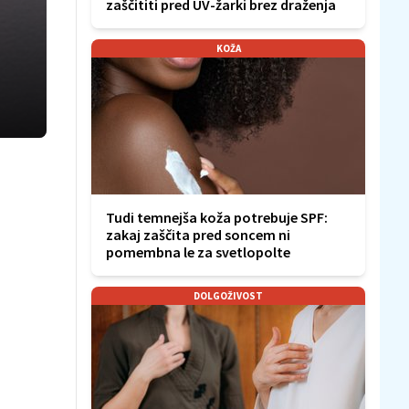
zaščititi pred UV-žarki brez draženja
KOŽA
Tudi temnejša koža potrebuje SPF:
zakaj zaščita pred soncem ni
pomembna le za svetlopolte
DOLGOŽIVOST