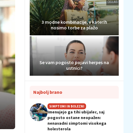
OGLAS
3 modne kombinacije, v katerih
nosimo torbe za plažo
Se vam pogosto pojavi herpes na
ustnici?
Najbolj brano
SIMPTOMI IN BOLEZNI
Imenujejo ga tihi ubijalec, saj
pogosto ostane neopažen:
nenavadni simptomi visokega
holesterola