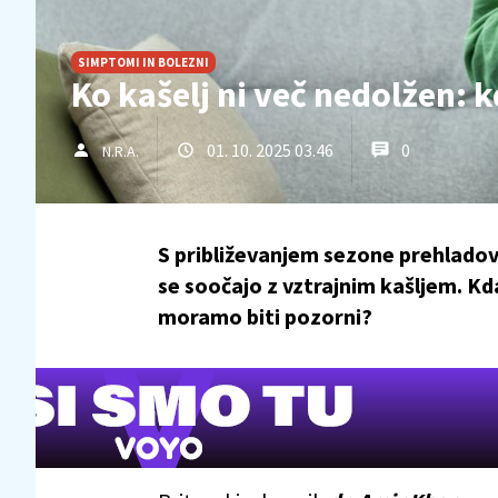
SIMPTOMI IN BOLEZNI
Ko kašelj ni več nedolžen: 
01. 10. 2025 03.46
0
N.R.A.
S približevanjem sezone prehladov 
se soočajo z vztrajnim kašljem. K
moramo biti pozorni?