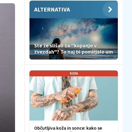
ALTERNATIVA
Ste že slišali za "kopanje v
zvezdah"? To naj bi pomirjalo um
KOŽA
Občutljiva koža in sonce: kako se