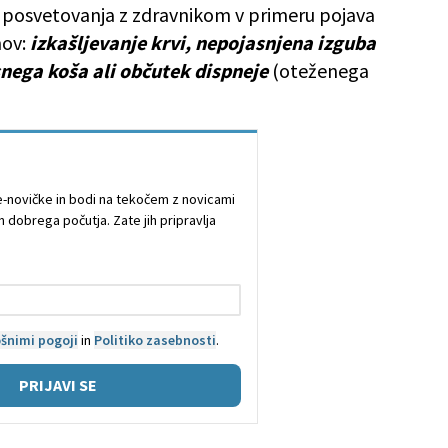
 posvetovanja z zdravnikom v primeru pojava
ov:
izkašljevanje krvi, nepojasnjena izguba
snega koša ali občutek dispneje
(oteženega
e e-novičke in bodi na tekočem z novicami
n dobrega počutja. Zate jih pripravlja
šnimi pogoji
in
Politiko zasebnosti
.
PRIJAVI SE