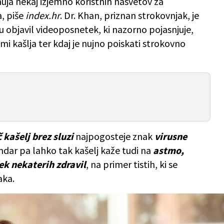
uja nekaj izjemno koristnih nasvetov za
, piše
index.hr
. Dr. Khan, priznan strokovnjak, je
 objavil videoposnetek, ki nazorno pojasnjuje,
mi kašlja ter kdaj je nujno poiskati strokovno
 kašelj brez sluzi
najpogosteje znak
virusne
endar pa lahko tak kašelj kaže tudi na
astmo,
nek nekaterih zdravil
, na primer tistih, ki se
aka.