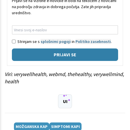
Prijavi se na Vizitine e-novičke in bodi na tekočem z novicami
na področju zdravja in dobrega počutja. Zate jih pripravlja
uredništvo.
Strinjam se s
splošnimi pogoji
in
Politiko zasebnosti
.
PRIJAVI SE
Viri: verywellhealth, webmd, thehealthy, verywellmind,
health
UI
MOŽGANSKA KAP
SIMPTOMI KAPI