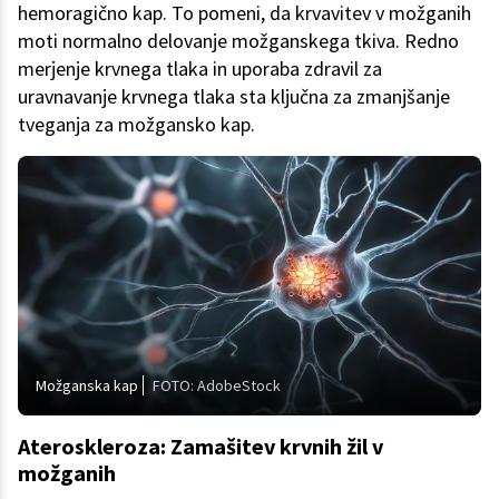
hemoragično kap. To pomeni, da krvavitev v možganih
moti normalno delovanje možganskega tkiva. Redno
merjenje krvnega tlaka in uporaba zdravil za
uravnavanje krvnega tlaka sta ključna za zmanjšanje
tveganja za možgansko kap.
Možganska kap
FOTO: AdobeStock
Ateroskleroza: Zamašitev krvnih žil v
možganih