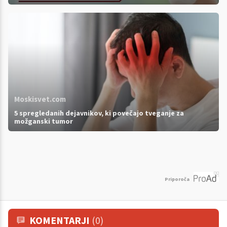
Moskisvet.com
5 spregledanih dejavnikov, ki povečajo tveganje za
možganski tumor
Priporoča
KOMENTARJI
(0)