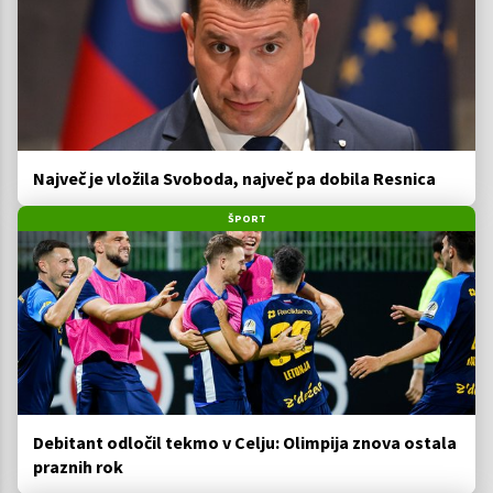
Največ je vložila Svoboda, največ pa dobila Resnica
ŠPORT
Debitant odločil tekmo v Celju: Olimpija znova ostala
praznih rok