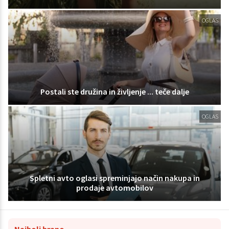
OGLAS
Postali ste družina in življenje ... teče dalje
OGLAS
Spletni avto oglasi spreminjajo način nakupa in
prodaje avtomobilov
Najbolj brano