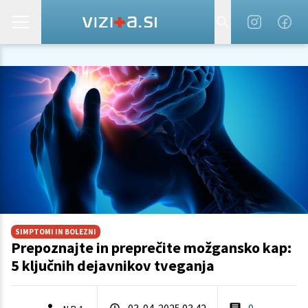
SIMPTOMI IN BOLEZNI
Prepoznajte in preprečite možgansko kap:
5 ključnih dejavnikov tveganja
03. 04. 2025 03.42
0