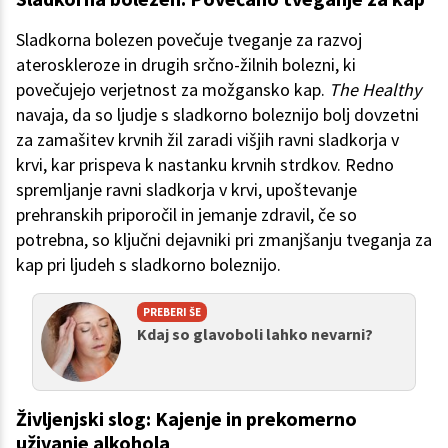
Sladkorna bolezen povečuje tveganje za razvoj
ateroskleroze in drugih srčno-žilnih bolezni, ki
povečujejo verjetnost za možgansko kap.
The Healthy
navaja, da so ljudje s sladkorno boleznijo bolj dovzetni
za zamašitev krvnih žil zaradi višjih ravni sladkorja v
krvi, kar prispeva k nastanku krvnih strdkov. Redno
spremljanje ravni sladkorja v krvi, upoštevanje
prehranskih priporočil in jemanje zdravil, če so
potrebna, so ključni dejavniki pri zmanjšanju tveganja za
kap pri ljudeh s sladkorno boleznijo.
PREBERI ŠE
Kdaj so glavoboli lahko nevarni?
Življenjski slog: Kajenje in prekomerno
uživanje alkohola