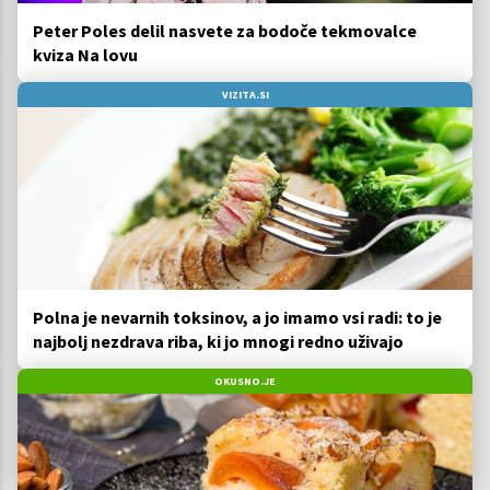
Peter Poles delil nasvete za bodoče tekmovalce
kviza Na lovu
VIZITA.SI
Polna je nevarnih toksinov, a jo imamo vsi radi: to je
najbolj nezdrava riba, ki jo mnogi redno uživajo
OKUSNO.JE