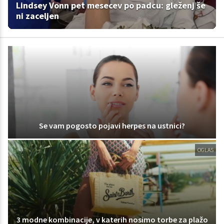
Lindsey Vonn pet mesecev po padcu: gleženj še
ni zaceljen
Se vam pogosto pojavi herpes na ustnici?
OGLAS
3 modne kombinacije, v katerih nosimo torbe za plažo