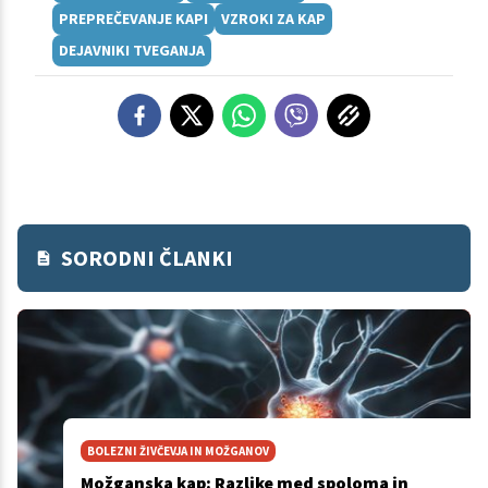
PREPREČEVANJE KAPI
VZROKI ZA KAP
DEJAVNIKI TVEGANJA
SORODNI ČLANKI
BOLEZNI ŽIVČEVJA IN MOŽGANOV
Možganska kap: Razlike med spoloma in