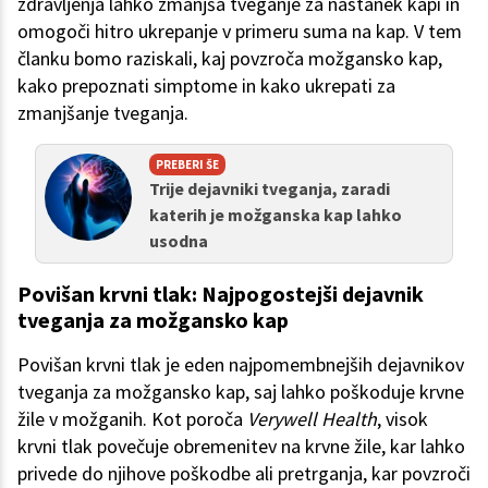
zdravljenja lahko zmanjša tveganje za nastanek kapi in
omogoči hitro ukrepanje v primeru suma na kap. V tem
članku bomo raziskali, kaj povzroča možgansko kap,
kako prepoznati simptome in kako ukrepati za
zmanjšanje tveganja.
PREBERI ŠE
Trije dejavniki tveganja, zaradi
katerih je možganska kap lahko
usodna
Povišan krvni tlak: Najpogostejši dejavnik
tveganja za možgansko kap
Povišan krvni tlak je eden najpomembnejših dejavnikov
tveganja za možgansko kap, saj lahko poškoduje krvne
žile v možganih. Kot poroča
Verywell Health
, visok
krvni tlak povečuje obremenitev na krvne žile, kar lahko
privede do njihove poškodbe ali pretrganja, kar povzroči