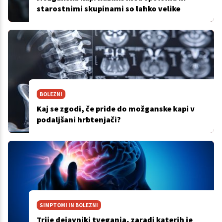
starostnimi skupinami so lahko velike
BOLEZNI
Kaj se zgodi, če pride do možganske kapi v
podaljšani hrbtenjači?
SIMPTOMI IN BOLEZNI
Trije dejavniki tveganja, zaradi katerih je