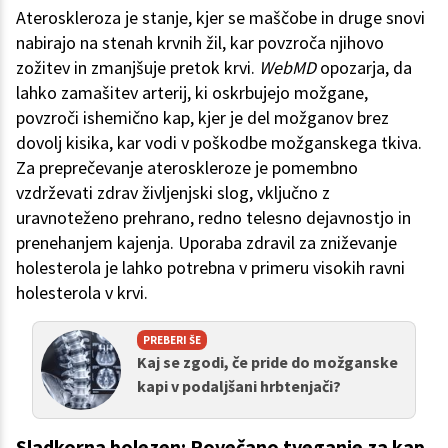
Ateroskleroza je stanje, kjer se maščobe in druge snovi
nabirajo na stenah krvnih žil, kar povzroča njihovo
zožitev in zmanjšuje pretok krvi.
WebMD
opozarja, da
lahko zamašitev arterij, ki oskrbujejo možgane,
povzroči ishemično kap, kjer je del možganov brez
dovolj kisika, kar vodi v poškodbe možganskega tkiva.
Za preprečevanje ateroskleroze je pomembno
vzdrževati zdrav življenjski slog, vključno z
uravnoteženo prehrano, redno telesno dejavnostjo in
prenehanjem kajenja. Uporaba zdravil za zniževanje
holesterola je lahko potrebna v primeru visokih ravni
holesterola v krvi.
PREBERI ŠE
Kaj se zgodi, če pride do možganske
kapi v podaljšani hrbtenjači?
Sladkorna bolezen: Povečano tveganje za kap