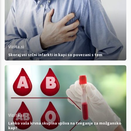
Vizita.si
Skoraj vsi srčni infarkti in kapi so povezani s tem
Vizita.si
Lahko vaša krvna skupina vpliva na tveganje za možgansko
kap?