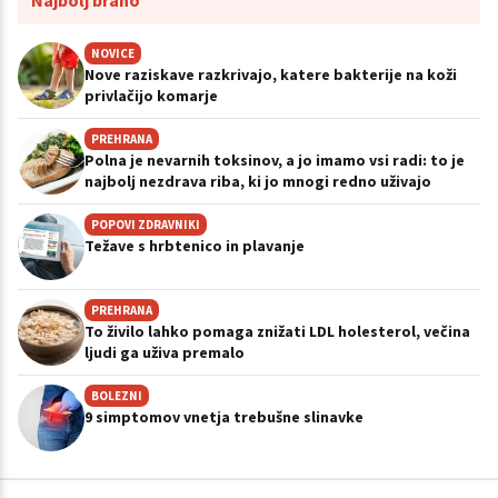
NOVICE
Nove raziskave razkrivajo, katere bakterije na koži
privlačijo komarje
PREHRANA
Polna je nevarnih toksinov, a jo imamo vsi radi: to je
najbolj nezdrava riba, ki jo mnogi redno uživajo
POPOVI ZDRAVNIKI
Težave s hrbtenico in plavanje
PREHRANA
To živilo lahko pomaga znižati LDL holesterol, večina
ljudi ga uživa premalo
BOLEZNI
9 simptomov vnetja trebušne slinavke