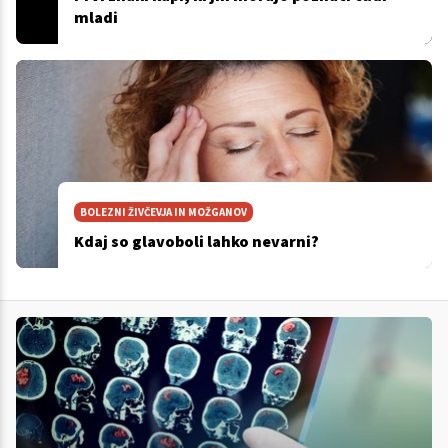
mladi
BOLEZNI ŽIVČEVJA IN MOŽGANOV
Kdaj so glavoboli lahko nevarni?