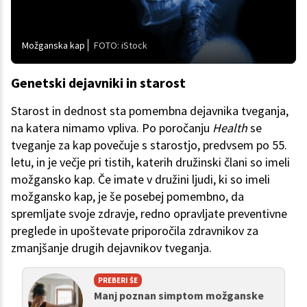
Možganska kap
FOTO: iStock
Genetski dejavniki in starost
Starost in dednost sta pomembna dejavnika tveganja,
na katera nimamo vpliva. Po poročanju
Health
se
tveganje za kap povečuje s starostjo, predvsem po 55.
letu, in je večje pri tistih, katerih družinski člani so imeli
možgansko kap. Če imate v družini ljudi, ki so imeli
možgansko kap, je še posebej pomembno, da
spremljate svoje zdravje, redno opravljate preventivne
preglede in upoštevate priporočila zdravnikov za
zmanjšanje drugih dejavnikov tveganja.
PREBERI ŠE
Manj poznan simptom možganske