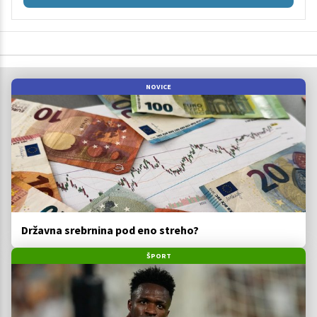
NOVICE
Državna srebrnina pod eno streho?
ŠPORT