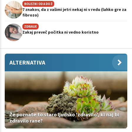
BOLEZNI OD A DO Ž
7 znakov, da z vašimi jetri nekaj ni v redu (lahko gre za
fibrozo)
ZDRAVJE
Zakaj preveč počitka ni vedno koristno
ALTERNATIVA
Že poznate to staro ljudsko 'zdravilo', ki naj bi
zdravilo rane?