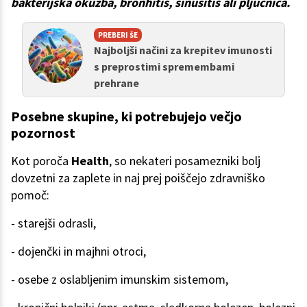
bakterijska okužba, bronhitis, sinusitis ali pljučnica.
PREBERI ŠE
Najboljši načini za krepitev imunosti
s preprostimi spremembami
prehrane
Posebne skupine, ki potrebujejo večjo
pozornost
Kot poroča
Health
, so nekateri posamezniki bolj
dovzetni za zaplete in naj prej poiščejo zdravniško
pomoč:
- starejši odrasli,
- dojenčki in majhni otroci,
- osebe z oslabljenim imunskim sistemom,