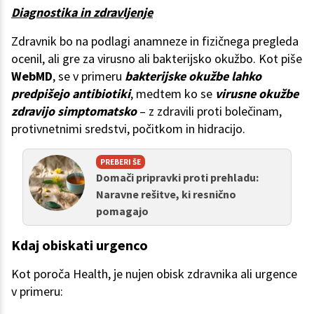
Diagnostika in zdravljenje
Zdravnik bo na podlagi anamneze in fizičnega pregleda
ocenil, ali gre za virusno ali bakterijsko okužbo. Kot piše
WebMD
, se v primeru
bakterijske okužbe lahko
predpišejo antibiotiki
, medtem ko se
virusne okužbe
zdravijo simptomatsko
– z zdravili proti bolečinam,
protivnetnimi sredstvi, počitkom in hidracijo.
PREBERI ŠE
Domači pripravki proti prehladu:
Naravne rešitve, ki resnično
pomagajo
Kdaj obiskati urgenco
Kot poroča Health, je nujen obisk zdravnika ali urgence
v primeru: