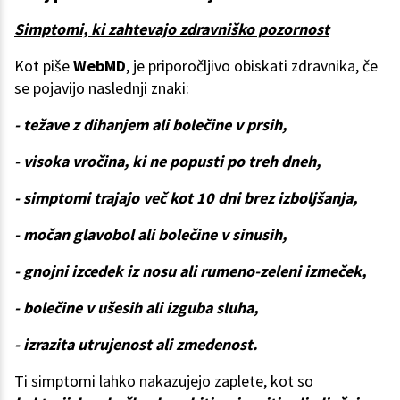
Simptomi, ki zahtevajo zdravniško pozornost
Kot piše
WebMD
, je priporočljivo obiskati zdravnika, če
se pojavijo naslednji znaki:
- težave z dihanjem ali bolečine v prsih,
- visoka vročina, ki ne popusti po treh dneh,
- simptomi trajajo več kot 10 dni brez izboljšanja,
- močan glavobol ali bolečine v sinusih,
- gnojni izcedek iz nosu ali rumeno-zeleni izmeček,
- bolečine v ušesih ali izguba sluha,
- izrazita utrujenost ali zmedenost.
Ti simptomi lahko nakazujejo zaplete, kot so