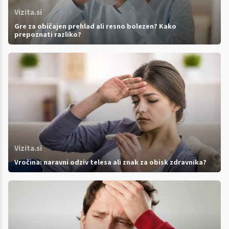
Vizita.si
Gre za običajen prehlad ali resno bolezen? Kako
prepoznati razliko?
Vizita.si
Vročina: naravni odziv telesa ali znak za obisk zdravnika?