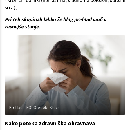
- kronični bolniki (npr. astma, sladkorna bolezen, bolezni
srca),
Pri teh skupinah lahko že blag prehlad vodi v
resnejše stanje.
Prehlad
FOTO: AdobeStock
Kako poteka zdravniška obravnava