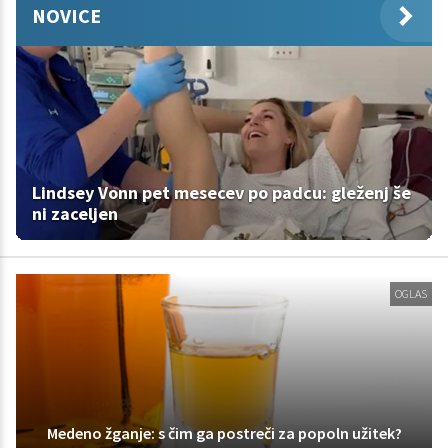
NOVICE
Lindsey Vonn pet mesecev po padcu: gleženj še
ni zaceljen
OGLAS
Medeno žganje: s čim ga postreči za popoln užitek?