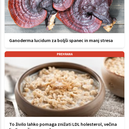
Ganoderma lucidum za boljši spanec in manj stresa
PREHRANA
To živilo lahko pomaga znižati LDL holesterol, večina