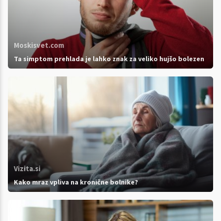
Moskisvet.com
Ta simptom prehlada je lahko znak za veliko hujšo bolezen
Vizita.si
Kako mraz vpliva na kronične bolnike?