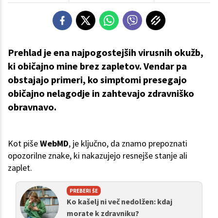
Prehlad je ena najpogostejših virusnih okužb,
ki običajno mine brez zapletov. Vendar pa
obstajajo primeri, ko simptomi presegajo
običajno nelagodje in zahtevajo zdravniško
obravnavo.
Kot piše
WebMD
, je ključno, da znamo prepoznati
opozorilne znake, ki nakazujejo resnejše stanje ali
zaplet.
PREBERI ŠE
Ko kašelj ni več nedolžen: kdaj
morate k zdravniku?