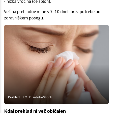
- nizka vročina (če sploh).
Večina prehladov mine v 7–10 dneh brez potrebe po
zdravniškem posegu.
Prehlad
FOTO: AdobeStock
Kdaj prehlad ni več običajen