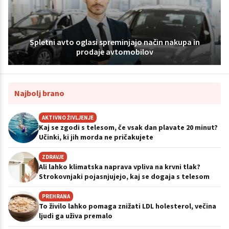
Spletni avto oglasi spreminjajo način nakupa in
prodaje avtomobilov
Najbolj brano
AKTIVNO ŽIVLJENJE
Kaj se zgodi s telesom, če vsak dan plavate 20 minut?
Učinki, ki jih morda ne pričakujete
ZDRAVJE
Ali lahko klimatska naprava vpliva na krvni tlak?
Strokovnjaki pojasnjujejo, kaj se dogaja s telesom
PREHRANA
To živilo lahko pomaga znižati LDL holesterol, večina
ljudi ga uživa premalo