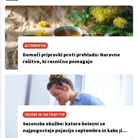
ALTERNATIVA
Domači pripravki proti prehladu: Naravne
rešitve, ki resnično pomagajo
OKUŽBE IN ZASTRUPITVE
Sezonske okužbe: katere bolezni se
najpogosteje pojavijo septembra in kako jih
preprečiti