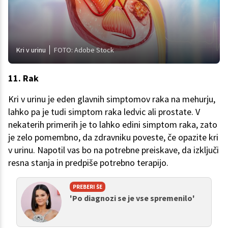
Kri v urinu
FOTO: Adobe Stock
11. Rak
Kri v urinu je eden glavnih simptomov raka na mehurju,
lahko pa je tudi simptom raka ledvic ali prostate. V
nekaterih primerih je to lahko edini simptom raka, zato
je zelo pomembno, da zdravniku poveste, če opazite kri
v urinu. Napotil vas bo na potrebne preiskave, da izključi
resna stanja in predpiše potrebno terapijo.
PREBERI ŠE
'Po diagnozi se je vse spremenilo'