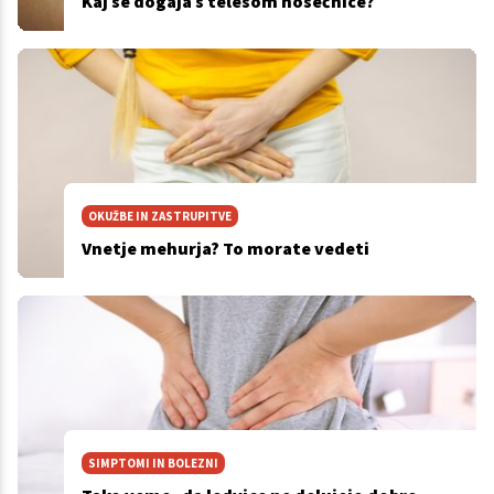
Kaj se dogaja s telesom nosečnice?
OKUŽBE IN ZASTRUPITVE
Vnetje mehurja? To morate vedeti
SIMPTOMI IN BOLEZNI