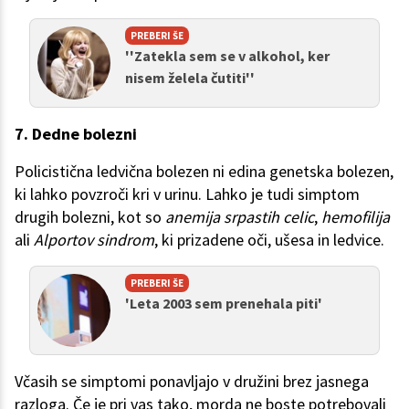
PREBERI ŠE
''Zatekla sem se v alkohol, ker
nisem želela čutiti''
7. Dedne bolezni
Policistična ledvična bolezen ni edina genetska bolezen,
ki lahko povzroči kri v urinu. Lahko je tudi simptom
drugih bolezni, kot so
anemija srpastih celic
,
hemofilija
ali
Alportov sindrom
, ki prizadene oči, ušesa in ledvice.
PREBERI ŠE
'Leta 2003 sem prenehala piti'
Včasih se simptomi ponavljajo v družini brez jasnega
razloga. Če je pri vas tako, morda ne boste potrebovali