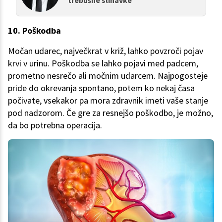
trebušne slinavke
10. Poškodba
Močan udarec, največkrat v križ, lahko povzroči pojav
krvi v urinu. Poškodba se lahko pojavi med padcem,
prometno nesrečo ali močnim udarcem. Najpogosteje
pride do okrevanja spontano, potem ko nekaj časa
počivate, vsekakor pa mora zdravnik imeti vaše stanje
pod nadzorom. Če gre za resnejšo poškodbo, je možno,
da bo potrebna operacija.