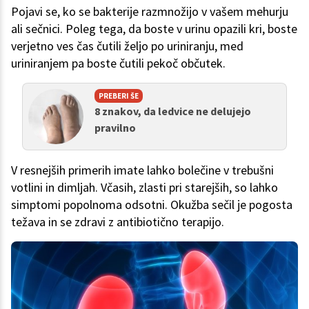
Pojavi se, ko se bakterije razmnožijo v vašem mehurju
ali sečnici. Poleg tega, da boste v urinu opazili kri, boste
verjetno ves čas čutili željo po uriniranju, med
uriniranjem pa boste čutili pekoč občutek.
PREBERI ŠE
8 znakov, da ledvice ne delujejo
pravilno
V resnejših primerih imate lahko bolečine v trebušni
votlini in dimljah. Včasih, zlasti pri starejših, so lahko
simptomi popolnoma odsotni. Okužba sečil je pogosta
težava in se zdravi z antibiotično terapijo.