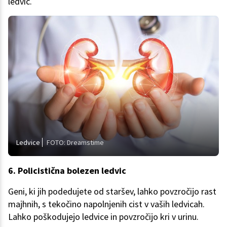
ledvic.
Ledvice
FOTO: Dreamstime
6. Policistična bolezen ledvic
Geni, ki jih podedujete od staršev, lahko povzročijo rast
majhnih, s tekočino napolnjenih cist v vaših ledvicah.
Lahko poškodujejo ledvice in povzročijo kri v urinu.