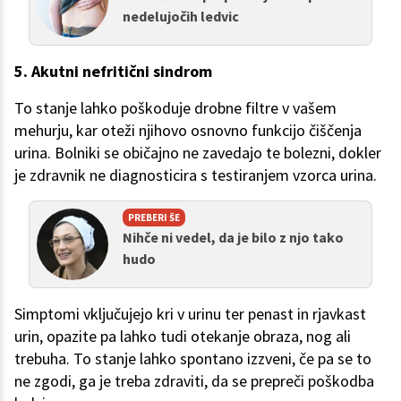
nedelujočih ledvic
5. Akutni nefritični sindrom
To stanje lahko poškoduje drobne filtre v vašem
mehurju, kar oteži njihovo osnovno funkcijo čiščenja
urina. Bolniki se običajno ne zavedajo te bolezni, dokler
je zdravnik ne diagnosticira s testiranjem vzorca urina.
PREBERI ŠE
Nihče ni vedel, da je bilo z njo tako
hudo
Simptomi vključujejo kri v urinu ter penast in rjavkast
urin, opazite pa lahko tudi otekanje obraza, nog ali
trebuha. To stanje lahko spontano izzveni, če pa se to
ne zgodi, ga je treba zdraviti, da se prepreči poškodba