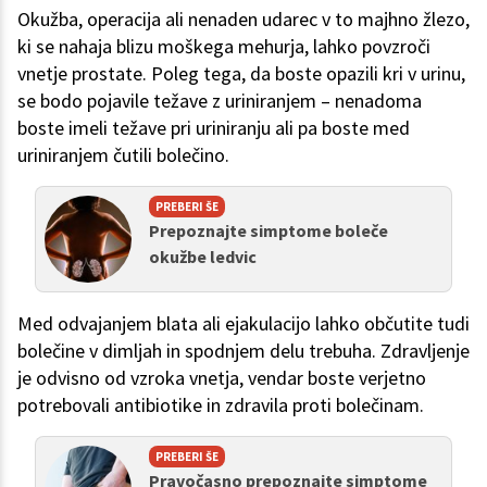
Okužba, operacija ali nenaden udarec v to majhno žlezo,
ki se nahaja blizu moškega mehurja, lahko povzroči
vnetje prostate. Poleg tega, da boste opazili kri v urinu,
se bodo pojavile težave z uriniranjem – nenadoma
boste imeli težave pri uriniranju ali pa boste med
uriniranjem čutili bolečino.
PREBERI ŠE
Prepoznajte simptome boleče
okužbe ledvic
Med odvajanjem blata ali ejakulacijo lahko občutite tudi
bolečine v dimljah in spodnjem delu trebuha. Zdravljenje
je odvisno od vzroka vnetja, vendar boste verjetno
potrebovali antibiotike in zdravila proti bolečinam.
PREBERI ŠE
Pravočasno prepoznajte simptome