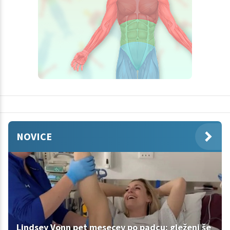
NOVICE
Lindsey Vonn pet mesecev po padcu: gleženj še