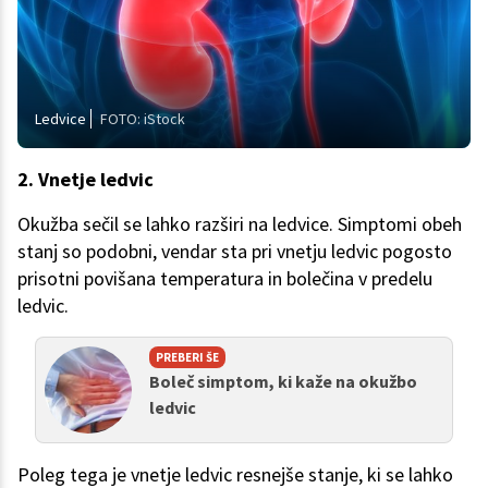
Ledvice
FOTO: iStock
2. Vnetje ledvic
Okužba sečil se lahko razširi na ledvice. Simptomi obeh
stanj so podobni, vendar sta pri vnetju ledvic pogosto
prisotni povišana temperatura in bolečina v predelu
ledvic.
PREBERI ŠE
Boleč simptom, ki kaže na okužbo
ledvic
Poleg tega je vnetje ledvic resnejše stanje, ki se lahko