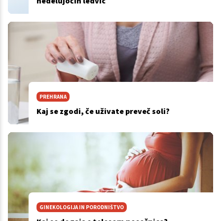
nedelujočih ledvic
PREHRANA
Kaj se zgodi, če uživate preveč soli?
GINEKOLOGIJA IN PORODNIŠTVO