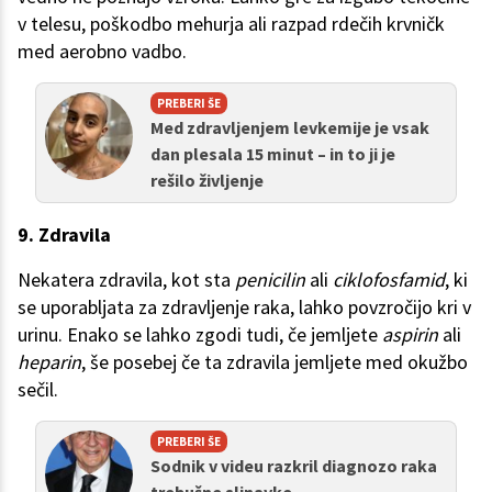
v telesu, poškodbo mehurja ali razpad rdečih krvničk
med aerobno vadbo.
PREBERI ŠE
Med zdravljenjem levkemije je vsak
dan plesala 15 minut – in to ji je
rešilo življenje
9. Zdravila
Nekatera zdravila, kot sta
penicilin
ali
ciklofosfamid
, ki
se uporabljata za zdravljenje raka, lahko povzročijo kri v
urinu. Enako se lahko zgodi tudi, če jemljete
aspirin
ali
heparin
, še posebej če ta zdravila jemljete med okužbo
sečil.
PREBERI ŠE
Sodnik v videu razkril diagnozo raka