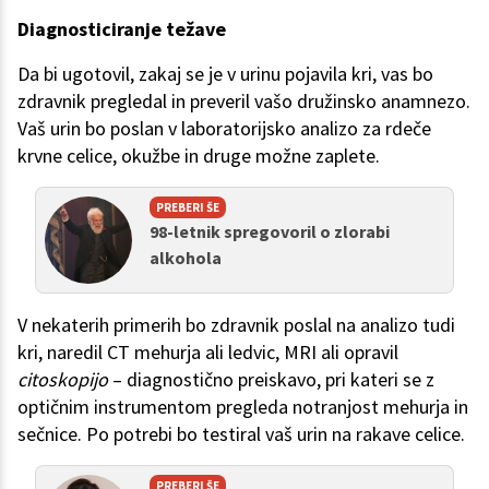
Diagnosticiranje težave
Da bi ugotovil, zakaj se je v urinu pojavila kri, vas bo
zdravnik pregledal in preveril vašo družinsko anamnezo.
Vaš urin bo poslan v laboratorijsko analizo za rdeče
krvne celice, okužbe in druge možne zaplete.
PREBERI ŠE
98-letnik spregovoril o zlorabi
alkohola
V nekaterih primerih bo zdravnik poslal na analizo tudi
kri, naredil CT mehurja ali ledvic, MRI ali opravil
citoskopijo
– diagnostično preiskavo, pri kateri se z
optičnim instrumentom pregleda notranjost mehurja in
sečnice. Po potrebi bo testiral vaš urin na rakave celice.
PREBERI ŠE