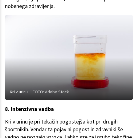
nobenega zdravljenja.
Kri v urinu
FOTO: Adobe Stock
8. Intenzivna vadba
Kri v urinu je pri tekačih pogostejša kot pri drugih
športnikih. Vendar ta pojav ni pogost in zdravniki še
vedno ne poznajo vzroka. Lahko gre za izgubo tekočine