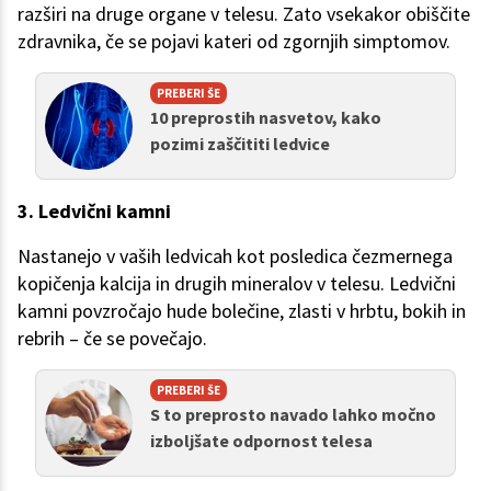
razširi na druge organe v telesu. Zato vsekakor obiščite
zdravnika, če se pojavi kateri od zgornjih simptomov.
PREBERI ŠE
10 preprostih nasvetov, kako
pozimi zaščititi ledvice
3. Ledvični kamni
Nastanejo v vaših ledvicah kot posledica čezmernega
kopičenja kalcija in drugih mineralov v telesu. Ledvični
kamni povzročajo hude bolečine, zlasti v hrbtu, bokih in
rebrih – če se povečajo.
PREBERI ŠE
S to preprosto navado lahko močno
izboljšate odpornost telesa