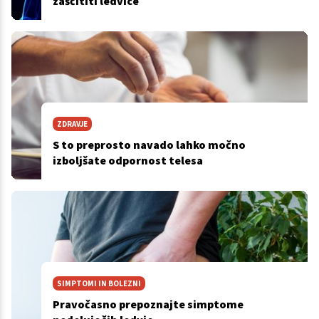
zaščititi ledvice
ZDRAVJE
S to preprosto navado lahko močno
izboljšate odpornost telesa
SIMPTOMI IN BOLEZNI
Pravočasno prepoznajte simptome