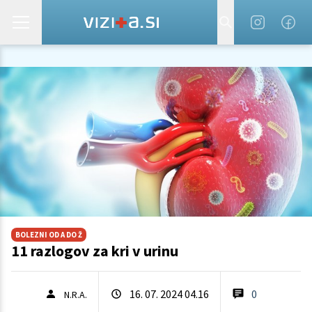
BOLEZNI OD A DO Ž
11 razlogov za kri v urinu
16. 07. 2024 04.16
0
N.R.A.