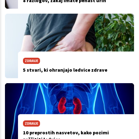
8 razlogov, zakaj imate penast urin
ZDRAVJE
5 stvari, ki ohranjajo ledvice zdrave
ZDRAVJE
10 preprostih nasvetov, kako pozimi