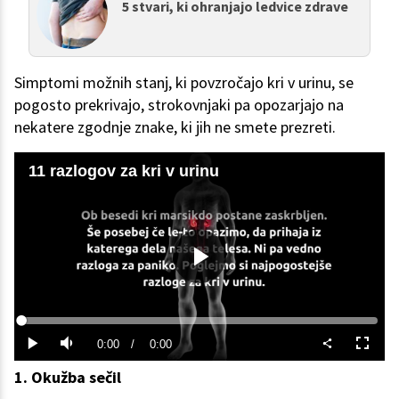
5 stvari, ki ohranjajo ledvice zdrave
Simptomi možnih stanj, ki povzročajo kri v urinu, se
pogosto prekrivajo, strokovnjaki pa opozarjajo na
nekatere zgodnje znake, ki jih ne smete prezreti.
11 razlogov za kri v urinu
Predvajaj
Loaded
:
0%
Current
0:00
/
Duration
0:00
Predvajaj
Tiho
Celoza
način
1. Okužba sečil
Time