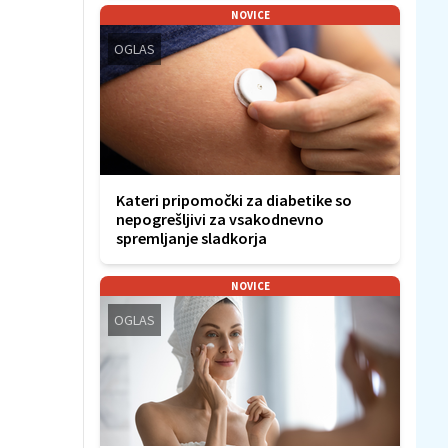
NOVICE
OGLAS
Kateri pripomočki za diabetike so
nepogrešljivi za vsakodnevno
spremljanje sladkorja
NOVICE
OGLAS