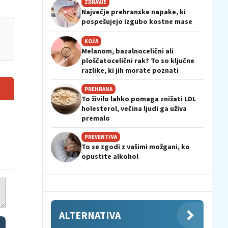
ZDRAVJE
Največje prehranske napake, ki
pospešujejo izgubo kostne mase
KOŽA
Melanom, bazalnocelični ali
ploščatocelični rak? To so ključne
razlike, ki jih morate poznati
PREHRANA
To živilo lahko pomaga znižati LDL
holesterol, večina ljudi ga uživa
premalo
PREVENTIVA
To se zgodi z vašimi možgani, ko
opustite alkohol
ALTERNATIVA