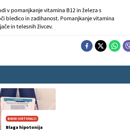
di v pomanjkanje vitamina B12 in železa s
oči bledico in zadihanost. Pomanjkanje vitamina
ače in telesnih živcev.
BIBINI SVETOVALCI
Blaga hipotonija