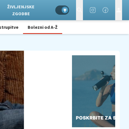
ŽIVLJENJSKE
ZGODBE
strupitve
Bolezni od A-Ž