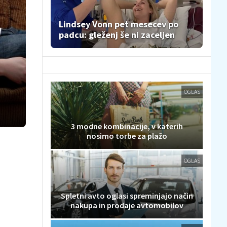
Lindsey Vonn pet mesecev po
padcu: gleženj še ni zaceljen
OGLAS
3 modne kombinacije, v katerih
nosimo torbe za plažo
OGLAS
Spletni avto oglasi spreminjajo način
nakupa in prodaje avtomobilov