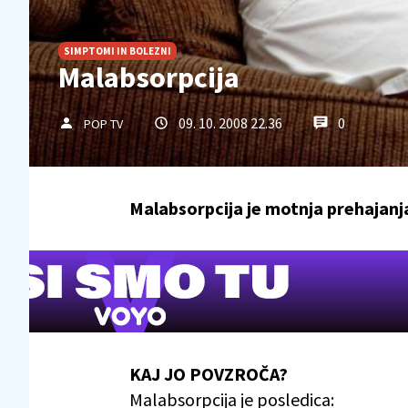
SIMPTOMI IN BOLEZNI
Malabsorpcija
09. 10. 2008 22.36
0
POP TV
Malabsorpcija je motnja prehajanj
KAJ JO POVZROČA?
Malabsorpcija je posledica: