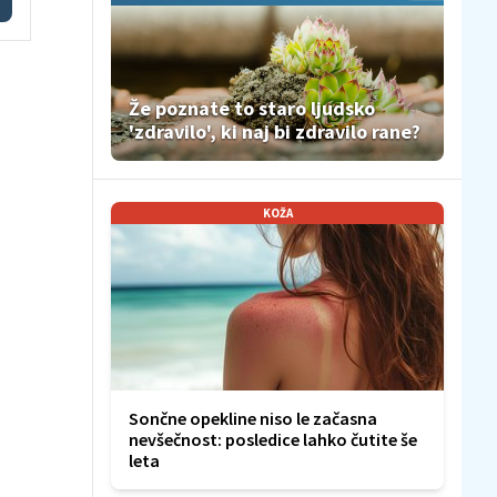
Že poznate to staro ljudsko
'zdravilo', ki naj bi zdravilo rane?
KOŽA
Sončne opekline niso le začasna
nevšečnost: posledice lahko čutite še
leta