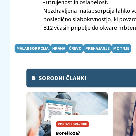
• utrujenost in oslabelost.
Nezdravljena malabsorpcija lahko vo
posledično slabokrvnostjo, ki povzr
B12 včasih pripelje do okvare hrbtenj
MALABSORPCIJA
HRANA
ČREVO
PREHAJANJE
MOTNJE
SORODNI ČLANKI
POPOVI ZDRAVNIKI
Borelioza?