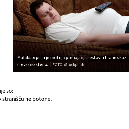
Malabsorpcija je motnja prehajanja sestavin hrane skozi
črevesno steno.
FOTO: iStockphoto
je so:
 v stranišču ne potone,