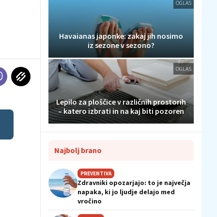
OGLAS
Havaianas japonke: zakaj jih nosimo
iz sezone v sezono?
OGLAS
Lepilo za ploščice v različnih prostorih
– katero izbrati in na kaj biti pozoren
Najbolj brano
PREVENTIVA
Zdravniki opozarjajo: to je največja
napaka, ki jo ljudje delajo med
vročino