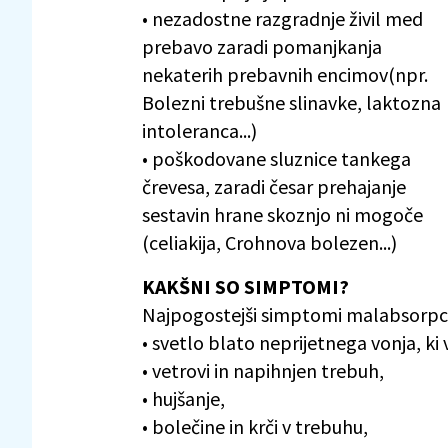
• nezadostne razgradnje živil med
prebavo zaradi pomanjkanja
nekaterih prebavnih encimov(npr.
Bolezni trebušne slinavke, laktozna
intoleranca...)
• poškodovane sluznice tankega
črevesa, zaradi česar prehajanje
sestavin hrane skoznjo ni mogoče
(celiakija, Crohnova bolezen...)
KAKŠNI SO SIMPTOMI?
Najpogostejši simptomi malabsorpci
• svetlo blato neprijetnega vonja, ki
• vetrovi in napihnjen trebuh,
• hujšanje,
• bolečine in krči v trebuhu,