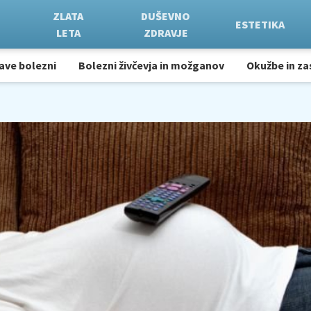
ZLATA
DUŠEVNO
ESTETIKA
LETA
ZDRAVJE
ave bolezni
Bolezni živčevja in možganov
Okužbe in za