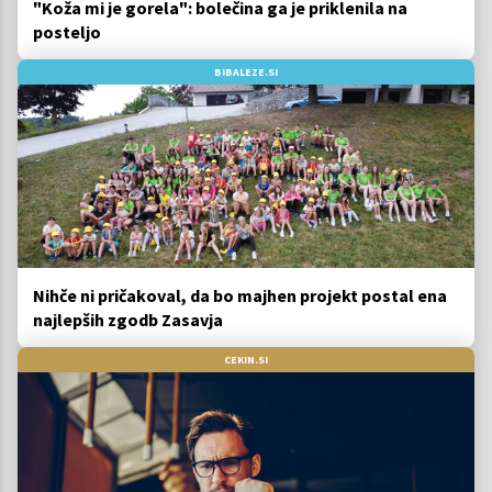
"Koža mi je gorela": bolečina ga je priklenila na
posteljo
BIBALEZE.SI
Nihče ni pričakoval, da bo majhen projekt postal ena
najlepših zgodb Zasavja
CEKIN.SI