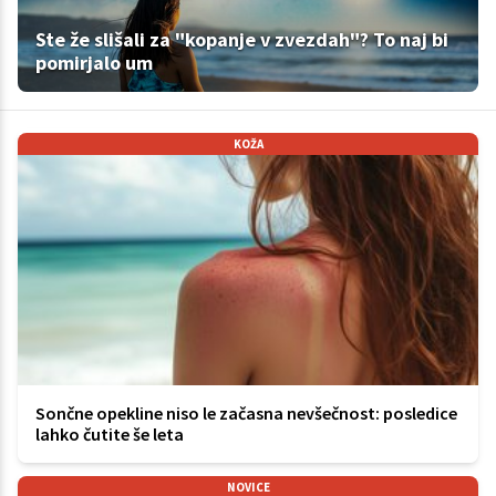
Ste že slišali za "kopanje v zvezdah"? To naj bi
pomirjalo um
KOŽA
Sončne opekline niso le začasna nevšečnost: posledice
lahko čutite še leta
NOVICE