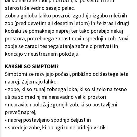
lahko nastane tudi pri otrocih, ki po šestem letu
starosti še vedno sesajo palec.
Zobna gniloba lahko povzroči zgodnjo izgubo mlečnih
zob (pred devetim ali desetim letom) in že izrasli drugi
kočniki se pomaknejo naprej ter tako porabijo nekaj
prostora, potrebnega za rast novih sprednjih zob. Novi
zobje se zaradi tesnega stanja začnejo prerivati in
končajo v neustreznem položaju.
KAKŠNI SO SIMPTOMI?
Simptomi se razvijajo počasi, približno od šestega leta
naprej. Zajemajo lahko:
• zobe, ki so zunaj zobnega loka, ki so si zelo na tesno
ali pa so med njimi nenavadno veliki prostori
• nepravilen položaj zgornjih zob, ki so postavljeni
preveč naprej,
• naprej postavljeno spodnjo čeljust in
• sprednje zobe, ki ob ugrizu ne pridejo v stik.