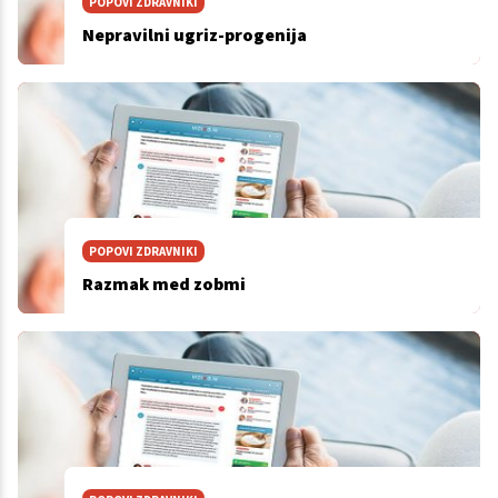
POPOVI ZDRAVNIKI
Nepravilni ugriz-progenija
POPOVI ZDRAVNIKI
Razmak med zobmi