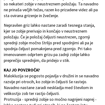
so nekateri zobje v neustreznem položaju. Ta navadno
ne prinaša večjih težav, razen ko prizadene videz ali pa
sta ovirana grizenje in žvečenje.
Nepravilen griz lahko nastane zaradi tesnega stanja,
kjer se zobje prerivajo in končajo v neustreznem
položaju. Če je položaj čeljusti neustrezen, zgornji
sprednji zobje močno štrlijo pred spodnjimi ali pa je
spodnja čeljust pomaknjena pred zgornjo. Pri tako
imenovanem odprtem grizu pa zadnji zobje lahko
preprečijo sprednjim, da pridejo v stik.
KAJ JO POVZROČA?
Malokluzija se pogosto pojavlja v družini in se navadno
razvije pri otrocih, ko zobje in čeljusti še rastejo.
Navadno nastane zaradi neskladja med številom in
velikostjo zob ter rastjo čeljusti.
Protruzija - sprednji zobje so močno nagnjeni naprej -