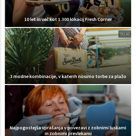
10 let in več kot 1.300 lokacij Fresh Corner
OGLAS
3 modne kombinacije, v katerih nosimo torbe za plažo
Najpogostejša vprašanja v povezavi z zobnimi luskami
in zobnimi prevlekami