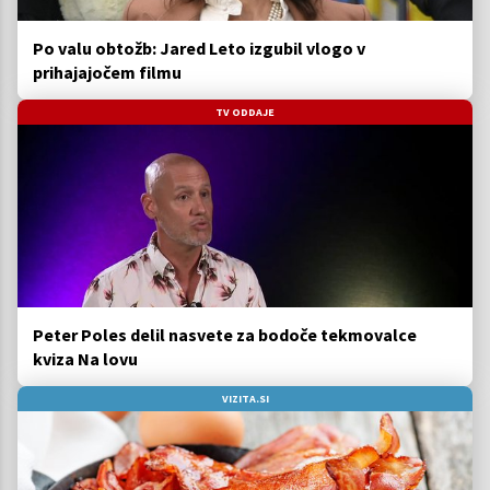
Po valu obtožb: Jared Leto izgubil vlogo v
prihajajočem filmu
TV ODDAJE
Peter Poles delil nasvete za bodoče tekmovalce
kviza Na lovu
VIZITA.SI