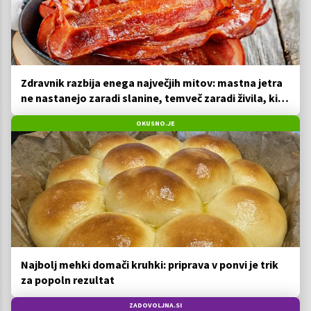
Zdravnik razbija enega največjih mitov: mastna jetra
ne nastanejo zaradi slanine, temveč zaradi živila, ki
ga imamo vsi radi
OKUSNO.JE
Najbolj mehki domači kruhki: priprava v ponvi je trik
za popoln rezultat
ZADOVOLJNA.SI