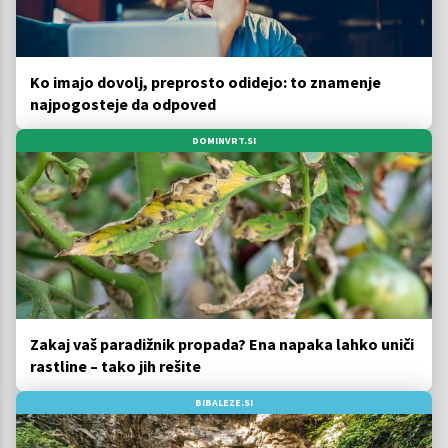
Ko imajo dovolj, preprosto odidejo: to znamenje
najpogosteje da odpoved
DOMINVRT.SI
Zakaj vaš paradižnik propada? Ena napaka lahko uniči
rastline – tako jih rešite
BIBALEZE.SI