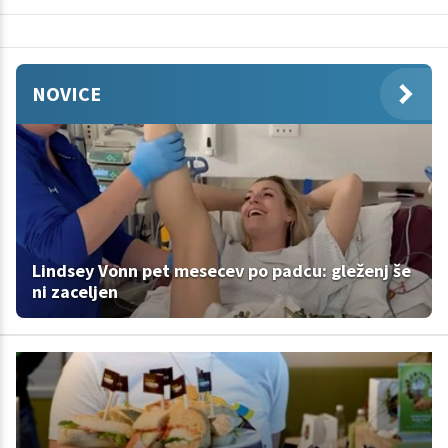
NOVICE
Lindsey Vonn pet mesecev po padcu: gleženj še
ni zaceljen