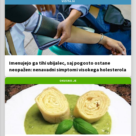
VIZITA.SI
Imenujejo ga tihi ubijalec, saj pogosto ostane
neopažen: nenavadni simptomi visokega holesterola
OKUSNO.JE