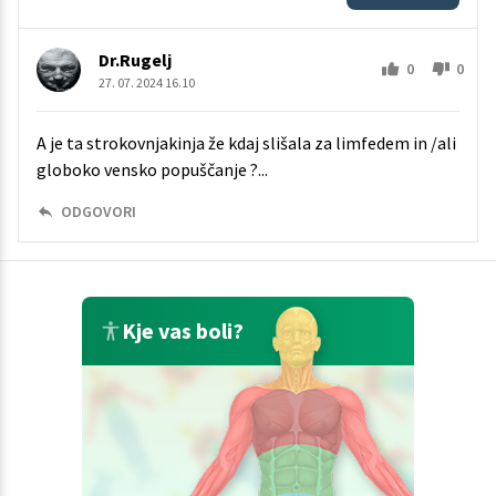
Dr.Rugelj
0
0
27. 07. 2024 16.10
A je ta strokovnjakinja že kdaj slišala za limfedem in /ali
globoko vensko popuščanje ?...
ODGOVORI
Kje vas boli?