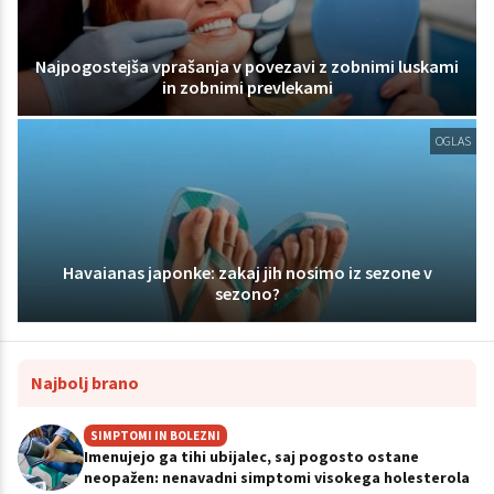
Najpogostejša vprašanja v povezavi z zobnimi luskami
in zobnimi prevlekami
OGLAS
Havaianas japonke: zakaj jih nosimo iz sezone v
sezono?
Najbolj brano
SIMPTOMI IN BOLEZNI
Imenujejo ga tihi ubijalec, saj pogosto ostane
neopažen: nenavadni simptomi visokega holesterola