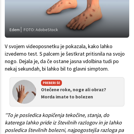
Edem
FOTO: AdobeStock
V svojem videoposnetku je pokazala, kako lahko
izvedemo test. S palcem je šestkrat pritisnila na svojo
nogo. Dejala je, da če ostane jasna vdolbina tudi po
nekaj sekundah, bi lahko bil to glavni simptom.
PREBERI ŠE
Otečene roke, noge ali obraz?
Morda imate to bolezen
''To je posledica kopičenja tekočine, stanja, do
katerega lahko pride iz številnih razlogov in je lahko
posledica številnih bolezni, najpogostejša razloga pa