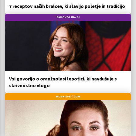
7 receptov naših bralcev, ki slavijo poletje in tradicijo
ZADOVOLJNA.SI
Vsi govorijo o oranžnolasi lepotici, ki navdušuje s
skrivnostno vlogo
MOSKISVET.COM