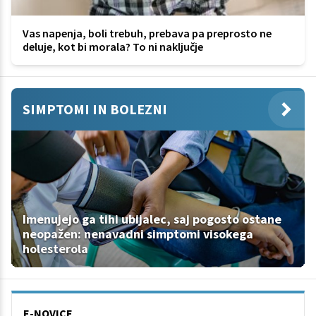
Vas napenja, boli trebuh, prebava pa preprosto ne
deluje, kot bi morala? To ni naključje
SIMPTOMI IN BOLEZNI
Imenujejo ga tihi ubijalec, saj pogosto ostane
neopažen: nenavadni simptomi visokega
holesterola
E-NOVICE