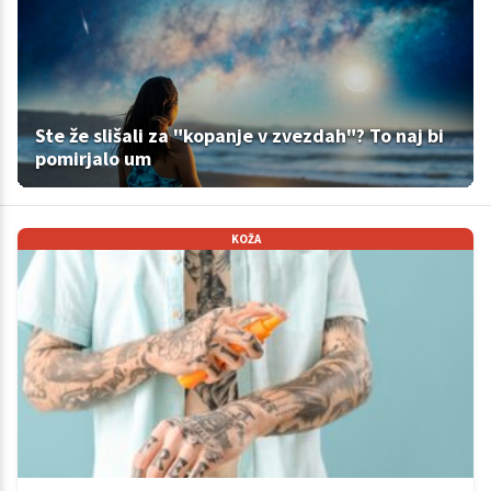
Ste že slišali za "kopanje v zvezdah"? To naj bi
pomirjalo um
KOŽA