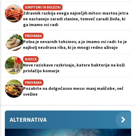
SIMPTOMI IN BOLEZNI
Zdravnik razbija enega največjih mitov: mastna jetra
ne nastanejo zaradi slanine, temveč zaradi živila, ki
ga imamo vsi radi
PREHRANA
Polna je nevarnih toksinov, a jo imamo vsi radi: to je
najbolj nezdrava riba, ki jo mnogi redno uživajo
NOVICE
Nove raziskave razkrivajo, katere bakterije na koži
privlačijo komarje
PREHRANA
Pozabite na dolgočasno meso: manj maščobe, več
svežine
ALTERNATIVA