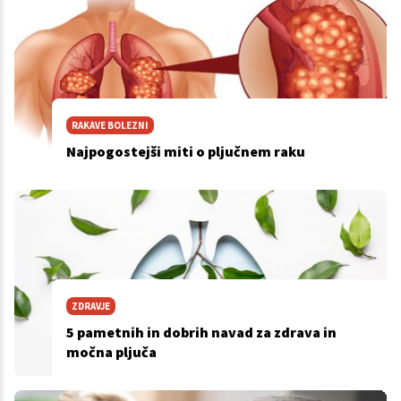
RAKAVE BOLEZNI
Najpogostejši miti o pljučnem raku
ZDRAVJE
5 pametnih in dobrih navad za zdrava in
močna pljuča