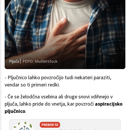
Pljuča
FOTO: Shutterstock
- Pljučnico lahko povzročijo tudi nekateri paraziti,
vendar so ti primeri redki.
- Če se želodčna vsebina ali druge snovi vdihnejo v
pljuča, lahko pride do vnetja, kar povzroči
aspiracijsko
pljučnico
.
PREBERI ŠE