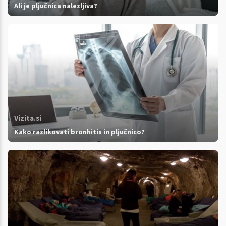
Ali je pljučnica nalezljiva?
Vizita.si
Kako razlikovati bronhitis in pljučnico?