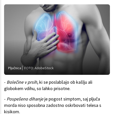
Pljučnica
FOTO: AdobeStock
-
Bolečine v prsih
, ki se poslabšajo ob kašlju ali
globokem vdihu, so lahko prisotne.
-
Pospešeno dihanje
je pogost simptom, saj pljuča
morda niso sposobna zadostno oskrbovati telesa s
kisikom.