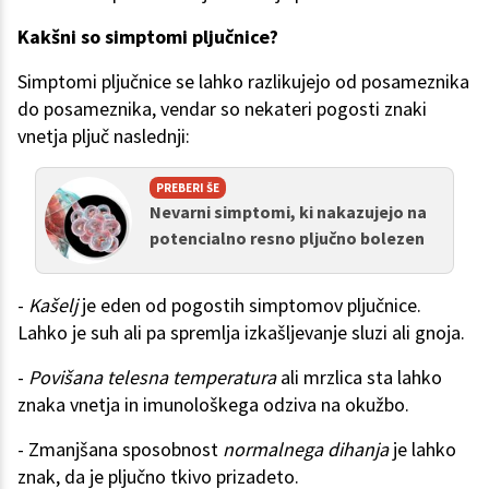
Kakšni so simptomi pljučnice?
Simptomi pljučnice se lahko razlikujejo od posameznika
do posameznika, vendar so nekateri pogosti znaki
vnetja pljuč naslednji:
PREBERI ŠE
Nevarni simptomi, ki nakazujejo na
potencialno resno pljučno bolezen
-
Kašelj
je eden od pogostih simptomov pljučnice.
Lahko je suh ali pa spremlja izkašljevanje sluzi ali gnoja.
-
Povišana telesna temperatura
ali mrzlica sta lahko
znaka vnetja in imunološkega odziva na okužbo.
- Zmanjšana sposobnost
normalnega dihanja
je lahko
znak, da je pljučno tkivo prizadeto.