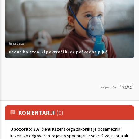
Vizita.si
Dedna bolezen, ki povzroči hude poškodbe pljuč
Priporoča
KOMENTARJI
(0)
Opozorilo:
297. členu Kazenskega zakonika je posameznik
kazensko odgovoren za javno spodbujanje sovraštva, nasilja ali