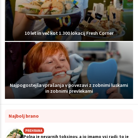
10 let in več kot 1.300 lokacij Fresh Corner
Najpogostejša vprašanja v povezavi z zobnimi luskami
in zobnimi prevlekami
Najbolj brano
PREHRANA
Polna je nevarnih toksinov, a jo imamo vsi radi: to je