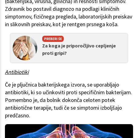
(bakterijska, virusna, glivična) in resnosti simptomov.
Zdravnik bo postavil diagnozo na podlagi kliničnih
simptomov, fizičnega pregleda, laboratorijskih preiskav
in slikovnih preiskav, kot je rentgen prsnega koša.
PREBERI ŠE
Za koga je priporočljivo cepljenje
proti gripi?
Antibiotiki
Če je pljučnica bakterijskega izvora, se uporabljajo
antibiotiki, ki so učinkoviti proti specifičnim bakterijam.
Pomembno je, da bolnik dokonča celoten potek
antibiotične terapije, tudi če se simptomi izboljšajo
predčasno.