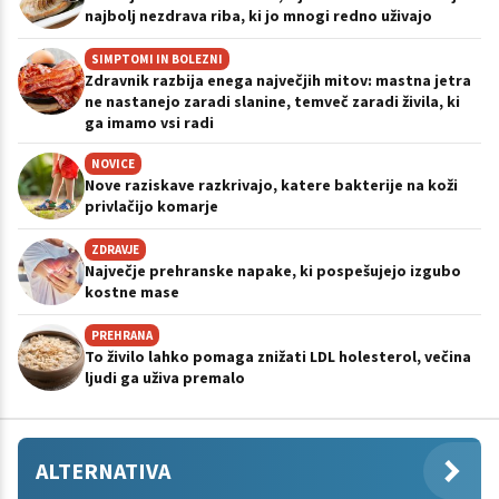
najbolj nezdrava riba, ki jo mnogi redno uživajo
SIMPTOMI IN BOLEZNI
Zdravnik razbija enega največjih mitov: mastna jetra
ne nastanejo zaradi slanine, temveč zaradi živila, ki
ga imamo vsi radi
NOVICE
Nove raziskave razkrivajo, katere bakterije na koži
privlačijo komarje
ZDRAVJE
Največje prehranske napake, ki pospešujejo izgubo
kostne mase
PREHRANA
To živilo lahko pomaga znižati LDL holesterol, večina
ljudi ga uživa premalo
ALTERNATIVA