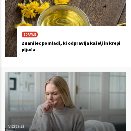
ZDRAVJE
Znanilec pomladi, ki odpravlja kašelj in krepi
pljuča
Vizita.si