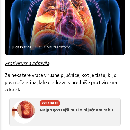
Pljuča in srce
FOTO: Shutterstock
Protivirusna zdravila
Za nekatere vrste virusne pljučnice, kot je tista, ki jo
povzroča gripa, lahko zdravnik predpiše protivirusna
zdravila.
PREBERI ŠE
Najpogostejši miti o pljučnem raku