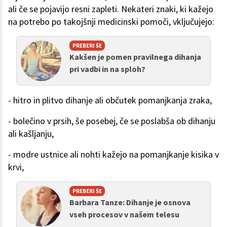
ali če se pojavijo resni zapleti. Nekateri znaki, ki kažejo
na potrebo po takojšnji medicinski pomoči, vključujejo:
PREBERI ŠE
Kakšen je pomen pravilnega dihanja
pri vadbi in na sploh?
- hitro in plitvo dihanje ali občutek pomanjkanja zraka,
- bolečino v prsih, še posebej, če se poslabša ob dihanju
ali kašljanju,
- modre ustnice ali nohti kažejo na pomanjkanje kisika v
krvi,
PREBERI ŠE
Barbara Tanze: Dihanje je osnova
vseh procesov v našem telesu