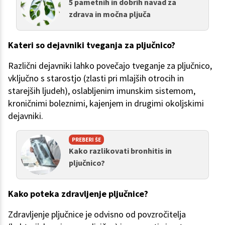
5 pametnih in dobrih navad za
zdrava in močna pljuča
Kateri so dejavniki tveganja za pljučnico?
Različni dejavniki lahko povečajo tveganje za pljučnico,
vključno s starostjo (zlasti pri mlajših otrocih in
starejših ljudeh), oslabljenim imunskim sistemom,
kroničnimi boleznimi, kajenjem in drugimi okoljskimi
dejavniki.
PREBERI ŠE
Kako razlikovati bronhitis in
pljučnico?
Kako poteka zdravljenje pljučnice?
Zdravljenje pljučnice je odvisno od povzročitelja