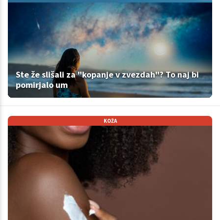
Ste že slišali za "kopanje v zvezdah"? To naj bi
pomirjalo um
KOŽA