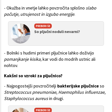
- Okužba in vnetje lahko povzročita splošno
slabo
počutje, utrujenost in izgubo energije
.
PREBERI ŠE
So pljučni noduli nevarni?
- Bolniki s hudimi primeri pljučnice lahko doživijo
pomanjkanje kisika,
kar vodi do modrih ustnic ali
nohtov.
Kakšni so vzroki za pljučnico?
- Najpogostejši povzročitelji
bakterijske pljučnice
so
Streptococcus pneumoniae
,
Haemophilus influenzae
,
Staphylococcus aureus
in drugi.
PREBERI ŠE