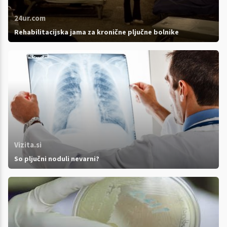
24ur.com
Rehabilitacijska jama za kronične pljučne bolnike
Vizita.si
So pljučni noduli nevarni?