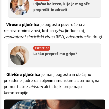
Pljučna bolezen, ki jo je mogoče
preprečiti in zdraviti
-
Virusna pljučnica
je pogosto povzročena z
respiratornimi virusi, kot so
gripa
(influenza),
respiratorni sincicijski virus
(RSV),
adenovirusi
in drugi.
PREBERI ŠE
Lahko preprečimo gripo?
-
Glivična pljučnica
je manj pogosta in običajno
prizadene ljudi z oslabljenim imunskim sistemom, na
primer tiste z
aidsom
ali tiste, ki prejemajo
kemoterapijo.