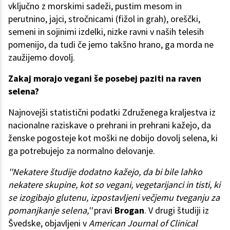
vključno z morskimi sadeži, pustim mesom in
perutnino, jajci, stročnicami (fižol in grah), oreščki,
semeni in sojinimi izdelki, nizke ravni v naših telesih
pomenijo, da tudi če jemo takšno hrano, ga morda ne
zaužijemo dovolj.
Zakaj morajo vegani še posebej paziti na raven
selena?
Najnovejši statistični podatki Združenega kraljestva iz
nacionalne raziskave o prehrani in prehrani kažejo, da
ženske pogosteje kot moški ne dobijo dovolj selena, ki
ga potrebujejo za normalno delovanje.
''Nekatere študije dodatno kažejo, da bi bile lahko
nekatere skupine, kot so vegani, vegetarijanci in tisti, ki
se izogibajo glutenu, izpostavljeni večjemu tveganju za
pomanjkanje selena,''
pravi
Brogan
. V drugi študiji iz
Švedske, objavljeni v
American Journal of Clinical