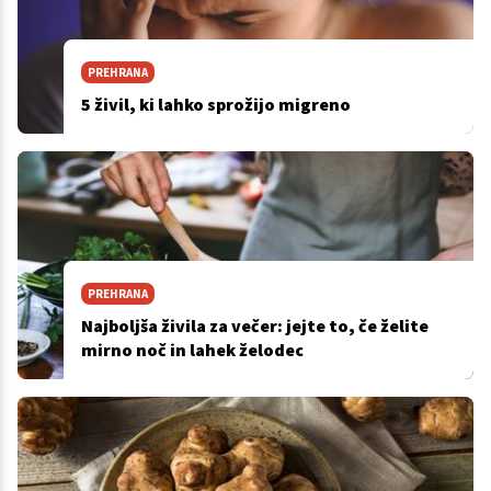
PREHRANA
5 živil, ki lahko sprožijo migreno
PREHRANA
Najboljša živila za večer: jejte to, če želite
mirno noč in lahek želodec