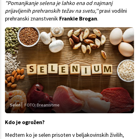
''Pomanjkanje selena je lahko ena od najmanj
prijavljenih prehranskih težav na svetu,''
pravi vodilni
prehranski znanstvenik
Frankie Brogan
.
Selen
FOTO: Dreamstime
Kdo je ogrožen?
Medtem ko je selen prisoten v beljakovinskih živilih,