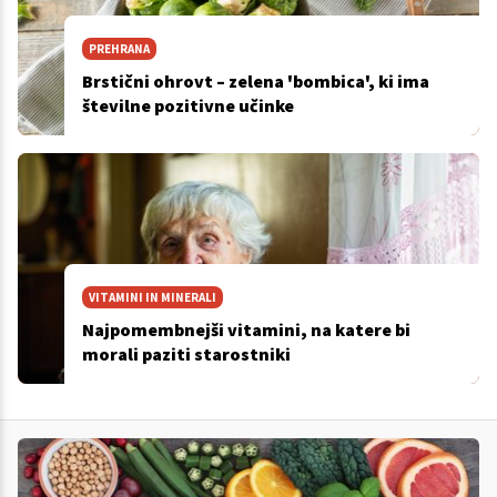
PREHRANA
Brstični ohrovt – zelena 'bombica', ki ima
številne pozitivne učinke
VITAMINI IN MINERALI
Najpomembnejši vitamini, na katere bi
morali paziti starostniki