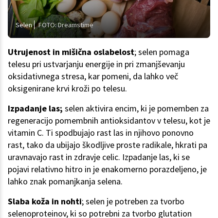
Selen
FOTO: Dreamstime
Utrujenost in mišična oslabelost
; selen pomaga
telesu pri ustvarjanju energije in pri zmanjševanju
oksidativnega stresa, kar pomeni, da lahko več
oksigenirane krvi kroži po telesu.
Izpadanje las;
selen aktivira encim, ki je pomemben za
regeneracijo pomembnih antioksidantov v telesu, kot je
vitamin C. Ti spodbujajo rast las in njihovo ponovno
rast, tako da ubijajo škodljive proste radikale, hkrati pa
uravnavajo rast in zdravje celic. Izpadanje las, ki se
pojavi relativno hitro in je enakomerno porazdeljeno, je
lahko znak pomanjkanja selena.
Slaba koža in nohti
; selen je potreben za tvorbo
selenoproteinov, ki so potrebni za tvorbo glutation