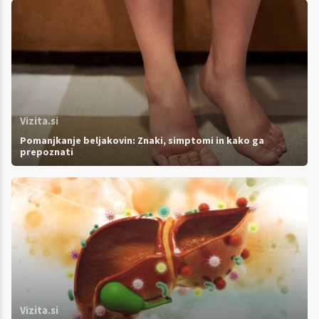
Vizita.si
Pomanjkanje beljakovin: Znaki, simptomi in kako ga
prepoznati
Vizita.si