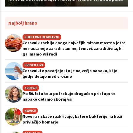
Najbolj brano
SIMPTOMI IN BOLEZNI
Zdravnik razbija enega največjih mitov: mastna jetra
ne nastanejo zaradi slanine, temveč zaradi živila, ki
ga imamo vsi radi
PREVENTIVA
Zdravniki opozarjajo: to je največja napaka, ki jo
ljudje delajo med vročino
ZDRAVJE
Po 50. letu telo potrebuje drugačen pristop: te
napake delamo skoraj vsi
NOVICE
Nove raziskave razkrivajo, katere bakterije na koži
privlačijo komarje