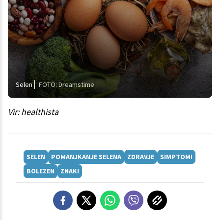
Selen
FOTO: Dreamstime
Vir: healthista
SELEN
POMANJKANJE SELENA
ZDRAVJE
SIMPTOMI
BOLEZEN
ZNAKI