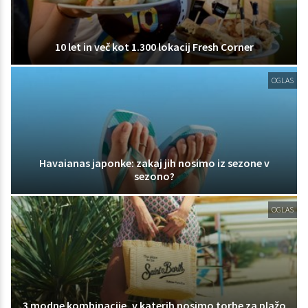
10 let in več kot 1.300 lokacij Fresh Corner
OGLAS
Havaianas japonke: zakaj jih nosimo iz sezone v
sezono?
OGLAS
3 modne kombinacije, v katerih nosimo torbe za plažo