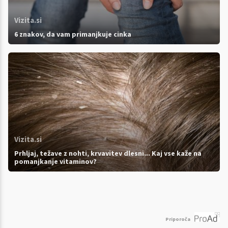
Vizita.si
6 znakov, da vam primanjkuje cinka
Vizita.si
Prhljaj, težave z nohti, krvavitev dlesni... Kaj vse kaže na
pomanjkanje vitaminov?
Priporoča