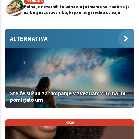
PREHRANA
Polna je nevarnih toksinov, a jo imamo vsi radi: to je
najbolj nezdrava riba, ki jo mnogi redno uživajo
ALTERNATIVA
Ste že slišali za "kopanje v zvezdah"? To naj bi
pomirjalo um
KOŽA