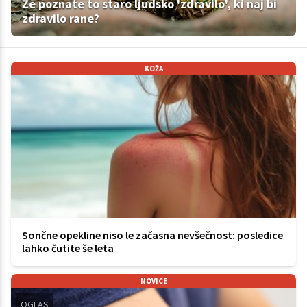
Že poznate to staro ljudsko 'zdravilo', ki naj bi
zdravilo rane?
KOŽA
Sončne opekline niso le začasna nevšečnost: posledice
lahko čutite še leta
NOVICE
OGLAS