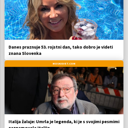
Danes praznuje 53. rojstni dan, tako dobro je videti
znana Slovenka
MOSKISVET.COM
Italija žaluje: Umrla je legenda, ki je s svojimi pesmimi
zaznamovala Italijo