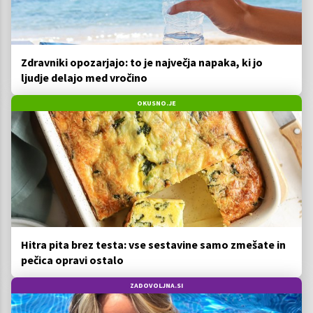
Zdravniki opozarjajo: to je največja napaka, ki jo
ljudje delajo med vročino
OKUSNO.JE
Hitra pita brez testa: vse sestavine samo zmešate in
pečica opravi ostalo
ZADOVOLJNA.SI