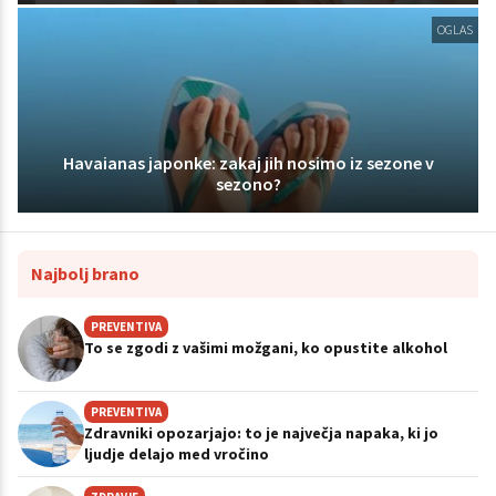
OGLAS
Havaianas japonke: zakaj jih nosimo iz sezone v
sezono?
Najbolj brano
PREVENTIVA
To se zgodi z vašimi možgani, ko opustite alkohol
PREVENTIVA
Zdravniki opozarjajo: to je največja napaka, ki jo
ljudje delajo med vročino