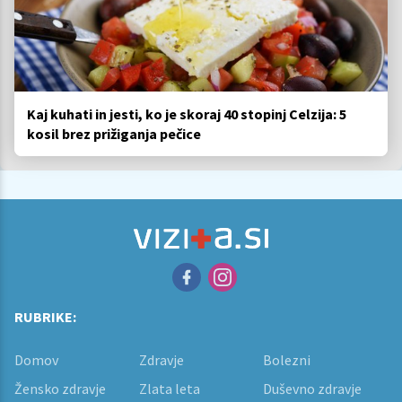
Kaj kuhati in jesti, ko je skoraj 40 stopinj Celzija: 5
kosil brez prižiganja pečice
RUBRIKE:
Domov
Zdravje
Bolezni
Žensko zdravje
Zlata leta
Duševno zdravje