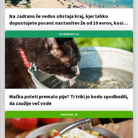
Na Jadranu še vedno obstaja kraj, kjer lahko
dopustujete poceni: nastanitev že od 10 evrov, kosilo
za pet evrov
DOMINVRT.SI
Mačka poleti premalo pije? Ti triki jo bodo spodbudili,
da zaužije več vode
OKUSNO.JE