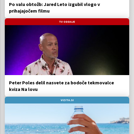
Po valu obtožb: Jared Leto izgubil vlogo v
prihajajočem filmu
TV ODDAJE
Peter Poles delil nasvete za bodoče tekmovalce
kviza Na lovu
VIZITA.SI