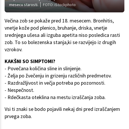
mesecu starosti.
FOTO: iStockphoto
Večina zob se pokaže pred 18. mesecem. Bronhitis,
vnetje kože pod plenico, bruhanje, driska, vnetje
srednjega ušesa ali izguba apetita niso posledica rasti
zob. To so bolezenska stanja,ki se razvijejo iz drugih
vzrokov.
KAKŠNI SO SIMPTOMI?
- Povečana količina sline in slinjenje.
- Želja po žvečenju in grizenju različnih predmetov.
- Razdražljivost in večja potreba po pozornosti.
- Nespečnost.
- Rdečkasta oteklina na mestu izraščanja zoba.
Vsi ti znaki se bodo pojavili nekaj dni pred izraščanjem
prvega zoba.