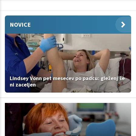
NOVICE
Lindsey Vonn pet mesecev po padcu: gleženj še
ni zaceljen