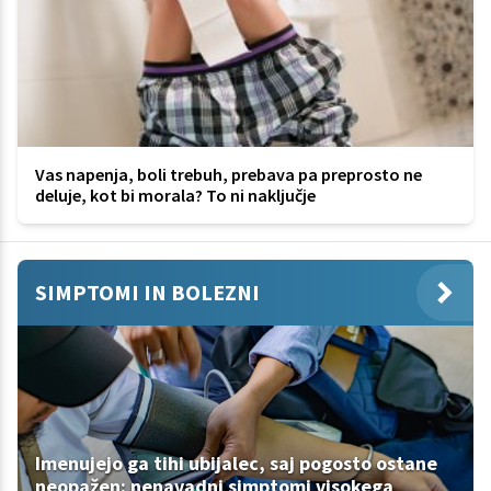
Vas napenja, boli trebuh, prebava pa preprosto ne
deluje, kot bi morala? To ni naključje
SIMPTOMI IN BOLEZNI
Imenujejo ga tihi ubijalec, saj pogosto ostane
neopažen: nenavadni simptomi visokega