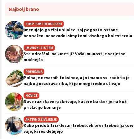
Najbolj brano
SIMPTOMI IN BOLEZNI
Imenujejo ga tihi ubijalec, saj pogosto ostane
neopažen: nenavadni simptomi visokega holesterola
IMUNSKI SISTEM
Ste odraščali na kmetiji? Vaša imunost je verjetno
močnejša
PREHRANA
Polna je nevarnih toksinov, a jo imamo vsi radi: to je
najbolj nezdrava riba, ki jo mnogi redno uživajo
NOVICE
Nove raziskave razkrivajo, katere bakterije na koži
privlačijo komarje
AKTIVNO ŽIVLJENJE
Kako pridobiti izklesan trebušček brez trebušnjakov:
vaje, ki res delujejo