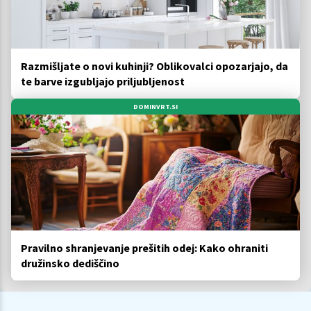
Razmišljate o novi kuhinji? Oblikovalci opozarjajo, da
te barve izgubljajo priljubljenost
DOMINVRT.SI
Pravilno shranjevanje prešitih odej: Kako ohraniti
družinsko dediščino