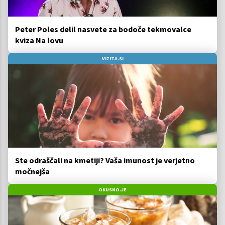
Peter Poles delil nasvete za bodoče tekmovalce
kviza Na lovu
VIZITA.SI
Ste odraščali na kmetiji? Vaša imunost je verjetno
močnejša
OKUSNO.JE