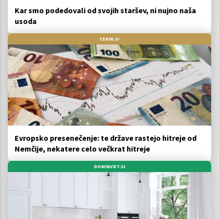
Kar smo podedovali od svojih staršev, ni nujno naša
usoda
CEKIN.SI
Evropsko presenečenje: te države rastejo hitreje od
Nemčije, nekatere celo večkrat hitreje
DOMINVRT.SI