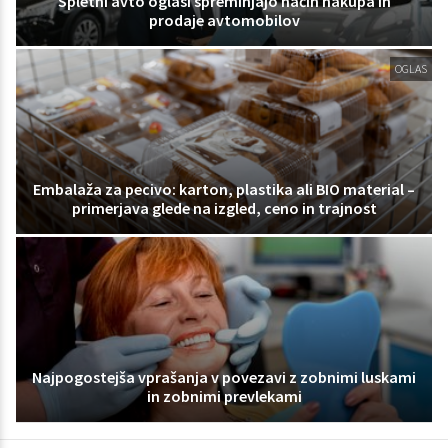
Spletni avto oglasi spreminjajo način nakupa in
prodaje avtomobilov
OGLAS
Embalaža za pecivo: karton, plastika ali BIO material –
primerjava glede na izgled, ceno in trajnost
Najpogostejša vprašanja v povezavi z zobnimi luskami
in zobnimi prevlekami