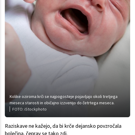
Kolike oziroma krči se najpogosteje pojavljajo okoli tretjega
meseca starosti in običajno izzvenijo do četrtega meseca.
FOTO: iStockphoto
Raziskave ne kažejo, da bi krče dejansko povzročala
bolečina, čeprav se tako zdi.