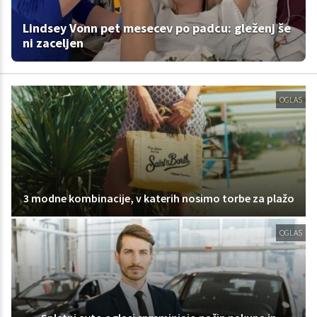
Lindsey Vonn pet mesecev po padcu: gleženj še
ni zaceljen
OGLAS
3 modne kombinacije, v katerih nosimo torbe za plažo
OGLAS