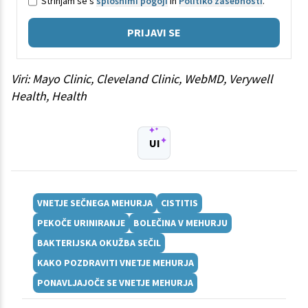
Strinjam se s
splošnimi pogoji
in
Politiko zasebnosti
.
PRIJAVI SE
Viri: Mayo Clinic, Cleveland Clinic, WebMD, Verywell
Health, Health
UI
VNETJE SEČNEGA MEHURJA
CISTITIS
PEKOČE URINIRANJE
BOLEČINA V MEHURJU
BAKTERIJSKA OKUŽBA SEČIL
KAKO POZDRAVITI VNETJE MEHURJA
PONAVLJAJOČE SE VNETJE MEHURJA