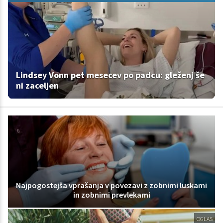
Lindsey Vonn pet mesecev po padcu: gleženj še
ni zaceljen
Najpogostejša vprašanja v povezavi z zobnimi luskami
in zobnimi prevlekami
OGLAS