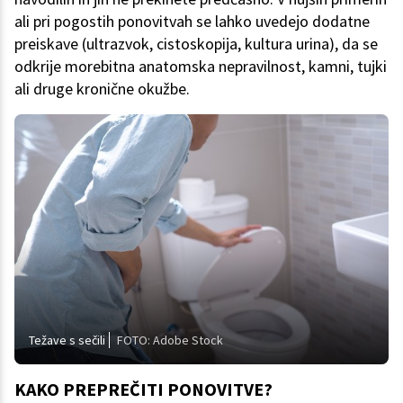
ali pri pogostih ponovitvah se lahko uvedejo dodatne
preiskave (ultrazvok, cistoskopija, kultura urina), da se
odkrije morebitna anatomska nepravilnost, kamni, tujki
ali druge kronične okužbe.
Težave s sečili
FOTO: Adobe Stock
KAKO PREPREČITI PONOVITVE?