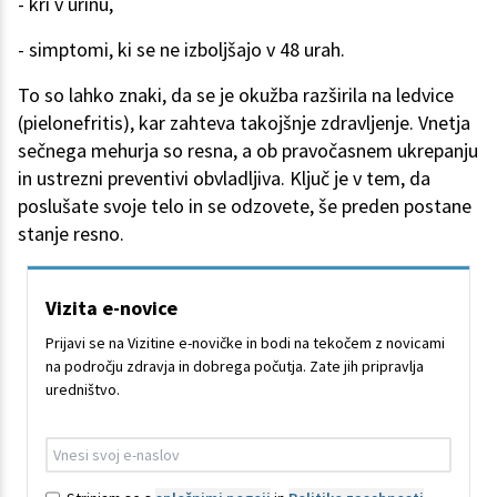
- kri v urinu,
- simptomi, ki se ne izboljšajo v 48 urah.
To so lahko znaki, da se je okužba razširila na ledvice
(pielonefritis), kar zahteva takojšnje zdravljenje. Vnetja
sečnega mehurja so resna, a ob pravočasnem ukrepanju
in ustrezni preventivi obvladljiva. Ključ je v tem, da
poslušate svoje telo in se odzovete, še preden postane
stanje resno.
Vizita e-novice
Prijavi se na Vizitine e-novičke in bodi na tekočem z novicami
na področju zdravja in dobrega počutja. Zate jih pripravlja
uredništvo.