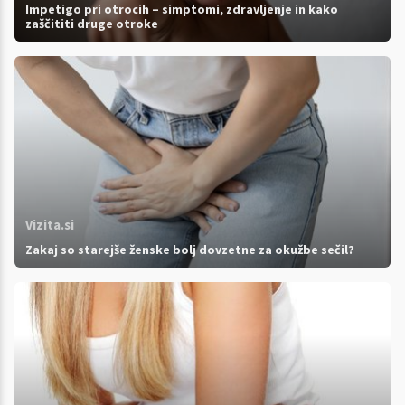
Impetigo pri otrocih – simptomi, zdravljenje in kako
zaščititi druge otroke
Vizita.si
Zakaj so starejše ženske bolj dovzetne za okužbe sečil?