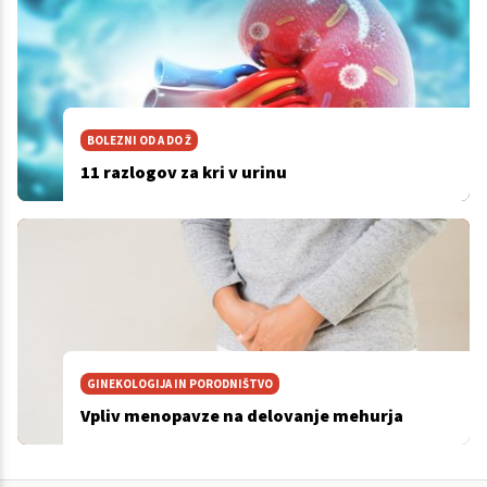
BOLEZNI OD A DO Ž
11 razlogov za kri v urinu
GINEKOLOGIJA IN PORODNIŠTVO
Vpliv menopavze na delovanje mehurja