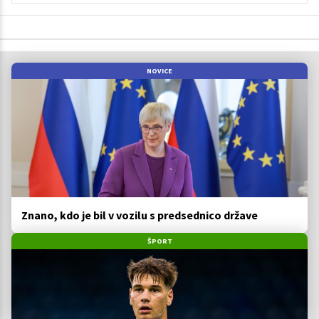
NOVICE
Znano, kdo je bil v vozilu s predsednico države
ŠPORT