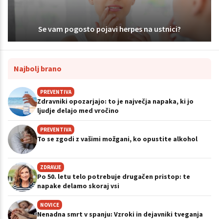
Se vam pogosto pojavi herpes na ustnici?
Najbolj brano
PREVENTIVA
Zdravniki opozarjajo: to je največja napaka, ki jo
ljudje delajo med vročino
PREVENTIVA
To se zgodi z vašimi možgani, ko opustite alkohol
ZDRAVJE
Po 50. letu telo potrebuje drugačen pristop: te
napake delamo skoraj vsi
NOVICE
Nenadna smrt v spanju: Vzroki in dejavniki tveganja