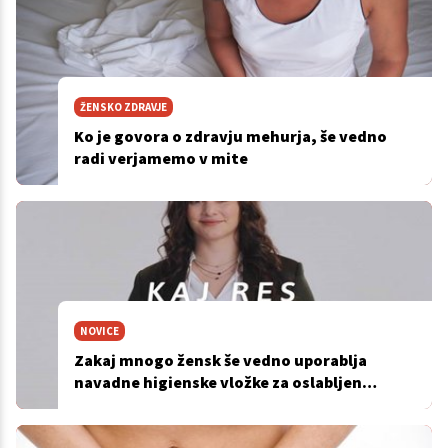
ŽENSKO ZDRAVJE
Ko je govora o zdravju mehurja, še vedno
radi verjamemo v mite
NOVICE
Zakaj mnogo žensk še vedno uporablja
navadne higienske vložke za oslabljen
mehur?