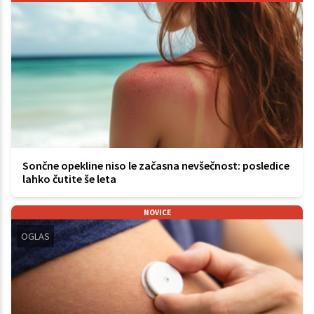
Sončne opekline niso le začasna nevšečnost: posledice
lahko čutite še leta
NOVICE
OGLAS