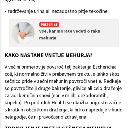
- zadrževanje urina ali nezadostno pitje tekočine.
PREBERI ŠE
Vse, kar morate vedeti o raku
mehurja
KAKO NASTANE VNETJE MEHURJA?
V večini primerov je povzročitelj bakterija Escherichia
coli, ki normalno živi v prebavnem traktu, a lahko skozi
sečnico pride v sečni mehur in povzroči vnetje. Redkeje
so povzročitelji druge bakterije, glivice ali celo draženje
zaradi kemičnih snovi (npr. v milih, dezodorantih,
kopelih). Po podatkih Health se okužba pogosto začne
s kratkim občutkom draženja, ki hitro napreduje v hudo
nelagodje, če ni pravočasno zdravljena.