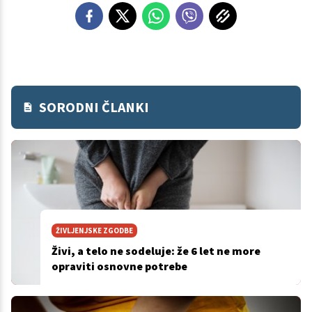
SORODNI ČLANKI
ŽIVLJENJSKE ZGODBE
Živi, a telo ne sodeluje: že 6 let ne more
opraviti osnovne potrebe