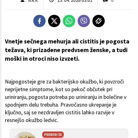
N.R.A.
Vnetje sečnega mehurja ali cistitis je pogosta
težava, ki prizadene predvsem ženske, a tudi
moški in otroci niso izvzeti.
Najpogosteje gre za bakterijsko okužbo, ki povzroči
neprijetne simptome, kot so pekoč občutek pri
uriniranju, pogosta potreba po uriniranju in bolečine v
spodnjem delu trebuha. Pravočasno ukrepanje je
ključno, saj se nezdravljen cistitis lahko razvije v
resnejšo okužbo ledvic.
PREBERI ŠE