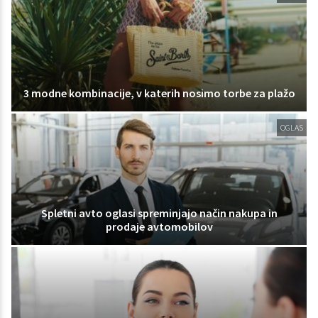
3 modne kombinacije, v katerih nosimo torbe za plažo
OGLAS
Spletni avto oglasi spreminjajo način nakupa in
prodaje avtomobilov