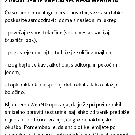
ZDRAVLJENJE VNETJA SEČNEGA MEHURJA
Če so simptomi blagi in prvič prisotni, se včasih lahko
poskusite samozdraviti doma z naslednjimi ukrepi:
- povečajte vnos tekočine (voda, nesladkan čaj,
brusnični sok),
- pogosteje urinirajte, tudi če je količina majhna,
- izogibajte se kavi, alkoholu, sladkorju in pekočim
jedem,
- topli obkladki na spodnji del trebuha lahko blažijo
bolečino.
Kljub temu WebMD opozarja, da je že pri prvih znakih
smiselno opraviti test urina, saj lahko zdravnik predpiše
ciljno antibiotično terapijo, če gre za bakterijsko
okužbo. Pomembno je, da antibiotike jemljete po
navodilih in jih ne prekinete predčasno. V hujših primerih