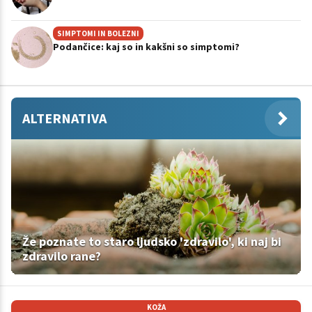
SIMPTOMI IN BOLEZNI
Podančice: kaj so in kakšni so simptomi?
ALTERNATIVA
Že poznate to staro ljudsko 'zdravilo', ki naj bi
zdravilo rane?
KOŽA