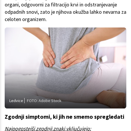
organi, odgovorni za filtracijo krvi in odstranjevanje
odpadnih snovi, zato je njihova okužba lahko nevarna za
celoten organizem.
Ledvice
FOTO: Adobe Stock
Zgodnji simptomi, ki jih ne smemo spregledati
Najpogostejši zgodnji znaki vključujejo: