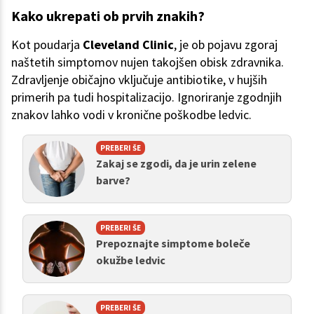
Kako ukrepati ob prvih znakih?
Kot poudarja
Cleveland Clinic
, je ob pojavu zgoraj
naštetih simptomov nujen takojšen obisk zdravnika.
Zdravljenje običajno vključuje antibiotike, v hujših
primerih pa tudi hospitalizacijo. Ignoriranje zgodnjih
znakov lahko vodi v kronične poškodbe ledvic.
PREBERI ŠE
Zakaj se zgodi, da je urin zelene
barve?
PREBERI ŠE
Prepoznajte simptome boleče
okužbe ledvic
PREBERI ŠE