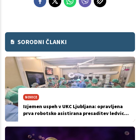
SORODNI ČLANKI
NOVICE
Izjemen uspeh v UKC Ljubljana: opravljena
prva robotsko asistirana presaditev ledvice
z živim darovalcem