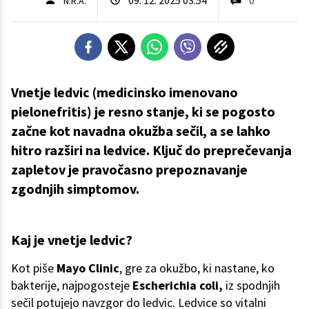
N.R.A.
Vnetje ledvic (medicinsko imenovano
pielonefritis) je resno stanje, ki se pogosto
začne kot navadna okužba sečil, a se lahko
hitro razširi na ledvice. Ključ do preprečevanja
zapletov je pravočasno prepoznavanje
zgodnjih simptomov.
Kaj je vnetje ledvic?
Kot piše
Mayo Clinic
, gre za okužbo, ki nastane, ko
bakterije, najpogosteje
Escherichia coli,
iz spodnjih
sečil potujejo navzgor do ledvic. Ledvice so vitalni