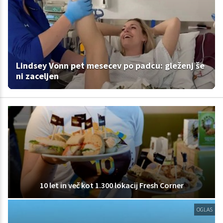
Lindsey Vonn pet mesecev po padcu: gleženj še
ni zaceljen
10 let in več kot 1.300 lokacij Fresh Corner
OGLAS