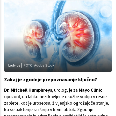
Ledvice
FOTO: Adobe Stock
Zakaj je zgodnje prepoznavanje ključno?
Dr. Mitchell Humphreys
, urolog, je za
Mayo Clinic
opozoril, da lahko nezdravljene okužbe vodijo v resne
zaplete, kot je urosepsa, življenjsko ogrožajoče stanje,
ko se bakterije razširijo v krvni obtok. Zgodnje
prepoznavanje in zdravljenje z antibiotiki je zato nujno.