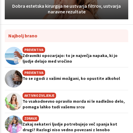
Dobra estetska kirurgija ne ustvarja filtrov, ustvarja
naravne rezultate
Najbolj brano
PREVENTIVA
Zdravniki opozarjajo: to je največja napaka, ki jo
ljudje delajo med vročino
PREVENTIVA
To se zgodi z vašimi možgani, ko opustite alkohol
AKTIVNO ŽIVLJENJE
To vsakodnevno opravilo morda ni le nadležno delo,
pomaga lahko tudi vašemu srcu
ZDRAVJE
Zakaj nekateri ljudje potrebujejo več spanja kot
drugi? Razlogi niso vedno povezani z lenobo