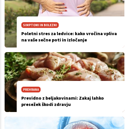
SIMPTOMI IN BOLEZNI
Poletni stres za ledvice: kako vročina vpliva
na vaše sečne poti in izločanje
PREHRANA
Previdno z beljakovinami: Zakaj lahko
presežek škodi zdravju