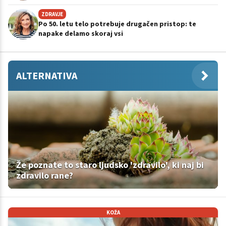
ZDRAVJE
Po 50. letu telo potrebuje drugačen pristop: te
napake delamo skoraj vsi
ALTERNATIVA
Že poznate to staro ljudsko 'zdravilo', ki naj bi
zdravilo rane?
KOŽA