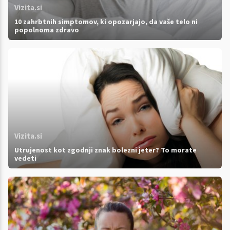
Vizita.si
10 zahrbtnih simptomov, ki opozarjajo, da vaše telo ni
popolnoma zdravo
Vizita.si
Utrujenost kot zgodnji znak bolezni jeter? To morate
vedeti