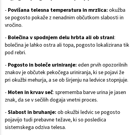
-
Povišana telesna temperatura in mrzlica:
okužba
se pogosto pokaže z nenadnim občutkom slabosti in
vročino.
-
Bolečina v spodnjem delu hrbta ali ob strani
:
bolečina je lahko ostra ali topa, pogosto lokalizirana tik
pod rebri.
-
Pogosto in boleče uriniranje:
eden prvih opozorilnih
znakov je občutek pekočega uriniranja, ki se pojavi že
pri okužbi mehurja, a se ob širjenju na ledvice stopnjuje.
-
Moten in krvav seč
: sprememba barve urina je jasen
znak, da se v sečilih dogaja vnetni proces.
-
Slabost in bruhanje:
ob okužbi ledvic se pogosto
pojavijo tudi prebavne težave, ki so posledica
sistemskega odziva telesa.