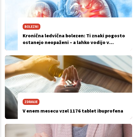
BOLEZNI
Kronična ledvična bolezen: Ti znaki pogosto
ostanejo neopaženi – a lahko vodijo v
odpoved ledvic
ZDRAVJE
V enem mesecu vzel 1176 tablet ibuprofena