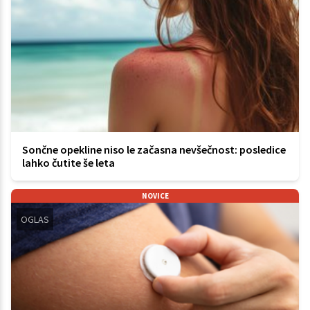
Sončne opekline niso le začasna nevšečnost: posledice
lahko čutite še leta
NOVICE
OGLAS