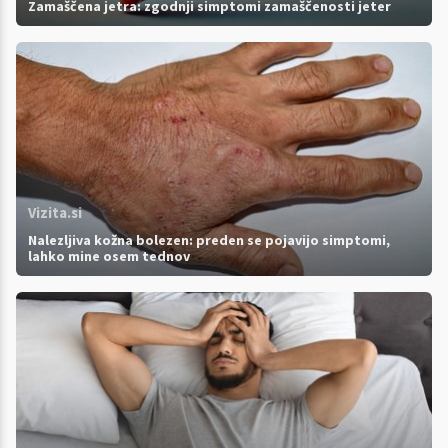
Zamaščena jetra: zgodnji simptomi zamaščenosti jeter
Vizita.si
Nalezljiva kožna bolezen: preden se pojavijo simptomi,
lahko mine osem tednov