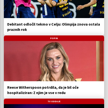
Debitant odločil tekmo v Celju: Olimpija znova ostala
praznih rok
POPIN
Reese Witherspoon potrdila, da je bil oče
hospitaliziran: Z njim je vse v redu
TV ODDAJE