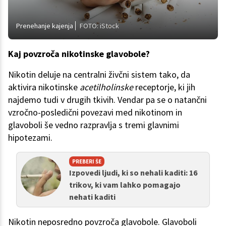
Prenehanje kajenja
FOTO: iStock
Kaj povzroča nikotinske glavobole?
Nikotin deluje na centralni živčni sistem tako, da
aktivira nikotinske
acetilholinske
receptorje, ki jih
najdemo tudi v drugih tkivih. Vendar pa se o natančni
vzročno-posledični povezavi med nikotinom in
glavoboli še vedno razpravlja s tremi glavnimi
hipotezami.
PREBERI ŠE
Izpovedi ljudi, ki so nehali kaditi: 16
trikov, ki vam lahko pomagajo
nehati kaditi
Nikotin neposredno povzroča glavobole. Glavoboli