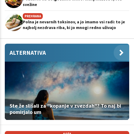
svežine
PREHRANA
Polna je nevarnih toksinov, a jo imamo vsi radi: to je
najbolj nezdrava riba, ki jo mnogi redno uživajo
ALTERNATIVA
Ste že slišali za "kopanje v zvezdah"? To naj bi
pomirjalo um
KOŽA