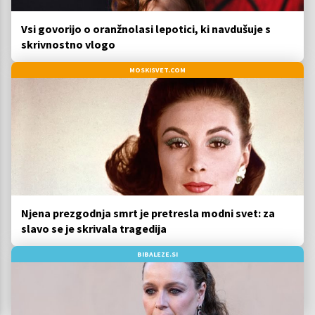
Vsi govorijo o oranžnolasi lepotici, ki navdušuje s
skrivnostno vlogo
MOSKISVET.COM
Njena prezgodnja smrt je pretresla modni svet: za
slavo se je skrivala tragedija
BIBALEZE.SI