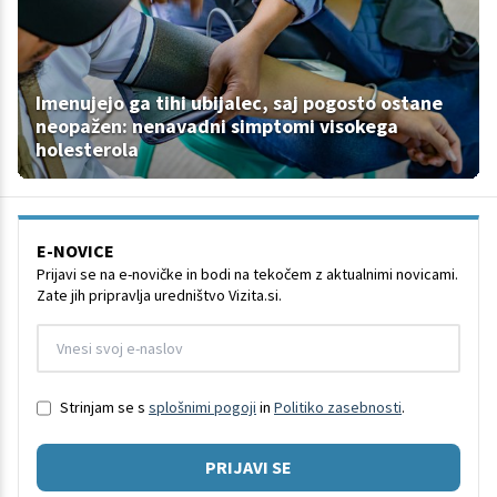
Imenujejo ga tihi ubijalec, saj pogosto ostane
neopažen: nenavadni simptomi visokega
holesterola
E-NOVICE
Prijavi se na e-novičke in bodi na tekočem z aktualnimi novicami.
Zate jih pripravlja uredništvo Vizita.si.
Strinjam se s
splošnimi pogoji
in
Politiko zasebnosti
.
PRIJAVI SE