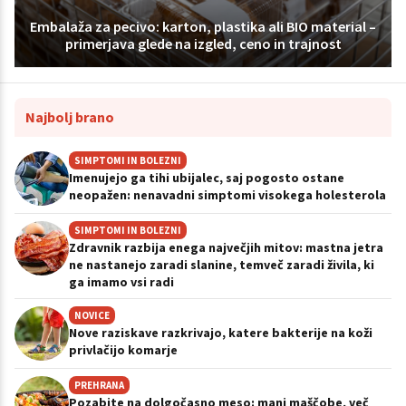
Embalaža za pecivo: karton, plastika ali BIO material –
primerjava glede na izgled, ceno in trajnost
Najbolj brano
SIMPTOMI IN BOLEZNI
Imenujejo ga tihi ubijalec, saj pogosto ostane
neopažen: nenavadni simptomi visokega holesterola
SIMPTOMI IN BOLEZNI
Zdravnik razbija enega največjih mitov: mastna jetra
ne nastanejo zaradi slanine, temveč zaradi živila, ki
ga imamo vsi radi
NOVICE
Nove raziskave razkrivajo, katere bakterije na koži
privlačijo komarje
PREHRANA
Pozabite na dolgočasno meso: manj maščobe, več