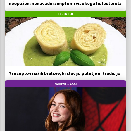
neopažen: nenavadni simptomi visokega holesterola
OKUSNO.JE
7 receptov naših bralcev, ki slavijo poletje in tradicijo
ZADOVOLJNA.SI