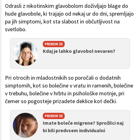
Odrasli z nikotinskim glavobolom doživljajo blage do
hude glavobole, ki trajajo od nekaj ur do dni, spremljajo
pa jih simptomi, kot sta slabost in občutljivost na
svetlobo.
PREBERI ŠE
Kdaj je lahko glavobol nevaren?
Pri otrocih in mladostnikih so poročali o dodatnih
simptomih, kot so bolečine v vratu in ramenih, bolečine
v trebuhu, bolečine v hrbtu in psihološke motnje, pri
čemer so pogosteje prizadete deklice kot dečki.
PREBERI ŠE
Imate boleče migrene? Sprožilci naj
bi bili predvsem individualni