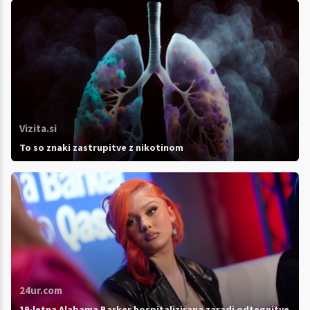
Vizita.si
To so znaki zastrupitve z nikotinom
24ur.com
19-letna Alabama Barker hospitalizirana zaradi odtegnitve