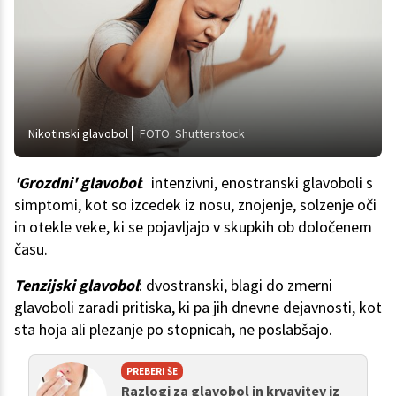
Nikotinski glavobol
FOTO: Shutterstock
'Grozdni' glavobol
: intenzivni, enostranski glavoboli s
simptomi, kot so izcedek iz nosu, znojenje, solzenje oči
in otekle veke, ki se pojavljajo v skupkih ob določenem
času.
Tenzijski glavobol
: dvostranski, blagi do zmerni
glavoboli zaradi pritiska, ki pa jih dnevne dejavnosti, kot
sta hoja ali plezanje po stopnicah, ne poslabšajo.
PREBERI ŠE
Razlogi za glavobol in krvavitev iz