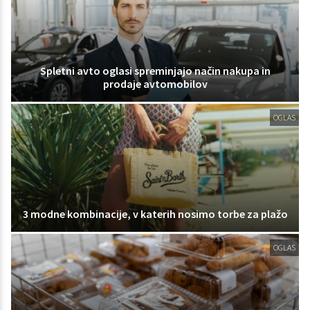
Spletni avto oglasi spreminjajo način nakupa in
prodaje avtomobilov
OGLAS
3 modne kombinacije, v katerih nosimo torbe za plažo
OGLAS