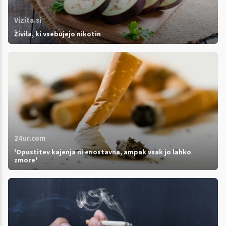
Vizita.si
Živila, ki vsebujejo nikotin
24ur.com
'Opustitev kajenja ni enostavna, ampak vsak jo lahko
zmore'