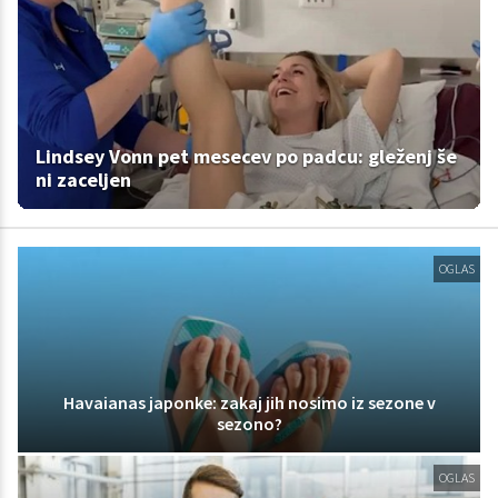
Lindsey Vonn pet mesecev po padcu: gleženj še
ni zaceljen
OGLAS
Havaianas japonke: zakaj jih nosimo iz sezone v
sezono?
OGLAS