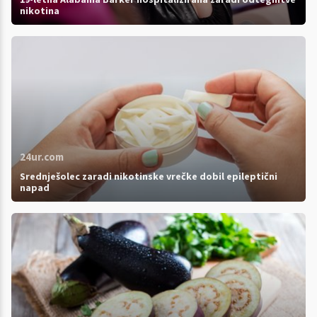
nikotina
24ur.com
Srednješolec zaradi nikotinske vrečke dobil epileptični
napad