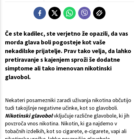
Če ste kadilec, ste verjetno že opazili, da vas
morda glava boli pogosteje kot vaše
nekadilske prijatelje. Prav tako velja, da lahko
pretiravanje s kajenjem sproži še dodatne
simptome ali tako imenovan nikotinski
glavobol.
Nekateri posamezniki zaradi uživanja nikotina občutijo
tudi takojšnje negativne učinke, kot so glavoboli.
Nikotinski glavobol
vključuje različne glavobole, ki jih
povzroča vnos nikotina. Nikotin, ki ga najdemo v
tobačnih izdelkih, kot so cigarete, e-cigarete, vapi ali
nikotinske vrečke, lahko povzročijo glavobole.