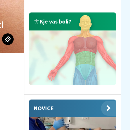
Kje vas boli?
i
NOVICE