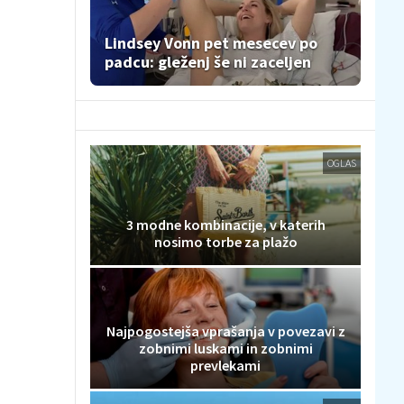
Lindsey Vonn pet mesecev po
padcu: gleženj še ni zaceljen
OGLAS
3 modne kombinacije, v katerih
nosimo torbe za plažo
Najpogostejša vprašanja v povezavi z
zobnimi luskami in zobnimi
prevlekami