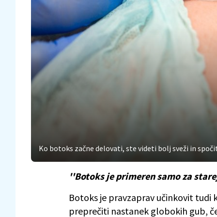
Ko botoks začne delovati, ste videti bolj sveži in spočit
''Botoks je primeren samo za starej
Botoks je pravzaprav učinkovit tudi
preprečiti nastanek globokih gub, če 