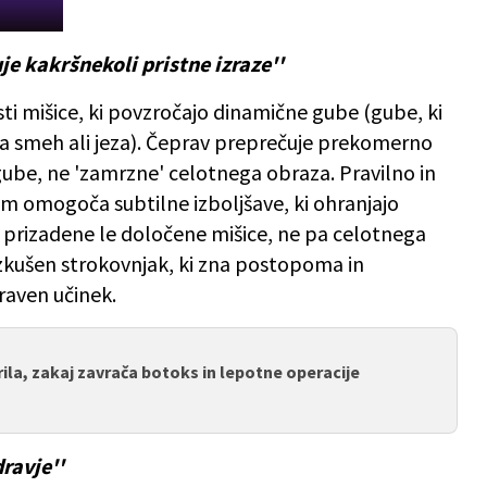
e kakršnekoli pristne izraze''
ti mišice, ki povzročajo dinamične gube (gube, ki
sta smeh ali jeza). Čeprav preprečuje prekomerno
 gube, ne 'zamrzne' celotnega obraza. Pravilno in
 omogoča subtilne izboljšave, ki ohranjajo
s prizadene le določene mišice, ne pa celotnega
 izkušen strokovnjak, ki zna postopoma in
raven učinek.
rila, zakaj zavrača botoks in lepotne operacije
ravje''