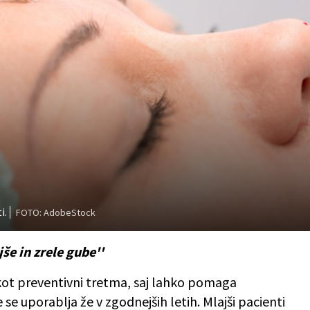
i.
FOTO: AdobeStock
še in zrele gube''
 kot preventivni tretma, saj lahko pomaga
se uporablja že v zgodnejših letih. Mlajši pacienti