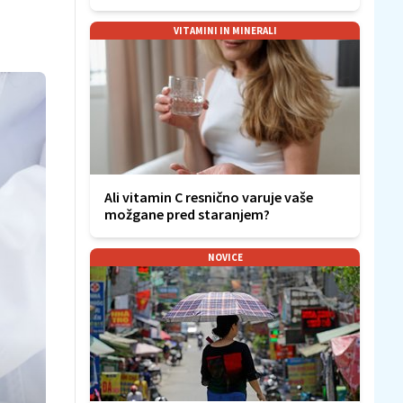
VITAMINI IN MINERALI
Ali vitamin C resnično varuje vaše
možgane pred staranjem?
NOVICE