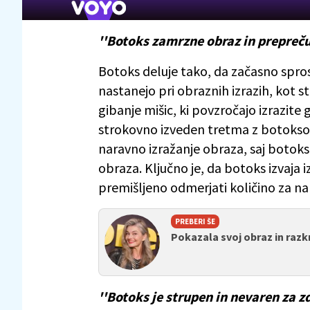
''Botoks zamrzne obraz in preprečuj
Botoks deluje tako, da začasno spros
nastanejo pri obraznih izrazih, kot 
gibanje mišic, ki povzročajo izrazite
strokovno izveden tretma z botoksom
naravno izražanje obraza, saj botok
obraza. Ključno je, da botoks izvaja
premišljeno odmerjati količino za na
PREBERI ŠE
Pokazala svoj obraz in razk
''Botoks je strupen in nevaren za zd