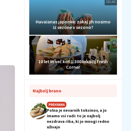
OGLAS
Havaianas japonke: zakaj jih nosimo
iz sezone v sezono?
10 let in več kot 1.300 lokacij Fresh
Corner
Najbolj brano
PREHRANA
Polna je nevarnih toksinov, a jo
imamo vsi radi: to je najbolj
nezdrava riba, ki jo mnogi redno
uživajo