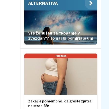
ALTERNATIVA
Ste že slišali za "kopanje v
zvezdah"? To naj bi pomirjalo um
PREBAVA
Zakaj je pomembno, da greste zjutraj
na stranišče