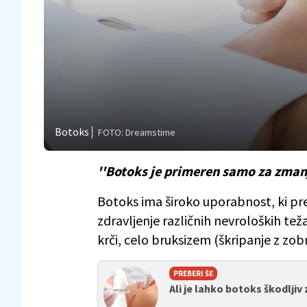
Botoks
FOTO: Dreamstime
''Botoks je primeren samo za zman
Botoks ima široko uporabnost, ki pr
zdravljenje različnih nevroloških te
krči, celo bruksizem (škripanje z zobm
PREBERI ŠE
Ali je lahko botoks škodljiv