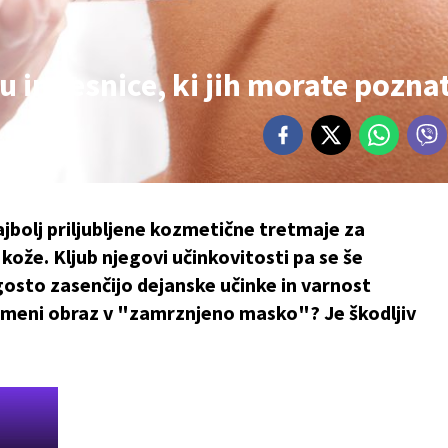
 in resnice, ki jih morate poznat
jbolj priljubljene kozmetične tretmaje za
ože. Kljub njegovi učinkovitosti pa se še
gosto zasenčijo dejanske učinke in varnost
emeni obraz v "zamrznjeno masko"? Je škodljiv