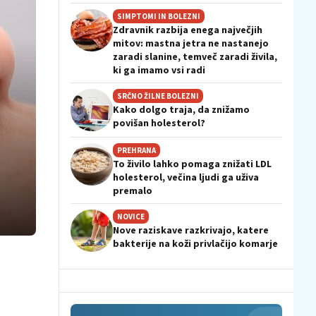
SIMPTOMI IN BOLEZNI
Zdravnik razbija enega največjih
mitov: mastna jetra ne nastanejo
zaradi slanine, temveč zaradi živila,
ki ga imamo vsi radi
SRČNO ŽILNE BOLEZNI
Kako dolgo traja, da znižamo
povišan holesterol?
PREHRANA
To živilo lahko pomaga znižati LDL
holesterol, večina ljudi ga uživa
premalo
NOVICE
Nove raziskave razkrivajo, katere
bakterije na koži privlačijo komarje