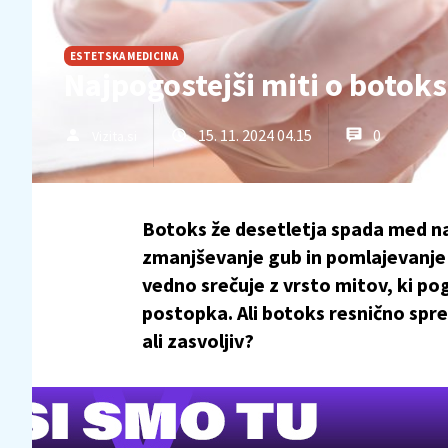
ESTETSKA MEDICINA
Najpogostejši miti o botoksu
15. 11. 2024 04.15
0
Vizita.si
Botoks že desetletja spada med na
zmanjševanje gub in pomlajevanje k
vedno srečuje z vrsto mitov, ki po
postopka. Ali botoks resnično spr
ali zasvoljiv?