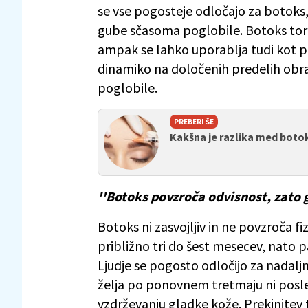
se vse pogosteje odločajo za botoks, d
gube sčasoma poglobile. Botoks torej
ampak se lahko uporablja tudi kot pr
dinamiko na določenih predelih obraz
poglobile.
PREBERI ŠE
Kakšna je razlika med boto
''Botoks povzroča odvisnost, zato 
Botoks ni zasvojljiv in ne povzroča fiz
približno tri do šest mesecev, nato p
Ljudje se pogosto odločijo za nadaljnj
želja po ponovnem tretmaju ni posle
vzdrževanju gladke kože. Prekinitev