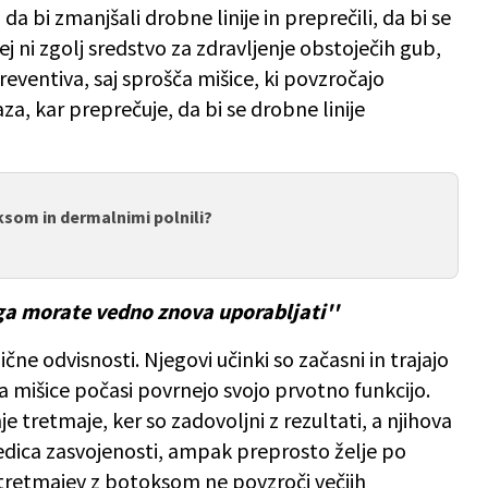
a bi zmanjšali drobne linije in preprečili, da bi se
 ni zgolj sredstvo za zdravljenje obstoječih gub,
eventiva, saj sprošča mišice, ki povzročajo
a, kar preprečuje, da bi se drobne linije
ksom in dermalnimi polnili?
ga morate vedno znova uporabljati''
ične odvisnosti. Njegovi učinki so začasni in trajajo
a mišice počasi povrnejo svojo prvotno funkcijo.
e tretmaje, ker so zadovoljni z rezultati, a njihova
dica zasvojenosti, ampak preprosto želje po
 tretmajev z botoksom ne povzroči večjih