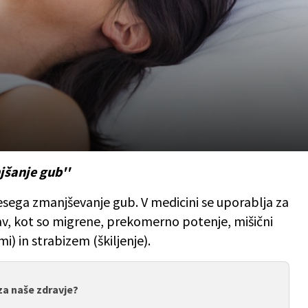
jšanje gub''
esega zmanjševanje gub. V medicini se uporablja za
žav, kot so migrene, prekomerno potenje, mišični
i) in strabizem (škiljenje).
 za naše zdravje?