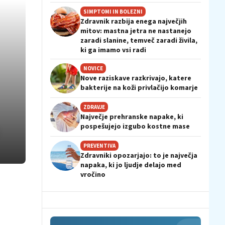
SIMPTOMI IN BOLEZNI
Zdravnik razbija enega največjih
mitov: mastna jetra ne nastanejo
zaradi slanine, temveč zaradi živila,
ki ga imamo vsi radi
NOVICE
Nove raziskave razkrivajo, katere
bakterije na koži privlačijo komarje
ZDRAVJE
Največje prehranske napake, ki
pospešujejo izgubo kostne mase
PREVENTIVA
Zdravniki opozarjajo: to je največja
napaka, ki jo ljudje delajo med
vročino