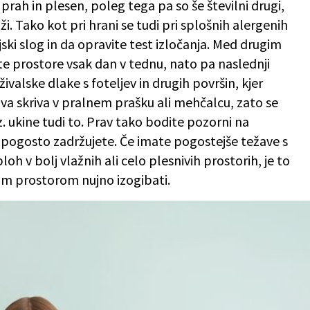
 prah in plesen, poleg tega pa so še številni drugi,
i. Tako kot pri hrani se tudi pri splošnih alergenih
jski slog in da opravite test izločanja. Med drugim
te prostore vsak dan v tednu, nato pa naslednji
ivalske dlake s foteljev in drugih površin, kjer
ava skriva v pralnem prašku ali mehčalcu, zato se
 ukine tudi to. Prav tako bodite pozorni na
 pogosto zadržujete. Če imate pogostejše težave s
oh v bolj vlažnih ali celo plesnivih prostorih, je to
nim prostorom nujno izogibati.