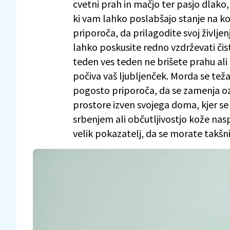
cvetni prah in mačjo ter pasjo dlako,
ki vam lahko poslabšajo stanje na kož
priporoča, da prilagodite svoj življen
lahko poskusite redno vzdrževati čis
teden ves teden ne brišete prahu ali ž
počiva vaš ljubljenček. Morda se tež
pogosto priporoča, da se zamenja oz.
prostore izven svojega doma, kjer se
srbenjem ali občutljivostjo kože naspl
velik pokazatelj, da se morate takš