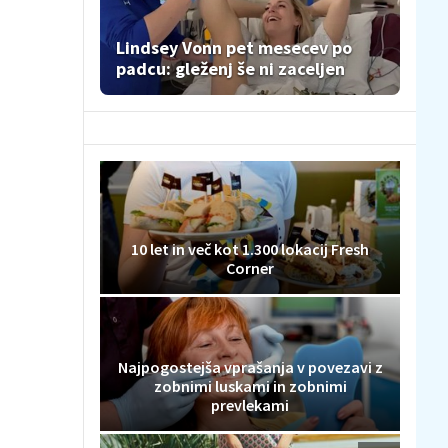
Lindsey Vonn pet mesecev po
padcu: gleženj še ni zaceljen
10 let in več kot 1.300 lokacij Fresh
Corner
Najpogostejša vprašanja v povezavi z
zobnimi luskami in zobnimi
prevlekami