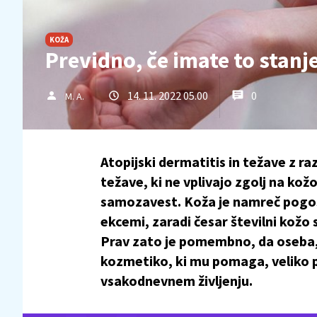
KOŽA
Previdno, če imate to stanj
14. 11. 2022 05.00
0
M. A.
Atopijski dermatitis in težave z ra
težave, ki ne vplivajo zgolj na k
samozavest. Koža je namreč pogost
ekcemi, zaradi česar številni kožo
Prav zato je pomembno, da oseba, 
kozmetiko, ki mu pomaga, veliko pa
vsakodnevnem življenju.