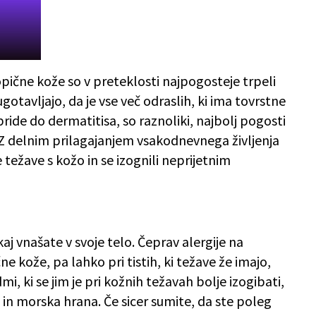
opične kože so v preteklosti najpogosteje trpeli
ugotavljajo, da je vse več odraslih, ki ima tovrstne
pride do dermatitisa, so raznoliki, najbolj pogosti
. Z delnim prilagajanjem vsakodnevnega življenja
 težave s kožo in se izognili neprijetnim
aj vnašate v svoje telo. Čeprav alergije na
e kože, pa lahko pri tistih, ki težave že imajo,
i, ki se jim je pri kožnih težavah bolje izogibati,
a in morska hrana. Če sicer sumite, da ste poleg