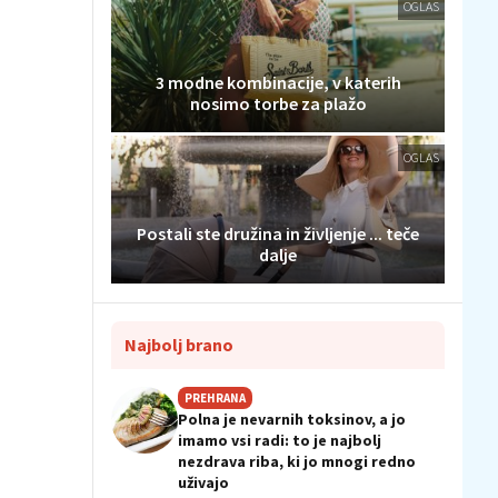
OGLAS
3 modne kombinacije, v katerih
nosimo torbe za plažo
OGLAS
Postali ste družina in življenje ... teče
dalje
Najbolj brano
PREHRANA
Polna je nevarnih toksinov, a jo
imamo vsi radi: to je najbolj
nezdrava riba, ki jo mnogi redno
uživajo