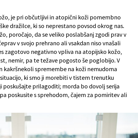
žo, je pri občutljivi in atopični koži pomembno
ške dražilce, ki so neprestano povsod okrog nas.
ožo, poročajo, da se veliko poslabšanj zgodi prav v
čeprav v svojo prehrano ali vsakdan niso vnašali
es zagotovo negativno vpliva na atopijsko kožo,
ost, nemir, pa te težave pogosto še poglobijo. V
en in kakršnekoli spremembe na koži nemudoma
 situacijo, ki smo ji morebiti v tistem trenutku
ji poskušajte prilagoditi; morda bo dovolj serija
o pa poskusite s sprehodom, čajem za pomiritev ali