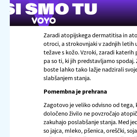
Zaradi atopijskega dermatitisa in at
otroci, a strokovnjaki v zadnjih letih 
težave s kožo. Vzroki, zaradi katerih 
pa so ti, ki jih predstavljamo spodaj
boste lahko tako lažje nadzirali svoje
slabšanjem stanja.
Pomembna je prehrana
Zagotovo je veliko odvisno od tega, k
določeno živilo ne povzročajo atopičn
zakuhajo poslabšanje stanja. Med jedm
so jajca, mleko, pšenica, oreščki, soj