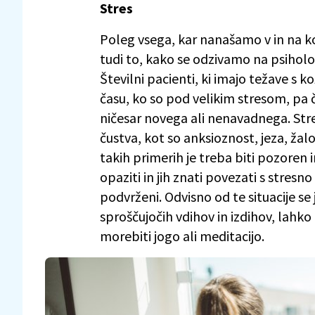
Stres
Poleg vsega, kar nanašamo v in na ko
tudi to, kako se odzivamo na psiholo
Številni pacienti, ki imajo težave s k
času, ko so pod velikim stresom, pa 
ničesar novega ali nenavadnega. Str
čustva, kot so anksioznost, jeza, žal
takih primerih je treba biti pozor
opaziti in jih znati povezati s stresno
podvrženi. Odvisno od te situacije se 
sproščujočih vdihov in izdihov, lahk
morebiti jogo ali meditacijo.