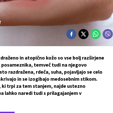
e
zdraženo in atopično kožo so vse bolj razširjene
ožo posameznika, temveč tudi na njegovo
o razdražena, rdeča, suha, pojavljajo se celo
 skrivajo in se izogibajo medosebnim stikom.
ki trpi za tem stanjem, najde ustezno
 lahko naredi tudi s prilagajanjem v