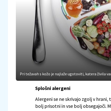
Pri težavah s kožo je najlaže ugotoviti, katera živila 
Splošni alergeni
Alergeni se ne skrivajo zgolj v hrani,
bolj prisotni in vse bolj obsegajoči.