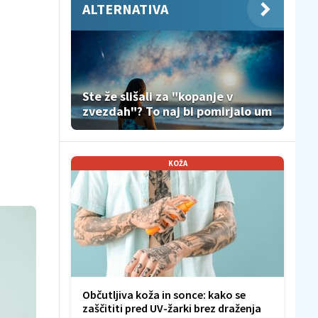
ALTERNATIVA
Ste že slišali za "kopanje v
zvezdah"? To naj bi pomirjalo um
KOŽA
Občutljiva koža in sonce: kako se
zaščititi pred UV-žarki brez draženja