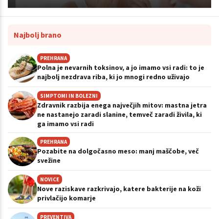
Najbolj brano
PREHRANA
Polna je nevarnih toksinov, a jo imamo vsi radi: to je
najbolj nezdrava riba, ki jo mnogi redno uživajo
SIMPTOMI IN BOLEZNI
Zdravnik razbija enega največjih mitov: mastna jetra
ne nastanejo zaradi slanine, temveč zaradi živila, ki
ga imamo vsi radi
PREHRANA
Pozabite na dolgočasno meso: manj maščobe, več
svežine
NOVICE
Nove raziskave razkrivajo, katere bakterije na koži
privlačijo komarje
PREVENTIVA