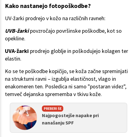
Kako nastanejo fotopoškodbe?
UV-žarki prodrejo v kožo na različnih ravneh:
UVB-žarki
povzročajo površinske poškodbe, kot so
opekline.
UVA-žarki
prodrejo globlje in poškodujejo kolagen ter
elastin.
Ko se te poškodbe kopičijo, se koža začne spreminjati
na strukturni ravni – izgublja elastičnost, vlago in
enakomeren ten. Posledica ni samo "postaran videz",
temveč dejanska sprememba v tkivu kože.
PREBERI ŠE
Najpogostejše napake pri
nanašanju SPF