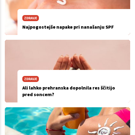
ZDRAVJE
Najpogostejše napake pri nanašanju SPF
ZDRAVJE
Ali lahko prehranska dopolnila res ščitijo
pred soncem?