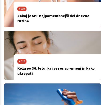
KOŽA
Zakaj je SPF najpomembnejši del dnevne
rutine
KOŽA
Koža po 30. letu: kaj se res spremeni in kako
ukrepati