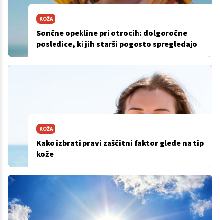
KOŽA
Sončne opekline pri otrocih: dolgoročne
posledice, ki jih starši pogosto spregledajo
KOŽA
Kako izbrati pravi zaščitni faktor glede na tip
kože