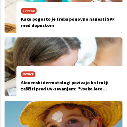
ZDRAVJE
Kako pogosto je treba ponovno nanesti SPF
med dopustom
NOVICE
Slovenski dermatologi pozivajo k strožji
zaščiti pred UV-sevanjem: ''Vsako leto
odlašanja pomeni nove bolnike''