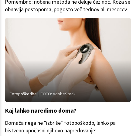
Pomembno: nobena metoda ne deluje čez noč. Koža se
obnavlja postopoma, pogosto več tednov ali mesecev.
Fotopoškodbe
FOTO: AdobeStock
Kaj lahko naredimo doma?
Domača nega ne "izbriše" fotopoškodb, lahko pa
bistveno upočasni njihovo napredovanje: