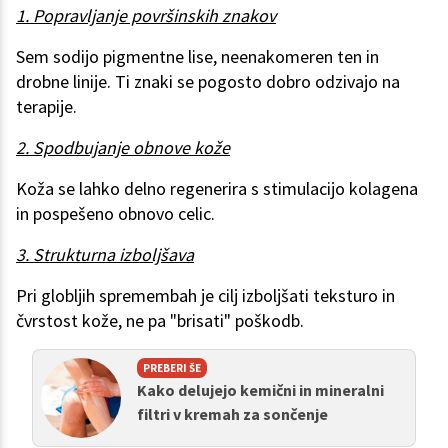
1. Popravljanje površinskih znakov
Sem sodijo pigmentne lise, neenakomeren ten in
drobne linije. Ti znaki se pogosto dobro odzivajo na
terapije.
2. Spodbujanje obnove kože
Koža se lahko delno regenerira s stimulacijo kolagena
in pospešeno obnovo celic.
3. Strukturna izboljšava
Pri globljih spremembah je cilj izboljšati teksturo in
čvrstost kože, ne pa "brisati" poškodb.
PREBERI ŠE
Kako delujejo kemični in mineralni
filtri v kremah za sončenje