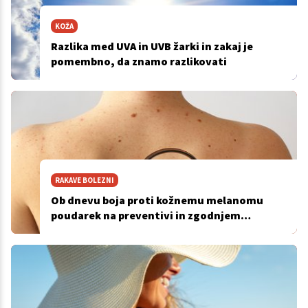
KOŽA
Razlika med UVA in UVB žarki in zakaj je
pomembno, da znamo razlikovati
RAKAVE BOLEZNI
Ob dnevu boja proti kožnemu melanomu
poudarek na preventivi in zgodnjem
odkrivanju