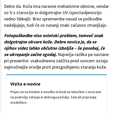
Delno da. Koža ima naravne mehanizme obnove, vendar
so ti s starostjo in dolgotrajno UV-izpostavljenostjo
vedno šibkejši. Brez spremembe navad se poškodbe
nadaljujejo, tudi če se zunanji znaki začasno zmanjšajo.
Fotopoškodbe niso estetski problem, temveč znak
dolgotrajne okvare kože. Dobra novica je, da se
njihov videz lahko občutno izboljša – še posebej, če
se ukrepanje začne zgodaj.
Največja razlika pa nastane
pri preventivi: vsakodnevna zaščita pred soncem ostaja
najmočnejše orodje proti prezgodnjemu staranju kože.
Vizita e-novice
Prijavi se na Vizitine e-novičke in bodi na tekočem z novicami
na področju zdravja in dobrega počutja. Zate jih pripravlja
uredništvo.