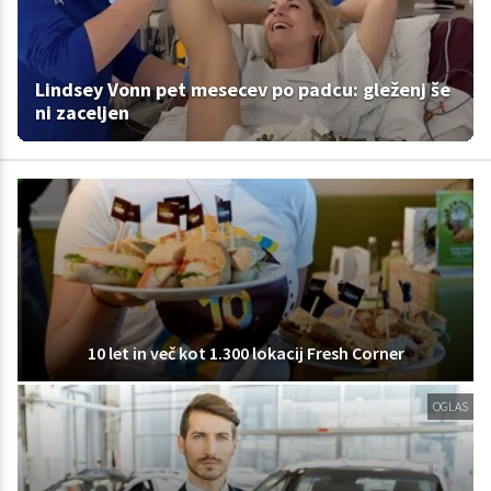
Lindsey Vonn pet mesecev po padcu: gleženj še
ni zaceljen
10 let in več kot 1.300 lokacij Fresh Corner
OGLAS