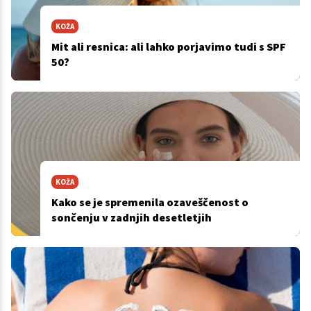
KOŽA
Mit ali resnica: ali lahko porjavimo tudi s SPF
50?
KOŽA
Kako se je spremenila ozaveščenost o
sončenju v zadnjih desetletjih