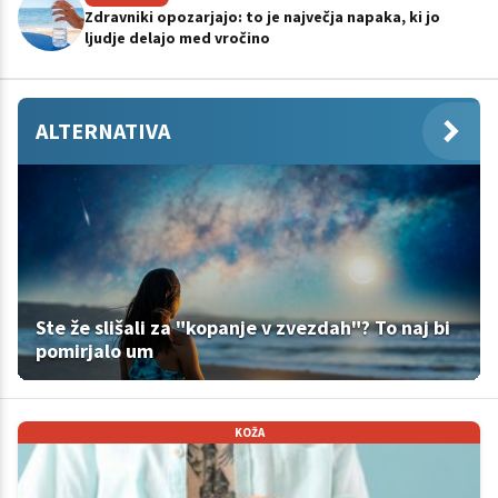
Zdravniki opozarjajo: to je največja napaka, ki jo
ljudje delajo med vročino
ALTERNATIVA
Ste že slišali za "kopanje v zvezdah"? To naj bi
pomirjalo um
KOŽA