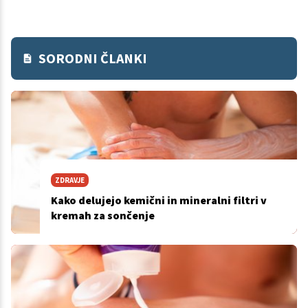
SORODNI ČLANKI
ZDRAVJE
Kako delujejo kemični in mineralni filtri v
kremah za sončenje