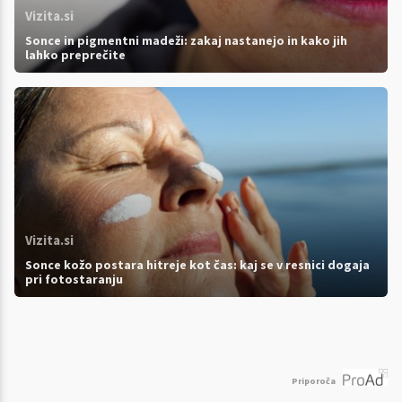
Vizita.si
Sonce in pigmentni madeži: zakaj nastanejo in kako jih
lahko preprečite
Vizita.si
Sonce kožo postara hitreje kot čas: kaj se v resnici dogaja
pri fotostaranju
Priporoča