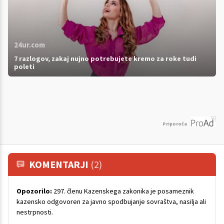
24ur.com
7 razlogov, zakaj nujno potrebujete kremo za roke tudi
poleti
Priporoča
KOMENTARJI
(2)
Opozorilo:
297. členu Kazenskega zakonika je posameznik
kazensko odgovoren za javno spodbujanje sovraštva, nasilja ali
nestrpnosti.