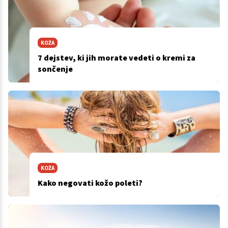
KOŽA
7 dejstev, ki jih morate vedeti o kremi za
sončenje
KOŽA
Kako negovati kožo poleti?