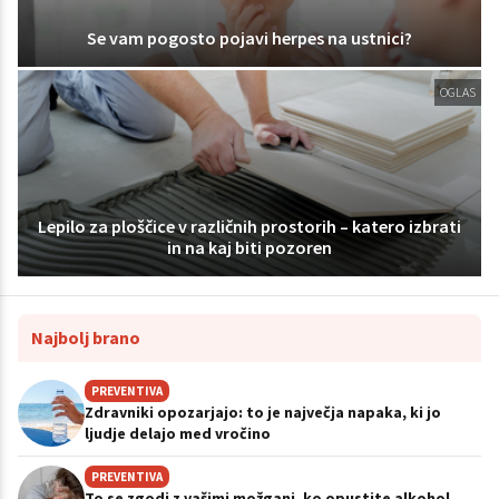
Se vam pogosto pojavi herpes na ustnici?
OGLAS
Lepilo za ploščice v različnih prostorih – katero izbrati
in na kaj biti pozoren
Najbolj brano
PREVENTIVA
Zdravniki opozarjajo: to je največja napaka, ki jo
ljudje delajo med vročino
PREVENTIVA
To se zgodi z vašimi možgani, ko opustite alkohol