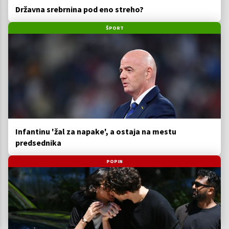
Državna srebrnina pod eno streho?
ŠPORT
Infantinu 'žal za napake', a ostaja na mestu
predsednika
POPIN