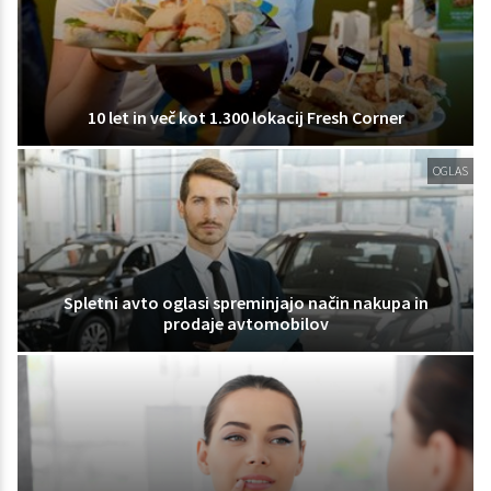
10 let in več kot 1.300 lokacij Fresh Corner
OGLAS
Spletni avto oglasi spreminjajo način nakupa in
prodaje avtomobilov