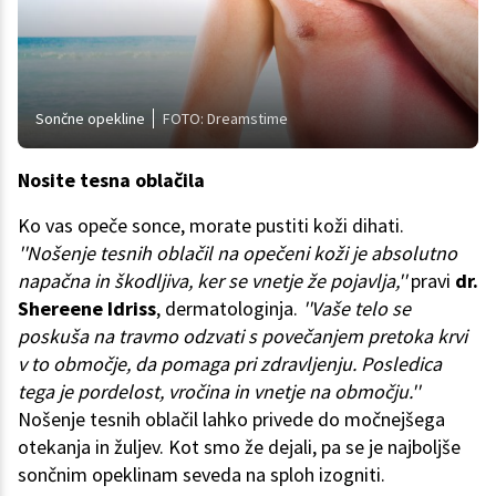
Sončne opekline
FOTO: Dreamstime
Nosite tesna oblačila
Ko vas opeče sonce, morate pustiti koži dihati.
''Nošenje tesnih oblačil na opečeni koži je absolutno
napačna in škodljiva, ker se vnetje že pojavlja,''
pravi
dr.
Shereene Idriss
, dermatologinja.
''Vaše telo se
poskuša na travmo odzvati s povečanjem pretoka krvi
v to območje, da pomaga pri zdravljenju. Posledica
tega je pordelost, vročina in vnetje na območju.''
Nošenje tesnih oblačil lahko privede do močnejšega
otekanja in žuljev. Kot smo že dejali, pa se je najboljše
sončnim opeklinam seveda na sploh izogniti.