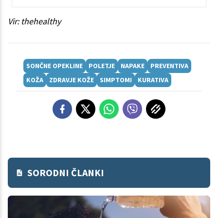
Vir: thehealthy
SONČNE OPEKLINE
POLETJE
NAPAKE
PREVENTIVA
KOŽA
ZDRAVJE KOŽE
SIMPTOMI
KURATIVA
SORODNI ČLANKI