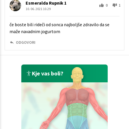
Esmeralda Rupnik 1
0
1
10. 06. 2021 10.29
če boste bili rideči od sonca najboljše zdravilo da se
maže navadnim jogurtom
ODGOVORI
Kje vas boli?