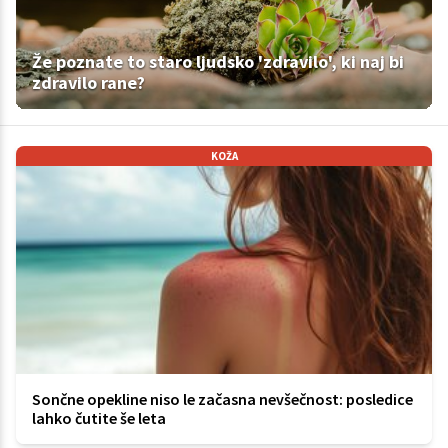
Že poznate to staro ljudsko 'zdravilo', ki naj bi
zdravilo rane?
KOŽA
Sončne opekline niso le začasna nevšečnost: posledice
lahko čutite še leta