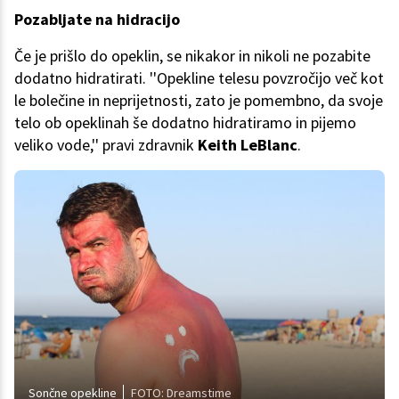
Pozabljate na hidracijo
Če je prišlo do opeklin, se nikakor in nikoli ne pozabite
dodatno hidratirati. ''Opekline telesu povzročijo več kot
le bolečine in neprijetnosti, zato je pomembno, da svoje
telo ob opeklinah še dodatno hidratiramo in pijemo
veliko vode,'' pravi zdravnik
Keith LeBlanc
.
Sončne opekline
FOTO: Dreamstime