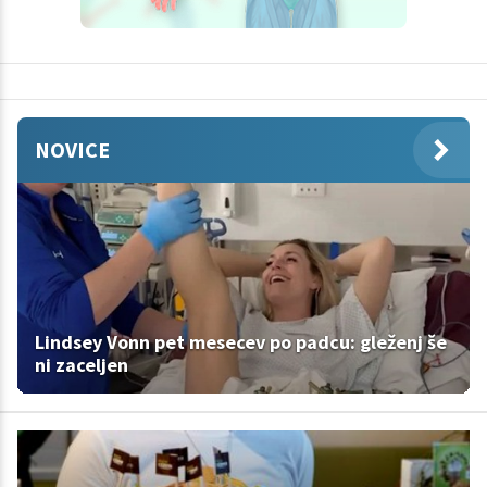
NOVICE
Lindsey Vonn pet mesecev po padcu: gleženj še
ni zaceljen