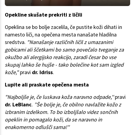
Opekline skušate prekriti z ličili
Opeklina se bo bolje zacelila, če pustite koži dihati in
namesto liči, na opečena mesta nanašate hladilna
sredstva.
"Nanašanje različnih ličil z umazanimi
gobicami ali ščetkami bo samo povečalo tveganje za
okužbo ali alergijsko reakcijo, zaradi česar bo vse
skupaj lahko še hujše - tako bolečine kot sam izgled
kože,"
pravi
dr. Idriss
.
Lupite ali praskate opečena mesta
"Najboljše je, če luskava koža naravno odpade,''
pravi
dr. LeBlanc
.
''Še bolje je, če obilno navlažite kožo z
izbranim izdelkom. To bo izboljšalo videz sončnih
opeklin in pomagalo koži, da se naravno in
enakomerno odlušči sama!''