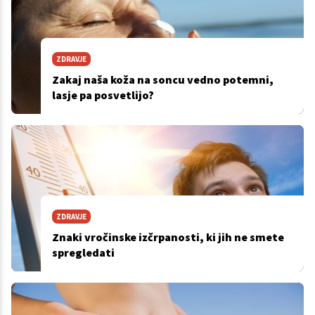
ZDRAVJE
Zakaj naša koža na soncu vedno potemni,
lasje pa posvetlijo?
ZDRAVJE
Znaki vročinske izčrpanosti, ki jih ne smete
spregledati