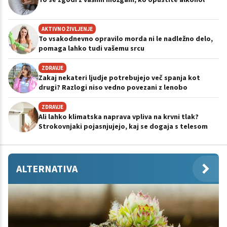
AKTIVNO ŽIVLJENJE
To vsakodnevno opravilo morda ni le nadležno delo,
pomaga lahko tudi vašemu srcu
ZDRAVJE
Zakaj nekateri ljudje potrebujejo več spanja kot
drugi? Razlogi niso vedno povezani z lenobo
ZDRAVJE
Ali lahko klimatska naprava vpliva na krvni tlak?
Strokovnjaki pojasnjujejo, kaj se dogaja s telesom
ALTERNATIVA