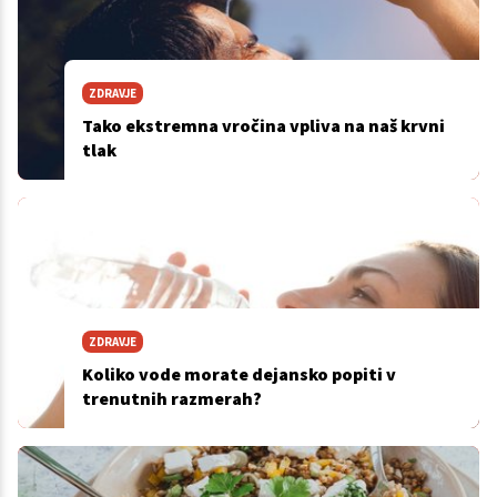
ZDRAVJE
Tako ekstremna vročina vpliva na naš krvni
tlak
ZDRAVJE
Koliko vode morate dejansko popiti v
trenutnih razmerah?