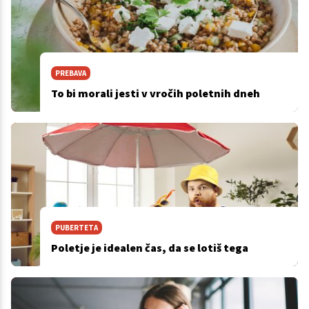
PREBAVA
To bi morali jesti v vročih poletnih dneh
PUBERTETA
Poletje je idealen čas, da se lotiš tega