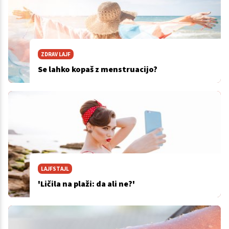
ZDRAV LAJF
Se lahko kopaš z menstruacijo?
LAJFSTAJL
'Ličila na plaži: da ali ne?'