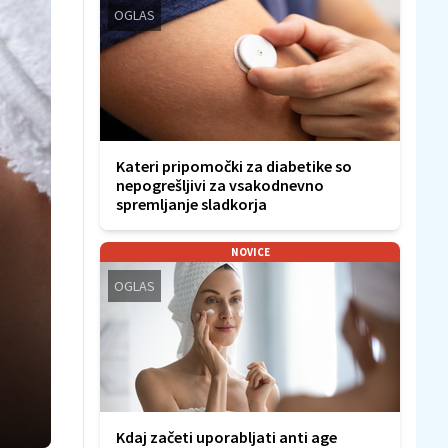
OGLAS
Kateri pripomočki za diabetike so
nepogrešljivi za vsakodnevno
spremljanje sladkorja
NOVICE
OGLAS
Kdaj začeti uporabljati anti age