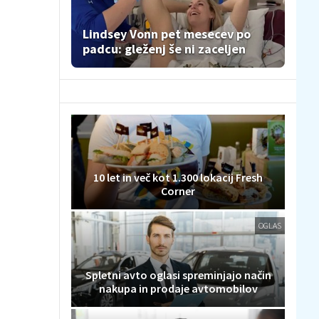
Lindsey Vonn pet mesecev po
padcu: gleženj še ni zaceljen
10 let in več kot 1.300 lokacij Fresh
Corner
OGLAS
Spletni avto oglasi spreminjajo način
nakupa in prodaje avtomobilov