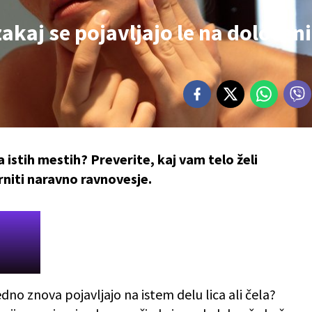
akaj se pojavljajo le na določen
 istih mestih? Preverite, kaj vam telo želi
rniti naravno ravnovesje.
edno znova pojavljajo na istem delu lica ali čela?