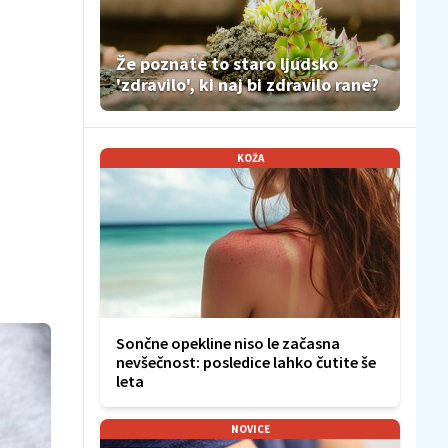
Že poznate to staro ljudsko
'zdravilo', ki naj bi zdravilo rane?
KOŽA
Sončne opekline niso le začasna
nevšečnost: posledice lahko čutite še
leta
NOVICE