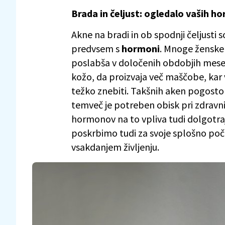
Brada in čeljust: ogledalo vaših 
Akne na bradi in ob spodnji čeljusti
predvsem s
hormoni
. Mnoge ženske 
poslabša v določenih obdobjih mesec
kožo, da proizvaja več maščobe, kar v
težko znebiti. Takšnih aken pogosto
temveč je potreben obisk pri zdravni
hormonov na to vpliva tudi dolgotr
poskrbimo tudi za svoje splošno poč
vsakdanjem življenju.