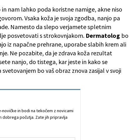
 in nam lahko poda koristne namige, akne niso
vorom. Vsaka koža je svoja zgodba, nanjo pa
avade. Namesto da slepo verjamete spletnim
bolje posvetovati s strokovnjakom.
Dermatolog
bo
rajo iz napačne prehrane, uporabe slabih krem ali
je. Ne pozabite, da je zdrava koža rezultat
ete nanjo, do tistega, kar jeste in kako se
m svetovanjem bo vaš obraz znova zasijal v svoji
e e-novičke in bodi na tekočem z novicami
n dobrega počutja. Zate jih pripravlja