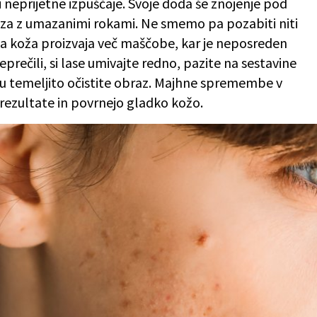
i neprijetne izpuščaje. Svoje doda še znojenje pod
raza z umazanimi rokami. Ne smemo pa pozabiti niti
ša koža proizvaja več maščobe, kar je neposreden
eprečili, si lase umivajte redno, pazite na sestavine
ju temeljito očistite obraz. Majhne spremembe v
 rezultate in povrnejo gladko kožo.