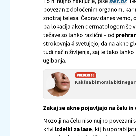
To ni nujno naključje, piše
net.hr
. T
povezan z določenim organom, kar n
znotraj telesa. Čeprav danes vemo, 
pa lokacija aken dermatologom še ve
težave so lahko različni – od
prehran
strokovnjaki svetujejo, da na akne 
tudi način življenja, saj le tako la
ugibanja.
PREBERI ŠE
Kakšna bi morala biti nega
Zakaj se akne pojavljajo na čelu in
Mozolji na čelu niso nujno povezani s
krivi
izdelki za lase
, ki jih uporablja