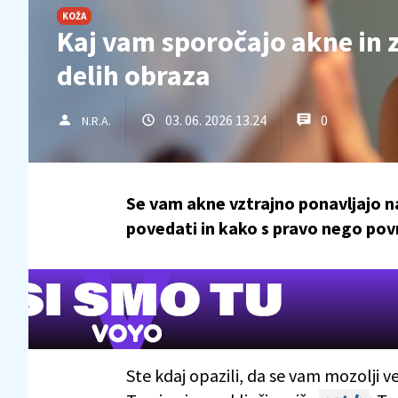
KOŽA
Kaj vam sporočajo akne in z
delih obraza
03. 06. 2026 13.24
0
N.R.A.
Se vam akne vztrajno ponavljajo na
povedati in kako s pravo nego pov
Ste kdaj opazili, da se vam mozolji v