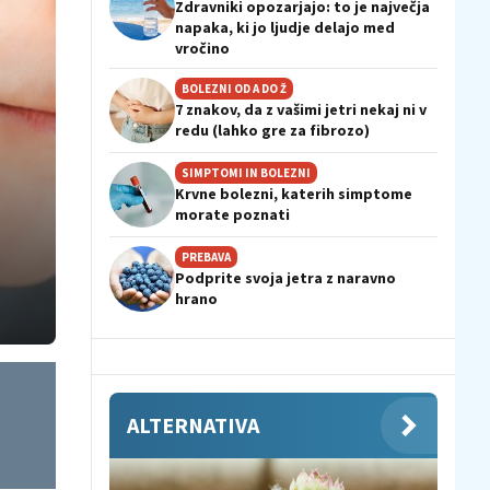
Zdravniki opozarjajo: to je največja
napaka, ki jo ljudje delajo med
vročino
BOLEZNI OD A DO Ž
7 znakov, da z vašimi jetri nekaj ni v
redu (lahko gre za fibrozo)
SIMPTOMI IN BOLEZNI
Krvne bolezni, katerih simptome
morate poznati
PREBAVA
Podprite svoja jetra z naravno
hrano
ALTERNATIVA