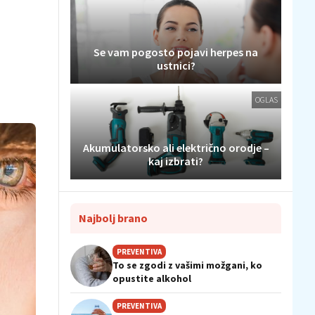
Se vam pogosto pojavi herpes na
ustnici?
OGLAS
Akumulatorsko ali električno orodje –
kaj izbrati?
Najbolj brano
PREVENTIVA
To se zgodi z vašimi možgani, ko
opustite alkohol
PREVENTIVA