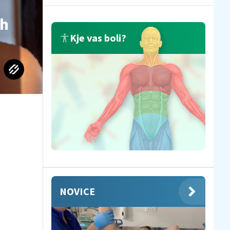
ih
Kje vas boli?
NOVICE