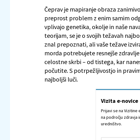
Čeprav je mapiranje obraza zanimivo
preprost problem z enim samim odgo
vplivajo genetika, okolje in naše n
teorijam, se je o svojih težavah naj
znal prepoznati, ali vaše težave izvi
morda potrebujete resnejše zdravljen
celostne skrbi – od tistega, kar nanes
počutite. S potrpežljivostjo in pravi
najboljši luči.
Vizita e-novice
Prijavi se na Vizitin
na področju zdravja i
uredništvo.