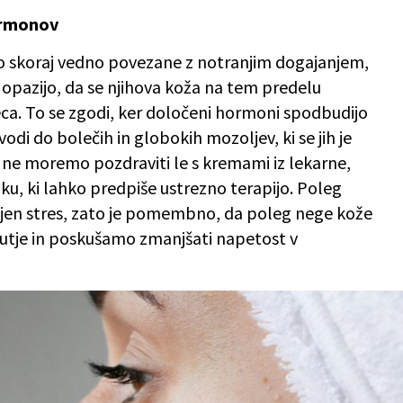
hormonov
 so skoraj vedno povezane z notranjim dogajanjem,
opazijo, da se njihova koža na tem predelu
a. To se zgodi, ker določeni hormoni spodbudijo
odi do bolečih in globokih mozoljev, ki se jih je
 ne moremo pozdraviti le s kremami iz lekarne,
ku, ki lahko predpiše ustrezno terapijo. Poleg
ajen stres, zato je pomembno, da poleg nege kože
utje in poskušamo zmanjšati napetost v