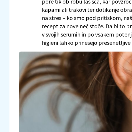
pore tik ob robu lasišča, kar povzroč
kapami ali trakovi ter dotikanje ob
na stres – ko smo pod pritiskom, na
recept za nove nečistoče. Da bi to pr
v svojih serumih in po vsakem poten
higieni lahko prinesejo presenetljive