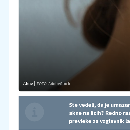
Akne
FOTO: AdobeStock
Ste vedeli, da je umaza
akne na licih? Redno r
prevleke za vzglavnik la