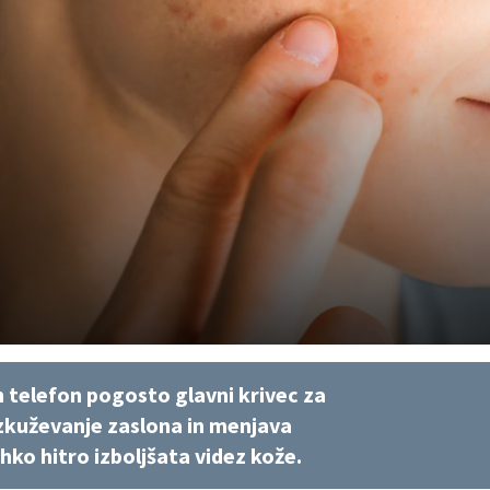
n telefon pogosto glavni krivec za
azkuževanje zaslona in menjava
hko hitro izboljšata videz kože.