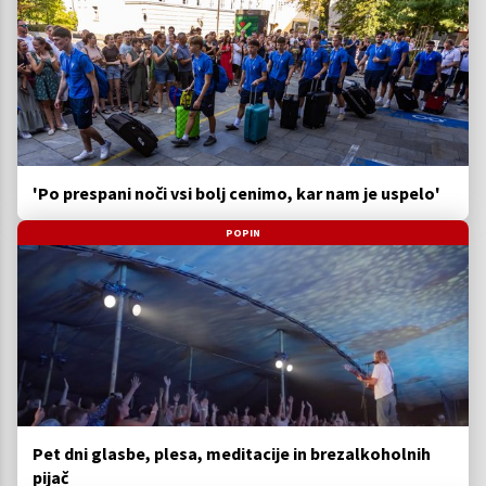
'Po prespani noči vsi bolj cenimo, kar nam je uspelo'
POPIN
Pet dni glasbe, plesa, meditacije in brezalkoholnih
pijač