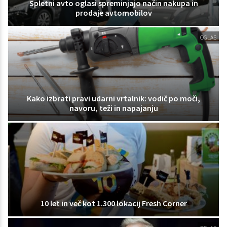
Spletni avto oglasi spreminjajo način nakupa in
prodaje avtomobilov
OGLAS
Kako izbrati pravi udarni vrtalnik: vodič po moči,
navoru, teži in napajanju
10 let in več kot 1.300 lokacij Fresh Corner