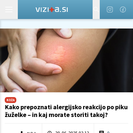
KOŽA
Kako prepoznati alergijsko reakcijo po piku
žuželke – in kaj morate storiti takoj?
30. 06. 2025 03.12
0