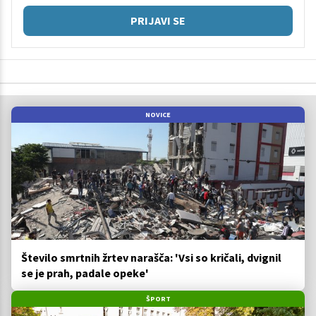
PRIJAVI SE
NOVICE
Število smrtnih žrtev narašča: 'Vsi so kričali, dvignil
se je prah, padale opeke'
ŠPORT