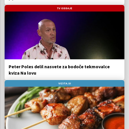
TV ODDAJE
Peter Poles delil nasvete za bodoče tekmovalce
kviza Na lovu
VIZITA.SI