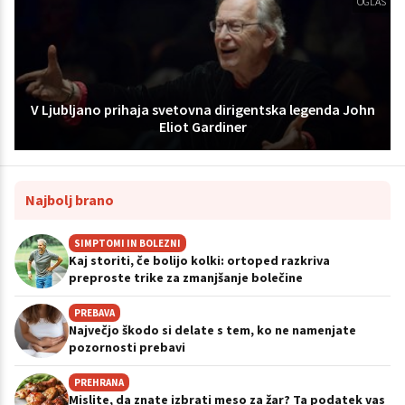
OGLAS
V Ljubljano prihaja svetovna dirigentska legenda John
Eliot Gardiner
Najbolj brano
SIMPTOMI IN BOLEZNI
Kaj storiti, če bolijo kolki: ortoped razkriva
preproste trike za zmanjšanje bolečine
PREBAVA
Največjo škodo si delate s tem, ko ne namenjate
pozornosti prebavi
PREHRANA
Mislite, da znate izbrati meso za žar? Ta podatek vas