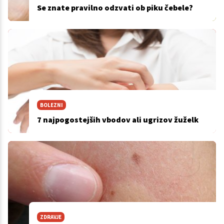
Se znate pravilno odzvati ob piku čebele?
BOLEZNI
7 najpogostejših vbodov ali ugrizov žuželk
ZDRAVJE