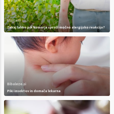
Vizita.si
Zakaj lahko pik komarja sproži močno alergijsko reakcijo?
Bibaleze.si
Piki insektov in domača lekarna