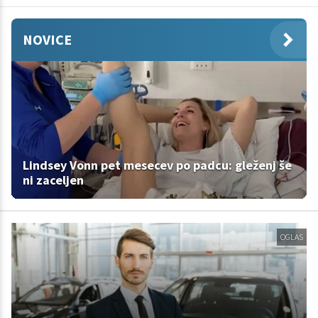
NOVICE
Lindsey Vonn pet mesecev po padcu: gleženj še
ni zaceljen
OGLAS