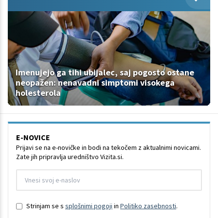
Imenujejo ga tihi ubijalec, saj pogosto ostane
neopažen: nenavadni simptomi visokega
holesterola
E-NOVICE
Prijavi se na e-novičke in bodi na tekočem z aktualnimi novicami.
Zate jih pripravlja uredništvo Vizita.si.
Strinjam se s
splošnimi pogoji
in
Politiko zasebnosti
.