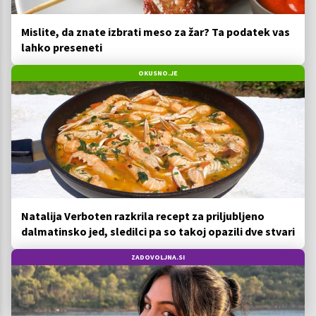
Mislite, da znate izbrati meso za žar? Ta podatek vas
lahko preseneti
OKUSNO.JE
Natalija Verboten razkrila recept za priljubljeno
dalmatinsko jed, sledilci pa so takoj opazili dve stvari
ZADOVOLJNA.SI