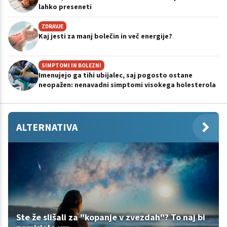
lahko preseneti
ZDRAVJE
Kaj jesti za manj bolečin in več energije?
SIMPTOMI IN BOLEZNI
Imenujejo ga tihi ubijalec, saj pogosto ostane
neopažen: nenavadni simptomi visokega holesterola
ALTERNATIVA
Ste že slišali za "kopanje v zvezdah"? To naj bi