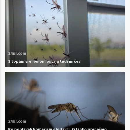
24ur.com
S toplim vremenom ostaja tudi mrčes
24ur.com
Po poplavah komarji in glodavci, ki lahko prenašajo