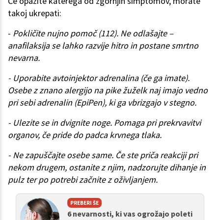
Če opazite katerega od zgornjih simptomov, morate
takoj ukrepati:
-
Pokličite nujno pomoč (112). Ne odlašajte –
anafilaksija se lahko razvije hitro in postane smrtno
nevarna.
- Uporabite avtoinjektor adrenalina (če ga imate).
Osebe z znano alergijo na pike žuželk naj imajo vedno
pri sebi adrenalin (EpiPen), ki ga vbrizgajo v stegno.
- Ulezite se in dvignite noge. Pomaga pri prekrvavitvi
organov, če pride do padca krvnega tlaka.
- Ne zapuščajte osebe same. Če ste priča reakciji pri
nekom drugem, ostanite z njim, nadzorujte dihanje in
pulz ter po potrebi začnite z oživljanjem.
PREBERI ŠE
6 nevarnosti, ki vas ogrožajo poleti