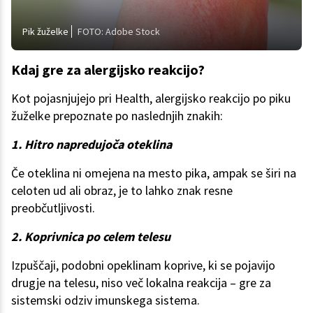
Pik žuželke
FOTO: Adobe Stock
Kdaj gre za alergijsko reakcijo?
Kot pojasnjujejo pri Health, alergijsko reakcijo po piku
žuželke prepoznate po naslednjih znakih:
1. Hitro napredujoča oteklina
Če oteklina ni omejena na mesto pika, ampak se širi na
celoten ud ali obraz, je to lahko znak resne
preobčutljivosti.
2. Koprivnica po celem telesu
Izpuščaji, podobni opeklinam koprive, ki se pojavijo
drugje na telesu, niso več lokalna reakcija – gre za
sistemski odziv imunskega sistema.