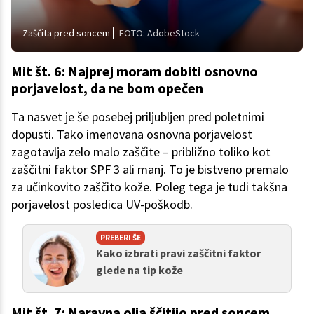
Zaščita pred soncem
FOTO: AdobeStock
Mit št. 6: Najprej moram dobiti osnovno
porjavelost, da ne bom opečen
Ta nasvet je še posebej priljubljen pred poletnimi
dopusti. Tako imenovana osnovna porjavelost
zagotavlja zelo malo zaščite – približno toliko kot
zaščitni faktor SPF 3 ali manj. To je bistveno premalo
za učinkovito zaščito kože. Poleg tega je tudi takšna
porjavelost posledica UV-poškodb.
PREBERI ŠE
Kako izbrati pravi zaščitni faktor
glede na tip kože
Mit št. 7: Naravna olja ščitijo pred soncem