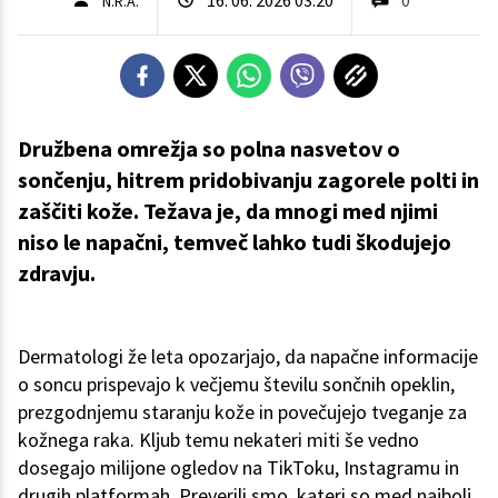
N.R.A.
Družbena omrežja so polna nasvetov o
sončenju, hitrem pridobivanju zagorele polti in
zaščiti kože. Težava je, da mnogi med njimi
niso le napačni, temveč lahko tudi škodujejo
zdravju.
Dermatologi že leta opozarjajo, da napačne informacije
o soncu prispevajo k večjemu številu sončnih opeklin,
prezgodnjemu staranju kože in povečujejo tveganje za
kožnega raka. Kljub temu nekateri miti še vedno
dosegajo milijone ogledov na TikToku, Instagramu in
drugih platformah. Preverili smo, kateri so med najbolj