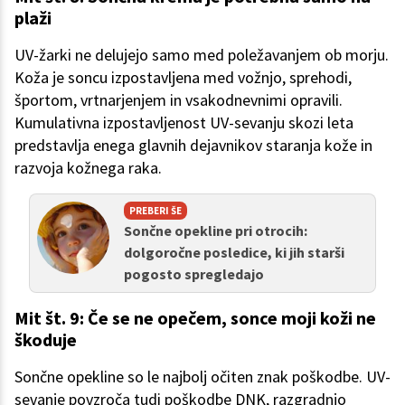
plaži
UV-žarki ne delujejo samo med poležavanjem ob morju.
Koža je soncu izpostavljena med vožnjo, sprehodi,
športom, vrtnarjenjem in vsakodnevnimi opravili.
Kumulativna izpostavljenost UV-sevanju skozi leta
predstavlja enega glavnih dejavnikov staranja kože in
razvoja kožnega raka.
PREBERI ŠE
Sončne opekline pri otrocih:
dolgoročne posledice, ki jih starši
pogosto spregledajo
Mit št. 9: Če se ne opečem, sonce moji koži ne
škoduje
Sončne opekline so le najbolj očiten znak poškodbe. UV-
sevanje povzroča tudi poškodbe DNK, razgradnjo