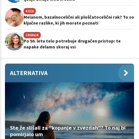
KOŽA
Melanom, bazalnocelični ali ploščatocelični rak? To so
ključne razlike, ki jih morate poznati
ZDRAVJE
Po 50. letu telo potrebuje drugačen pristop: te
napake delamo skoraj vsi
ALTERNATIVA
Ste že slišali za "kopanje v zvezdah"? To naj bi
pomirjalo um