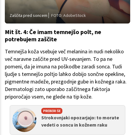
Zaščita pred soncem
FOTO: AdobeStock
Mit št. 4: Če imam temnejšo polt, ne
potrebujem zaščite
Temnejša koža vsebuje več melanina in nudi nekoliko
več naravne zaščite pred UV-sevanjem. To pa ne
pomeni, da je imuna na poškodbe zaradi sonca. Tudi
ljudje s temnejšo poltjo lahko dobijo sončne opekline,
pigmentne madeže, prezgodnje gube in kožnega raka.
Dermatologi zato uporabo zaščitnega faktorja
priporočajo vsem, ne glede na tip kože.
PREBERI ŠE
Strokovnjaki opozarjajo: to morate
vedeti o soncu in kožnem raku