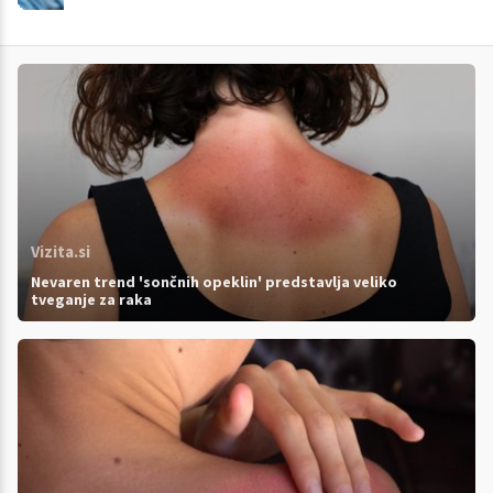
Vizita.si
Nevaren trend 'sončnih opeklin' predstavlja veliko
tveganje za raka