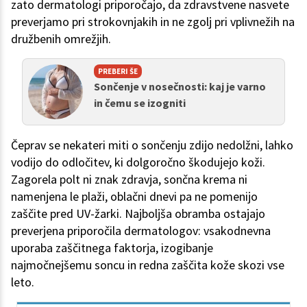
zato dermatologi priporočajo, da zdravstvene nasvete
preverjamo pri strokovnjakih in ne zgolj pri vplivnežih na
družbenih omrežjih.
PREBERI ŠE
Sončenje v nosečnosti: kaj je varno
in čemu se izogniti
Čeprav se nekateri miti o sončenju zdijo nedolžni, lahko
vodijo do odločitev, ki dolgoročno škodujejo koži.
Zagorela polt ni znak zdravja, sončna krema ni
namenjena le plaži, oblačni dnevi pa ne pomenijo
zaščite pred UV-žarki. Najboljša obramba ostajajo
preverjena priporočila dermatologov: vsakodnevna
uporaba zaščitnega faktorja, izogibanje
najmočnejšemu soncu in redna zaščita kože skozi vse
leto.