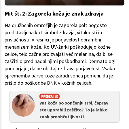
Mit št. 2: Zagorela koža je znak zdravja
Na družbenih omrežjih je zagorela polt pogosto
predstavljena kot simbol zdravja, vitalnosti in
privlačnosti. V resnici je porjavelost obrambni
mehanizem kože. Ko UV-žarki poškodujejo kožne
celice, telo začne proizvajati več melanina, da bi se
zaščitilo pred nadaljnjimi poškodbami. Dermatologi
poudarjajo, da ne obstaja zdrava porjavelost. Vsaka
sprememba barve kože zaradi sonca pomeni, da je
prišlo do poškodbe DNK v kožnih celicah.
PREBERI ŠE
Vas koža po sončenju srbi, čeprav
ste uporabili zaščito? To je lahko
znak preobčutljivosti