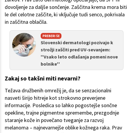
dovoljenje za daljše sončenje. Zaščitna krema mora biti
le del celotne zaščite, ki vključuje tudi senco, pokrivala
in zaščitna oblačila.
PREBERI ŠE
Slovenski dermatologi pozivajo k
strožji zaščiti pred UV-sevanjem:
''Vsako leto odlašanja pomeni nove
bolnike''
Zakaj so takšni miti nevarni?
Težava družbenih omrežij je, da se senzacionalni
nasveti širijo hitreje kot strokovno preverjene
informacije. Posledica so lahko pogostejše sončne
opekline, trajne pigmentne spremembe, prezgodnje
staranje kože in povečano tveganje za razvoj
melanoma – najnevarnejše oblike kožnega raka. Prav