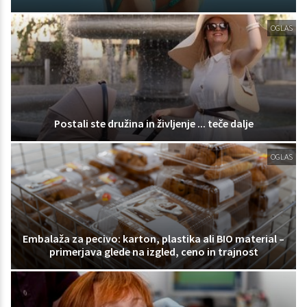
OGLAS
Postali ste družina in življenje ... teče dalje
OGLAS
Embalaža za pecivo: karton, plastika ali BIO material –
primerjava glede na izgled, ceno in trajnost