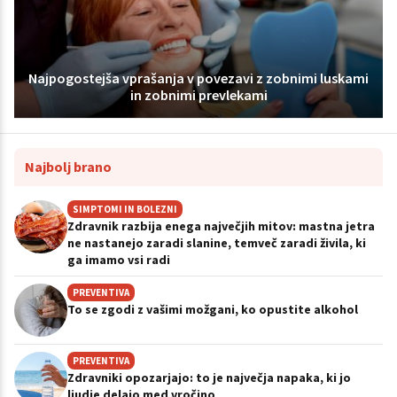
Najpogostejša vprašanja v povezavi z zobnimi luskami
in zobnimi prevlekami
Najbolj brano
SIMPTOMI IN BOLEZNI
Zdravnik razbija enega največjih mitov: mastna jetra
ne nastanejo zaradi slanine, temveč zaradi živila, ki
ga imamo vsi radi
PREVENTIVA
To se zgodi z vašimi možgani, ko opustite alkohol
PREVENTIVA
Zdravniki opozarjajo: to je največja napaka, ki jo
ljudje delajo med vročino