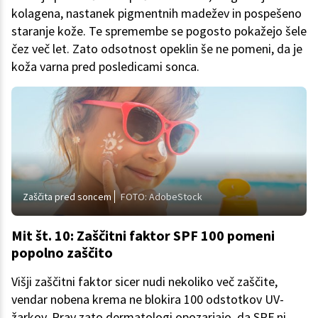
kolagena, nastanek pigmentnih madežev in pospešeno
staranje kože. Te spremembe se pogosto pokažejo šele
čez več let. Zato odsotnost opeklin še ne pomeni, da je
koža varna pred posledicami sonca.
Zaščita pred soncem
FOTO: AdobeStock
Mit št. 10: Zaščitni faktor SPF 100 pomeni
popolno zaščito
Višji zaščitni faktor sicer nudi nekoliko več zaščite,
vendar nobena krema ne blokira 100 odstotkov UV-
žarkov. Prav zato dermatologi opozarjajo, da SPF ni