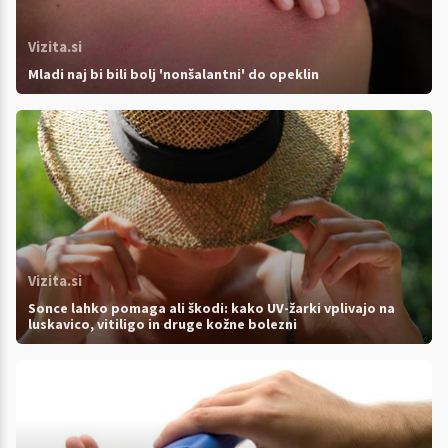
Vizita.si
Mladi naj bi bili bolj 'nonšalantni' do opeklin
Vizita.si
Sonce lahko pomaga ali škodi: kako UV-žarki vplivajo na
luskavico, vitiligo in druge kožne bolezni