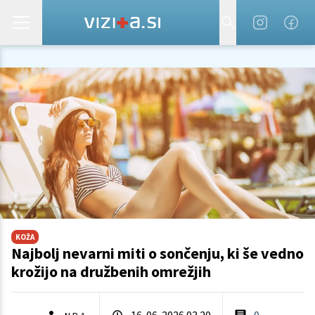
KOŽA
Najbolj nevarni miti o sončenju, ki še vedno
krožijo na družbenih omrežjih
16. 06. 2026 03.20
0