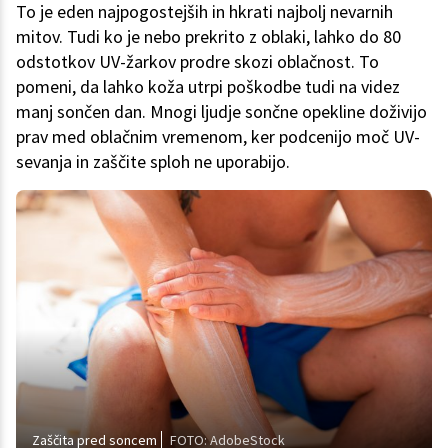
To je eden najpogostejših in hkrati najbolj nevarnih
mitov. Tudi ko je nebo prekrito z oblaki, lahko do 80
odstotkov UV-žarkov prodre skozi oblačnost. To
pomeni, da lahko koža utrpi poškodbe tudi na videz
manj sončen dan. Mnogi ljudje sončne opekline doživijo
prav med oblačnim vremenom, ker podcenijo moč UV-
sevanja in zaščite sploh ne uporabijo.
Zaščita pred soncem
FOTO: AdobeStock