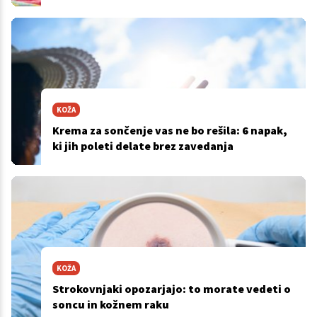
KOŽA
Krema za sončenje vas ne bo rešila: 6 napak,
ki jih poleti delate brez zavedanja
KOŽA
Strokovnjaki opozarjajo: to morate vedeti o
soncu in kožnem raku