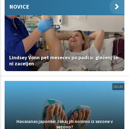
NOVICE
Lindsey Vonn pet mesecev po padcu: gleženj še
ni zaceljen
OGLAS
Havaianas japonke: zakaj jih nosimo iz sezone v
sezono?