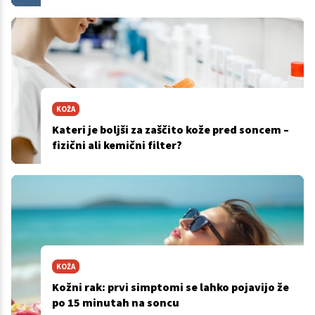
KOŽA
Kateri je boljši za zaščito kože pred soncem –
fizični ali kemični filter?
KOŽA
Kožni rak: prvi simptomi se lahko pojavijo že
po 15 minutah na soncu