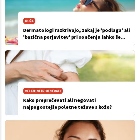
KOŽA
Dermatologi razkrivajo, zakaj je 'podlaga' ali
'bazična porjavitev' pri sončenju lahko še
bolj nevarna
VITAMINI IN MINERALI
Kako preprečevati ali negovati
najpogostejše poletne težave s kožo?