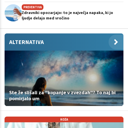
PREVENTIVA
Zdravniki opozarjajo: to je največja napaka, ki jo
ljudje delajo med vročino
ALTERNATIVA
Ste že slišali za "kopanje v zvezdah"? To naj bi
pomirjalo um
KOŽA