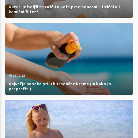
Kateri je boljši za zaščito kože pred soncem – fizični ali
kemični filter?
Vizita.si
Največja napaka pri izbiri sončne kreme (in kako jo
preprečiti)