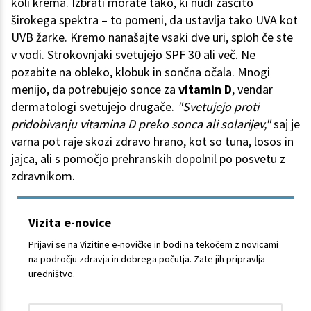
koli krema. Izbrati morate tako, ki nudi zaščito
širokega spektra – to pomeni, da ustavlja tako UVA kot
UVB žarke. Kremo nanašajte vsaki dve uri, sploh če ste
v vodi. Strokovnjaki svetujejo SPF 30 ali več. Ne
pozabite na obleko, klobuk in sončna očala. Mnogi
menijo, da potrebujejo sonce za
vitamin D
, vendar
dermatologi svetujejo drugače.
"Svetujejo proti
pridobivanju vitamina D preko sonca ali solarijev,"
saj je
varna pot raje skozi zdravo hrano, kot so tuna, losos in
jajca, ali s pomočjo prehranskih dopolnil po posvetu z
zdravnikom.
Vizita e-novice
Prijavi se na Vizitine e-novičke in bodi na tekočem z novicami
na področju zdravja in dobrega počutja. Zate jih pripravlja
uredništvo.