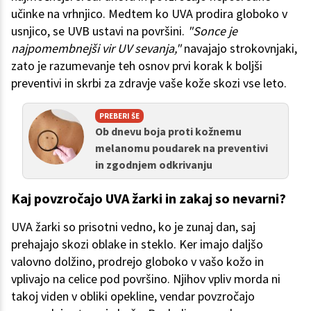
učinke na vrhnjico. Medtem ko UVA prodira globoko v
usnjico, se UVB ustavi na površini.
"Sonce je
najpomembnejši vir UV sevanja,"
navajajo strokovnjaki,
zato je razumevanje teh osnov prvi korak k boljši
preventivi in skrbi za zdravje vaše kože skozi vse leto.
PREBERI ŠE
Ob dnevu boja proti kožnemu
melanomu poudarek na preventivi
in zgodnjem odkrivanju
Kaj povzročajo UVA žarki in zakaj so nevarni?
UVA žarki so prisotni vedno, ko je zunaj dan, saj
prehajajo skozi oblake in steklo. Ker imajo daljšo
valovno dolžino, prodrejo globoko v vašo kožo in
vplivajo na celice pod površino. Njihov vpliv morda ni
takoj viden v obliki opekline, vendar povzročajo