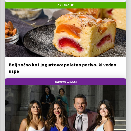
OKUSNO.JE
Bolj sočno kot jogurtovo: poletno pecivo, ki vedno
uspe
ZADOVOLJNA.SI