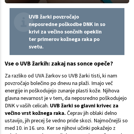
UVB žarki povzročajo
neposredne poškodbe DNK in so
krivi za večino sončnih opeklin
ter primerov kožnega raka po
svetu.
Vse o UVB žarkih: zakaj nas sonce opeče?
Za razliko od UVA žarkov so UVB žarki tisti, ki nam
povzročajo bolečino po dnevu na plaži. Imajo več
energije in poškodujejo zunanje plasti kože. Njihova
glavna nevarnost je v tem, da neposredno poškodujejo
DNK v vaših celicah.
UVB žarki so glavni krivec za
večino vrst kožnega raka.
Čeprav jih oblaki delno
ustavijo, jih precej še vedno pride skozi. Najmočnejši so
med 10. in 16. uro. Ker se njihovi učinki pokažejo z