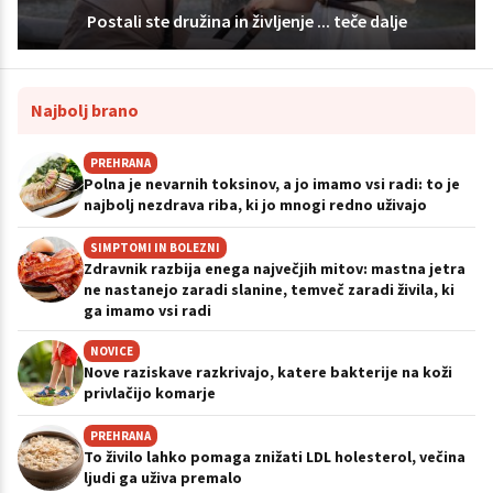
Postali ste družina in življenje ... teče dalje
Najbolj brano
PREHRANA
Polna je nevarnih toksinov, a jo imamo vsi radi: to je
najbolj nezdrava riba, ki jo mnogi redno uživajo
SIMPTOMI IN BOLEZNI
Zdravnik razbija enega največjih mitov: mastna jetra
ne nastanejo zaradi slanine, temveč zaradi živila, ki
ga imamo vsi radi
NOVICE
Nove raziskave razkrivajo, katere bakterije na koži
privlačijo komarje
PREHRANA
To živilo lahko pomaga znižati LDL holesterol, večina
ljudi ga uživa premalo