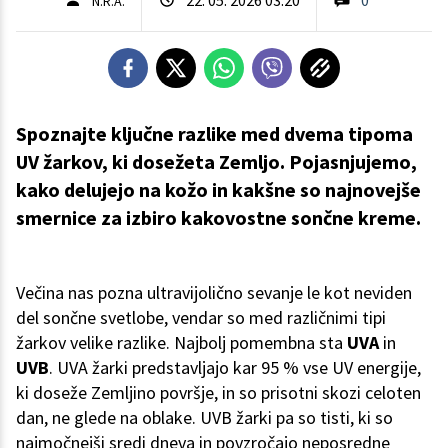
N.R.A.
Spoznajte ključne razlike med dvema tipoma
UV žarkov, ki dosežeta Zemljo. Pojasnjujemo,
kako delujejo na kožo in kakšne so najnovejše
smernice za izbiro kakovostne sončne kreme.
Večina nas pozna ultravijolično sevanje le kot neviden
del sončne svetlobe, vendar so med različnimi tipi
žarkov velike razlike. Najbolj pomembna sta
UVA
in
UVB
. UVA žarki predstavljajo kar 95 % vse UV energije,
ki doseže Zemljino površje, in so prisotni skozi celoten
dan, ne glede na oblake. UVB žarki pa so tisti, ki so
najmočnejši sredi dneva in povzročajo neposredne