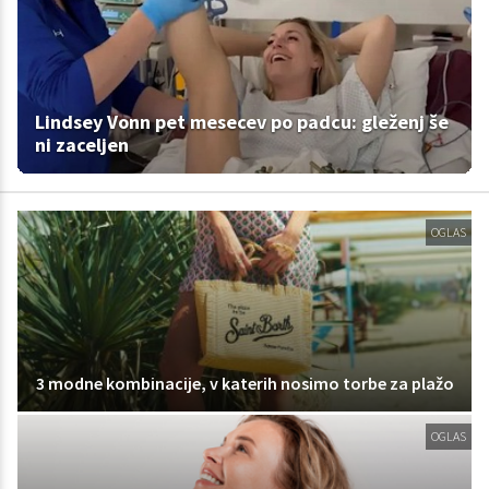
Lindsey Vonn pet mesecev po padcu: gleženj še
ni zaceljen
OGLAS
3 modne kombinacije, v katerih nosimo torbe za plažo
OGLAS