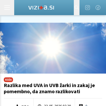
KOŽA
Razlika med UVA in UVB žarki in zakaj je
pomembno, da znamo razlikovati
22. 05. 2026 03.20
0