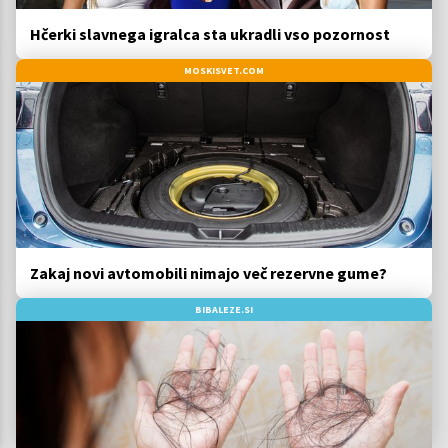
Hčerki slavnega igralca sta ukradli vso pozornost
MOSKISVET.COM
Zakaj novi avtomobili nimajo več rezervne gume?
BIBALEZE.SI