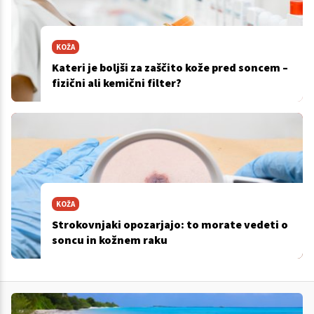
KOŽA
Kateri je boljši za zaščito kože pred soncem –
fizični ali kemični filter?
KOŽA
Strokovnjaki opozarjajo: to morate vedeti o
soncu in kožnem raku