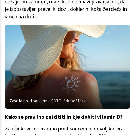
nekajurno zamudo, marsikdo ne opazi pravočasno, da
je izpostavljen preveliki dozi, dokler ni koža že rdeča in
vroča na dotik.
Zaščita pred soncem
FOTO: AdobeStock
Kako se pravilno zaščititi in kje dobiti vitamin D?
Za učinkovito obrambo pred soncem ni dovolj katera