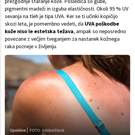
prezgodnje staranje kože. Posledica so gube,
pigmentni madeži in izguba elastičnosti. Okoli 95 % UV
sevanja na tleh je tipa UVA. Ker se ti učinki kopičijo
skozi leta, je pomembno vedeti, da
UVA poškodbe
kože niso le estetska težava
, ampak so neposredno
povezane z večjim tveganjem za nastanek kožnega
raka pozneje v življenju.
Opekline
FOTO: AdobeStock