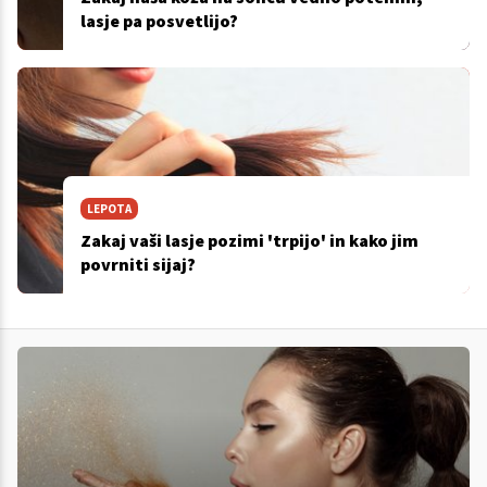
lasje pa posvetlijo?
LEPOTA
Zakaj vaši lasje pozimi 'trpijo' in kako jim
povrniti sijaj?