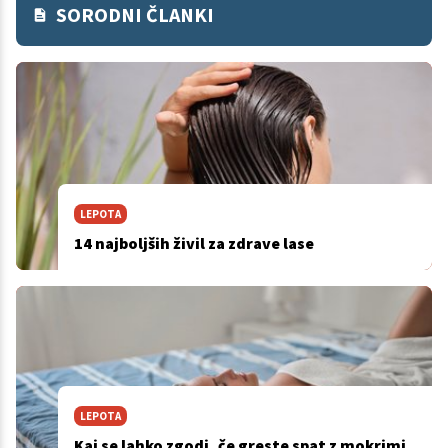
SORODNI ČLANKI
LEPOTA
14 najboljših živil za zdrave lase
LEPOTA
Kaj se lahko zgodi, če greste spat z mokrimi