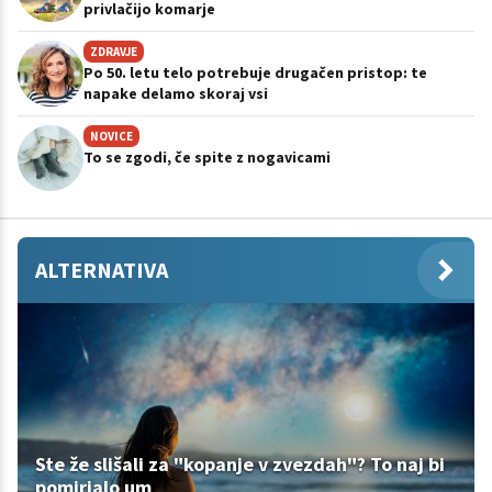
privlačijo komarje
ZDRAVJE
Po 50. letu telo potrebuje drugačen pristop: te
napake delamo skoraj vsi
NOVICE
To se zgodi, če spite z nogavicami
ALTERNATIVA
Ste že slišali za "kopanje v zvezdah"? To naj bi
pomirjalo um