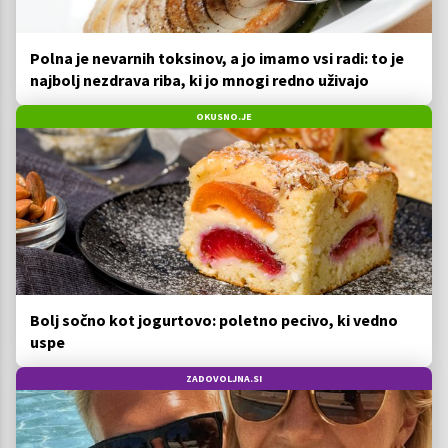
Polna je nevarnih toksinov, a jo imamo vsi radi: to je
najbolj nezdrava riba, ki jo mnogi redno uživajo
OKUSNO.JE
Bolj sočno kot jogurtovo: poletno pecivo, ki vedno
uspe
ZADOVOLJNA.SI