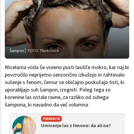
Šampon
FOTO: Thinkstock
Micelarna voda še vseeno pusti lasišče mokro, kar naj bi
povzročilo neprijetno senzorično izkušnjo in zahtevalo
sušenje s fenom, čemur se običajno poskušajo tisti, ki
uporabljajo suh šampon, izogniti. Poleg tega so
korenine las ostale ravne, za razliko od suhega
šampona, ki navadno da več volumna.
PREBERI ŠE
Umivanje las z limono: da ali ne?