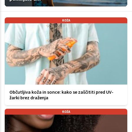
KOŽA
Občutljiva koža in sonce: kako se zaščititi pred UV-
žarki brez draženja
KOŽA