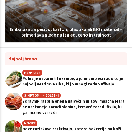
Embalaža za pecivo: karton, plastika ali BIO material –
primerjava glede na izgled, ceno in trajnost
Najbolj brano
PREHRANA
Polna je nevarnih toksinov, a jo imamo vsi radi: to je
najbolj nezdrava riba, ki jo mnogi redno uživajo
SIMPTOMI IN BOLEZNI
Zdravnik razbija enega največjih mitov: mastna jetra
ne nastanejo zaradi slanine, temveč zaradi živila, ki
ga imamo vsi radi
NOVICE
Nove raziskave razkrivajo, katere bakterije na koži