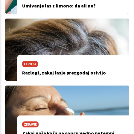
Umivanje las z limono: da ali ne?
LEPOTA
Razlogi, zakaj lasje prezgodaj osivijo
ZDRAVJE
Zakaj naša koža na soncu vedno potemni,