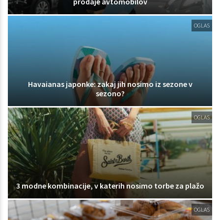
prodaje avtomobilov
OGLAS
Havaianas japonke: zakaj jih nosimo iz sezone v
sezono?
OGLAS
3 modne kombinacije, v katerih nosimo torbe za plažo
OGLAS