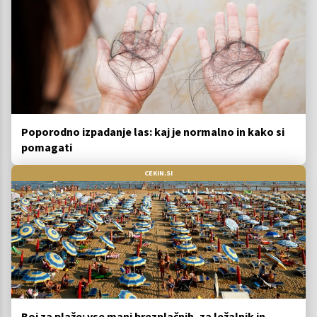
Poporodno izpadanje las: kaj je normalno in kako si
pomagati
CEKIN.SI
Boj za plaže: vse manj brezplačnih, za ležalnik in