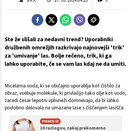
N.R.A.
Ste že slišali za nedavni trend? Uporabniki
družbenih omrežjih razkrivajo najnovejši 'trik'
za 'umivanje' las. Bolje rečeno, trik, ki ga
lahko uporabite, če se vam las kdaj ne da umiti.
Micelarna voda, ki se običajno uporablja kot čistilo za
obraz, vsebuje molekule, ki privlačijo tako olje kot vodo,
zaradi česar lepotni vplivneži domnevajo, da bi lahko
podobno delovala na umazane lase s čiščenjem lasišča.
PREBERI ŠE
10 razlogov, zakaj prekomerno