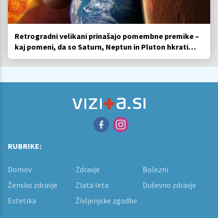
Retrogradni velikani prinašajo pomembne premike –
kaj pomeni, da so Saturn, Neptun in Pluton hkrati
retrogradni?
RUBRIKE:
Domov
Zdravje
Bolezni
Žensko zdravje
Zlata leta
Duševno zdravje
Estetika
Življenjske zgodbe