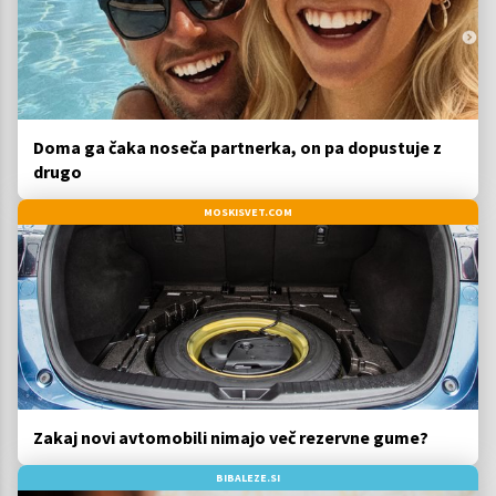
Doma ga čaka noseča partnerka, on pa dopustuje z
drugo
MOSKISVET.COM
Zakaj novi avtomobili nimajo več rezervne gume?
BIBALEZE.SI