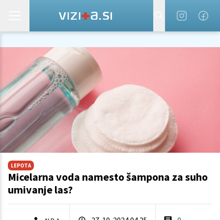
LEPOTA
Micelarna voda namesto šampona za suho
umivanje las?
27. 10. 2024 04.25
0