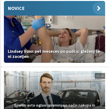
NOVICE
Lindsey Vonn pet mesecev po padcu: gleženj še
ni zaceljen
OGLAS
Spletni avto oglasi spreminjajo način nakupa in