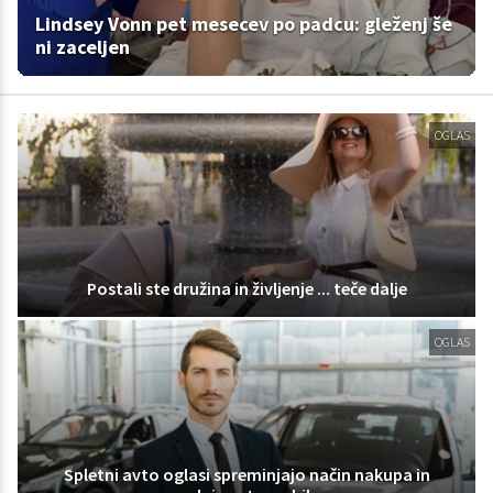
Lindsey Vonn pet mesecev po padcu: gleženj še
ni zaceljen
OGLAS
Postali ste družina in življenje ... teče dalje
OGLAS
Spletni avto oglasi spreminjajo način nakupa in