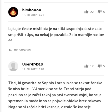
bimboooo
22
5
19. 08. 2012 17.29
lajkajte če ste mislili da je na sliki taspodnja da ste zato
sm prišli :) Ups, na nekaj je pozabila Zelo mamljiv naslov
^^
ODGOVORI
User474513
12
5
19. 08. 2012 16.02
Tisti, ki govorite za Sophio Loren in da se takrat ženske
še niso brile ... V Ameriki so se že. Trend britja pod
pazduho se je začel takoj pa prvi svetovni vojni, ko se je
spremenila moda in so se pojavile obleke brez rokavov.
Noge so si začele briti kasneje, ostalo še kasneje.