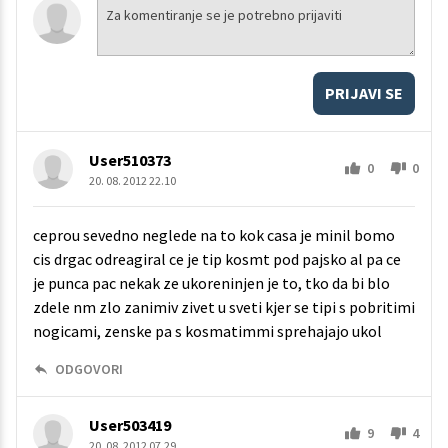
PRIJAVI SE
User510373
0
0
20. 08. 2012 22.10
ceprou sevedno neglede na to kok casa je minil bomo
cis drgac odreagiral ce je tip kosmt pod pajsko al pa ce
je punca pac nekak ze ukoreninjen je to, tko da bi blo
zdele nm zlo zanimiv zivet u sveti kjer se tipi s pobritimi
nogicami, zenske pa s kosmatimmi sprehajajo ukol
ODGOVORI
User503419
9
4
20. 08. 2012 07.29