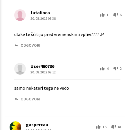
tatalinca
1
6
20. 08. 2012 08.38
dlake te ščitijo pred vremenskimi vplivi???? :P
ODGOVORI
User460736
4
2
20. 08. 2012 09.12
samo nekateri tega ne vedo
ODGOVORI
gaspercaa
16
41