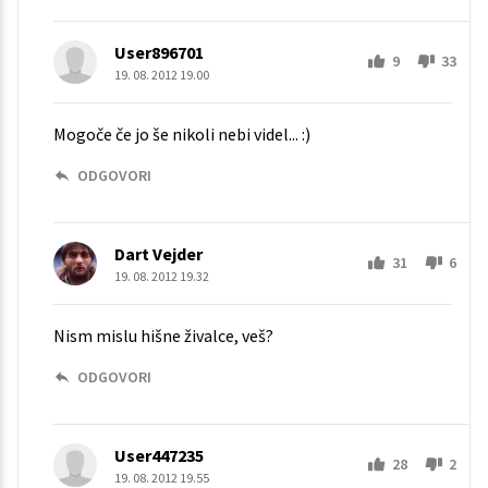
User896701
9
33
19. 08. 2012 19.00
Mogoče če jo še nikoli nebi videl... :)
ODGOVORI
Dart Vejder
31
6
19. 08. 2012 19.32
Nism mislu hišne živalce, veš?
ODGOVORI
User447235
28
2
19. 08. 2012 19.55