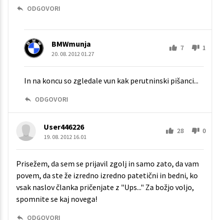
ODGOVORI
BMWmunja
7
1
20. 08. 2012 01.27
In na koncu so zgledale vun kak perutninski pišanci...
ODGOVORI
User446226
28
0
19. 08. 2012 16.01
Prisežem, da sem se prijavil zgolj in samo zato, da vam
povem, da ste že izredno izredno patetični in bedni, ko
vsak naslov članka pričenjate z "Ups..." Za božjo voljo,
spomnite se kaj novega!
ODGOVORI