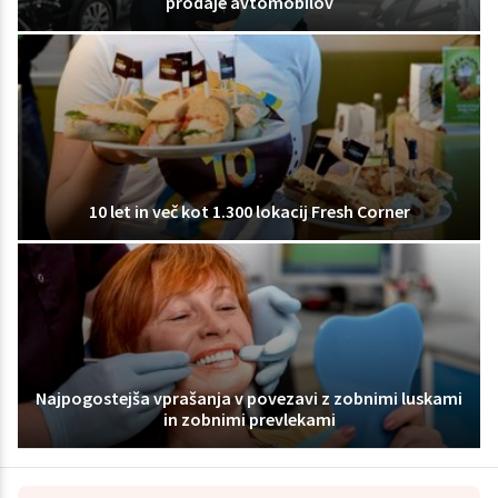
prodaje avtomobilov
10 let in več kot 1.300 lokacij Fresh Corner
Najpogostejša vprašanja v povezavi z zobnimi luskami
in zobnimi prevlekami