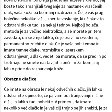
boste tako zmanjšali tveganje za nastanek vraščenih
dlak, vaša koža pa bo manj razdražena. Če je vaš prag
bolečine nekoliko višji, izberite voskanje, ki učinkovito
odstrani dlake tudi za nekaj tednov. Najbolj boleča
metoda je za večino elektroliza, a se morate pri tem
zavedati, da se z njo lahko, če je pravilno izvedena,
permanentno znebite dlak. Če je vaša polt temna in
imate temne dlake, razmislite o laserskem
odstranjevanju dlak, vedeti pa morate, da se pred in po
tretmaju ne smete nastavljati sončnim žarkom, saj
lahko pride do razbarvanja kože.
Obrazne dlačice
Če imate na obrazu le nekaj odvečnih dlačic, jih lahko
odstranite s pinceto, če pa vam odstranjevanje nič ne
diši, jih lahko tudi pobelite. V primeru, da imate
nekoliko več dlačic in je vaš cilj trajno se jih znebiti, je za