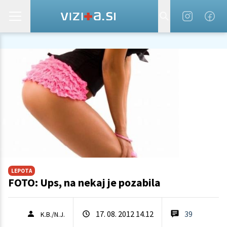
LEPOTA
FOTO: Ups, na nekaj je pozabila
17. 08. 2012 14.12
39
K.B./N.J.