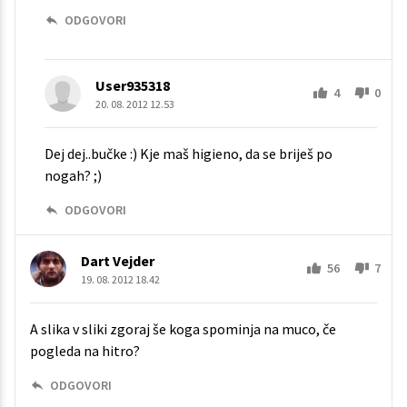
ODGOVORI
User935318
4
0
20. 08. 2012 12.53
Dej dej..bučke :) Kje maš higieno, da se briješ po
nogah? ;)
ODGOVORI
Dart Vejder
56
7
19. 08. 2012 18.42
A slika v sliki zgoraj še koga spominja na muco, če
pogleda na hitro?
ODGOVORI