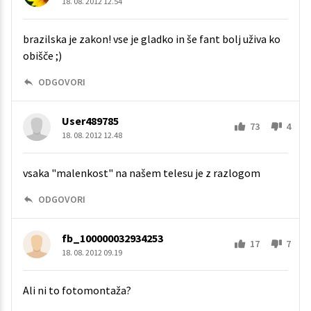
18. 08. 2012 12.54
brazilska je zakon! vse je gladko in še fant bolj uživa ko
obišče ;)
ODGOVORI
User489785
73
4
18. 08. 2012 12.48
vsaka "malenkost" na našem telesu je z razlogom
ODGOVORI
fb_100000032934253
17
7
18. 08. 2012 09.19
Ali ni to fotomontaža?