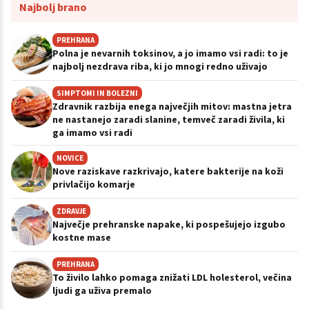
Najbolj brano
PREHRANA
Polna je nevarnih toksinov, a jo imamo vsi radi: to je
najbolj nezdrava riba, ki jo mnogi redno uživajo
SIMPTOMI IN BOLEZNI
Zdravnik razbija enega največjih mitov: mastna jetra
ne nastanejo zaradi slanine, temveč zaradi živila, ki
ga imamo vsi radi
NOVICE
Nove raziskave razkrivajo, katere bakterije na koži
privlačijo komarje
ZDRAVJE
Največje prehranske napake, ki pospešujejo izgubo
kostne mase
PREHRANA
To živilo lahko pomaga znižati LDL holesterol, večina
ljudi ga uživa premalo