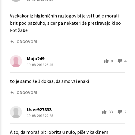
Vsekakor iz higieničnih razlogov bi je vsi ljudje morali
brit pod pazduho, sicer pa nekateri že pretiravajo ki so
kot žabe...
ODGOVORI
Maja249
8
4
19. 08. 2012 23.45
to je samo še 1 dokaz, da smo vsi enaki
ODGOVORI
User927833
33
2
19. 08. 2012 22.28
A to, da moraš biti obrita u nulo, piše v kakšnem