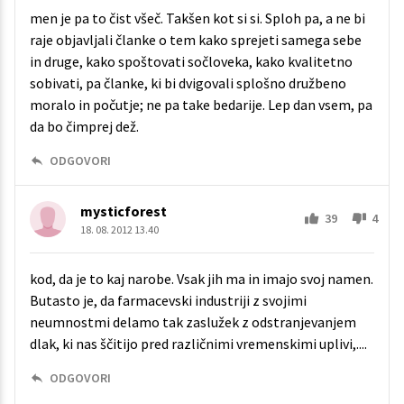
men je pa to čist všeč. Takšen kot si si. Sploh pa, a ne bi
raje objavljali članke o tem kako sprejeti samega sebe
in druge, kako spoštovati sočloveka, kako kvalitetno
sobivati, pa članke, ki bi dvigovali splošno družbeno
moralo in počutje; ne pa take bedarije. Lep dan vsem, pa
da bo čimprej dež.
ODGOVORI
mysticforest
39
4
18. 08. 2012 13.40
kod, da je to kaj narobe. Vsak jih ma in imajo svoj namen.
Butasto je, da farmacevski industriji z svojimi
neumnostmi delamo tak zaslužek z odstranjevanjem
dlak, ki nas ščitijo pred različnimi vremenskimi uplivi,....
ODGOVORI