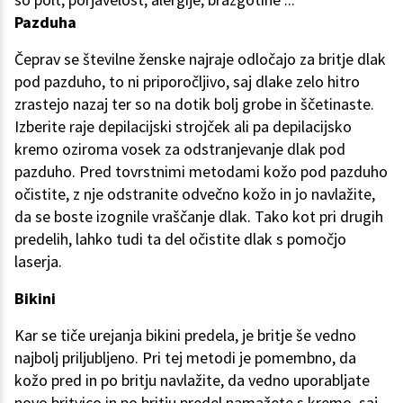
Pazduha
Čeprav se številne ženske najraje odločajo za britje dlak
pod pazduho, to ni priporočljivo, saj dlake zelo hitro
zrastejo nazaj ter so na dotik bolj grobe in ščetinaste.
Izberite raje depilacijski strojček ali pa depilacijsko
kremo oziroma vosek za odstranjevanje dlak pod
pazduho. Pred tovrstnimi metodami kožo pod pazduho
očistite, z nje odstranite odvečno kožo in jo navlažite,
da se boste izognile vraščanje dlak. Tako kot pri drugih
predelih, lahko tudi ta del očistite dlak s pomočjo
laserja.
Bikini
Kar se tiče urejanja bikini predela, je britje še vedno
najbolj priljubljeno. Pri tej metodi je pomembno, da
kožo pred in po britju navlažite, da vedno uporabljate
novo britvico in po britju predel namažete s kremo, saj