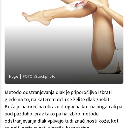
Noge
FOTO: iStockphoto
Metodo odstranjevanja dlak je priporočljivo izbrati
glede na to, na katerem delu se želite dlak znebiti.
Koža je namreč na obrazu drugačna kot na nogah ali pa
pod pazduho, prav tako pa na izbiro metode
odstranjevanja dlak vplivajo tudi značilnosti kože, kot
so polt, porjavelost, alergije, brazgotine ...