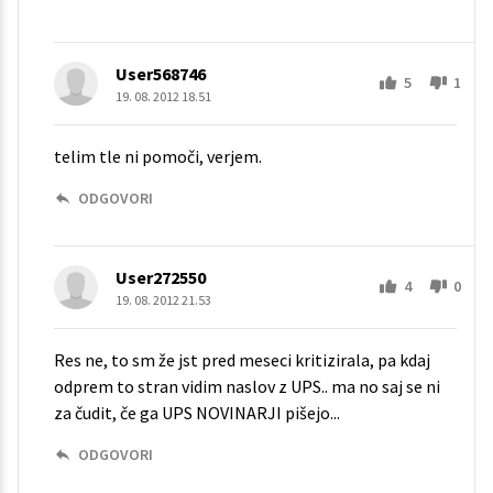
User568746
5
1
19. 08. 2012 18.51
telim tle ni pomoči, verjem.
ODGOVORI
User272550
4
0
19. 08. 2012 21.53
Res ne, to sm že jst pred meseci kritizirala, pa kdaj
odprem to stran vidim naslov z UPS.. ma no saj se ni
za čudit, če ga UPS NOVINARJI pišejo...
ODGOVORI