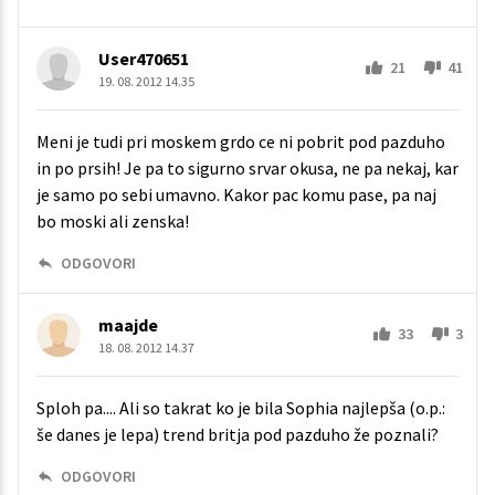
User470651
21
41
19. 08. 2012 14.35
Meni je tudi pri moskem grdo ce ni pobrit pod pazduho
in po prsih! Je pa to sigurno srvar okusa, ne pa nekaj, kar
je samo po sebi umavno. Kakor pac komu pase, pa naj
bo moski ali zenska!
ODGOVORI
maajde
33
3
18. 08. 2012 14.37
Sploh pa.... Ali so takrat ko je bila Sophia najlepša (o.p.:
še danes je lepa) trend britja pod pazduho že poznali?
ODGOVORI