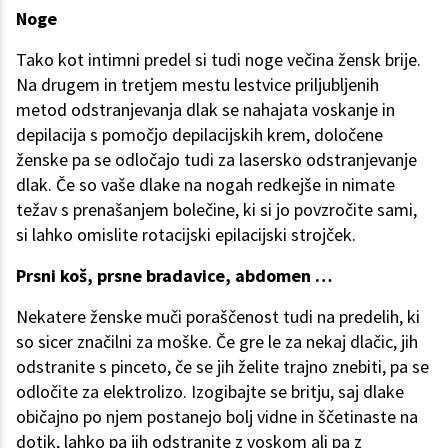
Noge
Tako kot intimni predel si tudi noge večina žensk brije.
Na drugem in tretjem mestu lestvice priljubljenih
metod odstranjevanja dlak se nahajata voskanje in
depilacija s pomočjo depilacijskih krem, določene
ženske pa se odločajo tudi za lasersko odstranjevanje
dlak. Če so vaše dlake na nogah redkejše in nimate
težav s prenašanjem bolečine, ki si jo povzročite sami,
si lahko omislite rotacijski epilacijski strojček.
Prsni koš, prsne bradavice, abdomen …
Nekatere ženske muči poraščenost tudi na predelih, ki
so sicer značilni za moške. Če gre le za nekaj dlačic, jih
odstranite s pinceto, če se jih želite trajno znebiti, pa se
odločite za elektrolizo. Izogibajte se britju, saj dlake
običajno po njem postanejo bolj vidne in ščetinaste na
dotik, lahko pa jih odstranite z voskom ali pa z