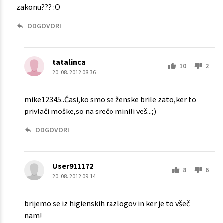
zakonu??? :O
ODGOVORI
tatalinca
10
2
20. 08. 2012 08.36
mike12345..Časi,ko smo se ženske brile zato,ker to
privlači moške,so na srečo minili veš...;)
ODGOVORI
User911172
8
6
20. 08. 2012 09.14
brijemo se iz higienskih razlogov in ker je to všeč
nam!