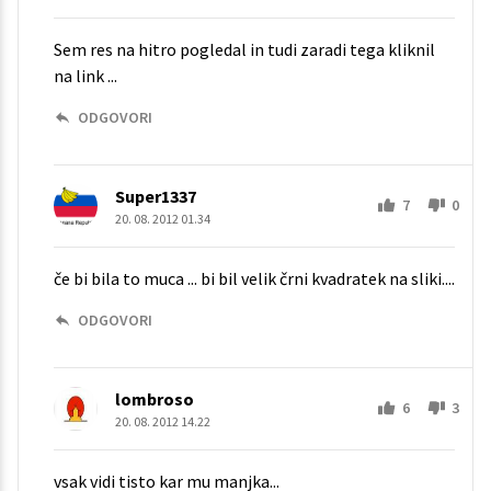
Sem res na hitro pogledal in tudi zaradi tega kliknil
na link ...
ODGOVORI
Super1337
7
0
20. 08. 2012 01.34
če bi bila to muca ... bi bil velik črni kvadratek na sliki....
ODGOVORI
lombroso
6
3
20. 08. 2012 14.22
vsak vidi tisto kar mu manjka...