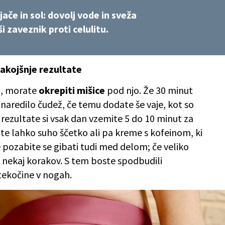
ače in sol: dovolj vode in sveža
 zaveznik proti celulitu.
akojšnje rezultate
ta, morate
okrepiti mišice
pod njo. Že 30 minut
 naredilo čudež, če temu dodate še vaje, kot so
e rezultate si vsak dan vzemite 5 do 10 minut za
te lahko suho ščetko ali pa kreme s kofeinom, ki
 pozabite se gibati tudi med delom; če veliko
te nekaj korakov. S tem boste spodbudili
 tekočine v nogah.