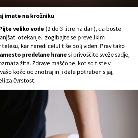
kaj imate na krožniku
Pijte veliko vode
(2 do 3 litre na dan), da boste
anjšati otekanje. Izogibajte se prevelikim
 telesu, kar naredi celulit še bolj viden. Prav tako
amesto predelane hrane
si privoščite sveže sadje,
ozrnata žita. Zdrave maščobe, kot so tiste v
ašo kožo od znotraj in ji dale potreben sijaj,
i za čvrstost.