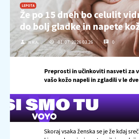
LEPOTA
Že po 15 dneh bo celulit vi
do bolj gladke in napete ko
01. 07. 2026 03.26
0
N.R.A.
Preprosti in učinkoviti nasveti za
vašo kožo napeli in zgladili v le dv
Skoraj vsaka ženska se je že kdaj sre