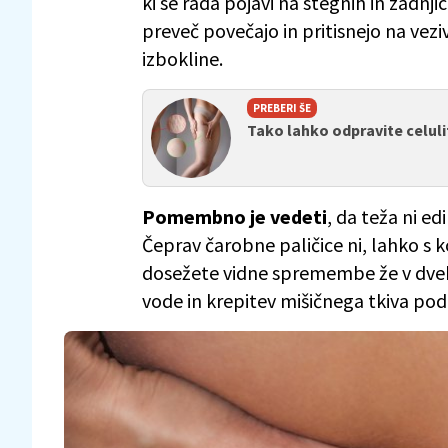
ki se rada pojavi na stegnih in zadnj
preveč povečajo in pritisnejo na veziv
izbokline.
PREBERI ŠE
Tako lahko odpravite celuli
Pomembno je vedeti
, da teža ni ed
Čeprav čarobne paličice ni, lahko s 
dosežete vidne spremembe že v dveh
vode in krepitev mišičnega tkiva pod 