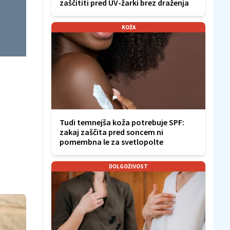
zaščititi pred UV-žarki brez draženja
KOŽA
Tudi temnejša koža potrebuje SPF:
zakaj zaščita pred soncem ni
pomembna le za svetlopolte
DOLGOŽIVOST