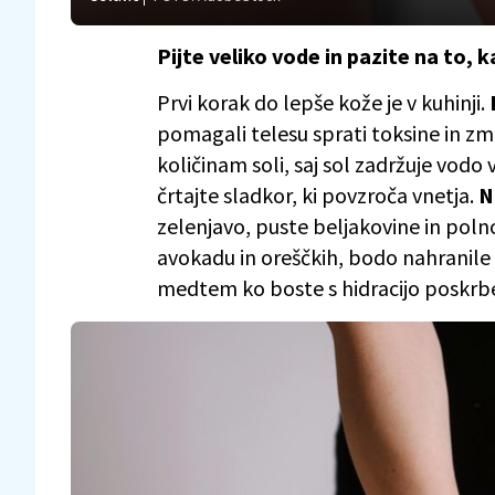
Pijte veliko vode in pazite na to, 
Prvi korak do lepše kože je v kuhinji.
pomagali telesu sprati toksine in zm
količinam soli, saj sol zadržuje vodo v
črtajte sladkor, ki povzroča vnetja.
N
zelenjavo, puste beljakovine in poln
avokadu in oreščkih, bodo nahranile v
medtem ko boste s hidracijo poskrbel