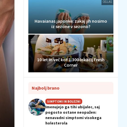
OGLAS
Havaianas japonke: zakaj jih nosimo
iz sezone v sezono?
10 let in več kot 1.300 lokacij Fresh
Corner
Najbolj brano
SIMPTOMI IN BOLEZNI
Imenujejo ga tihi ubijalec, saj
pogosto ostane neopažen:
nenavadni simptomi visokega
holesterola