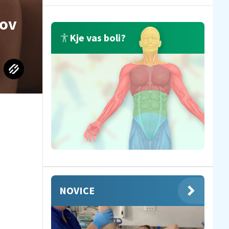
kov
Kje vas boli?
NOVICE