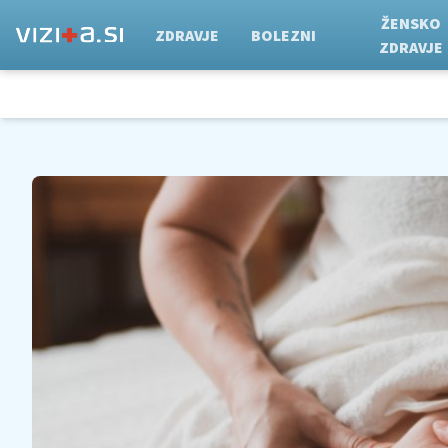
ŽENSKO
ZDRAVJE
BOLEZNI
ZDRAVJE