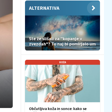
ALTERNATIVA
Ste že slišali za "kopanje v
zvezdah"? To naj bi pomirjalo um
KOŽA
Občutljiva koža in sonce: kako se