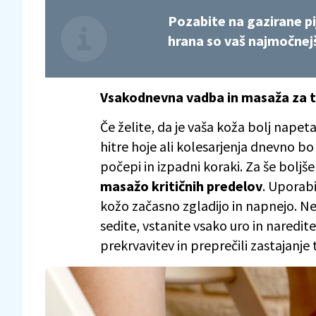
Pozabite na gazirane pij
hrana so vaš najmočnejši
Vsakodnevna vadba in masaža za t
Če želite, da je vaša koža bolj nape
hitre hoje ali kolesarjenja dnevno bo
počepi in izpadni koraki. Za še boljš
masažo kritičnih predelov
. Uporabi
kožo začasno zgladijo in napnejo. Ne
sedite, vstanite vsako uro in naredi
prekrvavitev in preprečili zastajanje