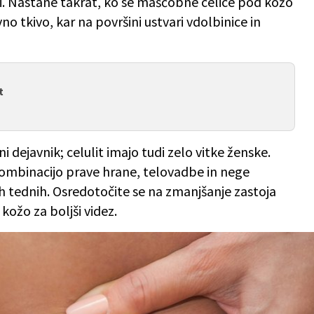
ici. Nastane takrat, ko se maščobne celice pod kožo
no tkivo, kar na površini ustvari vdolbinice in
t
ini dejavnik; celulit imajo tudi zelo vitke ženske.
kombinacijo prave hrane, telovadbe in nege
 tednih. Osredotočite se na zmanjšanje zastoja
kožo za boljši videz.