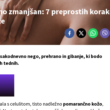
dno zmanjšan: 7 preprostih kora
že
 vsakodnevno nego, prehrano in gibanje, ki bodo
eh tednih.
čala s celulitom, tisto nadležno
pomarančno kožo
,