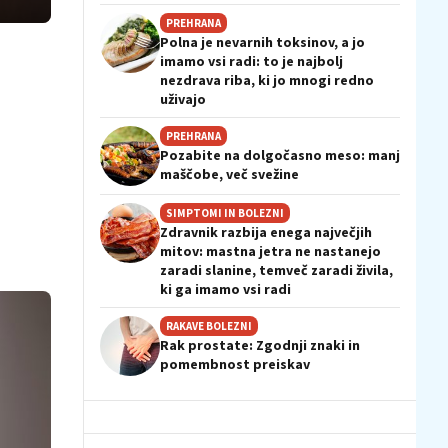
PREHRANA
Polna je nevarnih toksinov, a jo
imamo vsi radi: to je najbolj
nezdrava riba, ki jo mnogi redno
uživajo
PREHRANA
Pozabite na dolgočasno meso: manj
maščobe, več svežine
SIMPTOMI IN BOLEZNI
Zdravnik razbija enega največjih
mitov: mastna jetra ne nastanejo
zaradi slanine, temveč zaradi živila,
ki ga imamo vsi radi
RAKAVE BOLEZNI
Rak prostate: Zgodnji znaki in
pomembnost preiskav