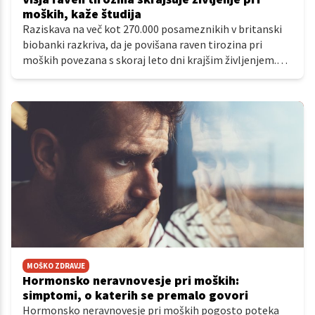
moških, kaže študija
Raziskava na več kot 270.000 posameznikih v britanski
biobanki razkriva, da je povišana raven tirozina pri
moških povezana s skoraj leto dni krajšim življenjem.
Presenetljivo pa fenilalanin ni pokazal nobene takšne
povezave, prav tako pa podobnega vpliva niso zaznali
pri ženskah.
MOŠKO ZDRAVJE
Hormonsko neravnovesje pri moških:
simptomi, o katerih se premalo govori
Hormonsko neravnovesje pri moških pogosto poteka