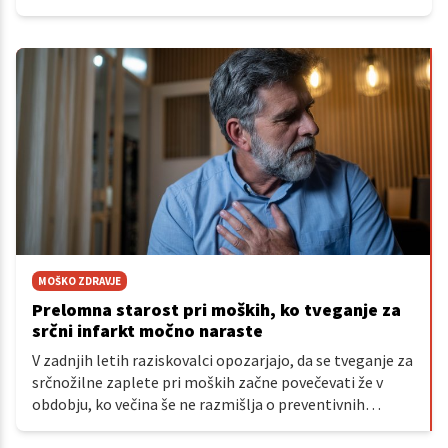
MOŠKO ZDRAVJE
Prelomna starost pri moških, ko tveganje za
srčni infarkt močno naraste
V zadnjih letih raziskovalci opozarjajo, da se tveganje za
srčnožilne zaplete pri moških začne povečevati že v
obdobju, ko večina še ne razmišlja o preventivnih
pregledih.