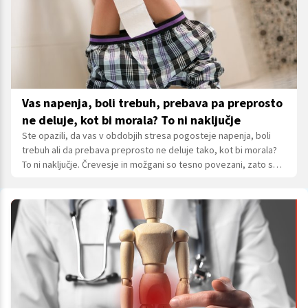
Vas napenja, boli trebuh, prebava pa preprosto
ne deluje, kot bi morala? To ni naključje
Ste opazili, da vas v obdobjih stresa pogosteje napenja, boli
trebuh ali da prebava preprosto ne deluje tako, kot bi morala?
To ni naključje. Črevesje in možgani so tesno povezani, zato se
posledice napornega življenjskega sloga pogosto najprej
pokažejo prav v prebavilih.