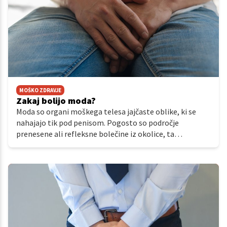
MOŠKO ZDRAVJE
Zakaj bolijo moda?
Moda so organi moškega telesa jajčaste oblike, ki se
nahajajo tik pod penisom. Pogosto so področje
prenesene ali refleksne bolečine iz okolice, ta
prenesena bolečina pa lahko zajame tudi notranjo stran
stegen.