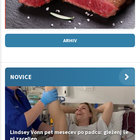
ARHIV
NOVICE
Lindsey Vonn pet mesecev po padcu: gleženj še
ni zaceljen