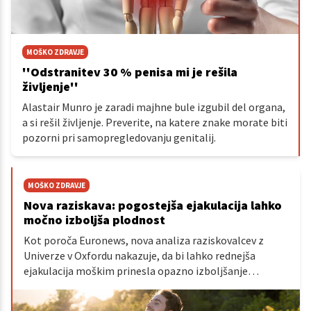
MOŠKO ZDRAVJE
''Odstranitev 30 % penisa mi je rešila
življenje''
Alastair Munro je zaradi majhne bule izgubil del organa,
a si rešil življenje. Preverite, na katere znake morate biti
pozorni pri samopregledovanju genitalij.
MOŠKO ZDRAVJE
Nova raziskava: pogostejša ejakulacija lahko
močno izboljša plodnost
Kot poroča Euronews, nova analiza raziskovalcev z
Univerze v Oxfordu nakazuje, da bi lahko rednejša
ejakulacija moškim prinesla opazno izboljšanje
kakovosti sperme.