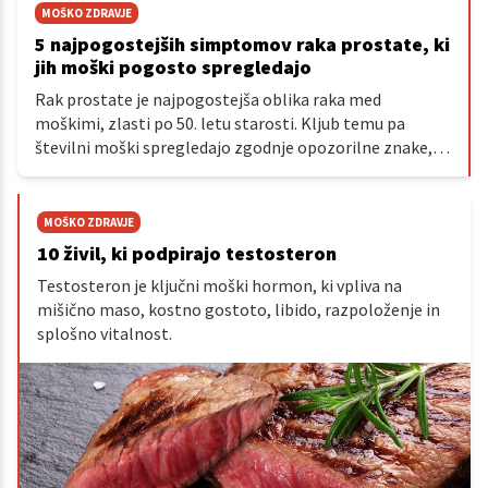
MOŠKO ZDRAVJE
5 najpogostejših simptomov raka prostate, ki
jih moški pogosto spregledajo
Rak prostate je najpogostejša oblika raka med
moškimi, zlasti po 50. letu starosti. Kljub temu pa
številni moški spregledajo zgodnje opozorilne znake,
saj so simptomi pogosto subtilni ali se razvijajo počasi.
MOŠKO ZDRAVJE
10 živil, ki podpirajo testosteron
Testosteron je ključni moški hormon, ki vpliva na
mišično maso, kostno gostoto, libido, razpoloženje in
splošno vitalnost.