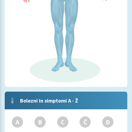
Bolezni in simptomi A - Ž
A
B
C
Č
D