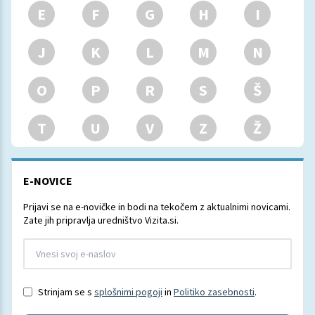
E
F
G
H
I
J
K
L
M
N
O
P
R
S
Š
T
U
V
Z
Ž
E-NOVICE
Prijavi se na e-novičke in bodi na tekočem z aktualnimi novicami.
Zate jih pripravlja uredništvo Vizita.si.
Strinjam se s
splošnimi pogoji
in
Politiko zasebnosti
.