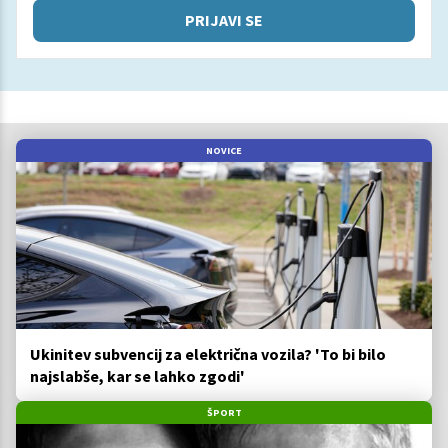
PRIJAVI SE
NOVICE
Ukinitev subvencij za električna vozila? 'To bi bilo
najslabše, kar se lahko zgodi'
ŠPORT