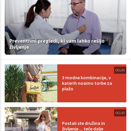
Preventivni pregledi, ki vam lahko rešijo
življenje
OGLAS
3 modne kombinacije, v
katerih nosimo torbe za
plažo
OGLAS
Postali ste družina in
življenje ... teče dalje