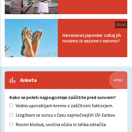
OGLAS
Havaianas japonke: zakaj jih
nosimo iz sezone v sezono?
Anketa
Arhiv
Kako se poleti najpogosteje zaščitite pred soncem?
Vedno uporabljam kremo z zaščitnim faktorjem.
Izogibam se soncu v času najmočnejših UV-žarkov.
Nosim klobuk, sončna očala in lahka oblačila.