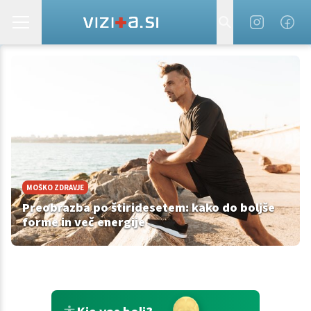
MOŠKO ZDRAVJE
Preobrazba po štiridesetem: kako do boljše
forme in več energije