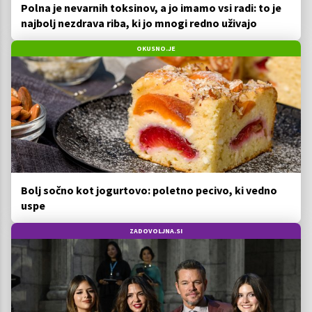
Polna je nevarnih toksinov, a jo imamo vsi radi: to je
najbolj nezdrava riba, ki jo mnogi redno uživajo
OKUSNO.JE
Bolj sočno kot jogurtovo: poletno pecivo, ki vedno
uspe
ZADOVOLJNA.SI