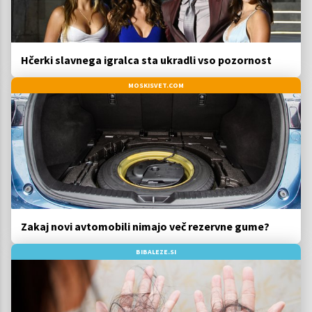
Hčerki slavnega igralca sta ukradli vso pozornost
MOSKISVET.COM
Zakaj novi avtomobili nimajo več rezervne gume?
BIBALEZE.SI