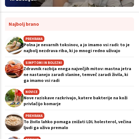
Najbolj brano
PREHRANA
Polna je nevarnih toksinov, a jo imamo vsi radi: to je
najbolj nezdrava riba, ki jo mnogi redno uživajo
SIMPTOMI IN BOLEZNI
Zdravnik razbija enega največjih mitov: mastna jetra
ne nastanejo zaradi slanine, temveč zaradi živila, ki
ga imamo vsi radi
NOVICE
Nove raziskave razkrivajo, katere bakterije na koži
privlačijo komarje
PREHRANA
To živilo lahko pomaga znižati LDL holesterol, večina
ljudi ga uživa premalo