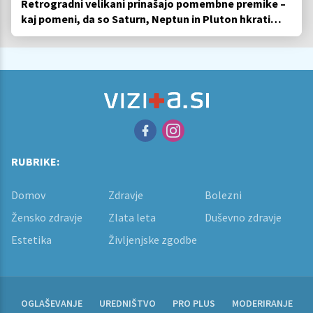
Retrogradni velikani prinašajo pomembne premike –
kaj pomeni, da so Saturn, Neptun in Pluton hkrati
retrogradni?
RUBRIKE:
Domov
Zdravje
Bolezni
Žensko zdravje
Zlata leta
Duševno zdravje
Estetika
Življenjske zgodbe
OGLAŠEVANJE
UREDNIŠTVO
PRO PLUS
MODERIRANJE