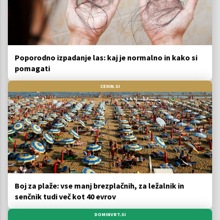
Poporodno izpadanje las: kaj je normalno in kako si
pomagati
CEKIN.SI
Boj za plaže: vse manj brezplačnih, za ležalnik in
senčnik tudi več kot 40 evrov
DOMINVRT.SI