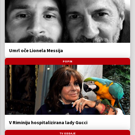
Umrl oče Lionela Messija
POPIN
V Riminiju hospitalizirana lady Gucci
TV ODDAJE