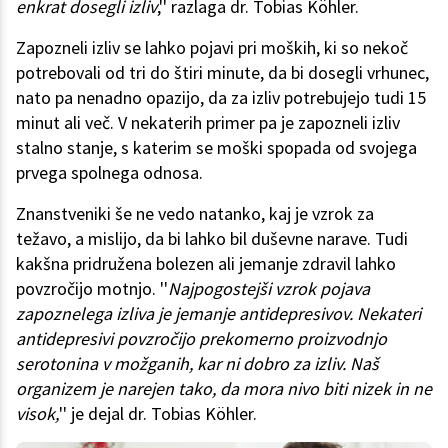
enkrat dosegli izliv
,'' razlaga dr. Tobias Köhler.
Zapozneli izliv se lahko pojavi pri moških, ki so nekoč
potrebovali od tri do štiri minute, da bi dosegli vrhunec,
nato pa nenadno opazijo, da za izliv potrebujejo tudi 15
minut ali več. V nekaterih primer pa je zapozneli izliv
stalno stanje, s katerim se moški spopada od svojega
prvega spolnega odnosa.
Znanstveniki še ne vedo natanko, kaj je vzrok za
težavo, a mislijo, da bi lahko bil duševne narave. Tudi
kakšna pridružena bolezen ali jemanje zdravil lahko
povzročijo motnjo. ''
Najpogostejši vzrok pojava
zapoznelega izliva je jemanje antidepresivov. Nekateri
antidepresivi povzročijo prekomerno proizvodnjo
serotonina v možganih, kar ni dobro za izliv. Naš
organizem je narejen tako, da mora nivo biti nizek in ne
visok,
'' je dejal dr. Tobias Köhler.