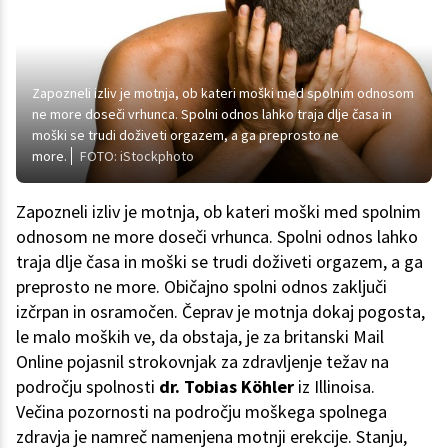
Zapozneli izliv je motnja, ob kateri moški med spolnim odnosom
ne more doseči vrhunca. Spolni odnos lahko traja dlje časa in
moški se trudi doživeti orgazem, a ga preprosto ne
more.
FOTO: iStockphoto
Zapozneli izliv je motnja, ob kateri moški med spolnim
odnosom ne more doseči vrhunca. Spolni odnos lahko
traja dlje časa in moški se trudi doživeti orgazem, a ga
preprosto ne more. Običajno spolni odnos zaključi
izčrpan in osramočen. Čeprav je motnja dokaj pogosta,
le malo moških ve, da obstaja, je za britanski Mail
Online pojasnil strokovnjak za zdravljenje težav na
področju spolnosti
dr. Tobias Köhler
iz Illinoisa.
Večina pozornosti na področju moškega spolnega
zdravja je namreč namenjena motnji erekcije. Stanju,