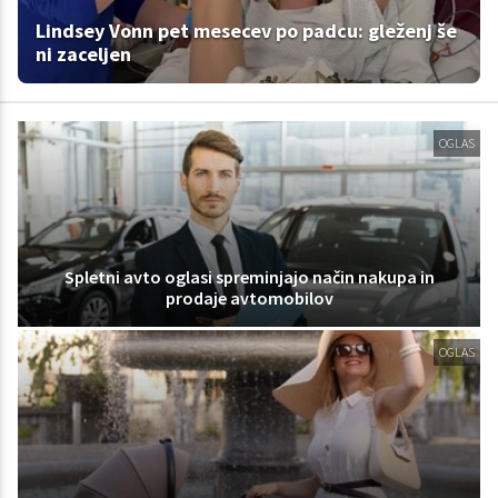
Lindsey Vonn pet mesecev po padcu: gleženj še
ni zaceljen
OGLAS
Spletni avto oglasi spreminjajo način nakupa in
prodaje avtomobilov
OGLAS