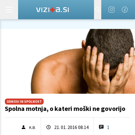
ODNOSI IN SPOLNOST
Spolna motnja, o kateri moški ne govorijo
21. 01. 2016 08.14
1
K.B.