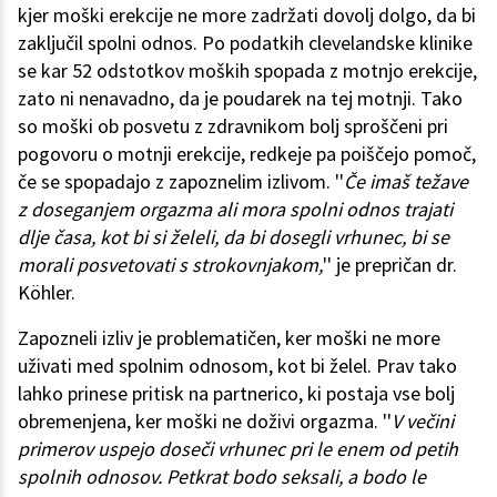
kjer moški erekcije ne more zadržati dovolj dolgo, da bi
zaključil spolni odnos. Po podatkih clevelandske klinike
se kar 52 odstotkov moških spopada z motnjo erekcije,
zato ni nenavadno, da je poudarek na tej motnji. Tako
so moški ob posvetu z zdravnikom bolj sproščeni pri
pogovoru o motnji erekcije, redkeje pa poiščejo pomoč,
če se spopadajo z zapoznelim izlivom. ''
Če imaš težave
z doseganjem orgazma ali mora spolni odnos trajati
dlje časa, kot bi si želeli, da bi dosegli vrhunec, bi se
morali posvetovati s strokovnjakom,
'' je prepričan dr.
Köhler.
Zapozneli izliv je problematičen, ker moški ne more
uživati med spolnim odnosom, kot bi želel. Prav tako
lahko prinese pritisk na partnerico, ki postaja vse bolj
obremenjena, ker moški ne doživi orgazma. ''
V večini
primerov uspejo doseči vrhunec pri le enem od petih
spolnih odnosov. Petkrat bodo seksali, a bodo le