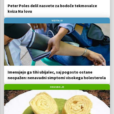
Peter Poles delil nasvete za bodoče tekmovalce
kviza Na lovu
VIZITA.SI
Imenujejo ga tihi ubijalec, saj pogosto ostane
neopažen: nenavadni simptomi visokega holesterola
OKUSNO.JE