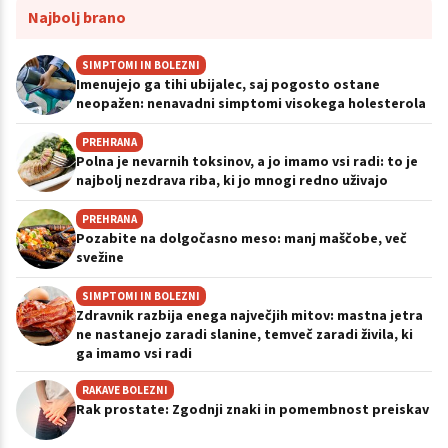
Najbolj brano
SIMPTOMI IN BOLEZNI
Imenujejo ga tihi ubijalec, saj pogosto ostane
neopažen: nenavadni simptomi visokega holesterola
PREHRANA
Polna je nevarnih toksinov, a jo imamo vsi radi: to je
najbolj nezdrava riba, ki jo mnogi redno uživajo
PREHRANA
Pozabite na dolgočasno meso: manj maščobe, več
svežine
SIMPTOMI IN BOLEZNI
Zdravnik razbija enega največjih mitov: mastna jetra
ne nastanejo zaradi slanine, temveč zaradi živila, ki
ga imamo vsi radi
RAKAVE BOLEZNI
Rak prostate: Zgodnji znaki in pomembnost preiskav