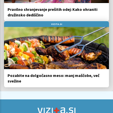
Pravilno shranjevanje prešitih odej: Kako ohraniti
družinsko dediščino
VIZITA.SI
Pozabite na dolgočasno meso: manj maščobe, več
svežine