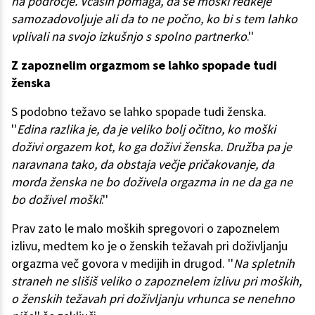
na področje. Včasih pomaga, da se moški redkeje
samozadovoljuje ali da to ne počno, ko bi s tem lahko
vplivali na svojo izkušnjo s spolno partnerko
.''
Z zapoznelim orgazmom se lahko spopade tudi
ženska
S podobno težavo se lahko spopade tudi ženska.
''
Edina razlika je, da je veliko bolj očitno, ko moški
doživi orgazem kot, ko ga doživi ženska. Družba pa je
naravnana tako, da obstaja večje pričakovanje, da
morda ženska ne bo doživela orgazma in ne da ga ne
bo doživel moški
.''
Prav zato le malo moških spregovori o zapoznelem
izlivu, medtem ko je o ženskih težavah pri doživljanju
orgazma več govora v medijih in drugod. ''
Na spletnih
straneh ne slišiš veliko o zapoznelem izlivu pri moških,
o ženskih težavah pri doživljanju vrhunca se nenehno