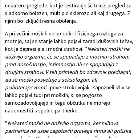
nekatere preglede, kot je testiranje ščitnice, pregled za
sladkorno bolezen, multiplo sklerozo ali kaj drugega. Z
njimi bo izključil resna obolenja.
A pri večini moških ne bo odkril fizičnega razloga za
motnjo, saj se stanje lahko pojavi zaradi duševnih težav,
kot je depresija ali močni strahovi. ''
Nekateri moški ne
doživijo orgazma, če se spopadajo z močnim strahom
pred nosečnostjo, intimnostjo ali se spopadajo z
drugimi strahovi. V teh primerih bo zdravnik predlagal,
da se moški posvetuje s seksologom ali
psihoterapevtom,
'' pove strokovnjak. Zapozneli izliv se
lahko pojavi tudi pri moških, ki se pogosto
samozadovoljujejo in tega občutka ne morejo
nadomestiti s spolno partnerko.
''
Nekateri moški ne doživijo orgazma, ker njihova
partnerica ne uspe zagotoviti pravega ritma ali pritiska