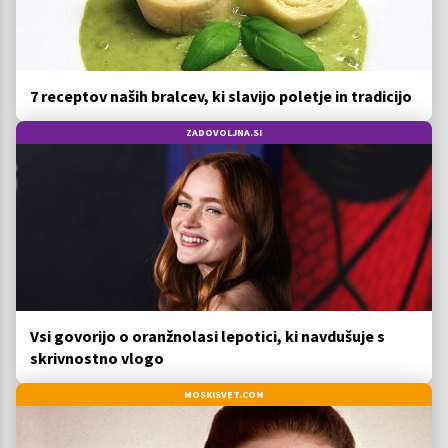
7 receptov naših bralcev, ki slavijo poletje in tradicijo
ZADOVOLJNA.SI
Vsi govorijo o oranžnolasi lepotici, ki navdušuje s
skrivnostno vlogo
MOSKISVET.COM