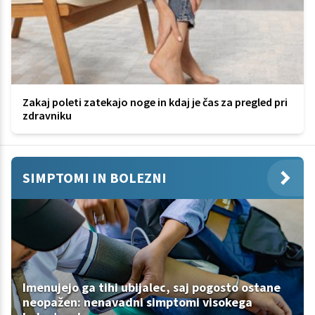
Zakaj poleti zatekajo noge in kdaj je čas za pregled pri
zdravniku
SIMPTOMI IN BOLEZNI
Imenujejo ga tihi ubijalec, saj pogosto ostane
neopažen: nenavadni simptomi visokega