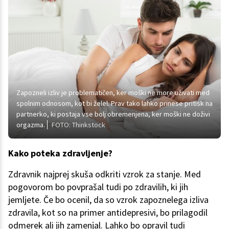
Zapozneli izliv je problematičen, ker moški ne more uživati med
spolnim odnosom, kot bi želel. Prav tako lahko prinese pritisk na
partnerko, ki postaja vse bolj obremenjena, ker moški ne doživi
orgazma.
FOTO: Thinkstock
Kako poteka zdravljenje?
Zdravnik najprej skuša odkriti vzrok za stanje. Med
pogovorom bo povprašal tudi po zdravilih, ki jih
jemljete. Če bo ocenil, da so vzrok zapoznelega izliva
zdravila, kot so na primer antidepresivi, bo prilagodil
odmerek ali jih zamenjal. Lahko bo opravil tudi